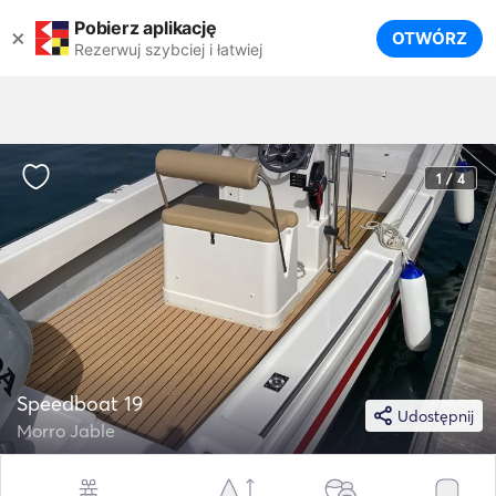
Pobierz aplikację
×
OTWÓRZ
Rezerwuj szybciej i łatwiej
1 / 4
Speedboat 19
Udostępnij
Morro Jable