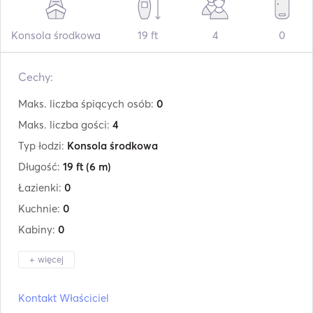
Konsola środkowa
19 ft
4
0
Cechy:
Maks. liczba śpiących osób:
0
Maks. liczba gości:
4
Typ łodzi:
Konsola środkowa
Długość:
19 ft
(6 m)
Łazienki:
0
Kuchnie:
0
Kabiny:
0
+ więcej
Producent:
Speedboat
Kontakt Właściciel
Model:
19