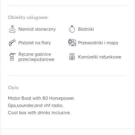
Wbudowany:
01 / 2012
Silniki:
1 x 80hp
Obiekty usługowe:
Typ paliwa:
Benzyna
Namiot słoneczny
Błotniki
Pojemność paliwa:
150
L
Pistolet na flary
Przewodniki i mapy
Maks. prędkość podróżna:
26
węzły
Ręczne gaśnice
Kamizelki ratunkowe
przeciwpożarowe
Opis:   
Motor Boat with 80 Horsepower. 

Gps,sounder,and vhf radio. 

Cool box with drinks inclusive. 