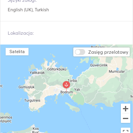
Języki załogi:
English (UK), Turkish
Suszarka do włosów
Żelasko
Telewizja satelitarna
Inwerter mocy
Lokalizacja:
Kij wędkarski
Sprzęt do snorkelingu
Automatyczny System
Zasięg przelotowy
Satelita
AIS / NAVTEX
Gaszenia Pożarów
Dziobowy ster
Autopilot
strumieniowy
Kotwica elektryczna
Błotniki
Pistolet na flary
Przewodniki i mapy
Ręczne gaśnice
Kamizelki ratunkowe
przeciwpożarowe
System nawigacji
Radar