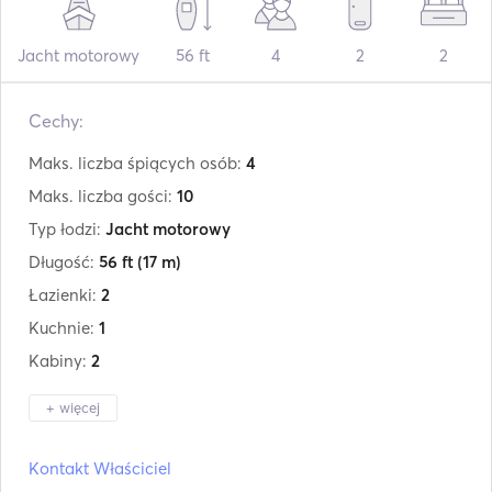
Jacht motorowy
56 ft
4
2
2
Cechy:
Maks. liczba śpiących osób:
4
Maks. liczba gości:
10
Typ łodzi:
Jacht motorowy
Długość:
56 ft
(17 m)
Łazienki:
2
Kuchnie:
1
Kabiny:
2
+ więcej
Producent:
Sancak
Kontakt Właściciel
Model:
Luxury Motoryacht