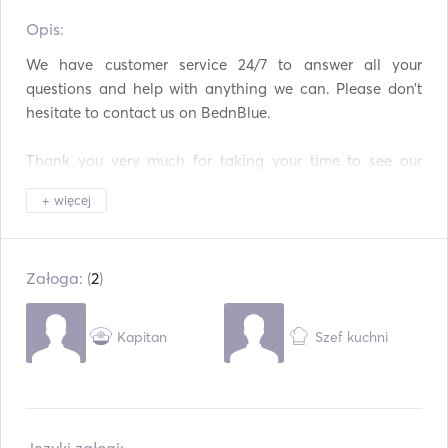
Opis:   
Lornetki
Światło latarki
We have customer service 24/7 to answer all your 
Toaleta elektryczna
System bezpieczeństwa
questions and help with anything we can. Please don’t 
hesitate to contact us on BednBlue.

Zamrażarka
Lodówka
Thank you very much for taking your time to see our 
Sztućce / Szklanki /
Piekarnik
Naczynia
yacht, hope to hear from you soon.

+ więcej
Ekspres do kawy
Wytwornica lodu
I'll be looking forward to welcoming you in Bodrum!
BBQ
Cocktail Bar
Załoga: (
2
)
Płyty grzejne
Toster
Kapitan
Szef kuchni
TV
WiFi
Przyłącze pomocnicze
Połączenie USB
Mp3 / Radio / CD
Odtwarzacz DVD