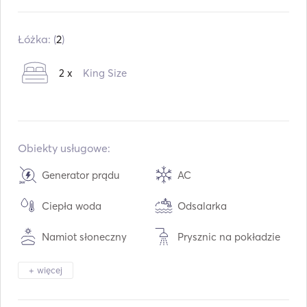
Wbudowany:
03 / 2006
Remont w:
04 / 2023
Łóżka: (
2
)
Silniki:
1 x 1000hp
2 x
King Size
Typ paliwa:
Diesel
Konsumpcja:
140
L /godz.
Pojemność wodna:
1000
L
Pojemność paliwa:
1500
L
Obiekty usługowe:
Maks. prędkość podróżna:
25
węzły
Generator prądu
AC
Ciepła woda
Odsalarka
Namiot słoneczny
Prysznic na pokładzie
Głośniki na pokładzie
Stolik do kokpitu
+ więcej
Tender / Dinghy
Ogrzewanie