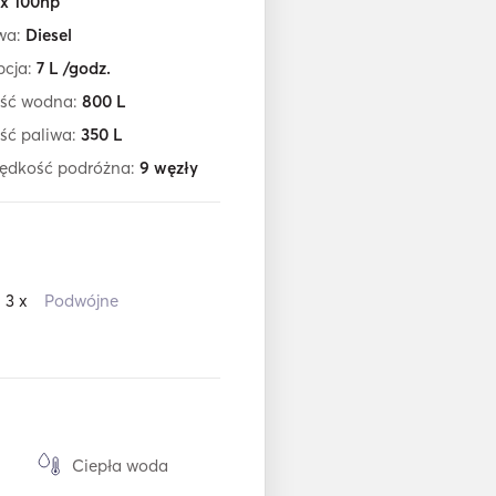
 x 100hp
iwa:
Diesel
cja:
7
L /godz.
ść wodna:
800
L
ść paliwa:
350
L
rędkość podróżna:
9
węzły
3 x
Podwójne
Ciepła woda