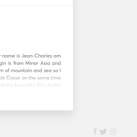
my name is Jean-Charles am 
gin is from Minor Asia and 
m of mountain and sea so I 
nde Casse on the same time 
f the beautiful 70's at this 
nd almost fishing only the 
 seen the Big Blue at least 
sault be the owner of a 
rden of Eden, the Rascals 
o in Halkida, spending a 
ng Union game show Jeux 