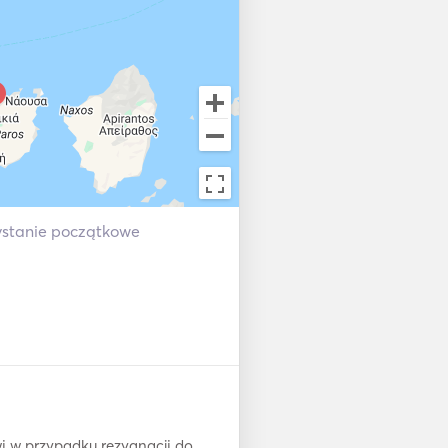
ystanie początkowe
i w przypadku rezygnacji do