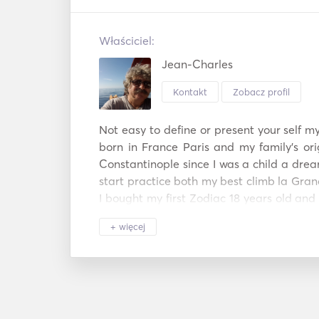
Właściciel:
Jean-Charles
Kontakt
Zobacz profil
Not easy to define or present your self 
born in France Paris and my family's ori
Constantinople since I was a child a drea
start practice both my best climb la Gra
I bought my first Zodiac 18 years old and o
time my obsession was the spearfishing a
+ więcej
Grouper, free diving and of course I have
ten times. 

So after working for Airbus and Das
vegetarian restaurant of Athens, The Ga
bar and the after midnight club Embarg
time in TV on the European Broadcasti