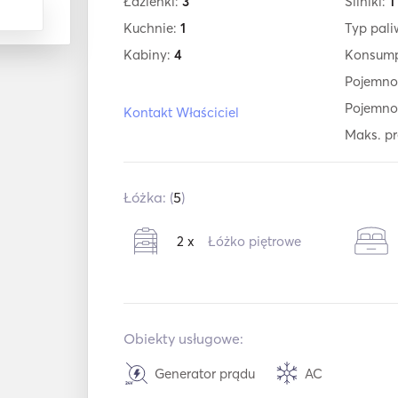
Łazienki:
3
Silniki:
1
Kuchnie:
1
Typ pal
Kabiny:
4
Konsump
Pojemno
Pojemno
Kontakt Właściciel
Maks. p
Łóżka: (
5
)
2 x
Łóżko piętrowe
Obiekty usługowe:
Generator prądu
AC