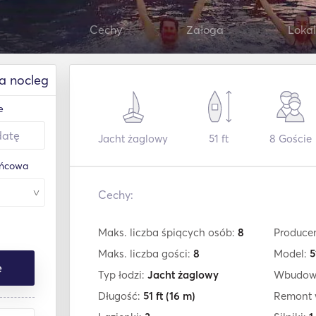
Cechy
Załoga
Lokal
a nocleg
e
Jacht żaglowy
51 ft
8
Goście
ońcowa
Cechy:
Maks. liczba śpiących osób:
8
Produce
Maks. liczba gości:
8
Model:
5
ę
Typ łodzi:
Jacht żaglowy
Wbudow
Długość:
51 ft
(16 m)
Remont 