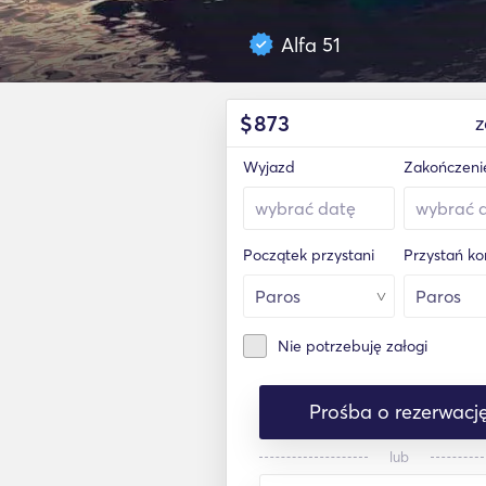
Alfa 51
$
873
z
Wyjazd
Zakończeni
Początek przystani
Przystań k
Nie potrzebuję załogi
Prośba o rezerwacj
lub