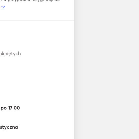
j
mkniętych
 po 17:00
astyczna