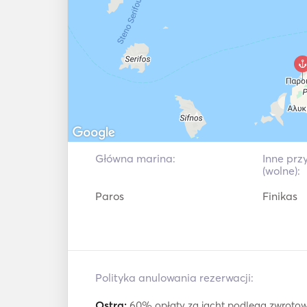
Główna marina:
Inne prz
(wolne):
Paros
Finikas
Polityka anulowania rezerwacji:
Ostra:
60% opłaty za jacht podlega zwrotow