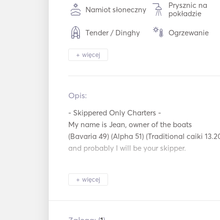
Prysznic na
Namiot słoneczny
pokładzie
Tender / Dinghy
Ogrzewanie
Głośniki na
+ więcej
Światło latarki
pokładzie
Piekarnik
Ekspres do ka
Opis:   
Płyty grzejne
Toster
- Skippered Only Charters -

My name is Jean, owner of the boats 

Połączenie USB
Mp3 / Radio /
(Bavaria 49) (Alpha 51) (Traditional caiki 13.20
Sprzęt do
and probably I will be your skipper.  

Autopilot
snorkelingu
Kotwica
The Alpha 51 is classic sailing boat with lead 
Błotniki
elektryczna
+ więcej
incredible stability to the boat, with a teak
Ręczne gaśnic
over equipped. 

Przewodniki i mapy
przeciwpożaro
For forty years am sailing the Aegean sea