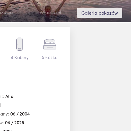
izacja
Właściciel
Galeria pokazów
4
Kabiny
5
Łóżka
nt:
Alfa
1
any:
06 / 2004
w:
06 / 2025