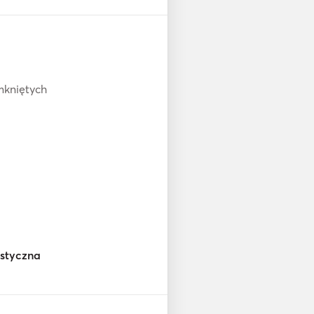
mkniętych
astyczna