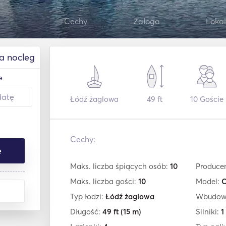
Cechy
Załoga
Lokal
a nocleg
e
Łódź żaglowa
49 ft
10
Goście
Cechy:
ę
Maks. liczba śpiących osób:
10
Produce
Maks. liczba gości:
10
Model:
O
Typ łodzi:
Łódź żaglowa
Wbudow
Długość:
49 ft
(15 m)
Silniki:
1