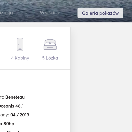
izacja
Właściciel
Galeria pokazów
4
Kabiny
5
Łóżka
nt:
Beneteau
ceanis 46.1
any:
04 / 2019
 x 80hp