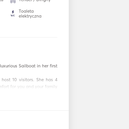
Toaleta
elektryczna
Piekarnik
wy
TV
B
Mp3 / Radio / CD
uxurious Sailboat in her first 
Łódź żaglowa
host 10 visitors. She has 4 
ort for you and your family 
egean sea with this amazing 