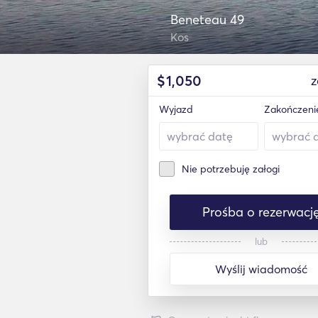
Beneteau 49
Kos
$
1,050
z
Wyjazd
Zakończeni
Nie potrzebuję załogi
Prośba o rezerwacj
lub
Wyślij wiadomość