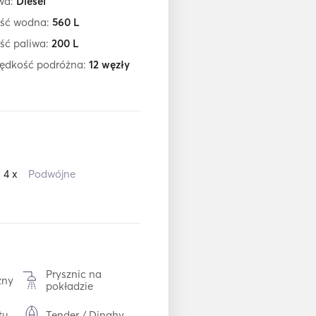
iwa:
Diesel
ść wodna:
560
L
ść paliwa:
200
L
rędkość podróżna:
12
węzły
4 x
Podwójne
Prysznic na
zny
pokładzie
tu
Tender / Dinghy