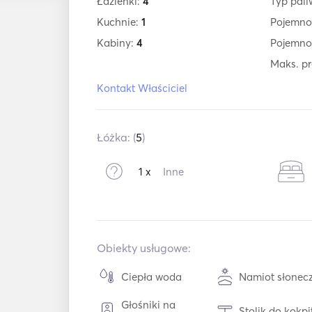
Łazienki:
4
Typ pal
Kuchnie:
1
Pojemno
Kabiny:
4
Pojemno
Maks. p
Kontakt Właściciel
Łóżka: (
5
)
1 x
Inne
Obiekty usługowe:
Ciepła woda
Namiot słonec
Głośniki na
Stolik do kokpi