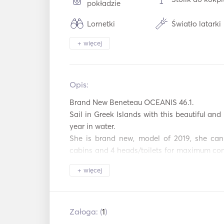
pokładzie
Lornetki
Światło latarki
+ więcej
Zamrażarka
Lodówka
Sztućce / Szklanki
Ekspres do ka
/ Naczynia
Opis:   
Przyłącze
Połączenie US
pomocnicze
Brand New Beneteau OCEANIS 46.1. 

Sail in Greek Islands with this beautiful and l
Sprzęt do
Odtwarzacz DVD
snorkelingu
year in water. 

She is brand new, model of 2019, she can 
cabins and 4 heads/toilets for maximum comf
and/or friends. 

+ więcej
Discover the secret beaches and beautiful A
Załoga: (
1
)