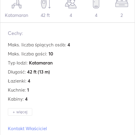
Katamaran
42 ft
4
4
2
Cechy:
Maks. liczba śpiących osób:
4
Maks. liczba gości:
10
Typ łodzi:
Katamaran
Długość:
42 ft
(13 m)
Łazienki:
4
Kuchnie:
1
Kabiny:
4
+ więcej
Producent:
Lagoon
Kontakt Właściciel
Model:
420