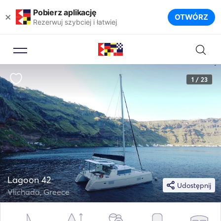
Pobierz aplikację
×
OTWÓRZ
Rezerwuj szybciej i łatwiej
1 / 23
Lagoon 42
Udostępnij
Vlichada, Greece