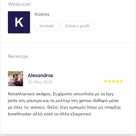
Właściciel:
Kostas
Kontakt
Zobacz profil
Recenzje:
Alexandros
20 May 2026
Καταπληκτικό σκάφος. Ευχάριστη ιστιοπλοϊα με τα lazy
jacks στη μαιστρα και το ρολλερ στη genoa. Καθαρό μέσα
με όλες τις ανέσεις. Θέλει λίγη εμπειρία λόγω μη ύπαρξης
bowthruster αλλά κατά τα άλλα εξαιρετικό.