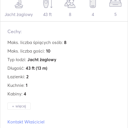
Jacht żaglowy
43 ft
8
4
5
Cechy:
Maks. liczba śpiących osób:
8
Maks. liczba gości:
10
Typ łodzi:
Jacht żaglowy
Długość:
43 ft
(13 m)
Łazienki:
2
Kuchnie:
1
Kabiny:
4
+ więcej
Producent:
Beneteau
Kontakt Właściciel
Model:
Oceanis 43