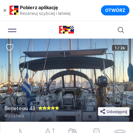
Pobierz aplikację
×
OTWÓRZ
Rezerwuj szybciej i łatwiej
1 / 26
Beneteau 43
Udostępnij
Kallithea