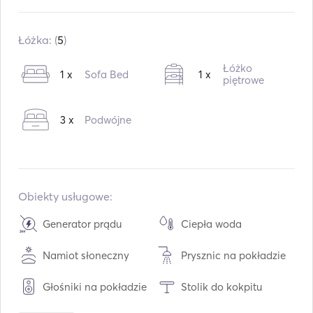
Wbudowany:
10 / 2009
Silniki:
1 x 50hp
Łóżka: (
5
)
Typ paliwa:
Diesel
Łóżko
1 x
Sofa Bed
1 x
Konsumpcja:
5
L /godz.
piętrowe
Pojemność wodna:
360
L
3 x
Podwójne
Pojemność paliwa:
200
L
Maks. prędkość podróżna:
8
węzły
Obiekty usługowe:
Generator prądu
Ciepła woda
Namiot słoneczny
Prysznic na pokładzie
Głośniki na pokładzie
Stolik do kokpitu