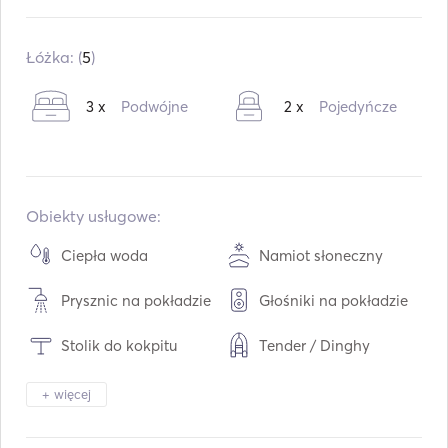
Wbudowany:
01 / 2000
Remont w:
04 / 2023
Łóżka: (
5
)
Silniki:
1 x 50hp
3 x
Podwójne
2 x
Pojedyńcze
Typ paliwa:
Benzyna
Konsumpcja:
4
L /godz.
Pojemność wodna:
360
L
Pojemność paliwa:
210
L
Obiekty usługowe:
Maks. prędkość podróżna:
9
węzły
Ciepła woda
Namiot słoneczny
Prysznic na pokładzie
Głośniki na pokładzie
Stolik do kokpitu
Tender / Dinghy
Ogrzewanie
Lornetki
+ więcej
Światło latarki
Toaleta elektryczna