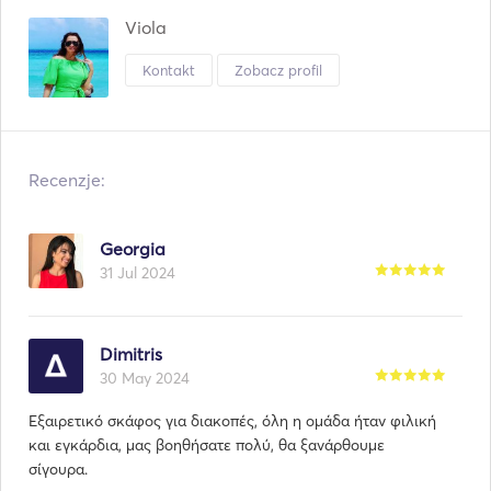
Viola
Kontakt
Zobacz profil
Recenzje:
Georgia
31 Jul 2024
Dimitris
30 May 2024
Εξαιρετικό σκάφος για διακοπές, όλη η ομάδα ήταν φιλική
και εγκάρδια, μας βοηθήσατε πολύ, θα ξανάρθουμε
σίγουρα.