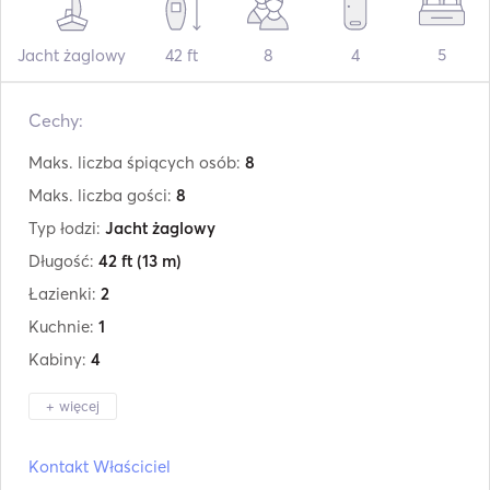
Jacht żaglowy
42 ft
8
4
5
Cechy:
Maks. liczba śpiących osób:
8
Maks. liczba gości:
8
Typ łodzi:
Jacht żaglowy
Długość:
42 ft
(13 m)
Łazienki:
2
Kuchnie:
1
Kabiny:
4
+ więcej
Producent:
Bavaria
Kontakt Właściciel
Model:
42