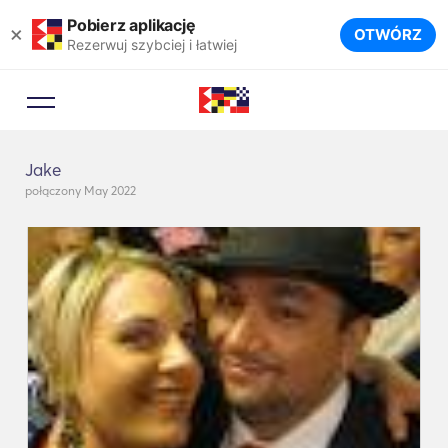
Pobierz aplikację
×
OTWÓRZ
Rezerwuj szybciej i łatwiej
Jake
połączony May 2022