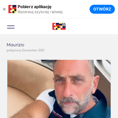
Pobierz aplikację
×
OTWÓRZ
Rezerwuj szybciej i łatwiej
Maurizio
połączony December 2021