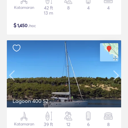
Katamaran
42 ft
8
4
4
13 m
$
1,450
/noc
Lagoon 400 S2
Katamaran
39 ft
12
6
8