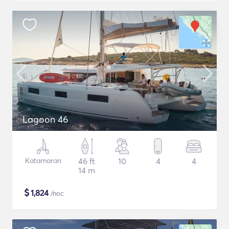
Lagoon 46
Katamaran
46 ft
10
4
4
14 m
$
1,824
/noc