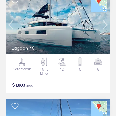
Lagoon 46
Katamaran
46 ft
12
6
8
14 m
$
1,803
/noc