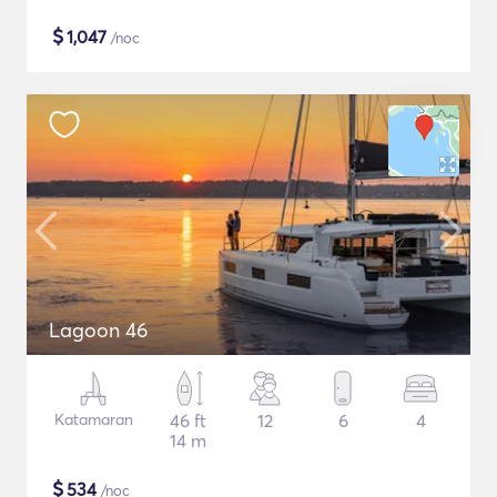
$
1,047
/noc
Lagoon 46
Katamaran
46 ft
12
6
4
14 m
$
534
/noc