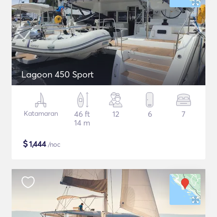
Lagoon 450 Sport
Katamaran
46 ft
12
6
7
14 m
$
1,444
/noc