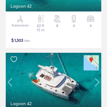
Lagoon 42
Katamaran
42 ft
8
4
4
13 m
$
1,303
/noc
Lagoon 42