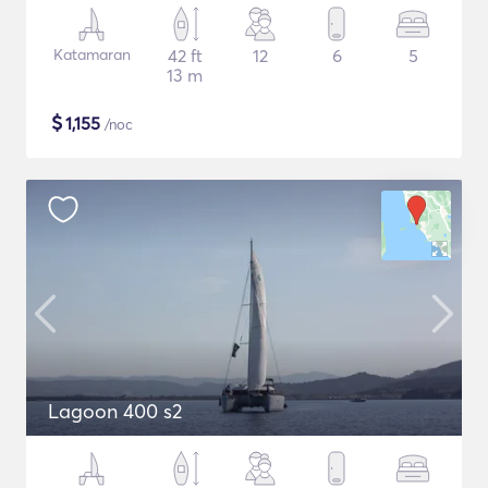
Katamaran
42 ft
12
6
5
13 m
$
1,155
/noc
Lagoon 400 s2