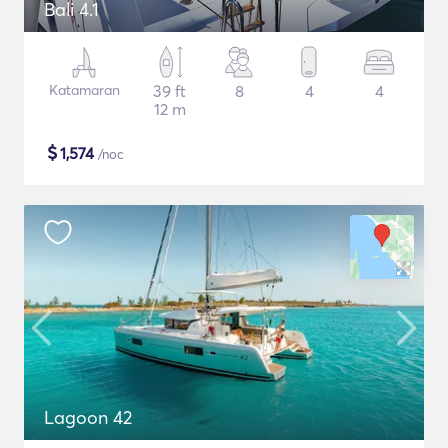
Bali 4.1
Katamaran
39 ft
8
4
4
12 m
$
1,574
/noc
Lagoon 42