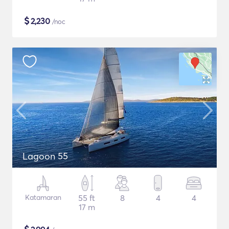
$
2,230
/noc
Lagoon 55
Katamaran
55 ft
8
4
4
17 m