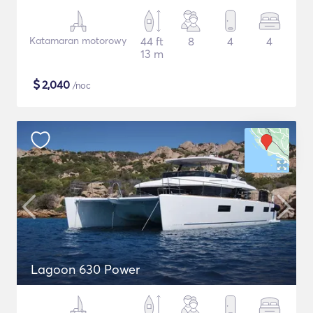
Katamaran motorowy
44 ft
8
4
4
13 m
$
2,040
/noc
Lagoon 630 Power