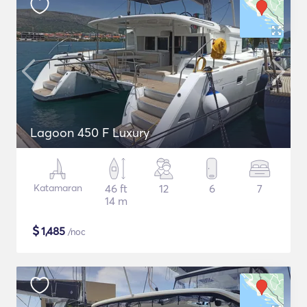
Lagoon 450 F Luxury
Katamaran
46 ft
12
6
7
14 m
$
1,485
/noc