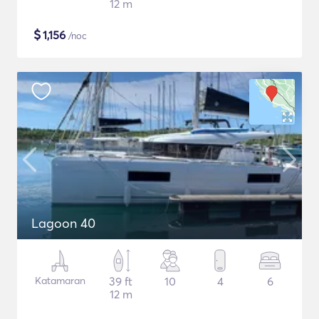
12 m
$
1,156
/noc
Lagoon 40
Katamaran
39 ft
10
4
6
12 m