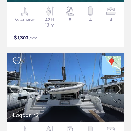
Katamaran
42 ft
8
4
4
13 m
$
1,303
/noc
Lagoon 42