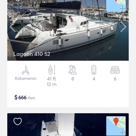
Lagoon 410 S2
Katamaran
41 ft
8
4
6
12 m
$
666
/noc