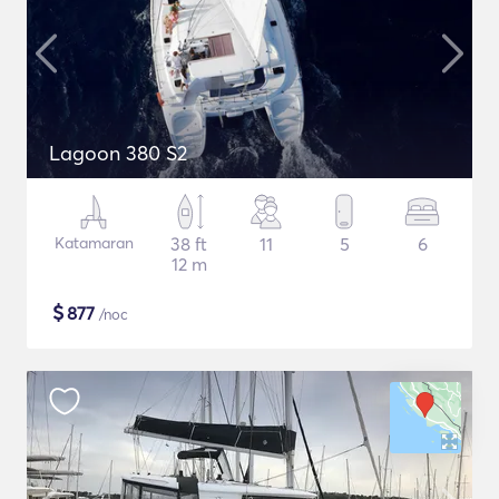
Lagoon 380 S2
Katamaran
38 ft
11
5
6
12 m
$
877
/noc