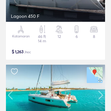
Lagoon 450 F
Katamaran
46 ft
12
6
8
14 m
$
1,263
/noc