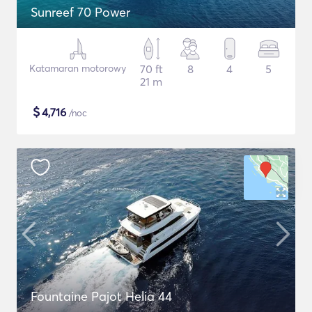
Sunreef 70 Power
Katamaran motorowy
70 ft
8
4
5
21 m
$
4,716
/noc
Fountaine Pajot Helia 44