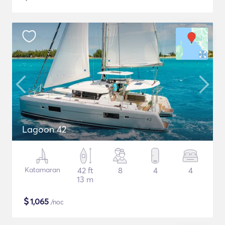
Lagoon 42
Katamaran
42 ft
8
4
4
13 m
$
1,065
/noc