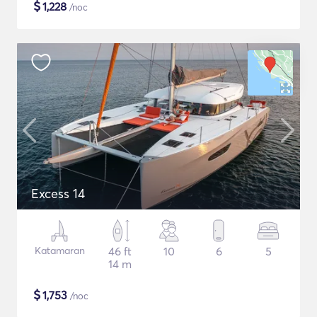
$
1,228
/noc
Excess 14
Katamaran
46 ft
10
6
5
14 m
$
1,753
/noc