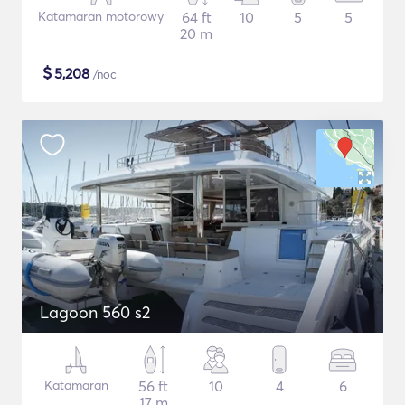
Katamaran motorowy
64 ft
10
5
5
20 m
$
5,208
/noc
Lagoon 560 s2
Katamaran
56 ft
10
4
6
17 m