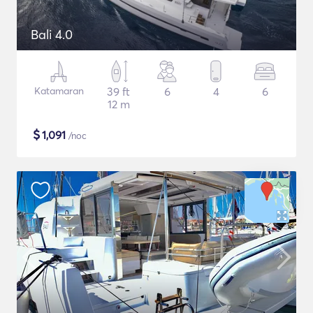
Bali 4.0
Katamaran
39 ft
6
4
6
12 m
$
1,091
/noc