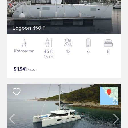
Lagoon 450 F
Katamaran
46 ft
12
6
8
14 m
$
1,541
/noc