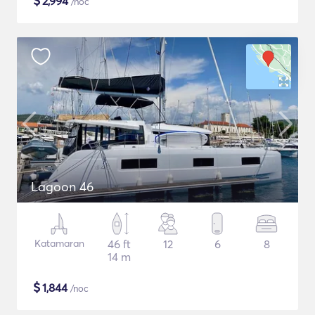
$
2,994
/noc
Lagoon 46
Katamaran
46 ft
12
6
8
14 m
$
1,844
/noc