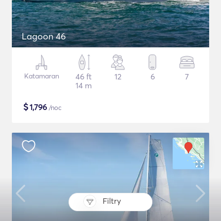
Lagoon 46
Katamaran
46 ft
12
6
7
14 m
$
1,796
/noc
Filtry