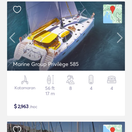
Marine Group Privilège 585
Katamaran
56 ft
8
4
4
17 m
$
2,963
/noc