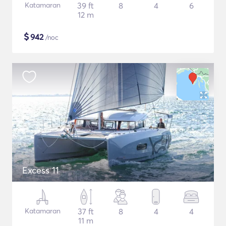
Katamaran
39 ft
8
4
6
12 m
$
942
/noc
Excess 11
Katamaran
37 ft
8
4
4
11 m