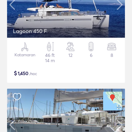
Lagoon 450 F
Katamaran
46 ft
12
6
8
14 m
$
1,450
/noc