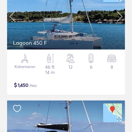
Lagoon 450 F
Katamaran
46 ft
12
6
8
14 m
$
1,450
/noc