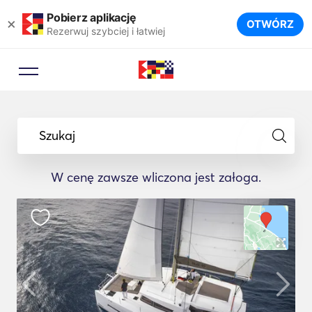
Pobierz aplikację
×
OTWÓRZ
Rezerwuj szybciej i łatwiej
Szukaj
W cenę zawsze wliczona jest załoga.