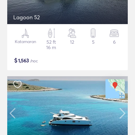
Lagoon 52
Katamaran
52 ft
12
5
6
16 m
$
1,563
/noc