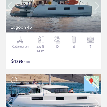
Lagoon 46
Katamaran
46 ft
12
6
7
14 m
$
1,796
/noc