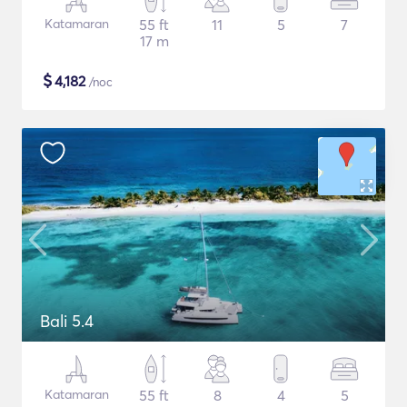
Katamaran
55 ft
11
5
7
17 m
$
4,182
/noc
Bali 5.4
Katamaran
55 ft
8
4
5