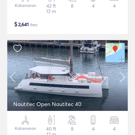
Katamaran
42 ft
8
4
4
13 m
$
2,641
/noc
Nautitec Open Nautitec 40
Katamaran
40 ft
8
4
4
12 m