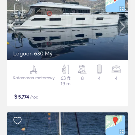
Lagoon 630 My
Katamaran motorowy
63 ft
8
4
4
19 m
$
5,774
/noc