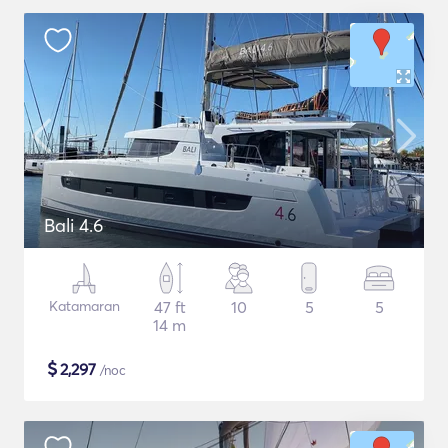
Bali 4.6
Katamaran
47 ft
10
5
5
14 m
$
2,297
/noc