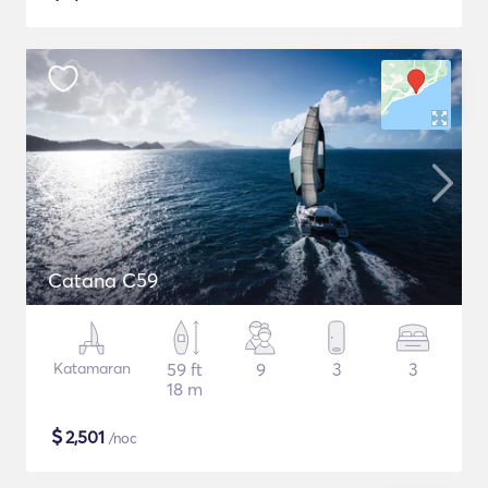
Catana C59
Katamaran
59 ft
9
3
3
18 m
$
2,501
/noc