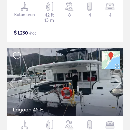
Katamaran
42 ft
8
4
4
13 m
$
1,230
/noc
Lagoon 45 F