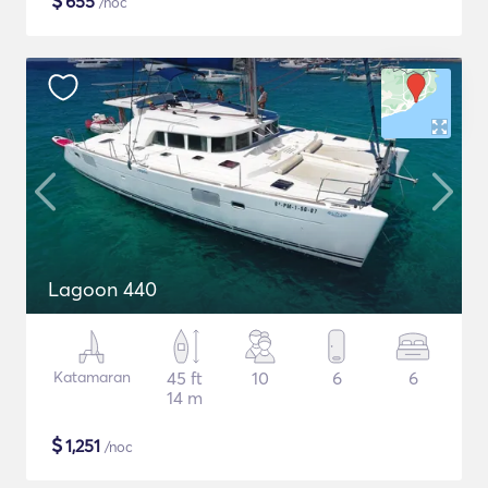
$
655
/noc
Lagoon 440
Katamaran
45 ft
10
6
6
14 m
$
1,251
/noc