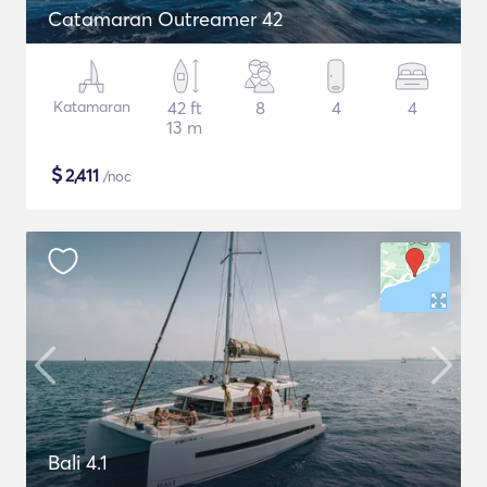
Catamaran Outreamer 42
Katamaran
42 ft
8
4
4
13 m
$
2,411
/noc
Bali 4.1