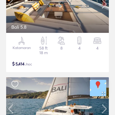
Bali 5.8
Katamaran
58 ft
8
4
4
18 m
$
5,414
/noc