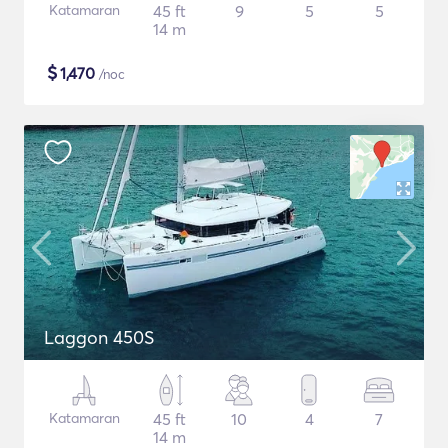
Katamaran
45 ft
9
5
5
14 m
$
1,470
/noc
Laggon 450S
Katamaran
45 ft
10
4
7
14 m