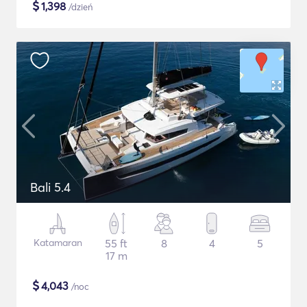
$
1,398
/dzień
Bali 5.4
Katamaran
55 ft
8
4
5
17 m
$
4,043
/noc