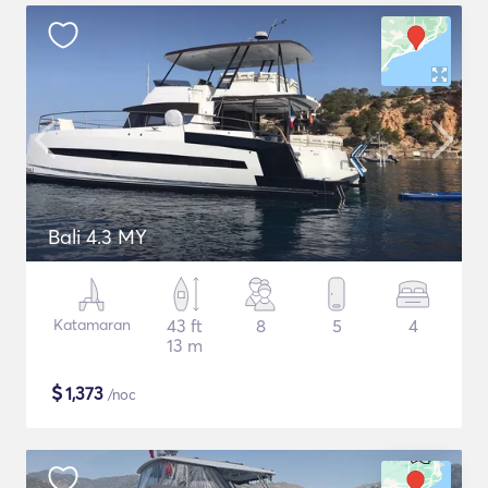
Bali 4.3 MY
Katamaran
43 ft
8
5
4
13 m
$
1,373
/noc