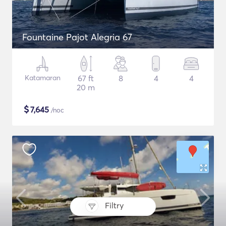
Fountaine Pajot Alegria 67
Katamaran
67 ft
8
4
4
20 m
$
7,645
/noc
Filtry