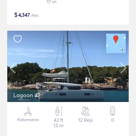
17 m
$
4,347
/noc
Lagoon 42
Katamaran
42 ft
12 Rejs
0
13 m