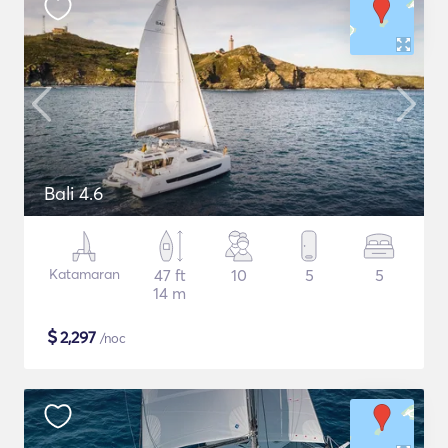
Bali 4.6
Katamaran
47 ft
10
5
5
14 m
$
2,297
/noc