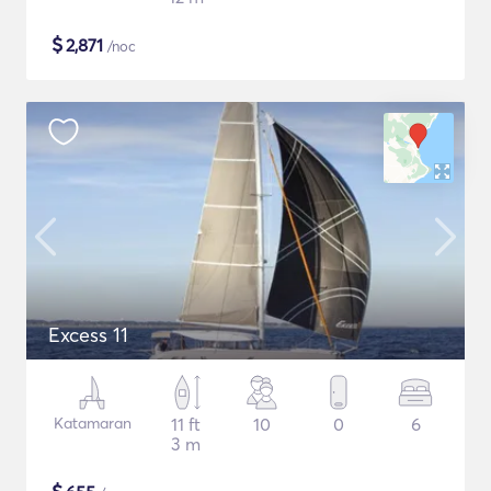
$
2,871
/noc
Excess 11
Katamaran
11 ft
10
0
6
3 m