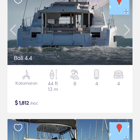
Bali 4.4
Katamaran
44 ft
8
4
4
13 m
$
1,812
/noc