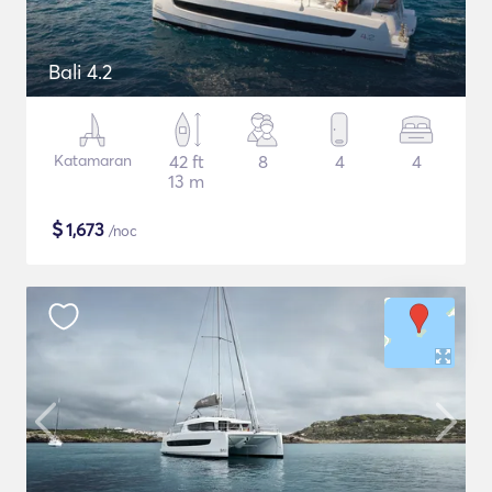
Bali 4.2
Katamaran
42 ft
8
4
4
13 m
$
1,673
/noc