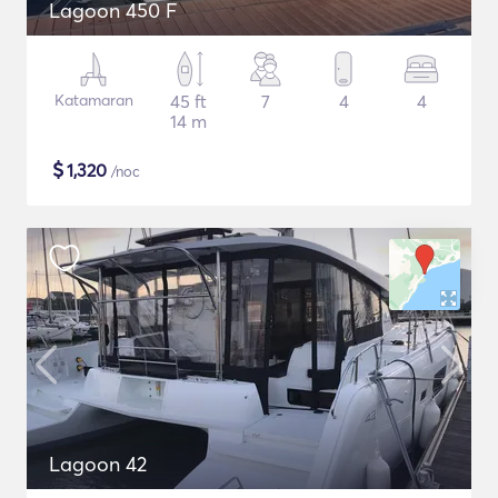
Lagoon 450 F
Katamaran
45 ft
7
4
4
14 m
$
1,320
/noc
Lagoon 42