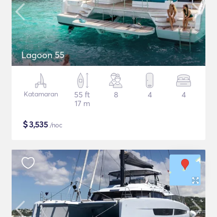
Lagoon 55
Katamaran
55 ft
8
4
4
17 m
$
3,535
/noc