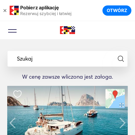
Pobierz aplikację
×
OTWÓRZ
Rezerwuj szybciej i łatwiej
Szukaj
W cenę zawsze wliczona jest załoga.