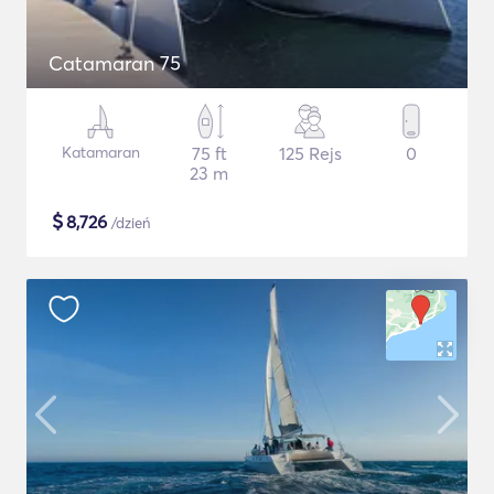
Catamaran 75
Katamaran
75 ft
125 Rejs
0
23 m
$
8,726
/dzień