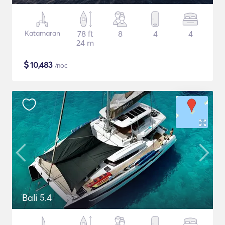
Katamaran
78 ft
8
4
4
24 m
$
10,483
/noc
Bali 5.4