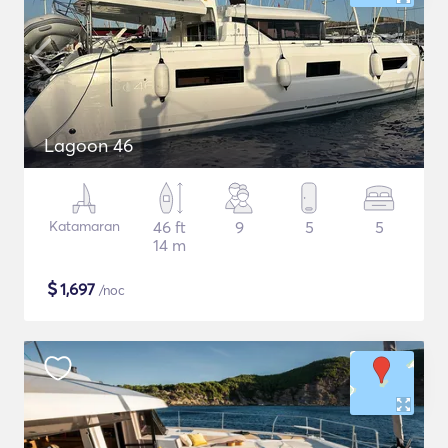
Lagoon 46
Katamaran
46 ft
9
5
5
14 m
$
1,697
/noc