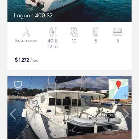
Lagoon 400 S2
Katamaran
40 ft
10
5
5
12 m
$
1,272
/noc