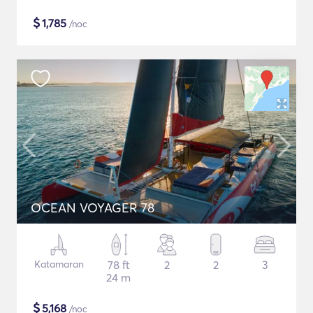
$
1,785
/noc
OCEAN VOYAGER 78
Katamaran
78 ft
2
2
3
24 m
$
5,168
/noc