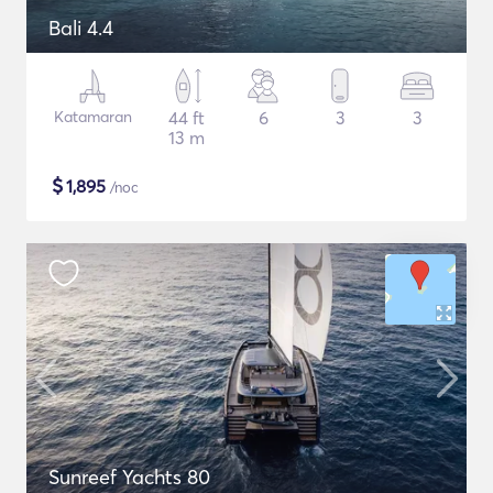
Bali 4.4
Katamaran
44 ft
6
3
3
13 m
$
1,895
/noc
Sunreef Yachts 80