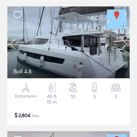
Bali 4.8
Katamaran
49 ft
10
5
5
15 m
$
2,804
/noc