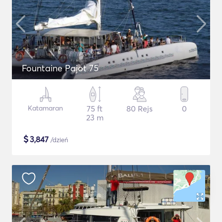
Fountaine Pajot 75
Katamaran
75 ft
80 Rejs
0
23 m
$
3,847
/dzień