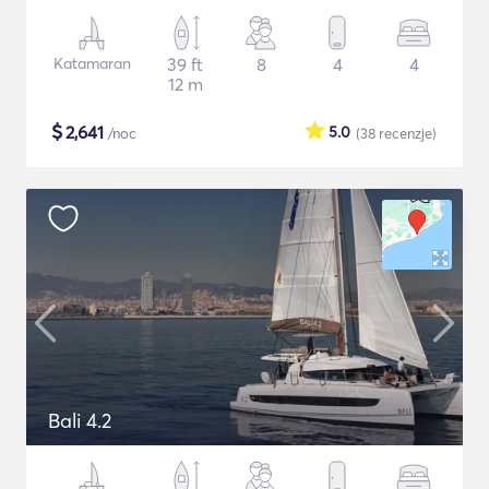
Katamaran
39 ft
8
4
4
12 m
$
2,641
5.0
/noc
(38
recenzje
)
Bali 4.2