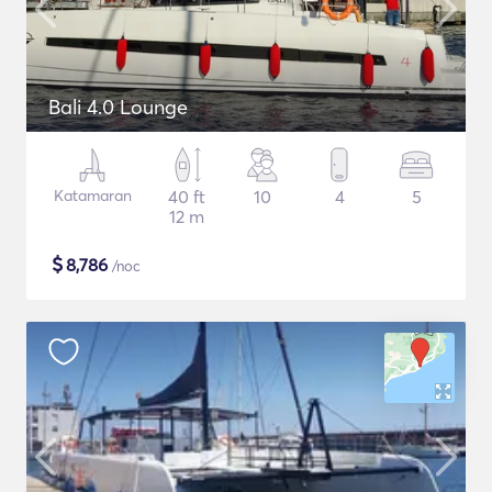
Bali 4.0 Lounge
Katamaran
40 ft
10
4
5
12 m
$
8,786
/noc