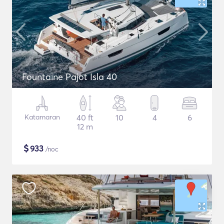
Fountaine Pajot Isla 40
Katamaran
40 ft
10
4
6
12 m
$
933
/noc