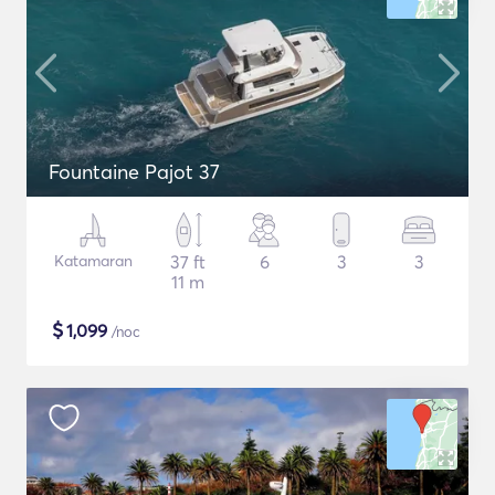
Fountaine Pajot 37
Katamaran
37 ft
6
3
3
11 m
$
1,099
/noc