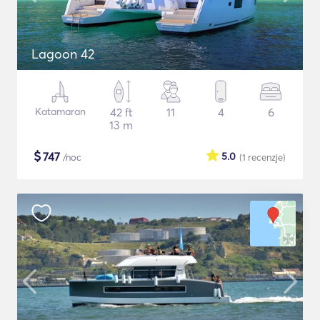
Lagoon 42
Katamaran
42 ft
11
4
6
13 m
$
747
5.0
/noc
(1
recenzje
)