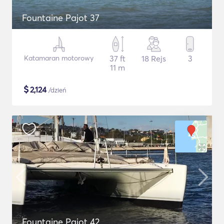
Fountaine Pajot 37
Katamaran motorowy
37 ft
18 Rejs
3
11 m
$
2,124
/dzień
Fountaine Pajot 42