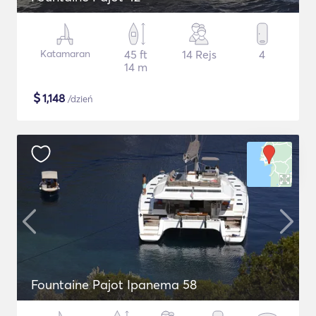
Katamaran
45 ft
14 Rejs
4
14 m
$
1,148
/dzień
Fountaine Pajot Ipanema 58