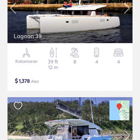
Lagoon 39
Katamaran
39 ft
8
4
4
12 m
$
1,378
/noc