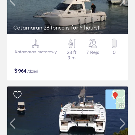
Catamaran 28 (price is for 5 hours)
Katamaran motorowy
28 ft
7 Rejs
0
9 m
$
964
/dzień