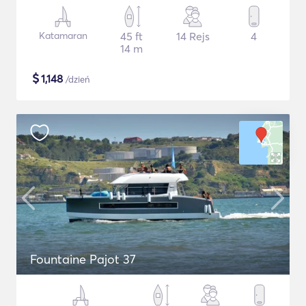
Katamaran
45 ft
14 Rejs
4
14 m
$
1,148
/dzień
Fountaine Pajot 37