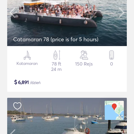
Catamaran 78 (price is for 5 hours)
Katamaran
78 ft
150 Rejs
0
24 m
$
6,891
/dzień