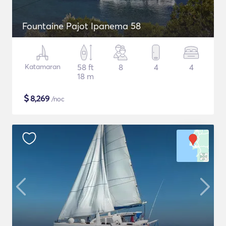
Fountaine Pajot Ipanema 58
Katamaran
58 ft
8
4
4
18 m
$
8,269
/noc