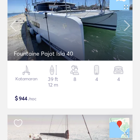
Fountaine Pajot Isla 40
Katamaran
39 ft
8
4
4
12 m
$
944
/noc