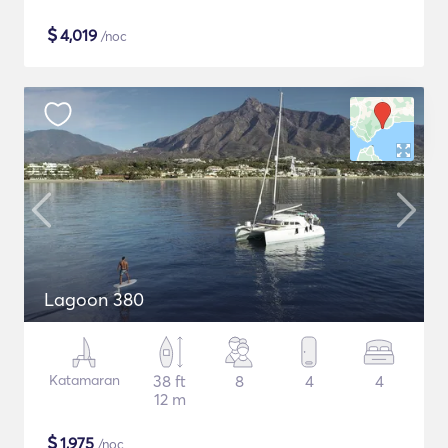
$
4,019
/noc
Lagoon 380
Katamaran
38 ft
8
4
4
12 m
$
1,975
/noc