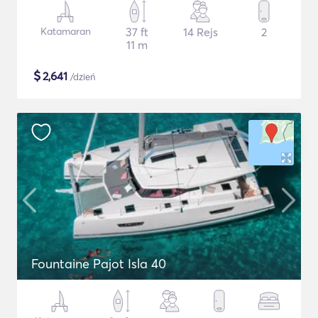
Katamaran
37 ft
14 Rejs
2
11 m
$
2,641
/dzień
Fountaine Pajot Isla 40