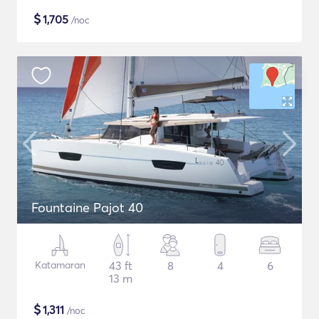
$
1,705
/noc
Fountaine Pajot 40
Katamaran
43 ft
8
4
6
13 m
$
1,311
/noc