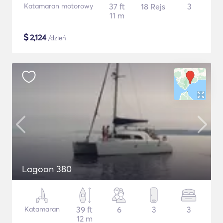
Katamaran motorowy
37 ft
18 Rejs
3
11 m
$
2,124
/dzień
Lagoon 380
Katamaran
39 ft
6
3
3
12 m