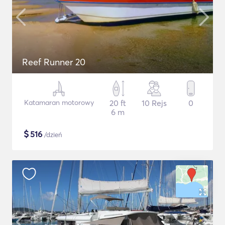
Reef Runner 20
Katamaran motorowy
20 ft
10 Rejs
0
6 m
$
516
/dzień