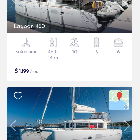
Lagoon 450
Katamaran
46 ft
10
6
6
14 m
$
1,199
/noc