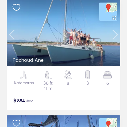
Pachoud Ane
Katamaran
36 ft
8
3
6
11 m
$
884
/noc