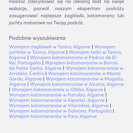
możesz zdecydować się na idealną łódź na swoje
wakacje, pozwól naszym ekspertom podróży
zasugerować najlepsze żaglówki, katamarany lub
jachty motorowe na Twoją podróż.
Podobne wyszukiwania
Wynajem żaglówek w Tavira, Algarve
|
Wynajem
jachtów w Tavira, Algarve
|
Wynajem łodzi w Tavira,
Algarve
|
Wynajem katamaranów w Pedras de El-
Rei, Portugalia
|
Wynajem katamaranów w Barros
da Fonte Santa, Algarve
|
Wynajem katamaranów w
Arroteia, Centro
|
Wynajem katamaranów w Monte
Gordo, Algarve
|
Wynajem katamaranów w Magoito,
Algarve
|
Wynajem katamaranów w Alcaria, Algarve
|
Wynajem katamaranów w Olhão, Algarve
|
Wynajem katamaranów w Farrobo, Algarve
|
Wynajem katamaranów w Alportel, Algarve
|
Wynajem katamaranów w Vilarinhos, Algarve
|
Wynajem katamaranów w Galvana, Portugalia
|
Wynajem katamaranów w Faro, Algarve