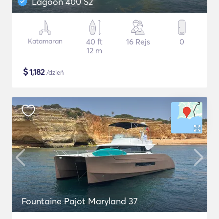
Lagoon 400 S2
Katamaran
40 ft
16 Rejs
0
12 m
$
1,182
/dzień
Fountaine Pajot Maryland 37