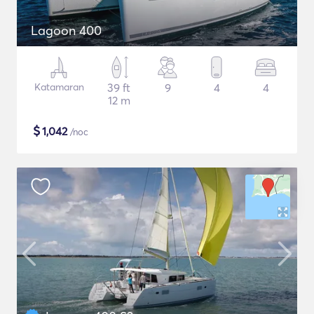
Lagoon 400
Katamaran
39 ft
9
4
4
12 m
$
1,042
/noc