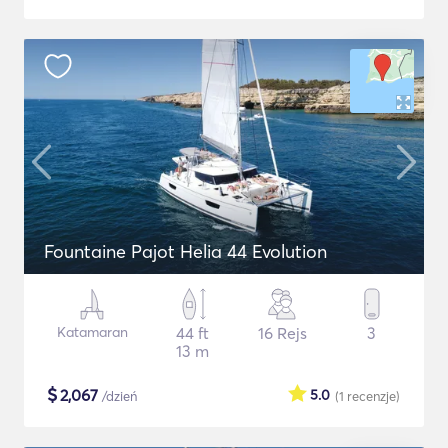
Fountaine Pajot Helia 44 Evolution
Katamaran
44 ft
16 Rejs
3
13 m
$
2,067
5.0
/dzień
(1
recenzje
)