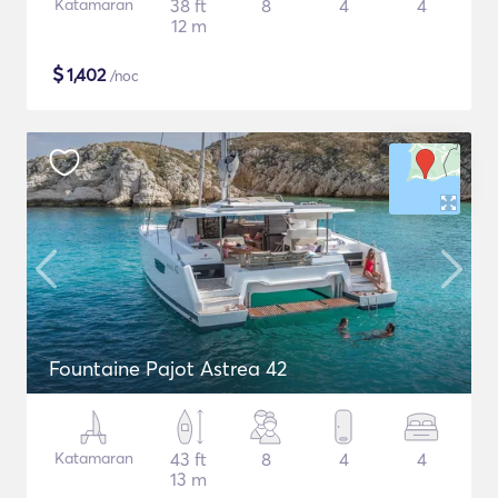
Katamaran
38 ft
8
4
4
12 m
$
1,402
/noc
Fountaine Pajot Astrea 42
Katamaran
43 ft
8
4
4
13 m