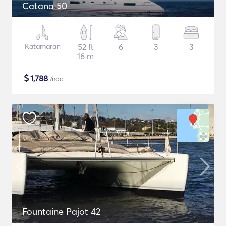
Catana 50
Katamaran
52 ft
6
3
3
16 m
$
1,788
/noc
Fountaine Pajot 42