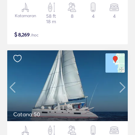
Katamaran
58 ft
8
4
4
18 m
$
8,269
/noc
Catana 50