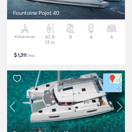
Fountaine Pajot 40
Katamaran
43 ft
8
4
6
13 m
$
1,311
/noc