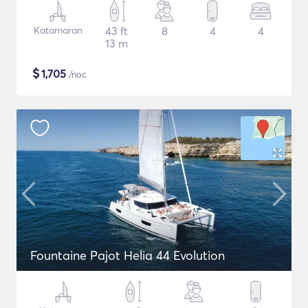
Katamaran
43 ft
8
4
4
13 m
$
1,705
/noc
Fountaine Pajot Helia 44 Evolution