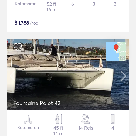
Katamaran
52 ft
6
3
3
16 m
$
1,788
/noc
Fountaine Pajot 42
Katamaran
45 ft
14 Rejs
4
14 m