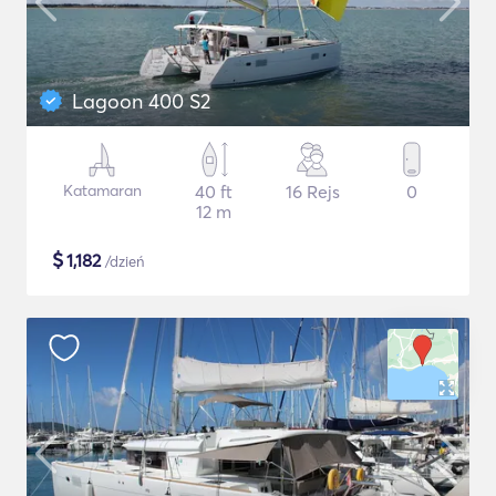
Lagoon 400 S2
Katamaran
40 ft
16 Rejs
0
12 m
$
1,182
/dzień