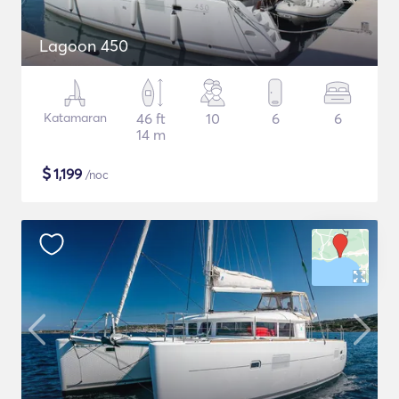
Lagoon 450
Katamaran
46 ft
10
6
6
14 m
$
1,199
/noc