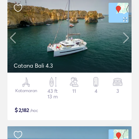
Catana Bali 4.3
Katamaran
43 ft
11
4
3
13 m
$
2,182
/noc