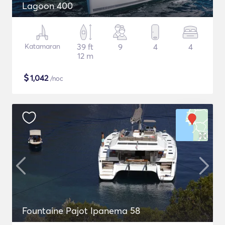
Lagoon 400
Katamaran
39 ft
9
4
4
12 m
$
1,042
/noc
Fountaine Pajot Ipanema 58