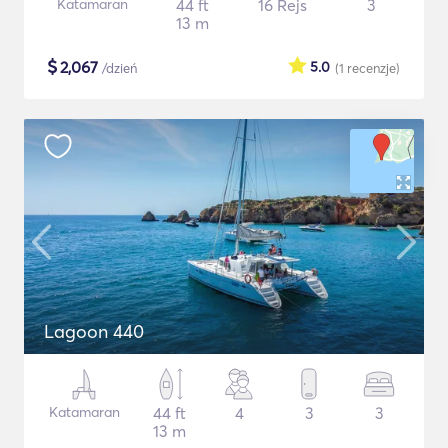
Katamaran
44 ft
16 Rejs
3
13 m
$
2,067
5.0
/dzień
(1
recenzje
)
Lagoon 440
Katamaran
44 ft
4
3
3
13 m