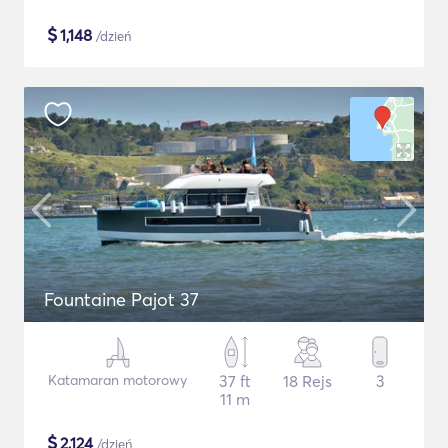
$
1,148
/dzień
Fountaine Pajot 37
Katamaran motorowy
37 ft
18 Rejs
3
11 m
$
2,124
/dzień