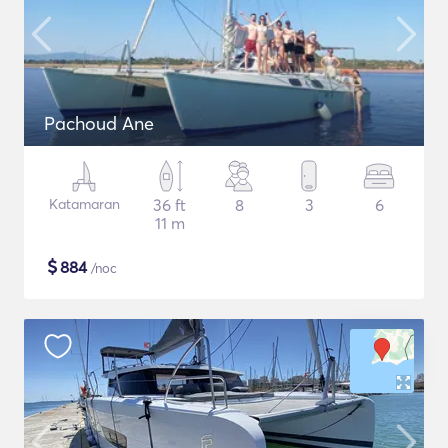
Pachoud Ane
Katamaran
36 ft
8
3
6
11 m
$
884
/noc