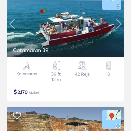
Catamaran 39
Katamaran
39 ft
42 Rejs
0
12 m
$
2,170
/dzień