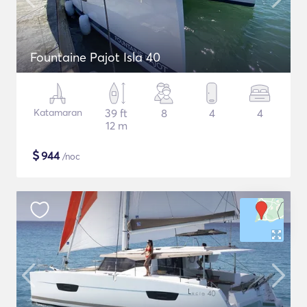
Fountaine Pajot Isla 40
Katamaran
39 ft
8
4
4
12 m
$
944
/noc