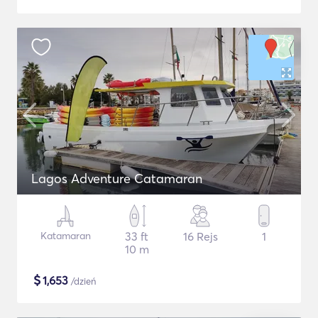
Lagos Adventure Catamaran
Katamaran
33 ft
16 Rejs
1
10 m
$
1,653
/dzień