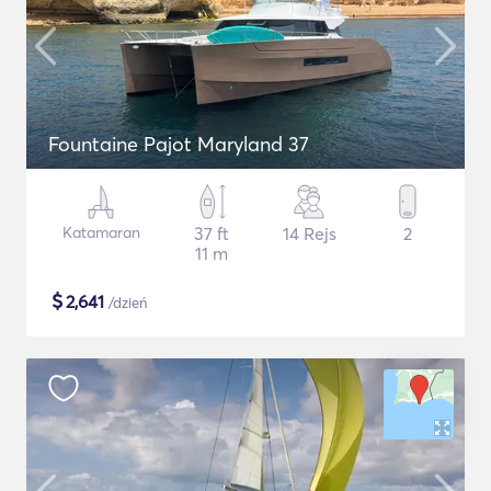
Fountaine Pajot Maryland 37
Katamaran
37 ft
14 Rejs
2
11 m
$
2,641
/dzień