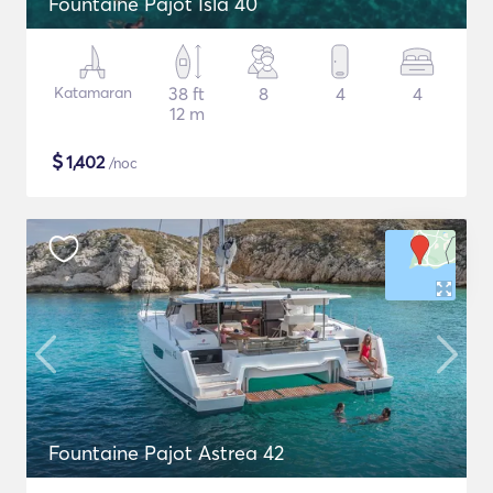
Fountaine Pajot Isla 40
Katamaran
38 ft
8
4
4
12 m
$
1,402
/noc
Fountaine Pajot Astrea 42