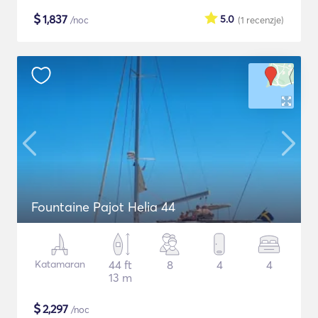
$
1,837
5.0
/noc
(1
recenzje
)
Fountaine Pajot Helia 44
Katamaran
44 ft
8
4
4
13 m
$
2,297
/noc