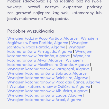
możesz zdecydować się na idealną łódź na swoje
wakacje, pozwól naszym ekspertom podróży
zasugerować najlepsze żaglówki, katamarany lub
jachty motorowe na Twoją podróż.
Podobne wyszukiwania
Wynajem łodzi w Poço Partido, Algarve
|
Wynajem
żaglówek w Poço Partido, Algarve
|
Wynajem
jachtów w Poço Partido, Algarve
|
Wynajem
katamaranów w Ferragudo, Algarve
|
Wynajem
katamaranów w Portimão, Algarve
|
Wynajem
katamaranów w Alvor, Algarve
|
Wynajem
katamaranów w Mexilhoeira Grande, Algarve
|
Wynajem katamaranów w Saragoçal, Algarve
|
Wynajem katamaranów w Sobrado, Algarve
|
Wynajem katamaranów w Boinheira, Algarve
|
Wynajem katamaranów w Poço das Canas, Algarve
|
Wynajem katamaranów w Odiáxere, Algarve
|
Wynajem katamaranów w Albufeira, Algarve
|
Wynajem katamaranów w Lagos, Algarve
|
Wynajem katamaranów w Aroal, Algarve