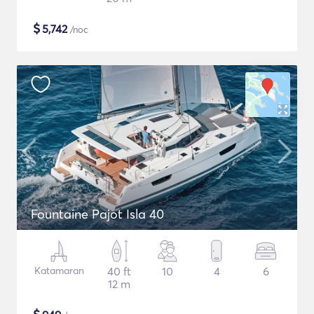
$
5,742
/noc
Fountaine Pajot Isla 40
Katamaran
40 ft
10
4
6
12 m