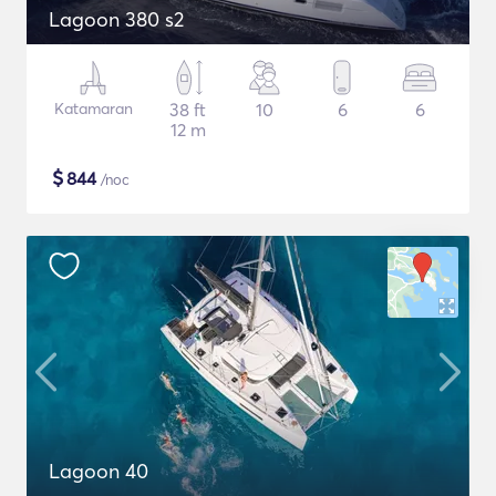
Lagoon 380 s2
Katamaran
38 ft
10
6
6
12 m
$
844
/noc
Lagoon 40