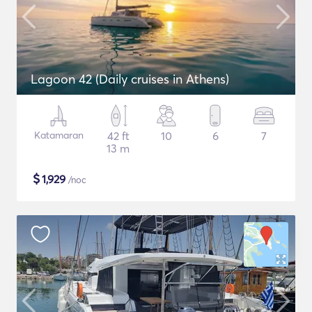
Lagoon 42 (Daily cruises in Athens)
Katamaran
42 ft
10
6
7
13 m
$
1,929
/noc