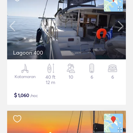
Lagoon 400
Katamaran
40 ft
10
6
6
12 m
$
1,060
/noc