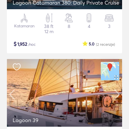
Lagoon Catamaran 380: Daily Private Cruise
Katamaran
38 ft
8
4
3
12 m
$
1,952
5.0
/noc
(2
recenzje
)
Lagoon 39