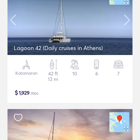
Lagoon 42 (Daily cruises in Athens)
Katamaran
42 ft
10
6
7
13 m
$
1,929
/noc