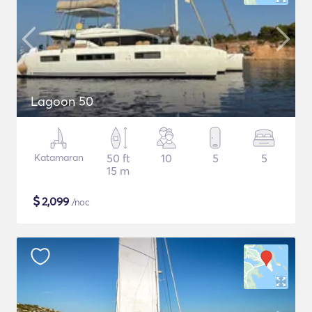
Lagoon 50
Katamaran
50 ft
10
5
5
15 m
$
2,099
/noc