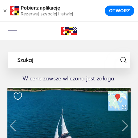
Pobierz aplikację
×
OTWÓRZ
Rezerwuj szybciej i łatwiej
Szukaj
W cenę zawsze wliczona jest załoga.