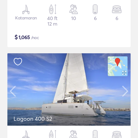
Katamaran
40 ft
10
6
6
12 m
$
1,065
/noc
Lagoon 400 S2