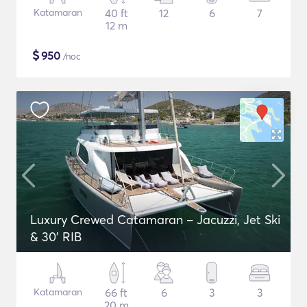
Katamaran
40 ft
12
6
7
12 m
$
950
/noc
Luxury Crewed Catamaran – Jacuzzi, Jet Ski
& 30’ RIB
Katamaran
66 ft
6
3
3
20 m