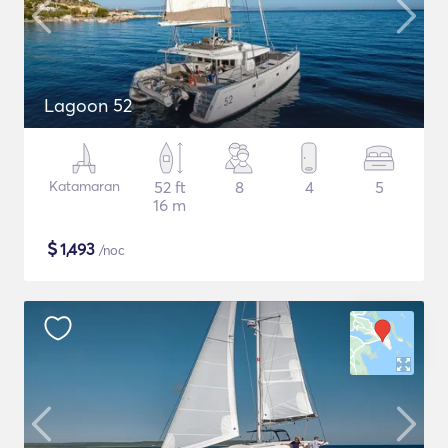
Lagoon 52
Katamaran
52 ft
8
4
5
16 m
$
1,493
/noc