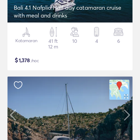
Bali 4.1 Nafplio Half day catamaran cruise
with meal and drinks
Katamaran
41 ft
10
4
6
12 m
$
1,378
/noc