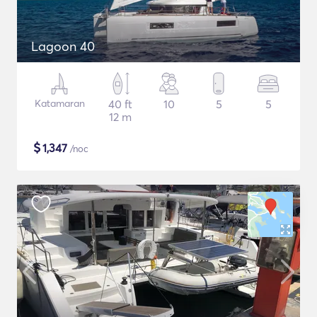
Lagoon 40
Katamaran
40 ft
10
5
5
12 m
$
1,347
/noc