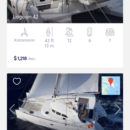
Lagoon 42
Katamaran
42 ft
12
6
7
13 m
$
1,218
/noc