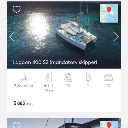
Lagoon 400 S2 (mandatory skipper)
Katamaran
40 ft
10
2
10
12 m
$
885
/noc