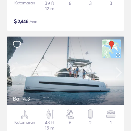
Katamaran
39 ft
6
3
3
12 m
$
2,446
/noc
Bali 4.3
Katamaran
43 ft
6
2
1
13 m