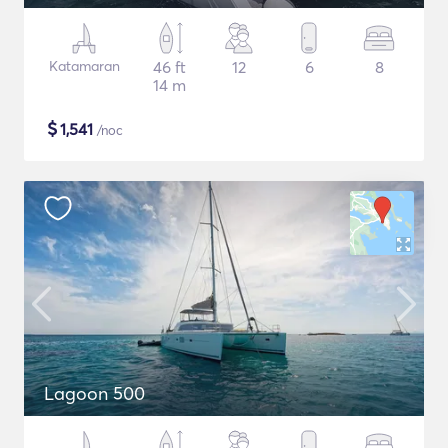
Katamaran
46 ft
12
6
8
14 m
$
1,541
/noc
Lagoon 500