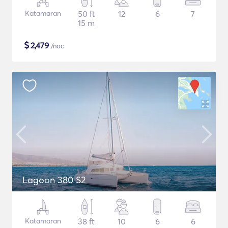
Katamaran
50 ft
12
6
7
15 m
$
2,479
/noc
Lagoon 380 S2
Katamaran
38 ft
10
6
6