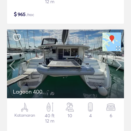
12 m
$
965
/noc
Lagoon 400
Katamaran
40 ft
10
4
6
12 m