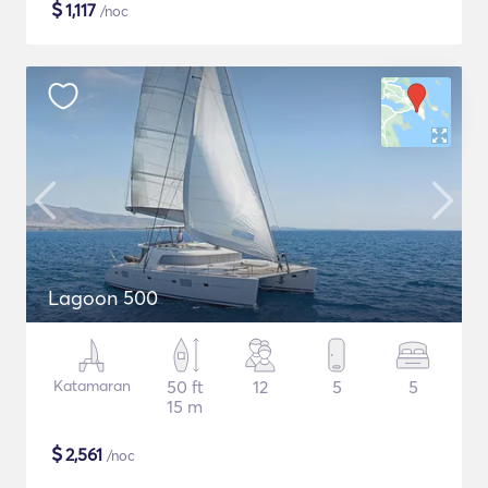
$
1,117
/noc
Lagoon 500
Katamaran
50 ft
12
5
5
15 m
$
2,561
/noc