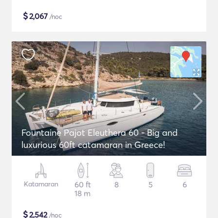
$
2,067
/noc
Fountaine Pajot Eleuthera 60 - Big and
luxurious 60ft catamaran in Greece!
Katamaran
60 ft
8
5
6
18 m
$
2,542
/noc