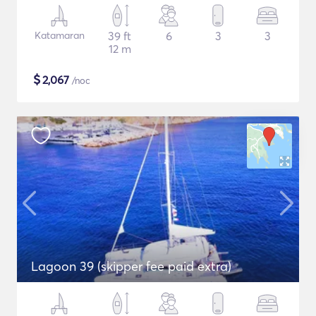
Katamaran
39 ft
6
3
3
12 m
$
2,067
/noc
Lagoon 39 (skipper fee paid extra)