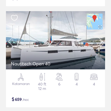
Nautitech Open 40
Katamaran
40 ft
6
4
4
12 m
$
659
/noc