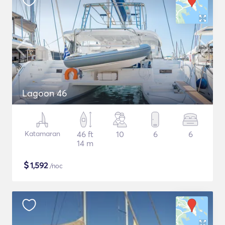
Lagoon 46
Katamaran
46 ft
10
6
6
14 m
$
1,592
/noc