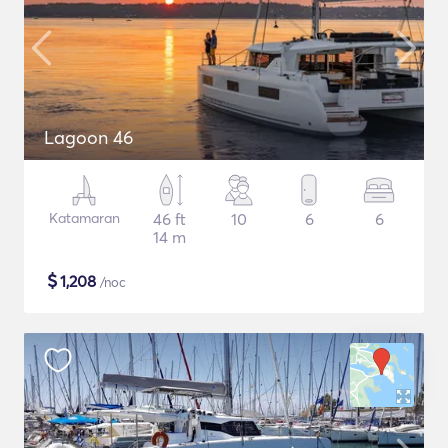
Lagoon 46
Katamaran
46 ft
10
6
6
14 m
$
1,208
/noc