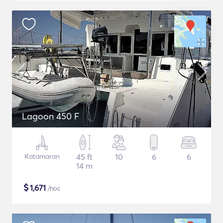
Lagoon 450 F
Katamaran
45 ft
10
6
6
14 m
$
1,671
/noc