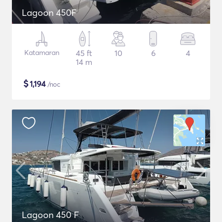
Lagoon 450F
Katamaran
45 ft
10
6
4
14 m
$
1,194
/noc
Lagoon 450 F