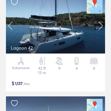
Lagoon 42
Katamaran
42 ft
9
4
6
13 m
$
1,137
/noc