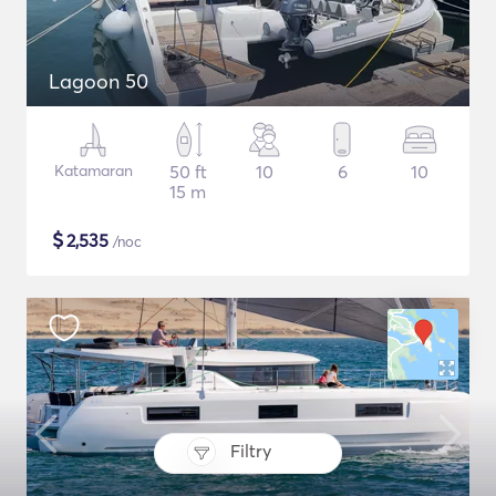
Lagoon 50
Katamaran
50 ft
10
6
10
15 m
$
2,535
/noc
Filtry