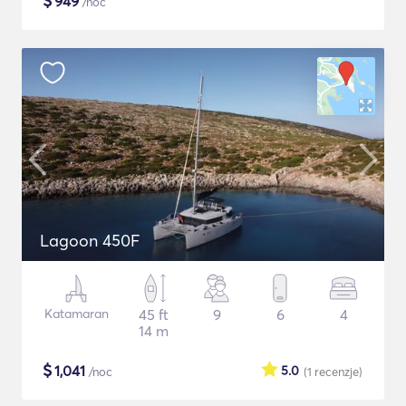
$
949
/noc
Lagoon 450F
Katamaran
45 ft
9
6
4
14 m
$
1,041
5.0
/noc
(1
recenzje
)