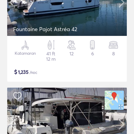
Fountaine Pajot Astréa 42
Katamaran
41 ft
12
6
8
12 m
$
1,235
/noc