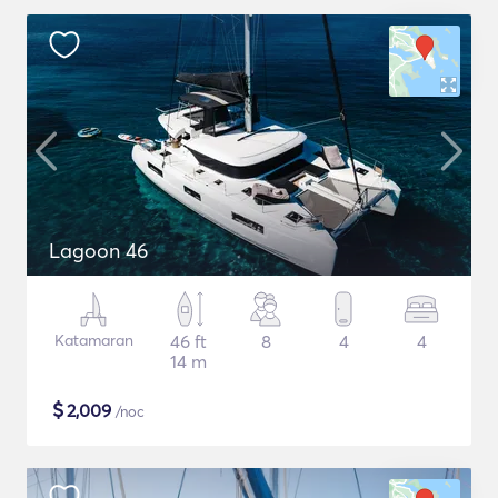
Lagoon 46
Katamaran
46 ft
8
4
4
14 m
$
2,009
/noc