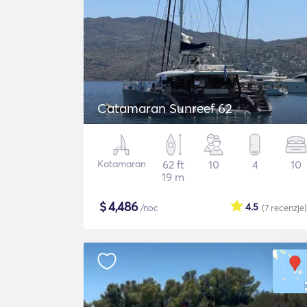
Catamaran Sunreef 62
Katamaran
62 ft
10
4
10
19 m
$
4,486
4.5
/noc
(7
recenzje
)