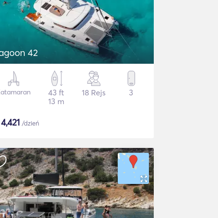
agoon 42
Katamaran
43 ft
18 Rejs
3
13 m
$
4,421
/dzień