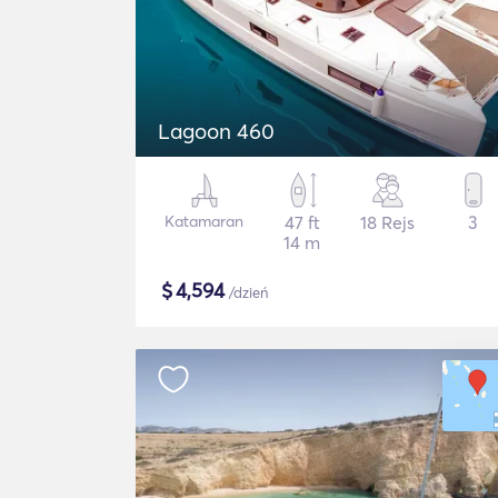
Lagoon 460
Katamaran
47 ft
18 Rejs
3
14 m
$
4,594
/dzień