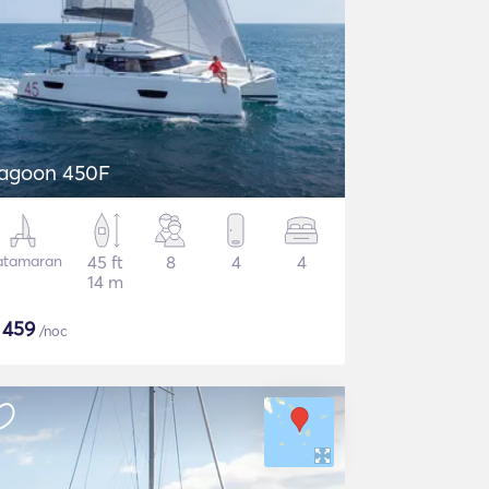
agoon 450F
atamaran
45 ft
8
4
4
14 m
$
459
/noc