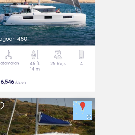
agoon 460
atamaran
46 ft
25 Rejs
4
14 m
$
6,546
/dzień