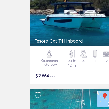
Tesoro Cat T41 Inboard
Katamaran
41 ft
4
2
2
motorowy
12 m
$
2,664
/noc