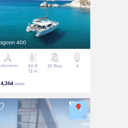
agoon 400
atamaran
40 ft
20 Rejs
4
12 m
$
4,364
/dzień