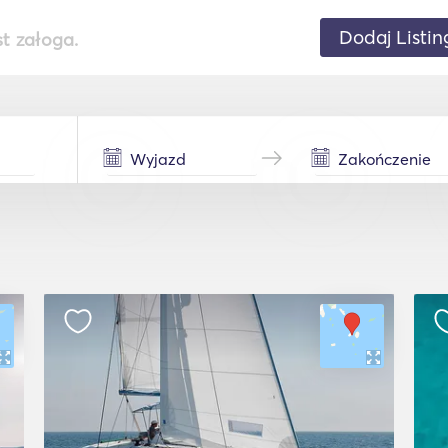
Dodaj Listin
st załoga.