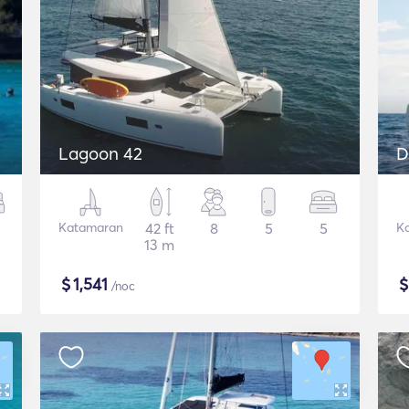
Lagoon 42
D
Katamaran
42 ft
8
5
5
K
13 m
$
1,541
/noc