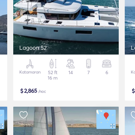
Lagoon 52
L
Katamaran
52 ft
14
7
6
K
16 m
$
2,865
/noc