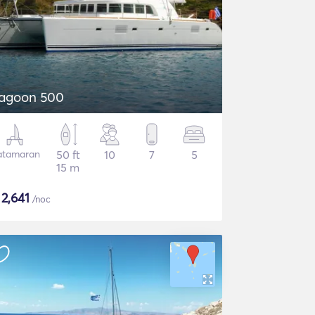
agoon 500
atamaran
50 ft
10
7
5
15 m
$
2,641
/noc