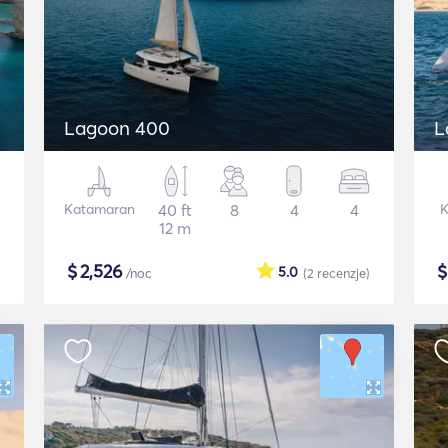
Lagoon 400
L
Katamaran
40 ft
8
4
4
K
12 m
$
2,526
5.0
/noc
(2
recenzje
)