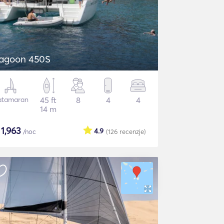
agoon 450S
atamaran
45 ft
8
4
4
14 m
$
1,963
4.9
/noc
(126
recenzje
)