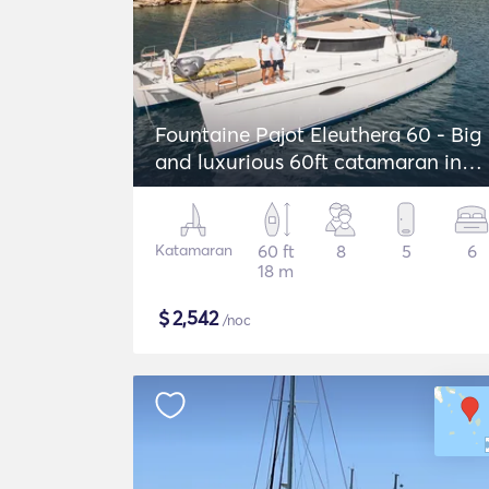
Fountaine Pajot Eleuthera 60 - Big
and luxurious 60ft catamaran in
Greece!
Katamaran
60 ft
8
5
6
18 m
$
2,542
/noc