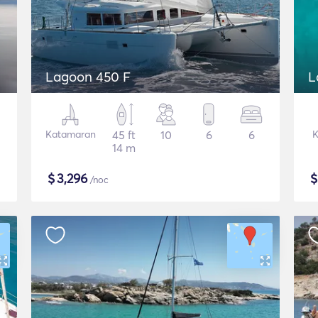
Lagoon 450 F
L
Katamaran
45 ft
10
6
6
14 m
$
3,296
/noc