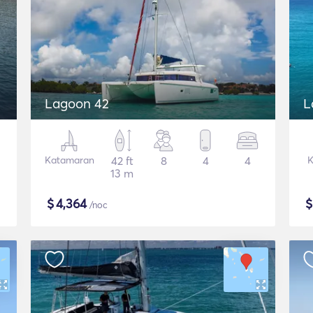
Lagoon 42
L
Katamaran
42 ft
8
4
4
K
13 m
$
4,364
/noc