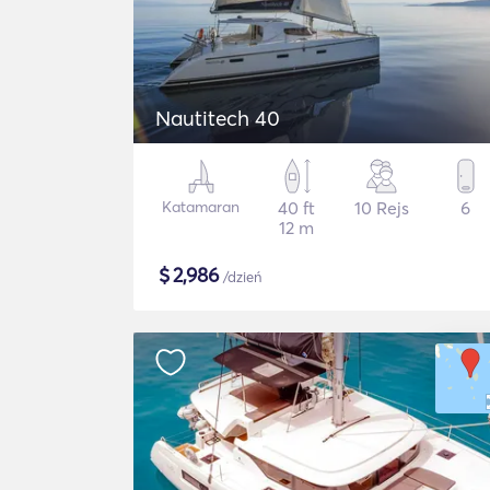
Nautitech 40
Katamaran
40 ft
10 Rejs
6
12 m
$
2,986
/dzień