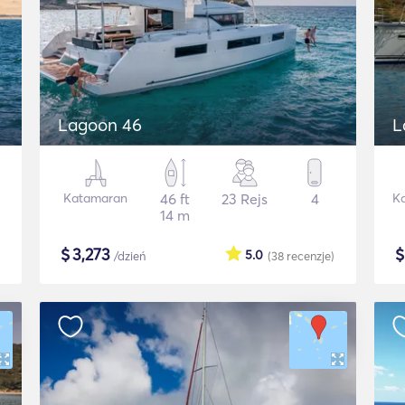
Lagoon 46
L
Katamaran
46 ft
23 Rejs
4
K
14 m
$
3,273
5.0
/dzień
(38
recenzje
)