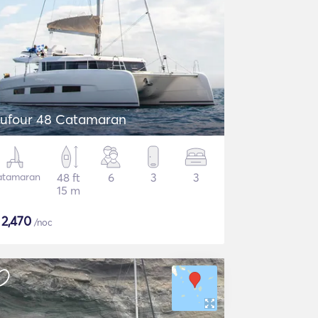
ufour 48 Catamaran
atamaran
48 ft
6
3
3
15 m
$
2,470
/noc