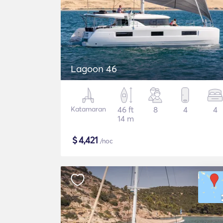
Lagoon 46
Katamaran
46 ft
8
4
4
14 m
$
4,421
/noc