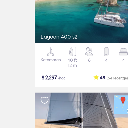
Lagoon 400 s2
Katamaran
40 ft
6
4
4
12 m
$
2,297
4.9
/noc
(64
recenzje
)