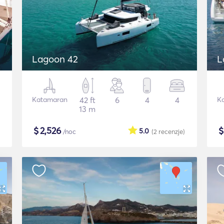
Lagoon 42
L
Katamaran
42 ft
6
4
4
K
13 m
$
2,526
5.0
/noc
(2
recenzje
)