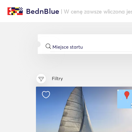
BednBlue
| W cenę zawsze wliczona je
Filtry