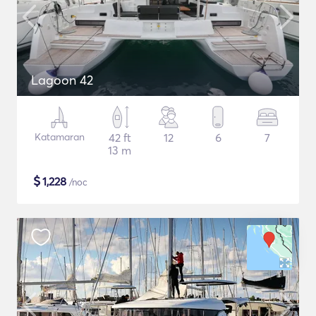
Lagoon 42
Katamaran
42 ft
12
6
7
13 m
$
1,228
/noc