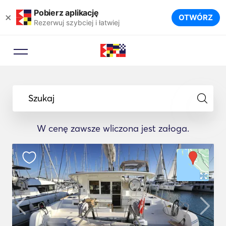
Pobierz aplikację
×
OTWÓRZ
Rezerwuj szybciej i łatwiej
Szukaj
W cenę zawsze wliczona jest załoga.