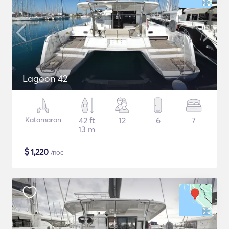
Lagoon 42
Katamaran
42 ft
12
6
7
13 m
$
1,220
/noc