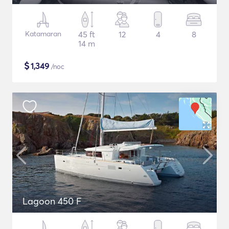
Katamaran
45 ft
12
4
8
14 m
$
1,349
/noc
Lagoon 450 F