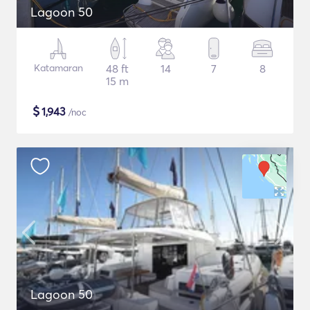
Lagoon 50
Katamaran
48 ft
14
7
8
15 m
$
1,943
/noc
Lagoon 50