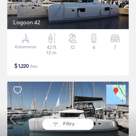
Lagoon 42
Katamaran
42 ft
12
6
7
13 m
$
1,220
/noc
Filtry