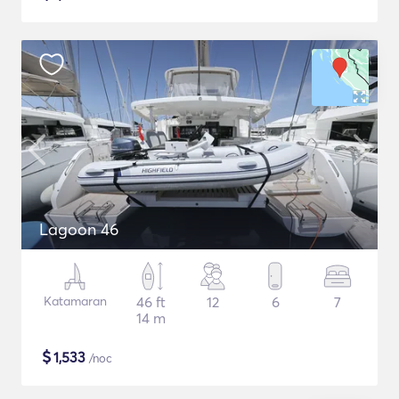
Lagoon 46
Katamaran
46 ft
12
6
7
14 m
$
1,533
/noc