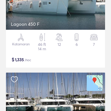
Lagoon 450 F
Katamaran
46 ft
12
6
7
14 m
$
1,335
/noc