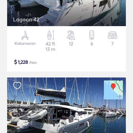
Lagoon 42
Katamaran
42 ft
12
6
7
13 m
$
1,228
/noc