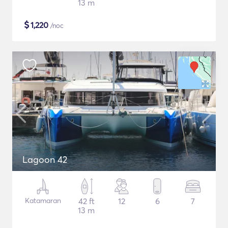
13 m
$
1,220
/noc
Lagoon 42
Katamaran
42 ft
12
6
7
13 m