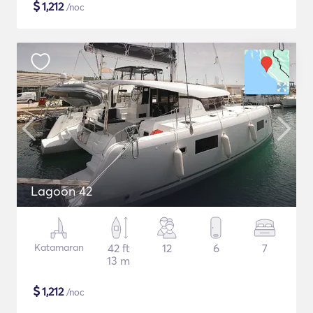
$
1,212
/noc
Lagoon 42
Katamaran
42 ft
12
6
7
13 m
$
1,212
/noc