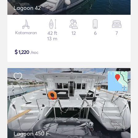
Lagoon 42
Katamaran
42 ft
12
6
7
13 m
$
1,220
/noc
Lagoon 450 F