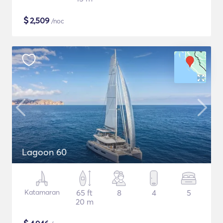
$
2,509
/noc
Lagoon 60
Katamaran
65 ft
8
4
5
20 m