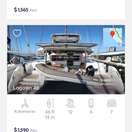
$
1,565
/noc
Lagoon 46
Katamaran
46 ft
12
6
7
14 m
$
1,590
/noc