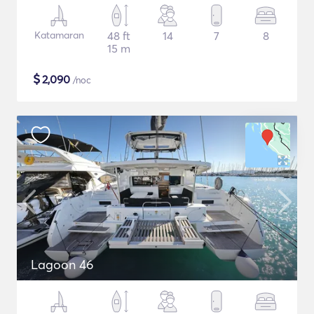
Katamaran
48 ft
14
7
8
15 m
$
2,090
/noc
Lagoon 46