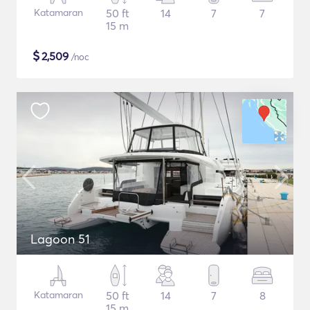
Katamaran
50 ft
14
7
7
15 m
$
2,509
/noc
Lagoon 51
Katamaran
50 ft
14
7
8
15 m