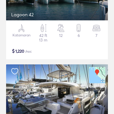
Lagoon 42
Katamaran
42 ft
12
6
7
13 m
$
1,220
/noc