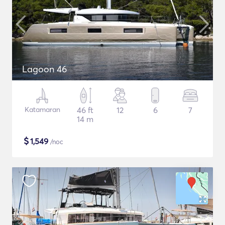
Lagoon 46
Katamaran
46 ft
12
6
7
14 m
$
1,549
/noc