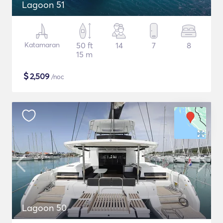
Lagoon 51
Katamaran
50 ft
14
7
8
15 m
$
2,509
/noc
Lagoon 50