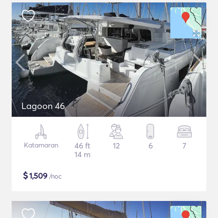
Lagoon 46
Katamaran
46 ft
12
6
7
14 m
$
1,509
/noc