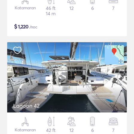
Katamaran
46 ft
12
6
7
14 m
$
1,220
/noc
Lagoon 42
Katamaran
42 ft
12
6
7