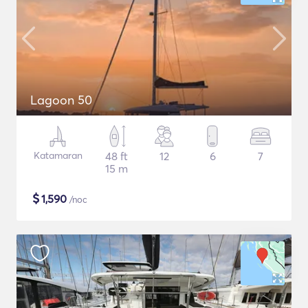
Lagoon 50
Katamaran
48 ft
12
6
7
15 m
$
1,590
/noc