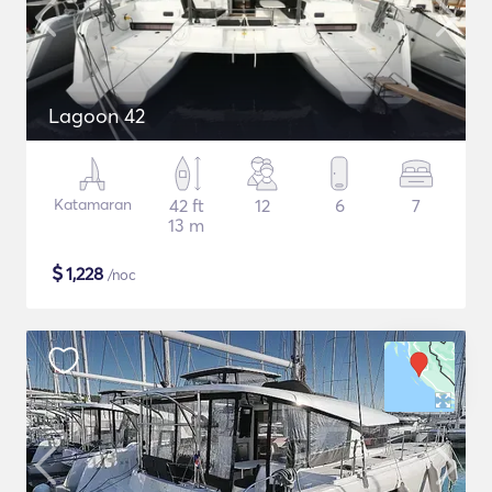
Lagoon 42
Katamaran
42 ft
12
6
7
13 m
$
1,228
/noc