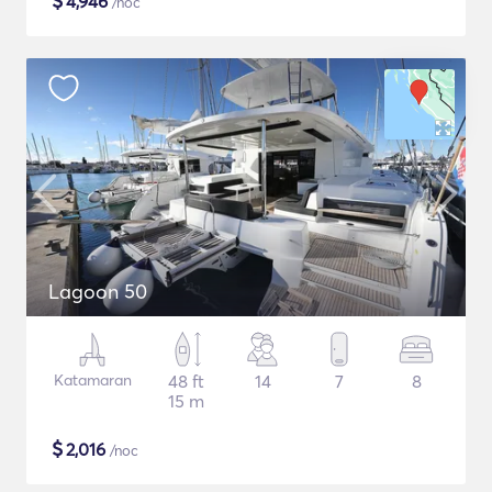
$
4,946
/noc
Lagoon 50
Katamaran
48 ft
14
7
8
15 m
$
2,016
/noc