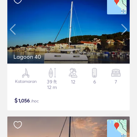
Lagoon 40
Katamaran
39 ft
12
6
7
12 m
$
1,056
/noc