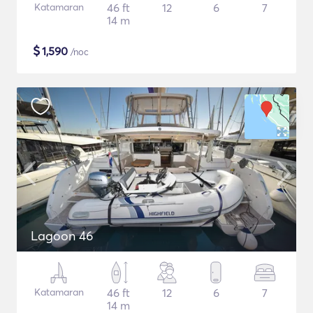
Katamaran
46 ft
12
6
7
14 m
$
1,590
/noc
Lagoon 46
Katamaran
46 ft
12
6
7
14 m