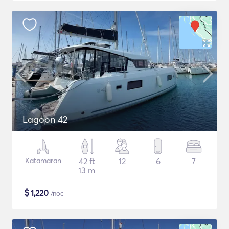
Lagoon 42
Katamaran
42 ft
12
6
7
13 m
$
1,220
/noc