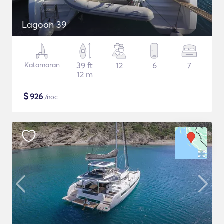
Lagoon 39
Katamaran
39 ft
12
6
7
12 m
$
926
/noc