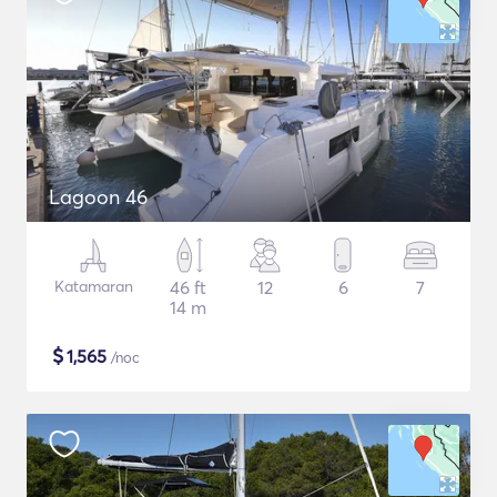
Lagoon 46
Katamaran
46 ft
12
6
7
14 m
$
1,565
/noc