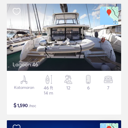
Lagoon 46
Katamaran
46 ft
12
6
7
14 m
$
1,590
/noc