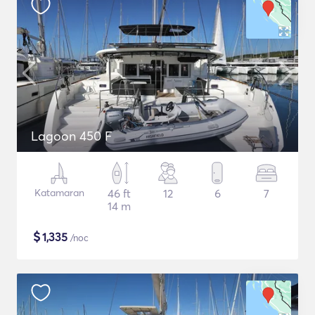
Lagoon 450 F
Katamaran
46 ft
12
6
7
14 m
$
1,335
/noc