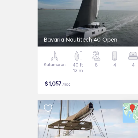
Bavaria Nautitech 40 Open
Katamaran
40 ft
8
4
4
12 m
$
1,057
/noc