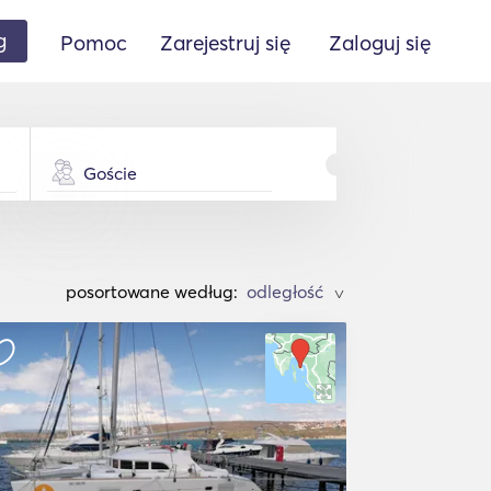
g
Pomoc
Zarejestruj się
Zaloguj się
Goście
posortowane według:
>