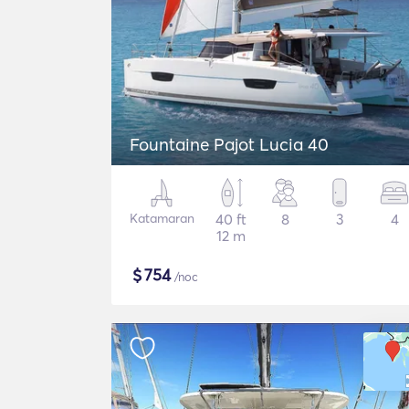
Fountaine Pajot Lucia 40
Katamaran
40 ft
8
3
4
12 m
$
754
/noc