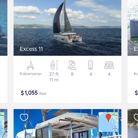
Excess 11
E
Katamaran
37 ft
8
4
4
K
11 m
$
1,055
/noc