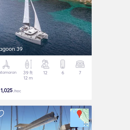
agoon 39
atamaran
39 ft
12
6
7
12 m
$
1,025
/noc