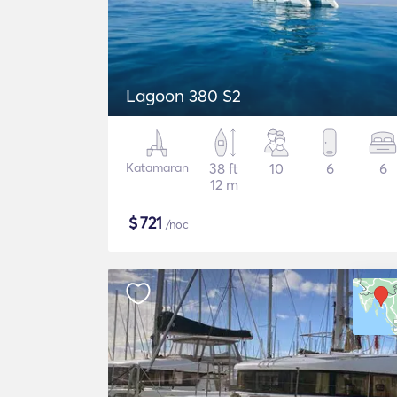
Lagoon 380 S2
Katamaran
38 ft
10
6
6
12 m
$
721
/noc