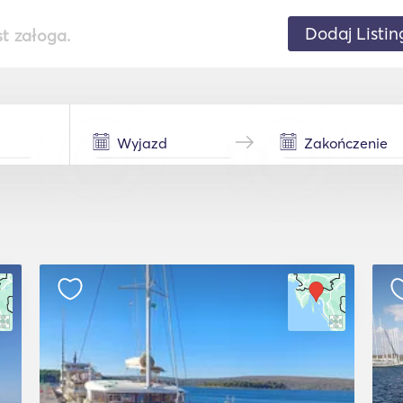
Dodaj Listin
st załoga.