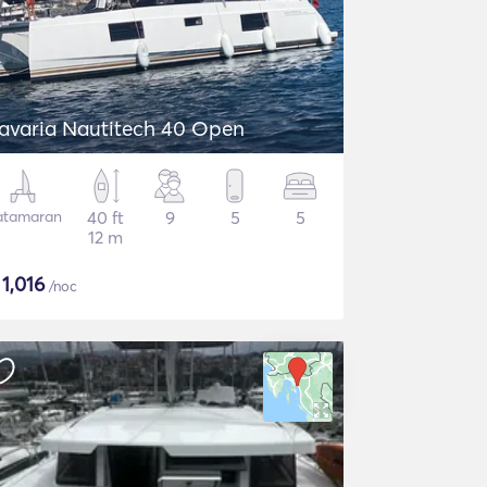
avaria Nautitech 40 Open
atamaran
40 ft
9
5
5
12 m
$
1,016
/noc