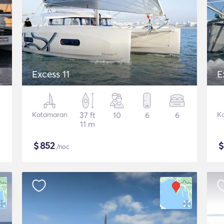
Excess 11
E
Katamaran
37 ft
10
6
6
K
11 m
$
852
/noc