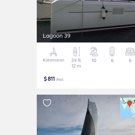
Lagoon 39
Katamaran
39 ft
10
6
6
12 m
$
811
/noc