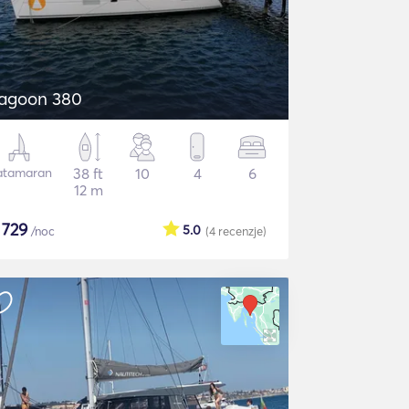
agoon 380
atamaran
38 ft
10
4
6
12 m
$
729
5.0
/noc
(4
recenzje
)