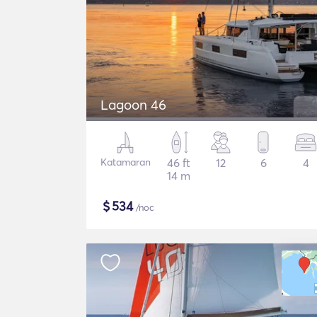
Lagoon 46
Katamaran
46 ft
12
6
4
14 m
$
534
/noc