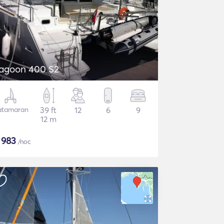
agoon 400 S2
atamaran
39 ft
12
6
9
12 m
$
983
/noc