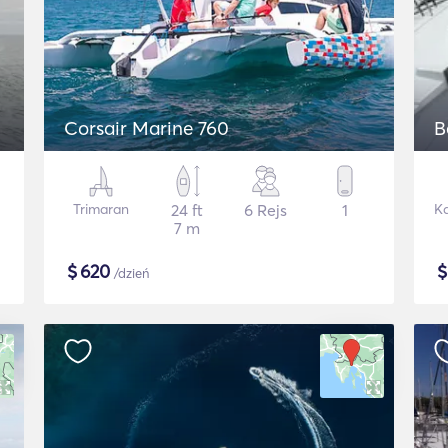
Corsair Marine 760
B
Trimaran
24 ft
6 Rejs
1
K
7 m
$
620
/dzień