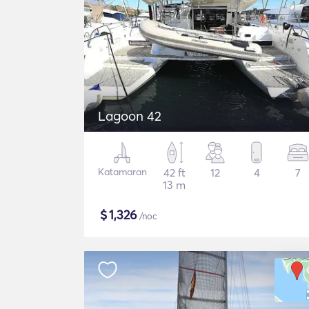
Lagoon 42
Katamaran
42 ft
12
4
7
13 m
$
1,326
/noc