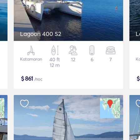
Lagoon 400 S2
L
Katamaran
40 ft
12
6
7
K
12 m
$
861
/noc