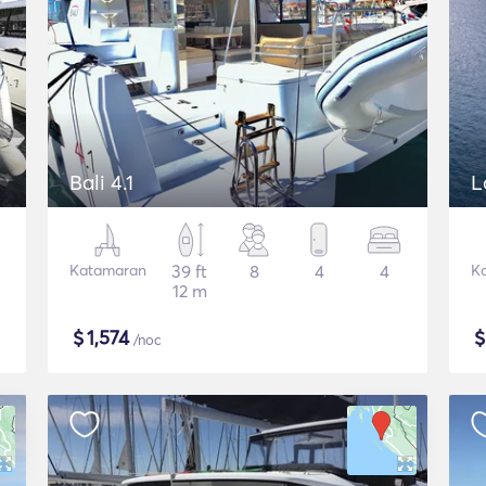
Bali 4.1
L
Katamaran
39 ft
8
4
4
K
12 m
$
1,574
/noc