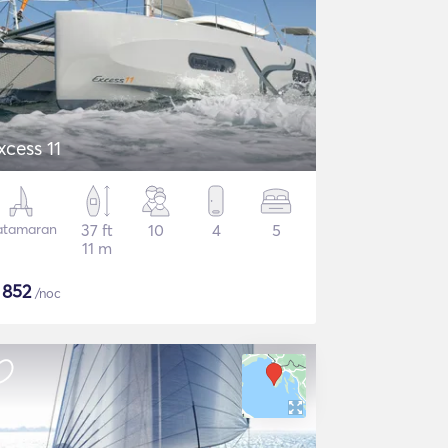
xcess 11
atamaran
37 ft
10
4
5
11 m
$
852
/noc