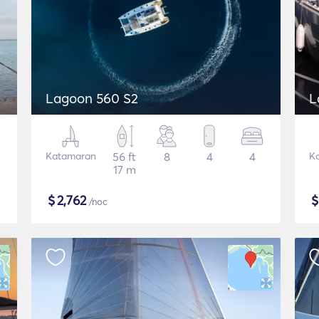
Lagoon 560 S2
L
Katamaran
56 ft
8
4
4
K
17 m
$
2,762
/noc