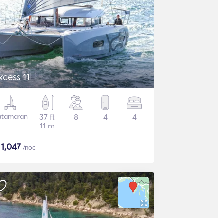
xcess 11
atamaran
37 ft
8
4
4
11 m
$
1,047
/noc