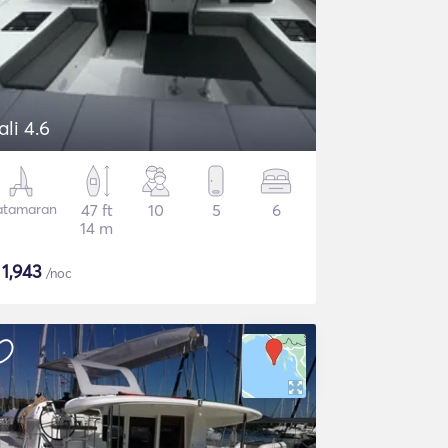
ali 4.6
atamaran
47 ft
10
5
6
14 m
$
1,943
/noc