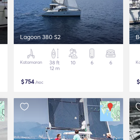
Lagoon 380 S2
B
Katamaran
38 ft
10
6
6
K
12 m
$
754
/noc