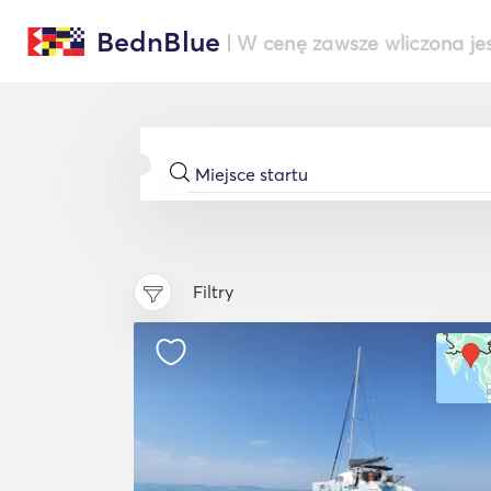
BednBlue
| W cenę zawsze wliczona je
Filtry