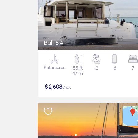
Bali 5.4
Katamaran
55 ft
12
6
7
17 m
$
2,608
/noc