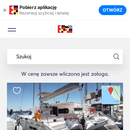
Pobierz aplikację
×
OTWÓRZ
Rezerwuj szybciej i łatwiej
Szukaj
W cenę zawsze wliczona jest załoga.