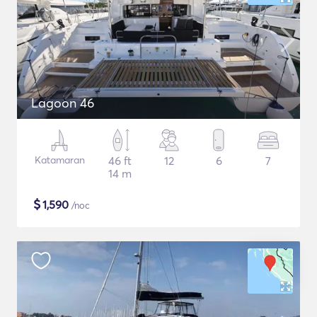
Lagoon 46
Katamaran
46 ft
12
6
7
14 m
$
1,590
/noc