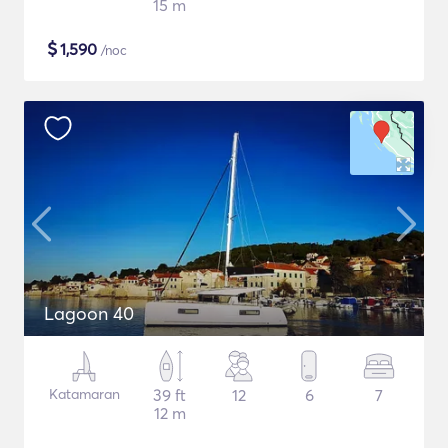
15 m
$
1,590
/noc
Lagoon 40
Katamaran
39 ft
12
6
7
12 m