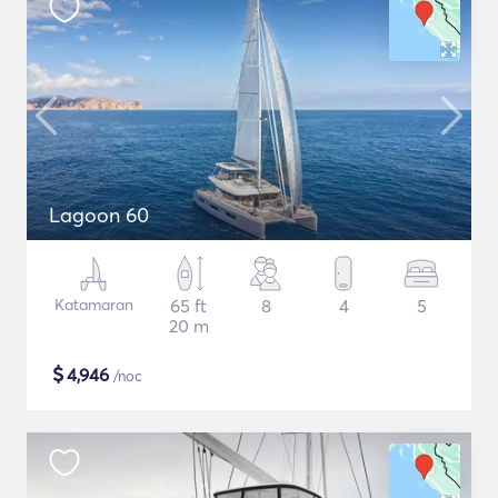
Lagoon 60
Katamaran
65 ft
8
4
5
20 m
$
4,946
/noc