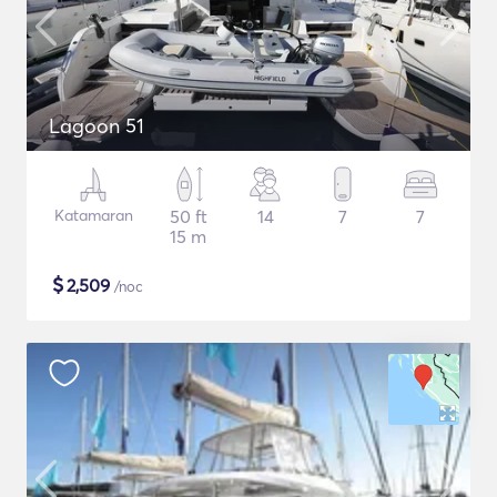
Lagoon 51
Katamaran
50 ft
14
7
7
15 m
$
2,509
/noc