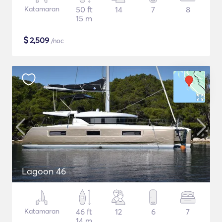
Katamaran
50 ft
14
7
8
15 m
$
2,509
/noc
Lagoon 46
Katamaran
46 ft
12
6
7
14 m