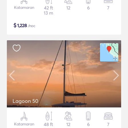
Katamaran
42 ft
12
6
7
13 m
$
1,228
/noc
Lagoon 50
Katamaran
48 ft
12
6
7