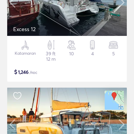
Excess 12
Katamaran
39 ft
10
4
5
12 m
$
1,246
/noc