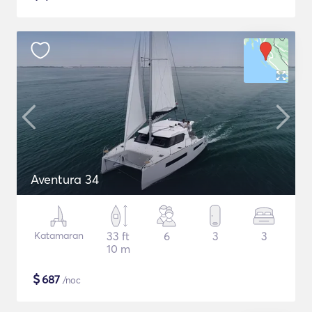
Aventura 34
Katamaran
33 ft
6
3
3
10 m
$
687
/noc