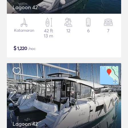
Lagoon 42
Katamaran
42 ft
12
6
7
13 m
$
1,220
/noc
Lagoon 42