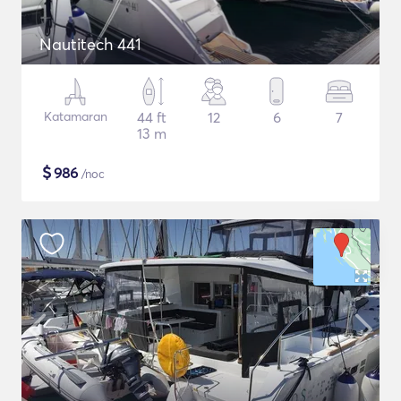
Nautitech 441
Katamaran
44 ft
12
6
7
13 m
$
986
/noc