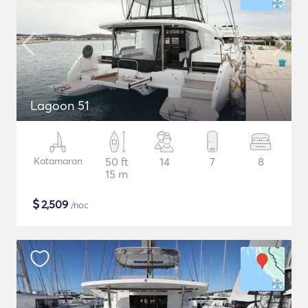
Lagoon 51
Katamaran
50 ft
14
7
8
15 m
$
2,509
/noc