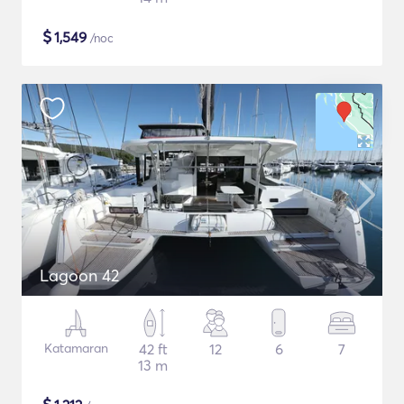
$
1,549
/noc
Lagoon 42
Katamaran
42 ft
12
6
7
13 m