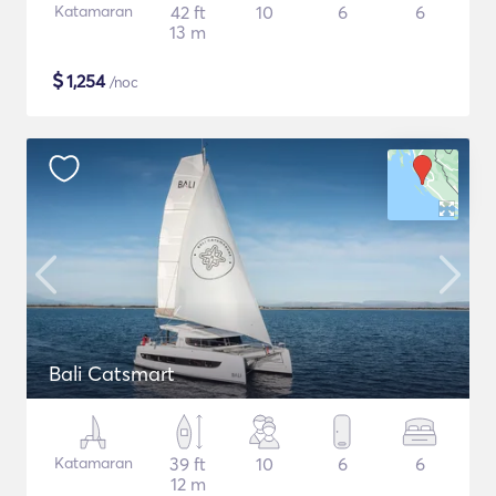
Katamaran
42 ft
10
6
6
13 m
$
1,254
/noc
Bali Catsmart
Katamaran
39 ft
10
6
6
12 m