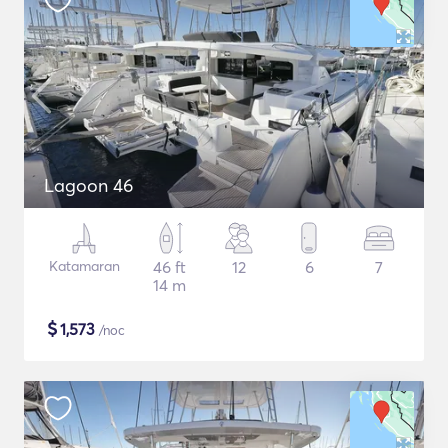
Lagoon 46
Katamaran
46 ft
12
6
7
14 m
$
1,573
/noc