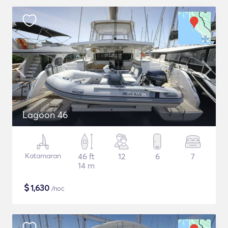
Lagoon 46
Katamaran
46 ft
12
6
7
14 m
$
1,630
/noc