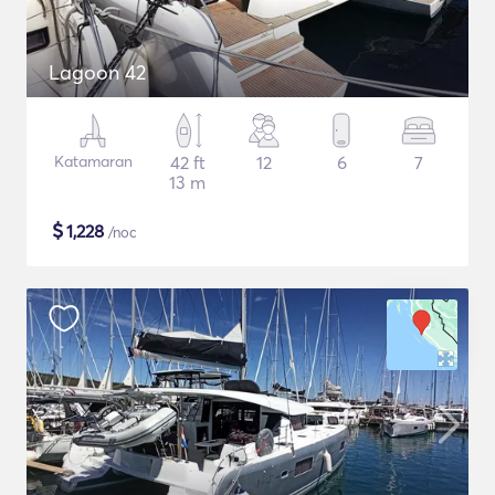
Lagoon 42
Katamaran
42 ft
12
6
7
13 m
$
1,228
/noc