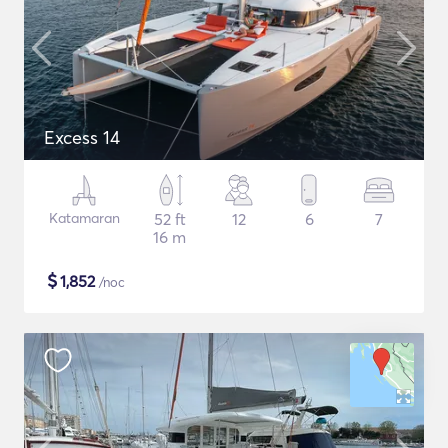
Excess 14
Katamaran
52 ft
12
6
7
16 m
$
1,852
/noc