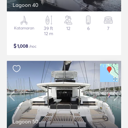
Lagoon 40
Katamaran
39 ft
12
6
7
12 m
$
1,008
/noc
Lagoon 50