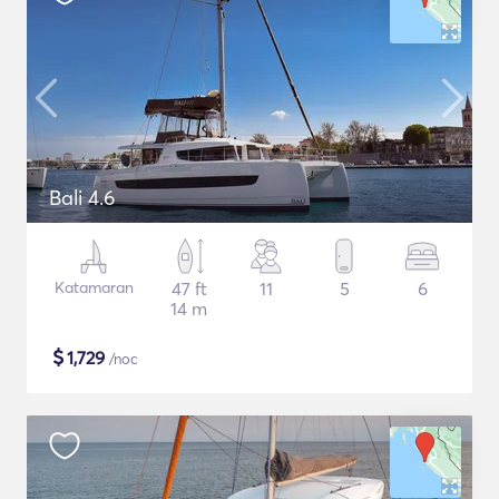
Bali 4.6
Katamaran
47 ft
11
5
6
14 m
$
1,729
/noc