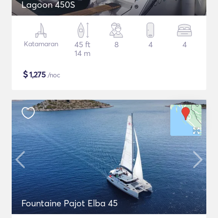
Lagoon 450S
Katamaran
45 ft
8
4
4
14 m
$
1,275
/noc
Fountaine Pajot Elba 45