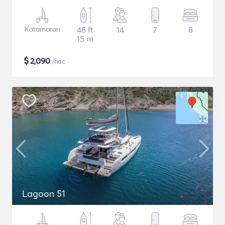
Katamaran
48 ft
14
7
8
15 m
$
2,090
/noc
Lagoon 51