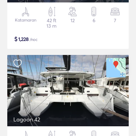
Katamaran
42 ft
12
6
7
13 m
$
1,228
/noc
Lagoon 42