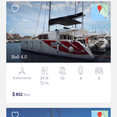
Bali 4.0
Katamaran
39 ft
10
4
6
12 m
$
852
/noc