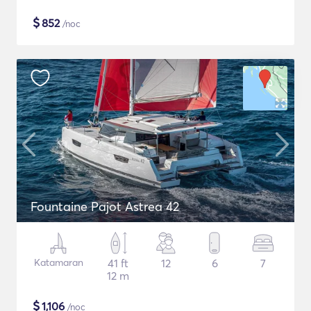
$
852
/noc
Fountaine Pajot Astrea 42
Katamaran
41 ft
12
6
7
12 m
$
1,106
/noc