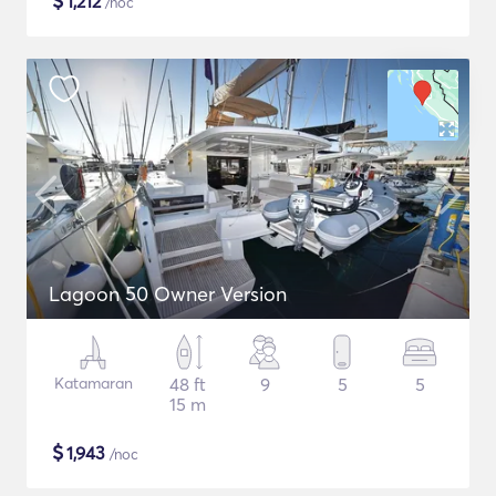
$
1,212
/noc
Lagoon 50 Owner Version
Katamaran
48 ft
9
5
5
15 m
$
1,943
/noc