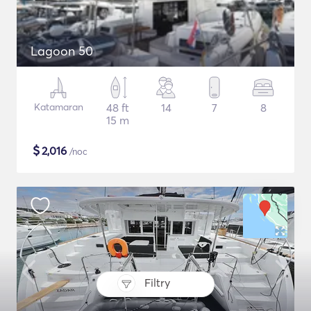
Lagoon 50
Katamaran
48 ft
14
7
8
15 m
$
2,016
/noc
Filtry