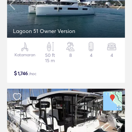
Lagoon 51 Owner Version
Katamaran
50 ft
8
4
4
15 m
$
1,746
/noc