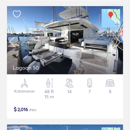
Lagoon 50
Katamaran
48 ft
14
7
8
15 m
$
2,016
/noc