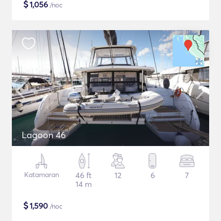
$
1,056
/noc
Lagoon 46
Katamaran
46 ft
12
6
7
14 m
$
1,590
/noc