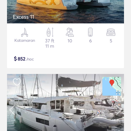
Excess 11
Katamaran
37 ft
10
6
5
11 m
$
852
/noc