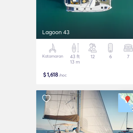
Lagoon 43
Katamaran
43 ft
12
6
7
13 m
$
1,618
/noc