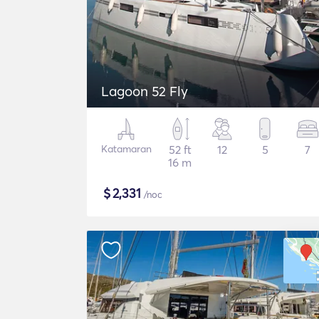
Lagoon 52 Fly
Katamaran
52 ft
12
5
7
16 m
$
2,331
/noc