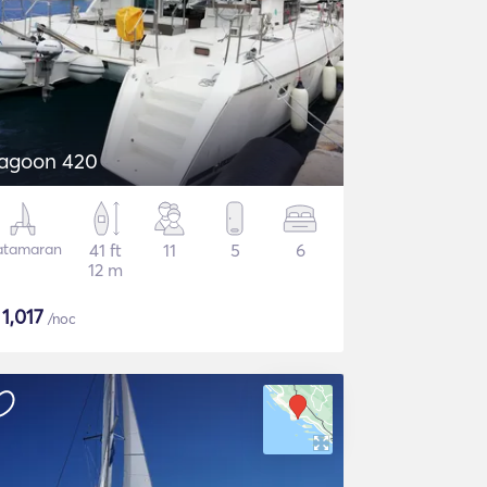
agoon 420
atamaran
41 ft
11
5
6
12 m
$
1,017
/noc