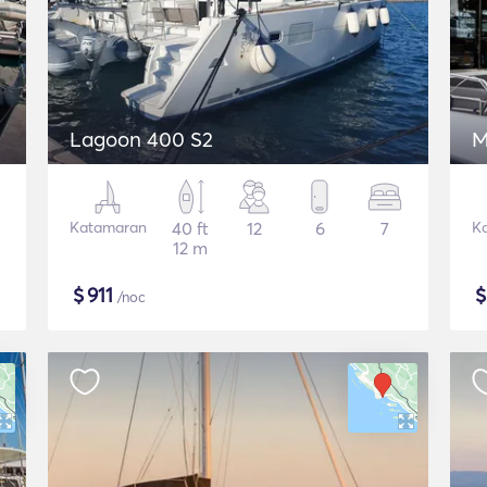
Lagoon 400 S2
M
Katamaran
40 ft
12
6
7
K
12 m
$
911
/noc