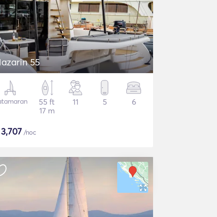
azarin 55
atamaran
55 ft
11
5
6
17 m
$
3,707
/noc