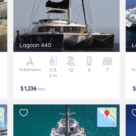
Lagoon 440
L
Katamaran
5 ft
12
6
7
K
2 m
$
1,236
/noc