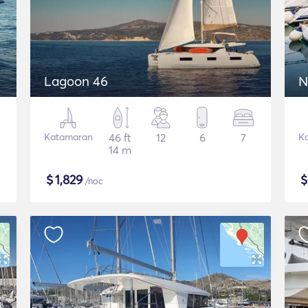
Lagoon 46
N
Katamaran
46 ft
12
6
7
K
14 m
$
1,829
/noc