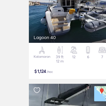
Lagoon 40
Katamaran
39 ft
12
6
7
12 m
$
1,124
/noc