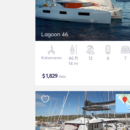
Lagoon 46
Katamaran
46 ft
12
6
7
14 m
$
1,829
/noc