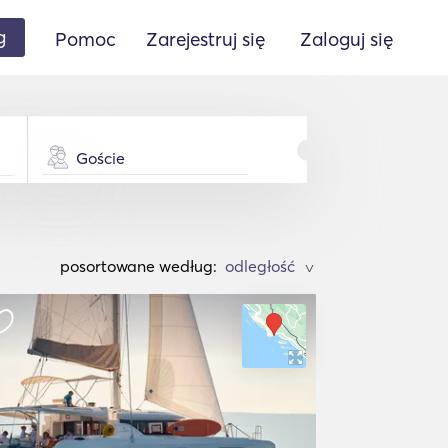
g
Pomoc
Zarejestruj się
Zaloguj się
Goście
posortowane według:
>