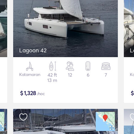
Lagoon 42
L
Katamaran
42 ft
12
6
7
K
13 m
$
1,328
/noc