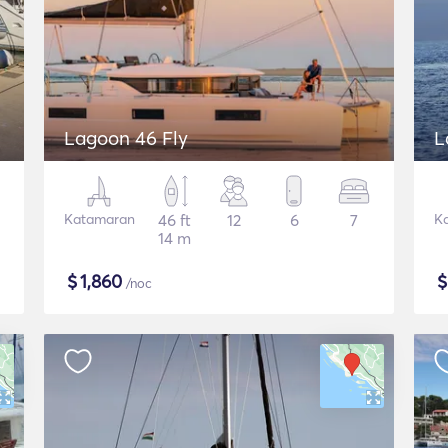
Lagoon 46 Fly
L
Katamaran
46 ft
12
6
7
K
14 m
$
1,860
/noc