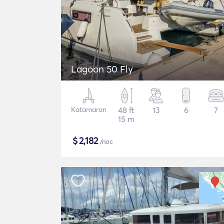
Lagoon 50 Fly
Katamaran
48 ft
13
6
7
15 m
$
2,182
/noc