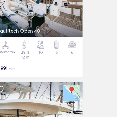
autitech Open 40
atamaran
39 ft
10
6
6
12 m
$
991
/noc