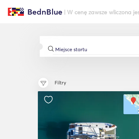
BednBlue
| W cenę zawsze wliczona je
Filtry