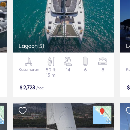
Lagoon 51
L
Katamaran
50 ft
14
6
8
K
15 m
$
2,723
/noc