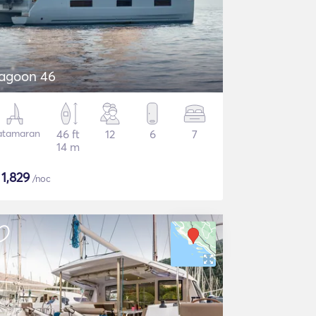
agoon 46
atamaran
46 ft
12
6
7
14 m
$
1,829
/noc