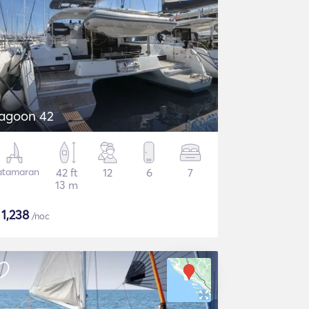
agoon 42
atamaran
42 ft
12
6
7
13 m
$
1,238
/noc