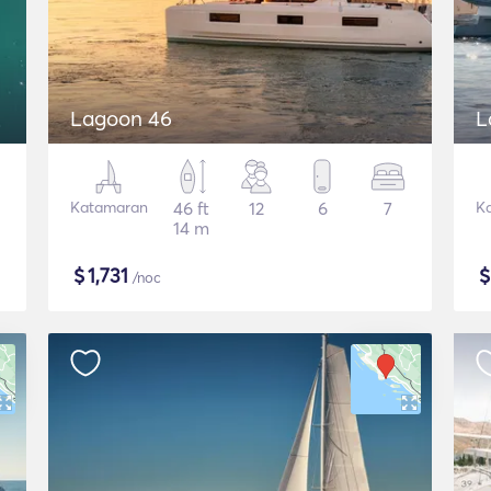
Lagoon 46
L
Katamaran
46 ft
12
6
7
K
14 m
$
1,731
/noc