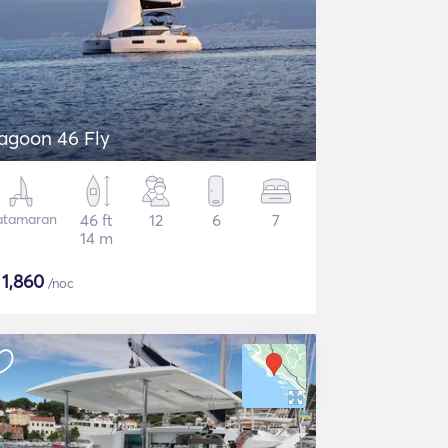
agoon 46 Fly
atamaran
46 ft
12
6
7
14 m
$
1,860
/noc