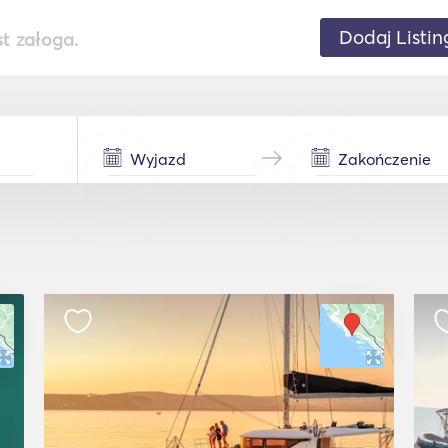
Dodaj Listin
st załoga.