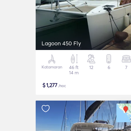
Lagoon 450 Fly
Katamaran
46 ft
12
6
7
14 m
$
1,277
/noc