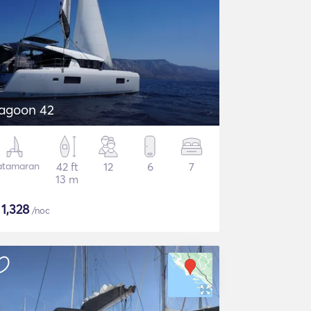
agoon 42
atamaran
42 ft
12
6
7
13 m
$
1,328
/noc