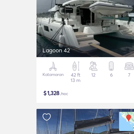
Lagoon 42
Katamaran
42 ft
12
6
7
13 m
$
1,328
/noc