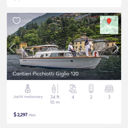
Cantieri Picchiotti Giglio 120
Jacht motorowy
34 ft
4
2
3
10 m
$
2,297
/noc