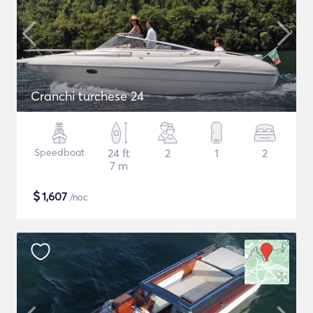
Cranchi turchese 24
Speedboat
24 ft
2
1
2
7 m
$
1,607
/noc