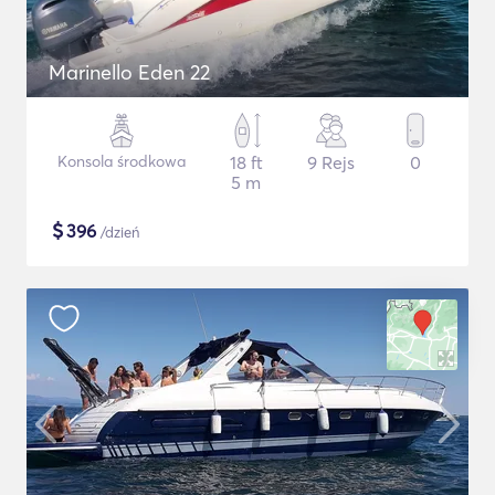
Marinello Eden 22
Konsola środkowa
18 ft
9 Rejs
0
5 m
$
396
/dzień