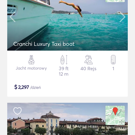
Cranchi Luxury Taxi boat
Jacht motorowy
39 ft
40 Rejs
1
12 m
$
2,297
/dzień