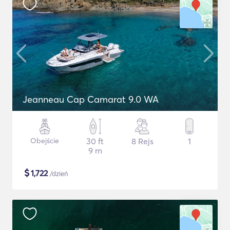
Jeanneau Cap Camarat 9.0 WA
Obejście
30 ft
8 Rejs
1
9 m
$
1,722
/dzień