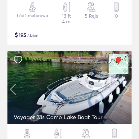
Łódź motorowa
13 ft
5 Rejs
0
4 m
$
195
/dzień
Voyager 23s Como Lake Boat Tour