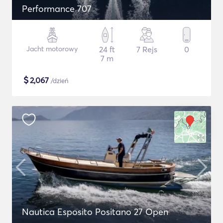
Performance 707
Jacht motorowy
24 ft
7 Rejs
0
7 m
$
2,067
/dzień
Nautica Esposito Positano 27 Open