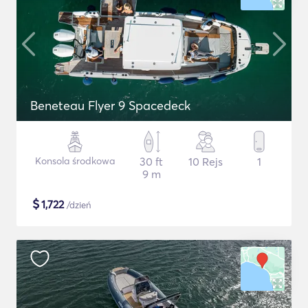
Beneteau Flyer 9 Spacedeck
Konsola środkowa
30 ft
10 Rejs
1
9 m
$
1,722
/dzień