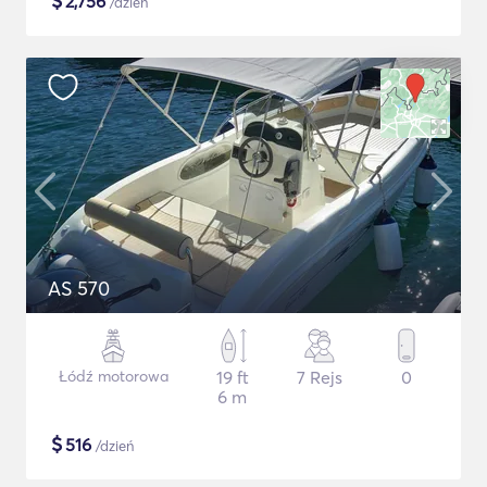
$
2,756
/dzień
AS 570
Łódź motorowa
19 ft
7 Rejs
0
6 m
$
516
/dzień