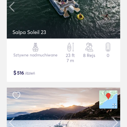
Salpa Soleil 23
Sztywne nadmuchiwane
23 ft
8 Rejs
0
7 m
$
516
/dzień