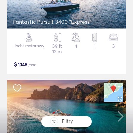
Fantastic Pursuit 3400 "Express"
Jacht motorowy
39 ft
4
1
3
12 m
$
1,148
/noc
Filtry