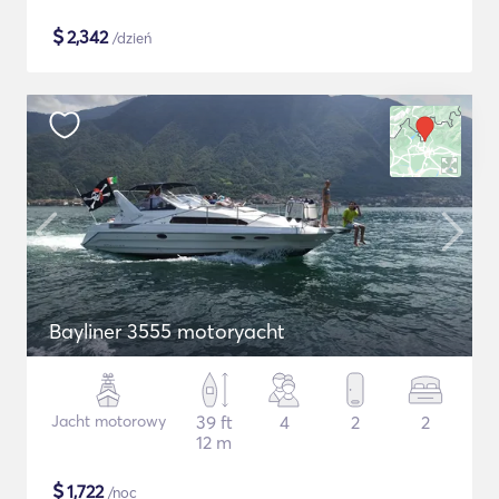
$
2,342
/dzień
Bayliner 3555 motoryacht
Jacht motorowy
39 ft
4
2
2
12 m
$
1,722
/noc