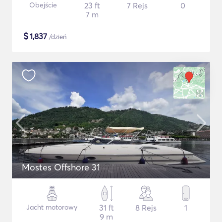
Obejście
23 ft
7 Rejs
0
7 m
$
1,837
/dzień
Mostes Offshore 31
Jacht motorowy
31 ft
8 Rejs
1
9 m