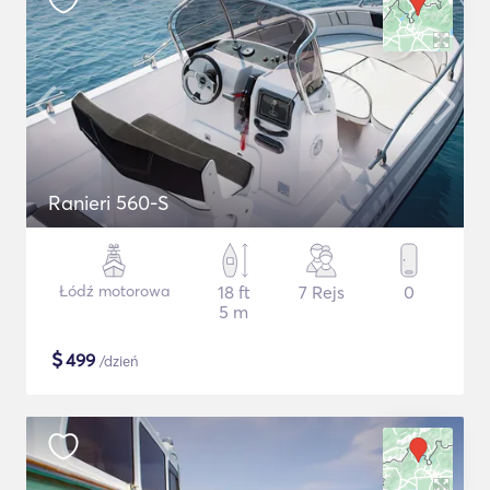
Ranieri 560-S
Łódź motorowa
18 ft
7 Rejs
0
5 m
$
499
/dzień