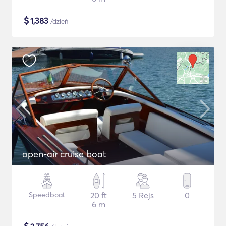
$
1,383
/dzień
open-air cruise boat
Speedboat
20 ft
5 Rejs
0
6 m