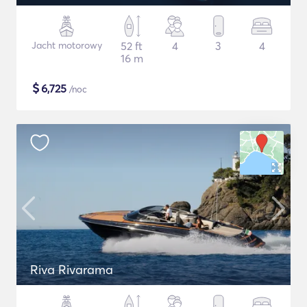
Jacht motorowy
52 ft
4
3
4
16 m
$
6,725
/noc
Riva Rivarama