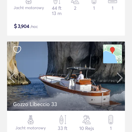
Jacht motorowy
44 ft
2
1
1
13 m
$
3,904
/noc
Gozzo Libeccio 33
Jacht motorowy
33 ft
10 Rejs
1