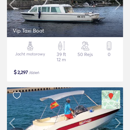
Vip Taxi Boat
Jacht motorowy
39 ft
50 Rejs
0
12 m
$
2,297
/dzień