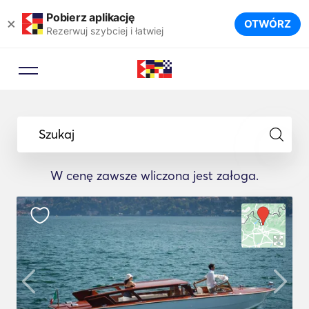
Pobierz aplikację
×
OTWÓRZ
Rezerwuj szybciej i łatwiej
Szukaj
W cenę zawsze wliczona jest załoga.