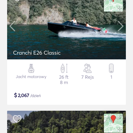
Cranchi E26 Classic
Jacht motorowy
26 ft
7 Rejs
1
8 m
$
2,067
/dzień