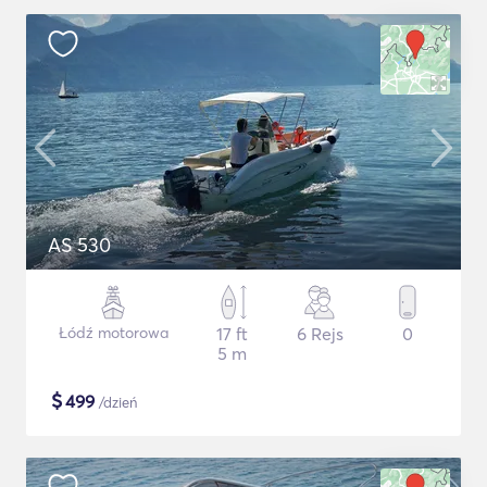
AS 530
Łódź motorowa
17 ft
6 Rejs
0
5 m
$
499
/dzień