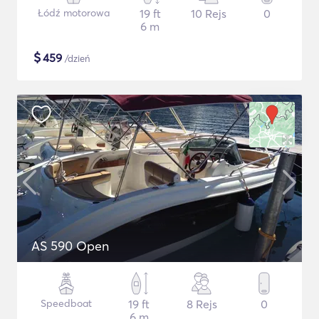
Łódź motorowa
19 ft
10 Rejs
0
6 m
$
459
/dzień
AS 590 Open
Speedboat
19 ft
8 Rejs
0
6 m