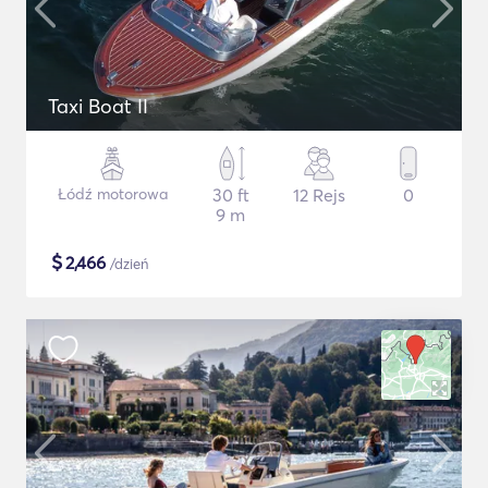
Taxi Boat II
Łódź motorowa
30 ft
12 Rejs
0
9 m
$
2,466
/dzień