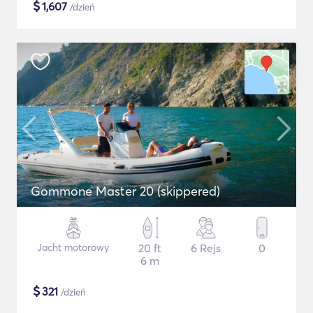
$
1,607
/dzień
Gommone Master 20 (skippered)
Jacht motorowy
20 ft
6 Rejs
0
6 m
$
321
/dzień