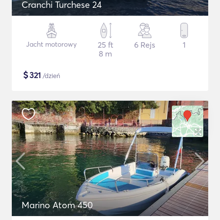
Cranchi Turchese 24
Jacht motorowy
25 ft
6 Rejs
1
8 m
$
321
/dzień
Marino Atom 450