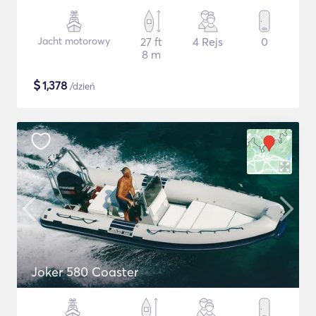
Jacht motorowy
27 ft
4 Rejs
0
8 m
$
1,378
/dzień
Joker 580 Coaster