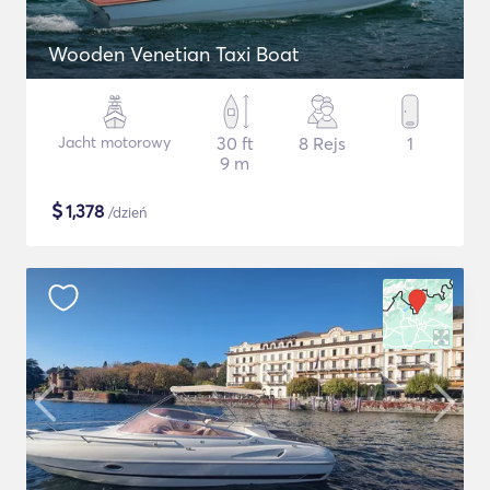
Wooden Venetian Taxi Boat
Jacht motorowy
30 ft
8 Rejs
1
9 m
$
1,378
/dzień