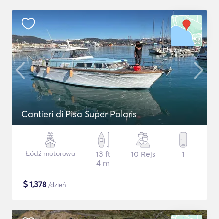
Cantieri di Pisa Super Polaris
Łódź motorowa
13 ft
10 Rejs
1
4 m
$
1,378
/dzień