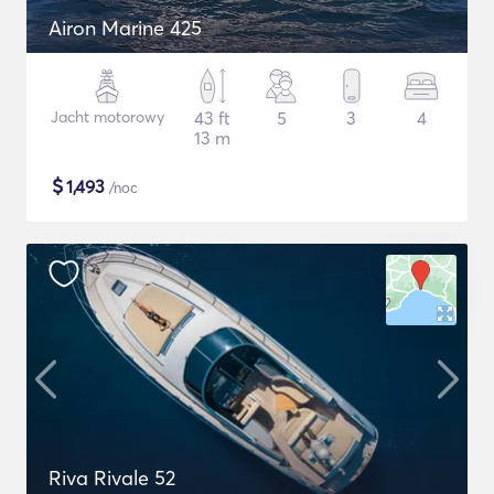
Airon Marine 425
Jacht motorowy
43 ft
5
3
4
13 m
$
1,493
/noc
Riva Rivale 52