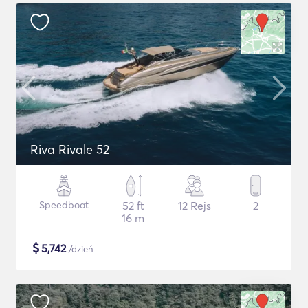
Riva Rivale 52
Speedboat
52 ft
12 Rejs
2
16 m
$
5,742
/dzień