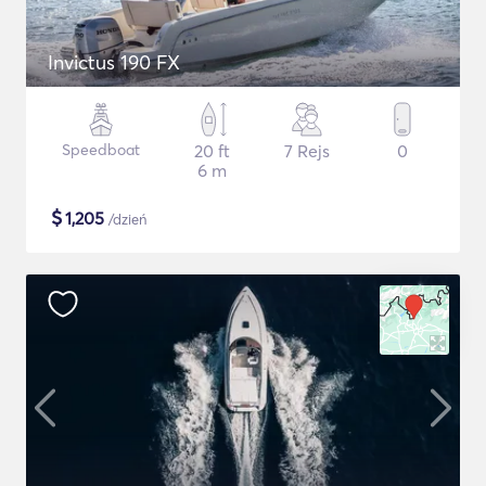
Invictus 190 FX
Speedboat
20 ft
7 Rejs
0
6 m
$
1,205
/dzień