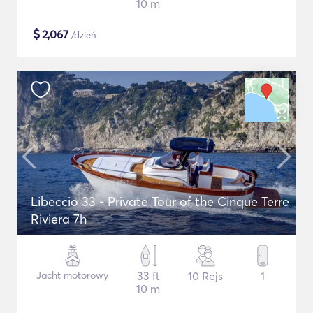
10 m
$
2,067
/dzień
Libeccio 33 - Private Tour of the Cinque Terre
Riviera 7h
Jacht motorowy
33 ft
10 Rejs
1
10 m