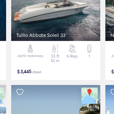
Tullio Abbate Soleil 33
N
Jacht motorowy
33 ft
6 Rejs
1
J
10 m
$
3,445
/dzień