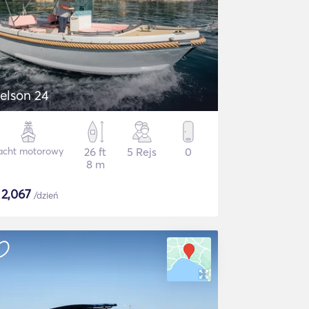
elson 24
acht motorowy
26 ft
5 Rejs
0
8 m
$
2,067
/dzień