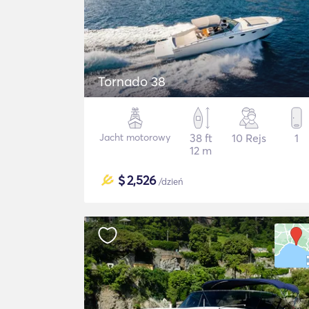
Tornado 38
Jacht motorowy
38 ft
10 Rejs
1
12 m
$
2,526
/dzień