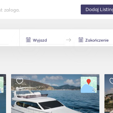
Dodaj Listin
st załoga.