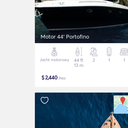
Motor 44' Portofino
Jacht motorowy
44 ft
2
1
1
13 m
$
2,440
/noc