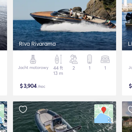
Riva Rivarama
L
Jacht motorowy
44 ft
2
1
1
J
13 m
$
3,904
/noc