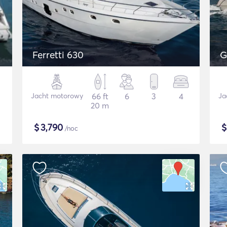
Ferretti 630
G
Jacht motorowy
66 ft
6
3
4
Ja
20 m
$
3,790
/noc