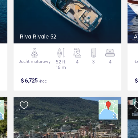
Riva Rivale 52
A
Jacht motorowy
52 ft
4
3
4
Ł
16 m
$
6,725
/noc