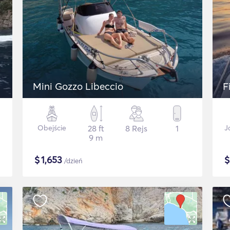
Mini Gozzo Libeccio
F
Obejście
28 ft
8 Rejs
1
J
9 m
$
1,653
/dzień