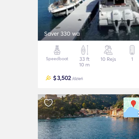
Saver 330 wa
Speedboat
33 ft
10 Rejs
1
10 m
$
3,502
/dzień