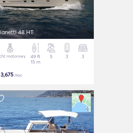
ianetti 48 HT
cht motorowy
49 ft
5
3
3
15 m
$
3,675
/noc