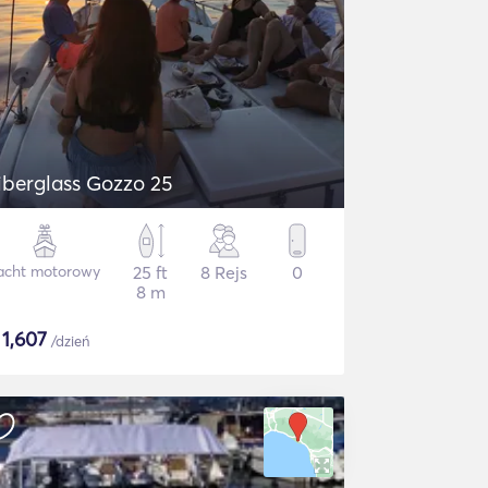
iberglass Gozzo 25
acht motorowy
25 ft
8 Rejs
0
8 m
$
1,607
/dzień