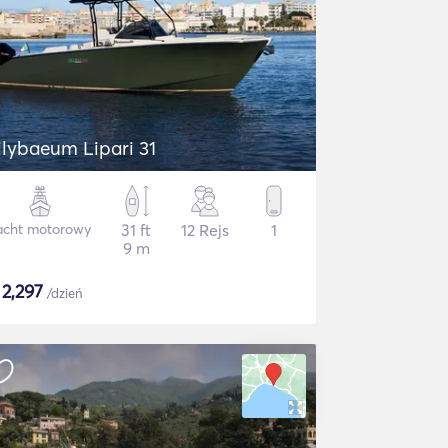
ilybaeum Lipari 31
acht motorowy
31 ft
12 Rejs
1
9 m
$
2,297
/dzień