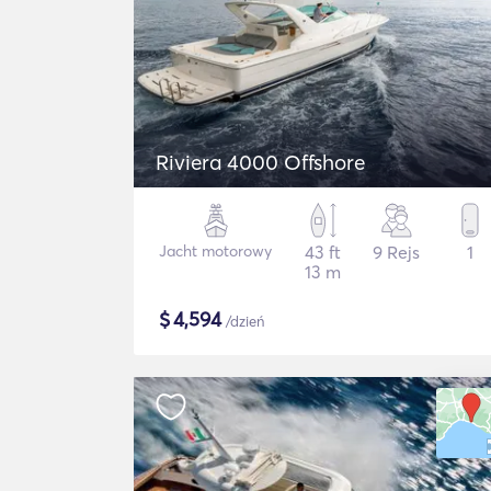
Riviera 4000 Offshore
Jacht motorowy
43 ft
9 Rejs
1
13 m
$
4,594
/dzień