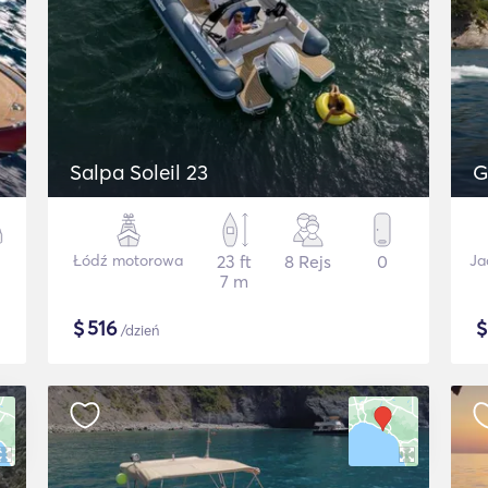
Salpa Soleil 23
G
Łódź motorowa
23 ft
8 Rejs
0
Ja
7 m
$
516
/dzień