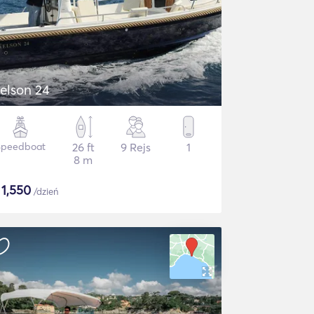
elson 24
Speedboat
26 ft
9 Rejs
1
8 m
$
1,550
/dzień