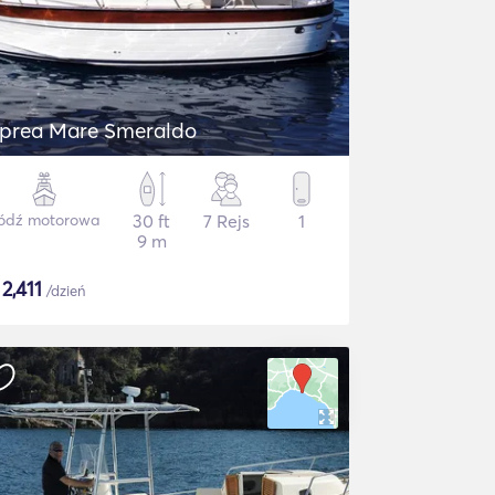
prea Mare Smeraldo
ódź motorowa
30 ft
7 Rejs
1
9 m
$
2,411
/dzień