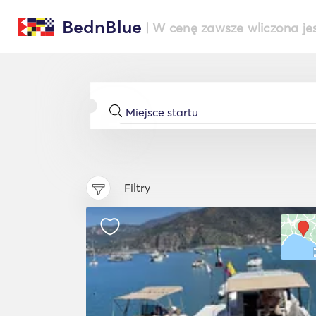
BednBlue
| W cenę zawsze wliczona je
Filtry