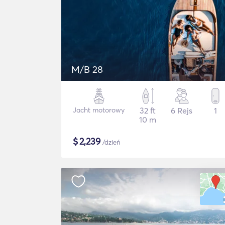
M/B 28
Jacht motorowy
32 ft
6 Rejs
1
10 m
$
2,239
/dzień