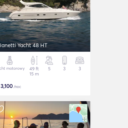
ianetti Yacht 48 HT
cht motorowy
49 ft
5
3
3
15 m
$
3,100
/noc