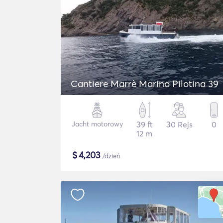
Cantiere Marrè Marino Pilotina 39
Jacht motorowy
39 ft
30 Rejs
0
12 m
$
4,203
/dzień