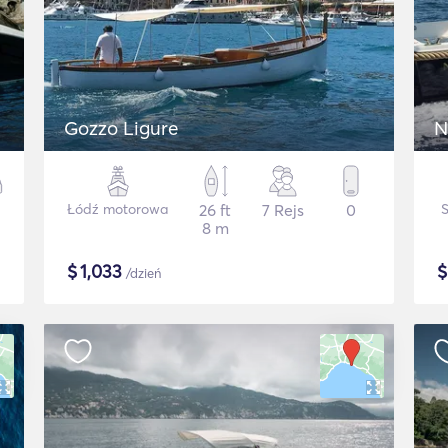
Gozzo Ligure
N
Łódź motorowa
26 ft
7 Rejs
0
8 m
$
1,033
/dzień