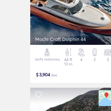
Mochi Craft Dolphin 44
Jacht motorowy
44 ft
4
2
3
13 m
$
3,904
/noc