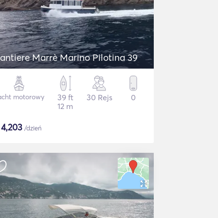
antiere Marrè Marino Pilotina 39
acht motorowy
39 ft
30 Rejs
0
12 m
$
4,203
/dzień