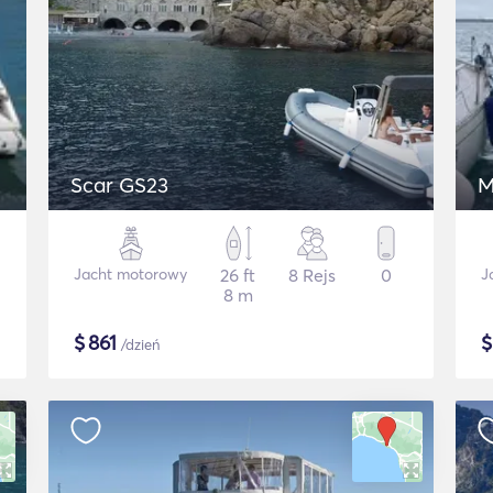
Scar GS23
M
Jacht motorowy
26 ft
8 Rejs
0
J
8 m
$
861
/dzień