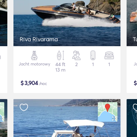
Riva Rivarama
T
Jacht motorowy
44 ft
2
1
1
J
13 m
$
3,904
/noc