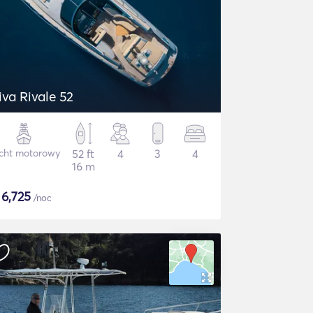
iva Rivale 52
cht motorowy
52 ft
4
3
4
16 m
$
6,725
/noc