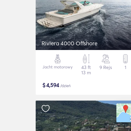
Riviera 4000 Offshore
Jacht motorowy
43 ft
9 Rejs
1
13 m
$
4,594
/dzień