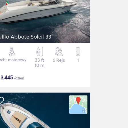
ullio Abbate Soleil 33
acht motorowy
33 ft
6 Rejs
1
10 m
$
3,445
/dzień