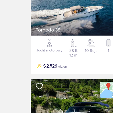
Tornado 38
Jacht motorowy
38 ft
10 Rejs
1
12 m
$
2,526
/dzień