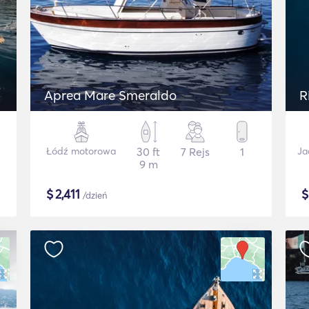
Aprea Mare Smeraldo
R
Łódź motorowa
30 ft
7 Rejs
1
Ja
9 m
$
2,411
/dzień