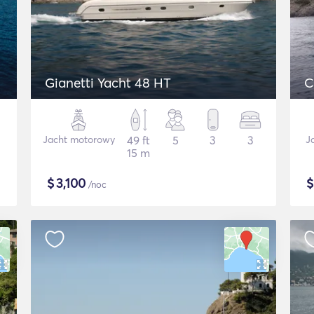
Gianetti Yacht 48 HT
C
Jacht motorowy
49 ft
5
3
3
J
15 m
$
3,100
/noc