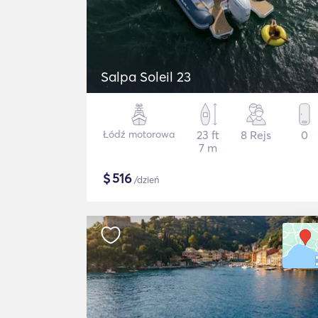
Salpa Soleil 23
Łódź motorowa
23 ft
8 Rejs
0
7 m
$
516
/dzień