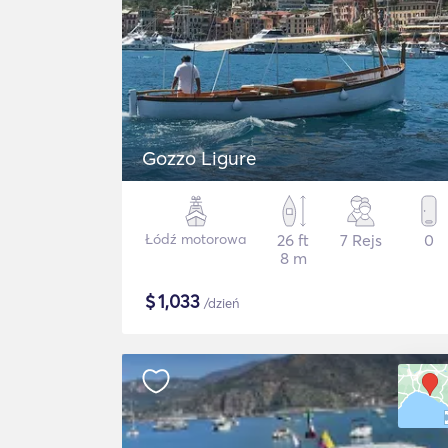
Gozzo Ligure
Łódź motorowa
26 ft
7 Rejs
0
8 m
$
1,033
/dzień