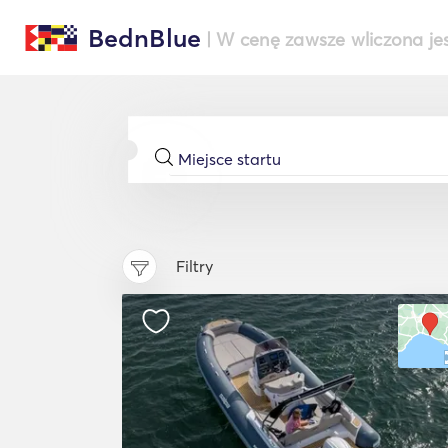
BednBlue
| W cenę zawsze wliczona je
Filtry