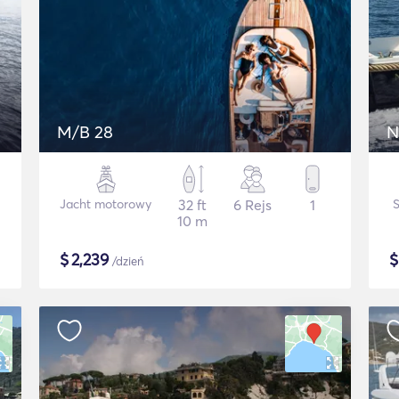
M/B 28
N
Jacht motorowy
32 ft
6 Rejs
1
10 m
$
2,239
/dzień