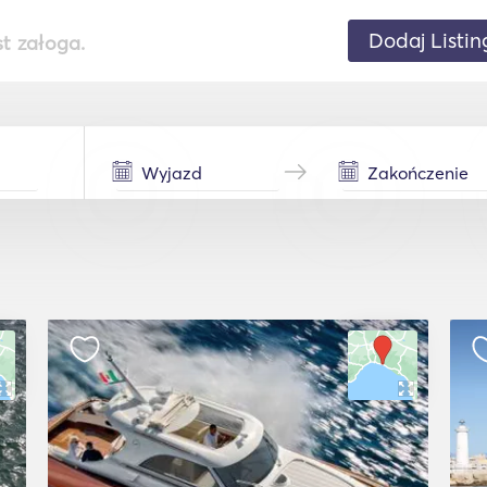
Dodaj Listin
st załoga.