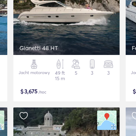
Gianetti 48 HT
F
Jacht motorowy
49 ft
5
3
3
Ja
15 m
$
3,675
/noc