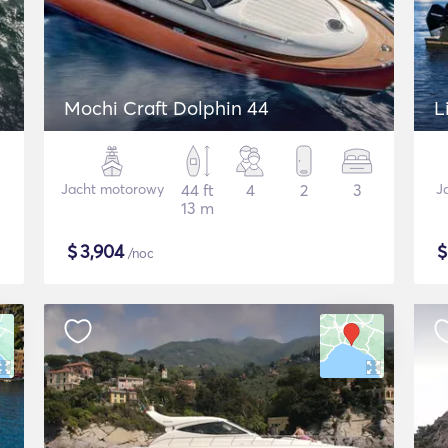
Mochi Craft Dolphin 44
L
Jacht motorowy
44 ft
4
2
3
J
13 m
$
3,904
/noc