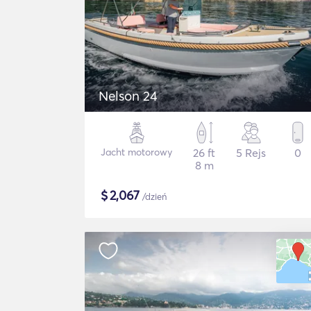
Nelson 24
Jacht motorowy
26 ft
5 Rejs
0
8 m
$
2,067
/dzień