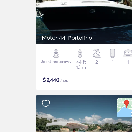
Motor 44' Portofino
Jacht motorowy
44 ft
2
1
1
13 m
$
2,440
/noc