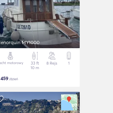
enorquin MY1000
acht motorowy
33 ft
8 Rejs
1
10 m
$
459
/dzień