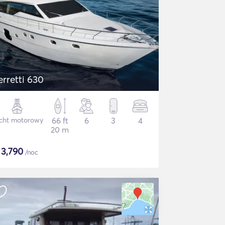
erretti 630
cht motorowy
66 ft
6
3
4
20 m
$
3,790
/noc