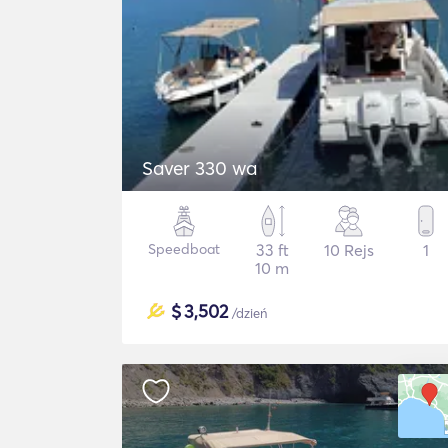
Saver 330 wa
Speedboat
33 ft
10 Rejs
1
10 m
$
3,502
/dzień