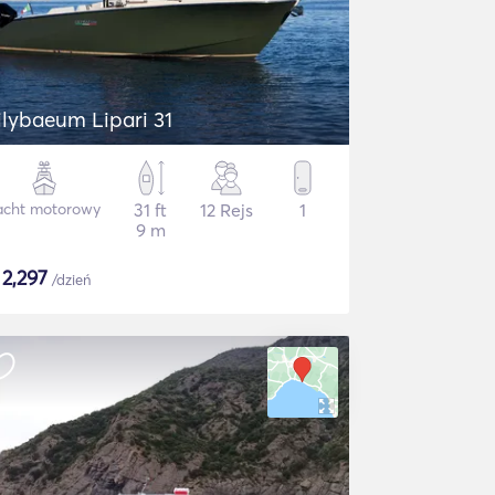
ilybaeum Lipari 31
acht motorowy
31 ft
12 Rejs
1
9 m
$
2,297
/dzień