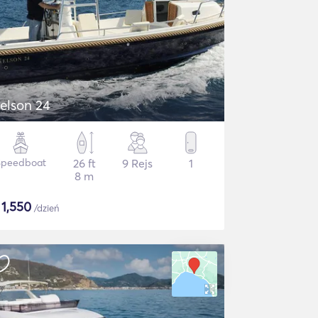
elson 24
Speedboat
26 ft
9 Rejs
1
8 m
$
1,550
/dzień