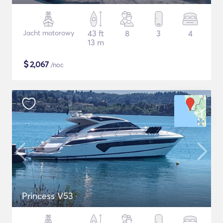
Jacht motorowy
43 ft
8
3
4
13 m
$
2,067
/noc
Princess V53