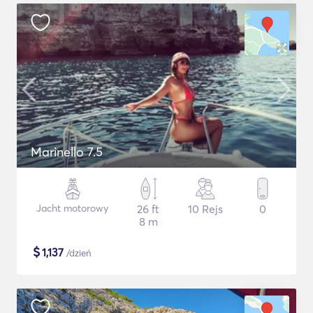
Marinello 7.5
Jacht motorowy
26 ft
10 Rejs
0
8 m
$
1,137
/dzień