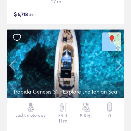
27 m
$
6,718
/noc
Tropida Genesis 31 - Explore the Ionian Sea
Jacht motorowy
35 ft
8 Rejs
0
11 m