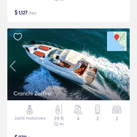
$
1,127
/noc
Cranchi Zaffiro
Jacht motorowy
39 ft
4
2
2
12 m