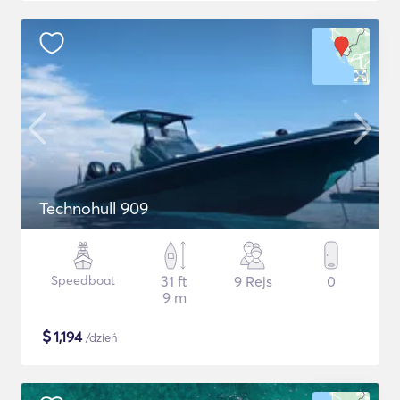
Technohull 909
Speedboat
31 ft
9 Rejs
0
9 m
$
1,194
/dzień