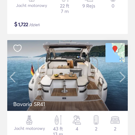
Jacht motorowy
22 ft
9 Rejs
0
7 m
$
1,722
/dzień
Bavaria SR41
Jacht motorowy
43 ft
4
2
2
13 m