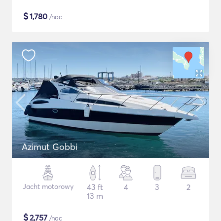
$
1,780
/noc
Azimut Gobbi
Jacht motorowy
43 ft
4
3
2
13 m
$
2,757
/noc