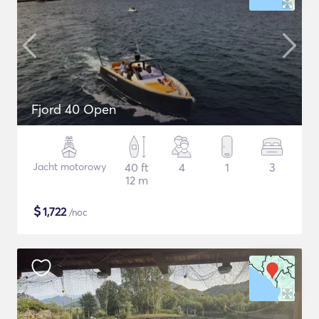
Fjord 40 Open
Jacht motorowy
40 ft
4
1
3
12 m
$
1,722
/noc