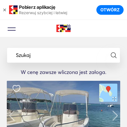
Pobierz aplikację
×
OTWÓRZ
Rezerwuj szybciej i łatwiej
Szukaj
W cenę zawsze wliczona jest załoga.