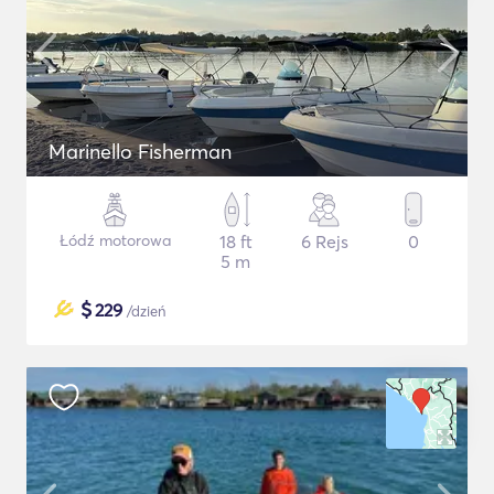
Marinello Fisherman
Łódź motorowa
18 ft
6 Rejs
0
5 m
$
229
/dzień