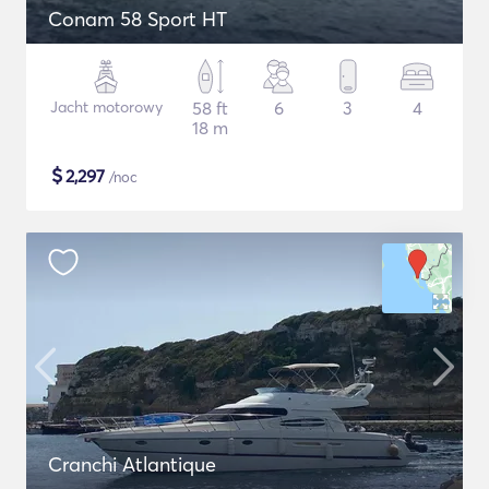
Conam 58 Sport HT
Jacht motorowy
58 ft
6
3
4
18 m
$
2,297
/noc
Cranchi Atlantique