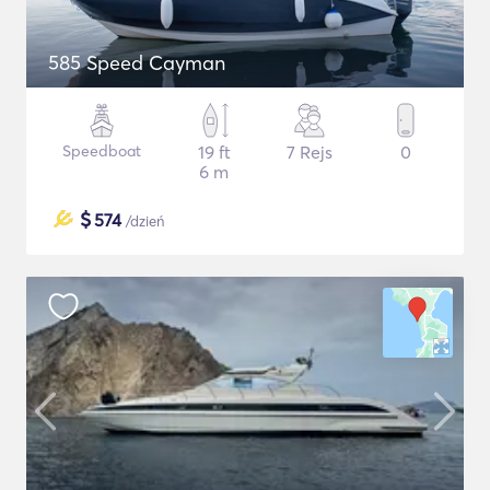
585 Speed Cayman
Speedboat
19 ft
7 Rejs
0
6 m
$
574
/dzień