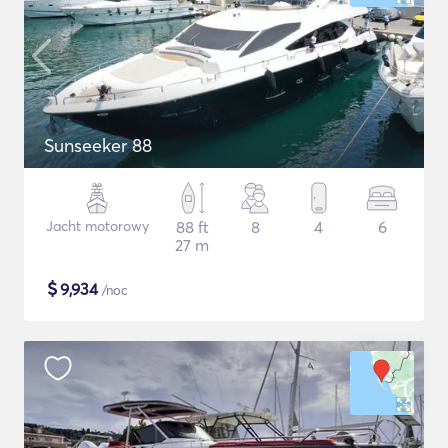
Sunseeker 88
Jacht motorowy
88 ft
8
4
6
27 m
$
9,934
/noc