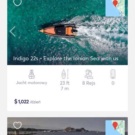
Indigo 22s - Explore the Ionian Sea with us
Jacht motorowy
23 ft
8 Rejs
0
7 m
$
1,022
/dzień