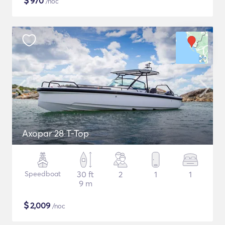
$
970
/noc
Axopar 28 T-Top
Speedboat
30 ft
2
1
1
9 m
$
2,009
/noc