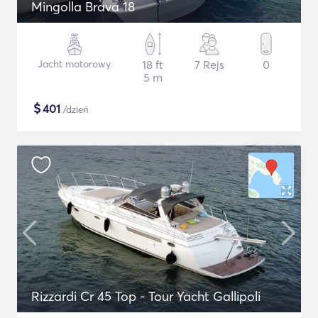
Mingolla Brava 18
Jacht motorowy
18 ft
7 Rejs
0
5 m
$
401
/dzień
Rizzardi Cr 45 Top - Tour Yacht Gallipoli