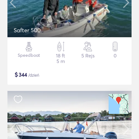
Safter 500
Speedboat
18 ft
5 Rejs
0
5 m
$
344
/dzień