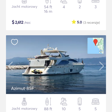
Jacht motorowy
54 ft
4
2
3
16 m
$
2,612
5.0
/noc
(3
recenzje
)
Azimut 85F
Jacht motorowy
88 ft
10
5
5