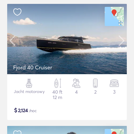
Fjord 40 Cruiser
Jacht motorowy
40 ft
4
2
3
12 m
$
2,124
/noc