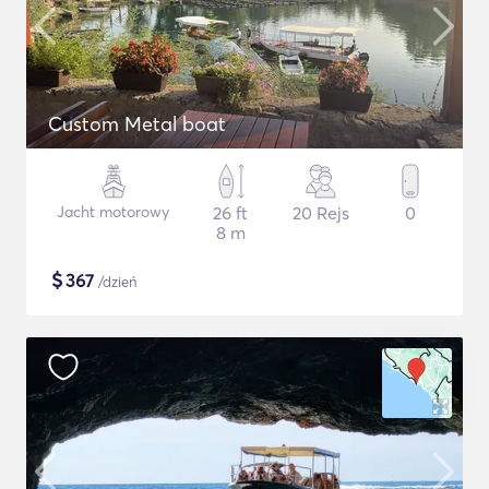
Custom Metal boat
Jacht motorowy
26 ft
20 Rejs
0
8 m
$
367
/dzień