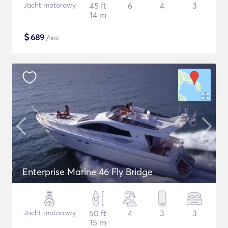
Jacht motorowy
45 ft
6
4
3
14 m
$
689
/noc
Enterprise Marine 46 Fly Bridge
Jacht motorowy
50 ft
4
3
3
15 m