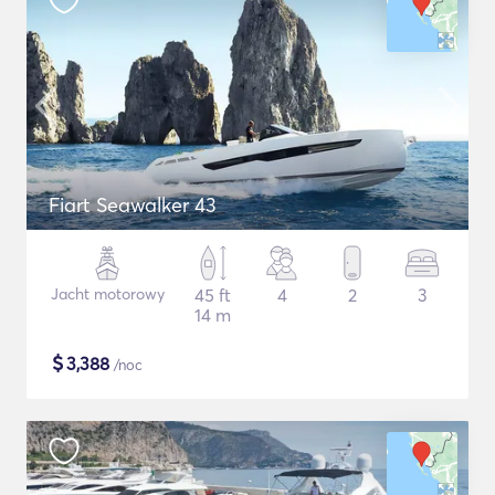
Fiart Seawalker 43
Jacht motorowy
45 ft
4
2
3
14 m
$
3,388
/noc