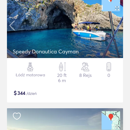
Speedy Donautica Cayman
Łódź motorowa
20 ft
8 Rejs
0
6 m
$
344
/dzień