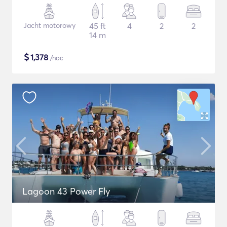
Jacht motorowy
45 ft
4
2
2
14 m
$
1,378
/noc
Lagoon 43 Power Fly