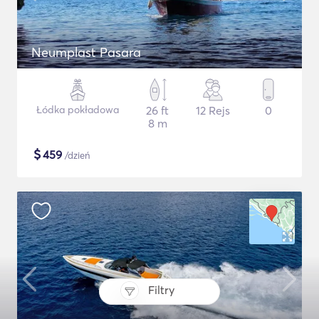
Neumplast Pasara
Łódka pokładowa
26 ft
12 Rejs
0
8 m
$
459
/dzień
Filtry