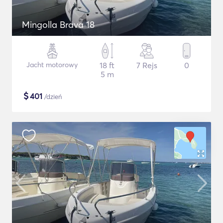
Mingolla Brava 18
Jacht motorowy
18 ft
7 Rejs
0
5 m
$
401
/dzień