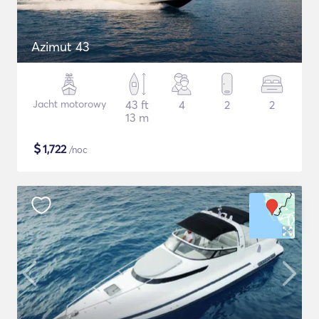
Azimut 43
Jacht motorowy
43 ft
4
2
2
13 m
$
1,722
/noc