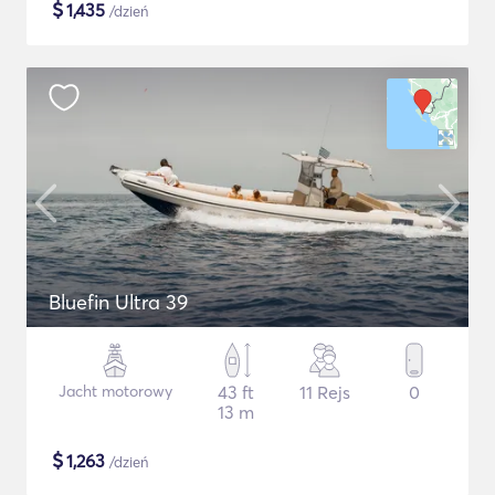
$
1,435
/dzień
Bluefin Ultra 39
Jacht motorowy
43 ft
11 Rejs
0
13 m
$
1,263
/dzień