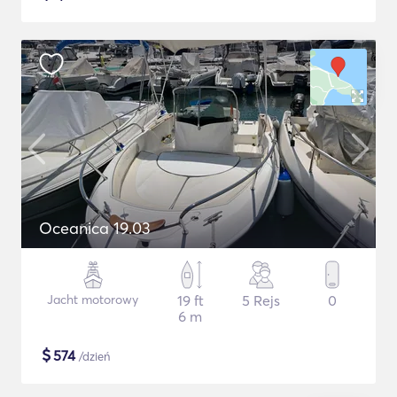
Oceanica 19.03
Jacht motorowy
19 ft
5 Rejs
0
6 m
$
574
/dzień