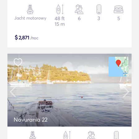
Jacht motorowy
48 ft
6
3
5
15 m
$
2,871
/noc
Novurania 22