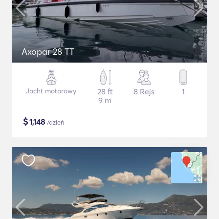
Axopar 28 TT
Jacht motorowy
28 ft
8 Rejs
1
9 m
$
1,148
/dzień