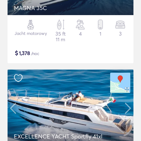
MAGNA 35C
Jacht motorowy
35 ft
4
1
3
11 m
$
1,378
/noc
EXCELLENCE YACHT Sportfly 41xl