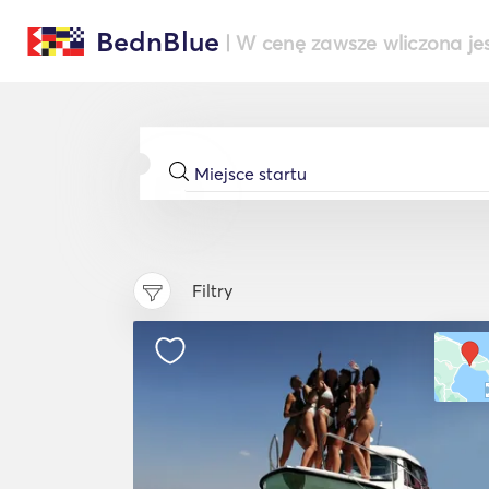
BednBlue
| W cenę zawsze wliczona je
Filtry