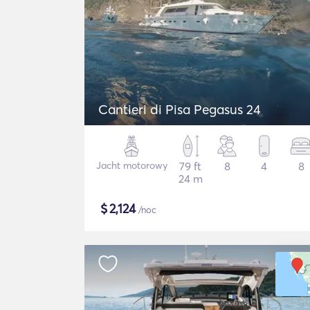
Cantieri di Pisa Pegasus 24
Jacht motorowy
79 ft
8
4
8
24 m
$
2,124
/noc