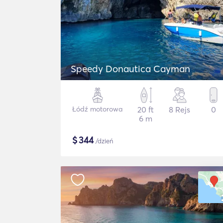
Speedy Donautica Cayman
Łódź motorowa
20 ft
8 Rejs
0
6 m
$
344
/dzień