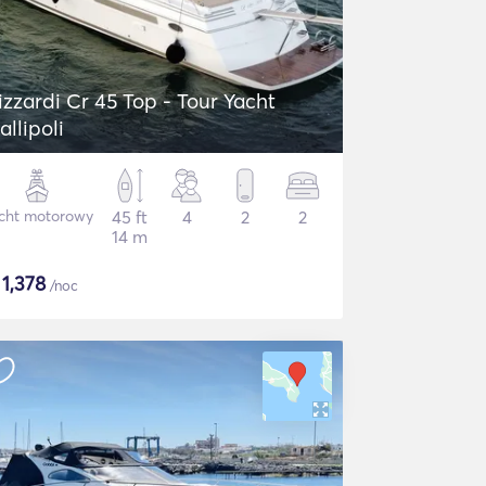
izzardi Cr 45 Top - Tour Yacht
allipoli
cht motorowy
45 ft
4
2
2
14 m
$
1,378
/noc