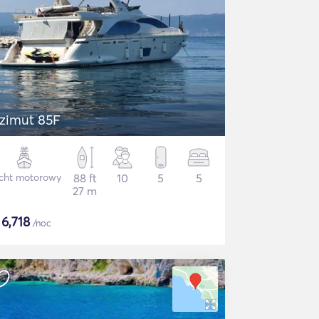
zimut 85F
cht motorowy
88 ft
10
5
5
27 m
$
6,718
/noc