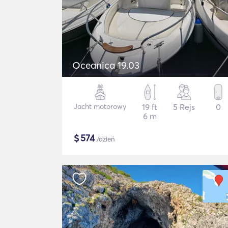
Oceanica 19.03
Jacht motorowy
19 ft
5 Rejs
0
6 m
$
574
/dzień