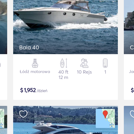
Baia 40
C
Łódź motorowa
40 ft
10 Rejs
1
Ja
12 m
$
1,952
/dzień