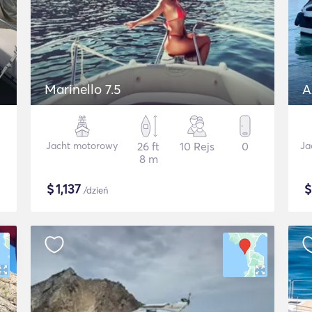
Marinello 7.5
A
Jacht motorowy
26 ft
10 Rejs
0
Ja
8 m
$
1,137
/dzień