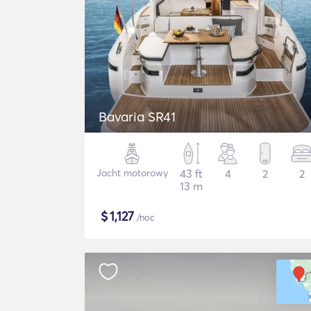
Bavaria SR41
Jacht motorowy
43 ft
4
2
2
13 m
$
1,127
/noc