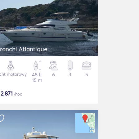
ranchi Atlantique
cht motorowy
48 ft
6
3
5
15 m
$
2,871
/noc