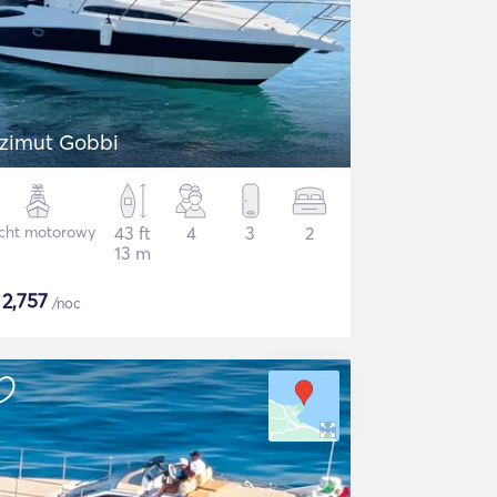
zimut Gobbi
cht motorowy
43 ft
4
3
2
13 m
$
2,757
/noc