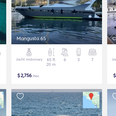
Mangusta 65
C
Jacht motorowy
65 ft
6
3
7
Ja
20 m
$
2,756
/noc