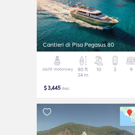
Cantieri di Pisa Pegasus 80
Jacht motorowy
80 ft
10
3
9
24 m
$
3,445
/noc