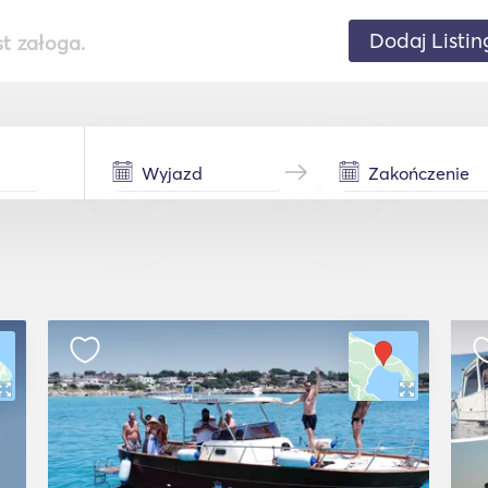
Dodaj Listin
st załoga.