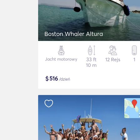
Boston Whaler Altura
Jacht motorowy
33 ft
12 Rejs
1
10 m
$
516
/dzień