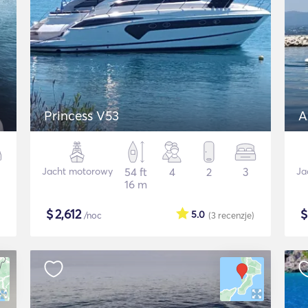
Princess V53
A
Jacht motorowy
54 ft
4
2
3
Ja
16 m
$
2,612
5.0
/noc
(3
recenzje
)