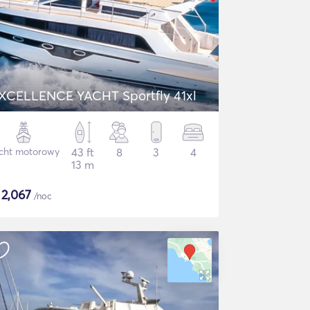
XCELLENCE YACHT Sportfly 41xl
cht motorowy
43 ft
8
3
4
13 m
$
2,067
/noc