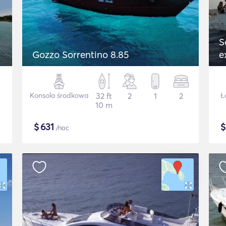
S
Gozzo Sorrentino 8.85
e
Konsola środkowa
32 ft
2
1
2
Ł
10 m
$
631
/noc