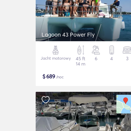
Lagoon 43 Power Fly
Jacht motorowy
45 ft
6
4
3
14 m
$
689
/noc