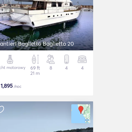
antieri Baglietto Baglietto 20
cht motorowy
69 ft
8
4
4
21 m
$
1,895
/noc