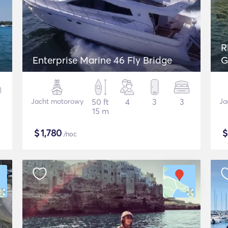
R
Enterprise Marine 46 Fly Bridge
G
Jacht motorowy
50 ft
4
3
3
Ja
15 m
$
1,780
/noc