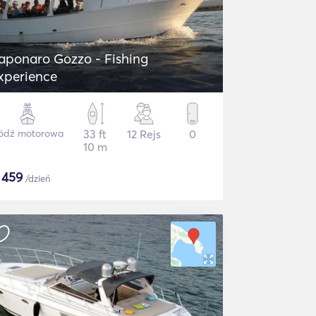
aponaro Gozzo - Fishing
xperience
ódź motorowa
33 ft
12 Rejs
0
10 m
$
459
/dzień