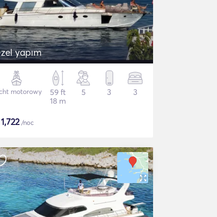
zel yapım
cht motorowy
59 ft
5
3
3
18 m
$
1,722
/noc