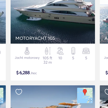
MOTORYACHT 105
Jacht motorowy
105 ft
10
5
5
Ja
32 m
$
6,288
/noc