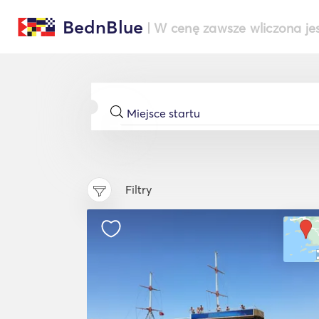
BednBlue
| W cenę zawsze wliczona je
Filtry