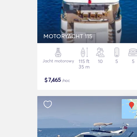
MOTORYACHT 115
Jacht motorowy
115 ft
10
5
5
35 m
$
7,465
/noc