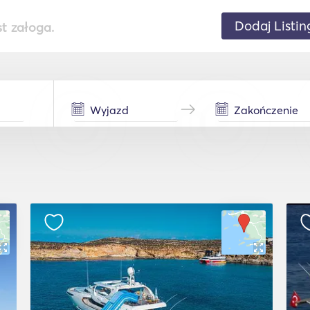
Dodaj Listin
st załoga.