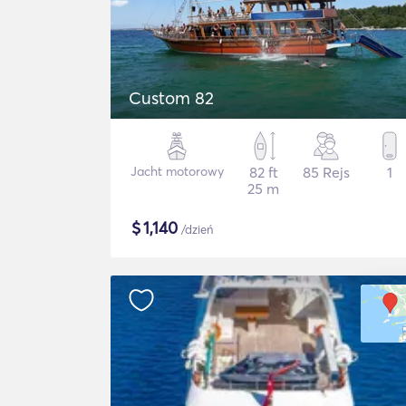
Custom 82
Jacht motorowy
82 ft
85 Rejs
1
25 m
$
1,140
/dzień