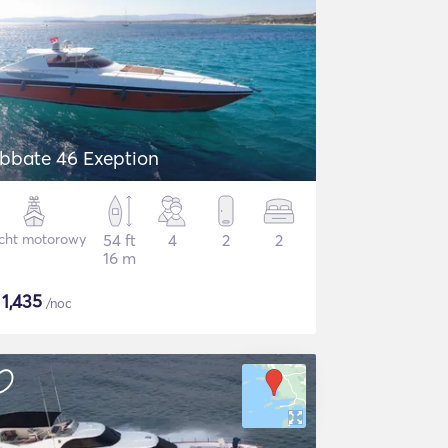
Abbate 46 Exeption
cht motorowy
54 ft
4
2
2
16 m
$
1,435
/noc