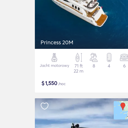
Princess 20M
Jacht motorowy
71 ft
8
4
6
22 m
$
1,550
/noc