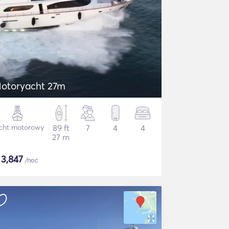
otoryacht 27m
cht motorowy
89 ft
7
4
4
27 m
$
3,847
/noc