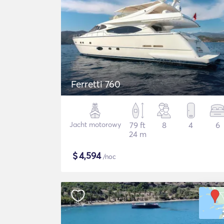
Ferretti 760
Jacht motorowy
79 ft
8
4
6
24 m
$
4,594
/noc