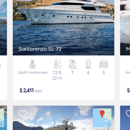
Sanlorenzo SL 72
M
Jacht motorowy
72 ft
7
4
5
Ja
22 m
$
2,411
/noc