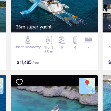
36m super yacht
Ö
Jacht motorowy
116 ft
9
4
7
Ja
35 m
$
11,485
/noc