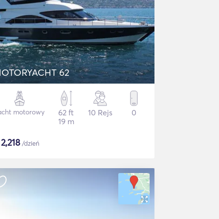
OTORYACHT 62
acht motorowy
62 ft
10 Rejs
0
19 m
$
2,218
/dzień