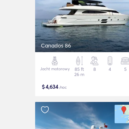
Canados 86
Jacht motorowy
85 ft
8
4
5
26 m
$
4,634
/noc