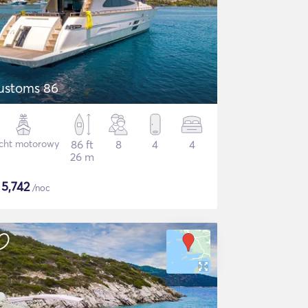
customs 86
cht motorowy
86 ft
8
4
4
26 m
$
5,742
/noc