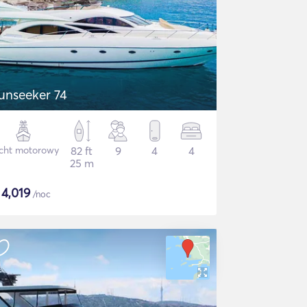
unseeker 74
cht motorowy
82 ft
9
4
4
25 m
$
4,019
/noc