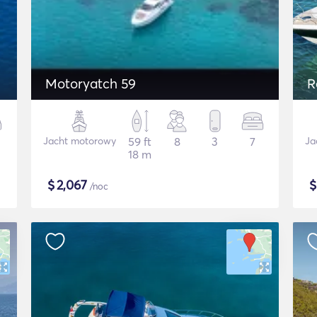
Motoryatch 59
R
Jacht motorowy
59 ft
8
3
7
Ja
18 m
$
2,067
/noc