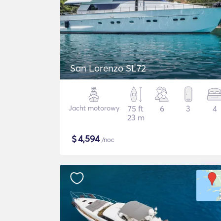
San Lorenzo SL72
Jacht motorowy
75 ft
6
3
4
23 m
$
4,594
/noc