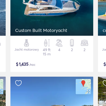
Custom Built Motoryacht
Jacht motorowy
49 ft
4
2
2
Ja
15 m
$
1,435
/noc