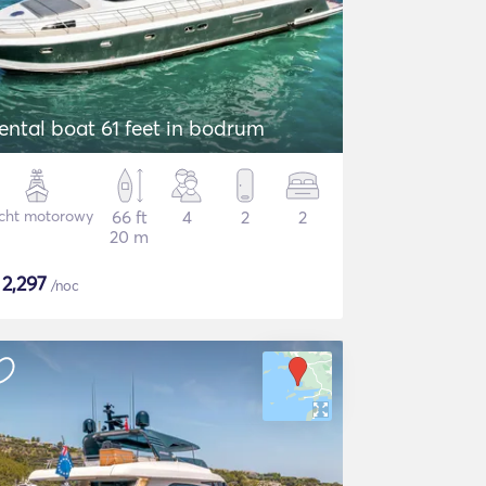
ental boat 61 feet in bodrum
cht motorowy
66 ft
4
2
2
20 m
$
2,297
/noc