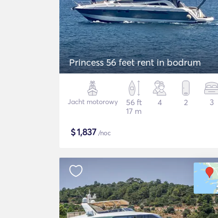
Princess 56 feet rent in bodrum
Jacht motorowy
56 ft
4
2
3
17 m
$
1,837
/noc