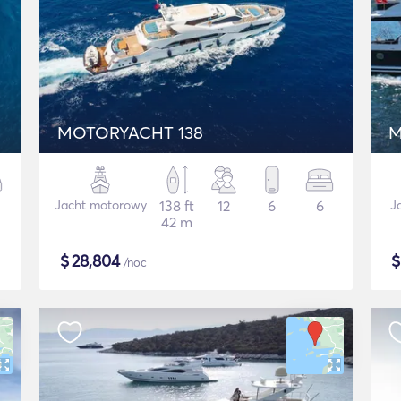
MOTORYACHT 138
M
Jacht motorowy
138 ft
12
6
6
J
42 m
$
28,804
/noc