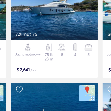
Azimut 75
S
Jacht motorowy
75 ft
8
4
5
Ja
23 m
$
2,641
/noc