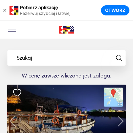
Pobierz aplikację
×
OTWÓRZ
Rezerwuj szybciej i łatwiej
Szukaj
W cenę zawsze wliczona jest załoga.