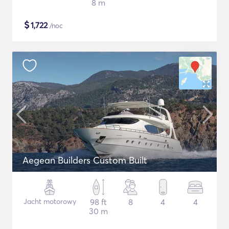
8 m
$
1,722
/noc
Aegean Builders Custom Built
Jacht motorowy
98 ft
8
4
4
30 m