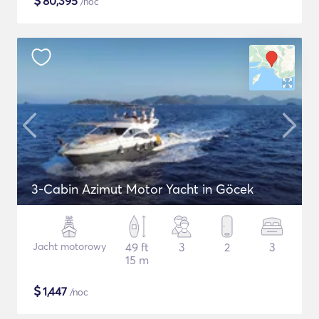
$
80,395
/noc
3-Cabin Azimut Motor Yacht in Göcek
Jacht motorowy
49 ft
3
2
3
15 m
$
1,447
/noc