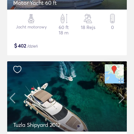
Motor Yacht 60 ft
Jacht motorowy
60 ft
18 Rejs
0
18 m
$
402
/dzień
Tuzla Shipyard 2012