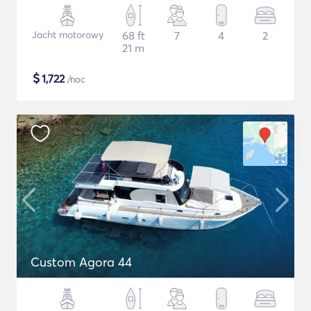
Jacht motorowy
68 ft
7
4
2
21 m
$
1,722
/noc
Custom Agora 44