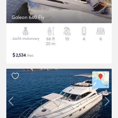
Galeon 640 Fly
Jacht motorowy
66 ft
10
4
6
20 m
$
2,534
/noc