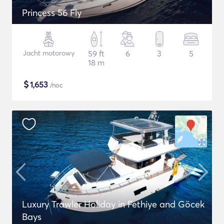
Princess 56 Fly
Jacht motorowy
59 ft
6
3
5
18 m
$
1,653
/noc
Luxury Trawler Holiday in Fethiye and Göcek
Bays