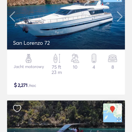
San Lorenzo 72
Jacht motorowy
75 ft
10
4
8
23 m
$
2,271
/noc