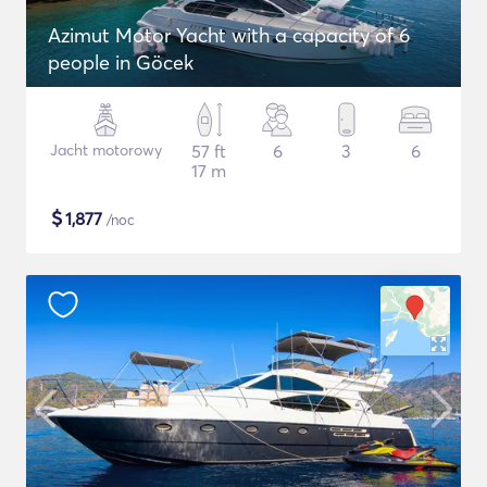
Azimut Motor Yacht with a capacity of 6
people in Göcek
Jacht motorowy
57 ft
6
3
6
17 m
$
1,877
/noc