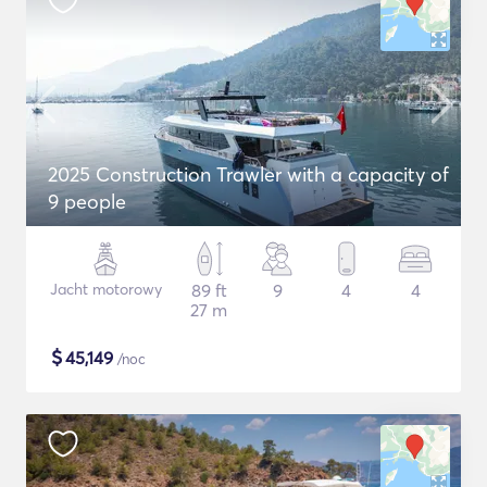
2025 Construction Trawler with a capacity of
9 people
Jacht motorowy
89 ft
9
4
4
27 m
$
45,149
/noc