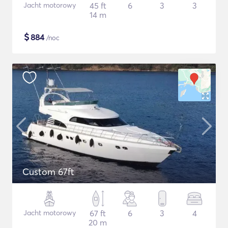
Jacht motorowy
45 ft
6
3
3
14 m
$
884
/noc
Custom 67ft
Jacht motorowy
67 ft
6
3
4
20 m