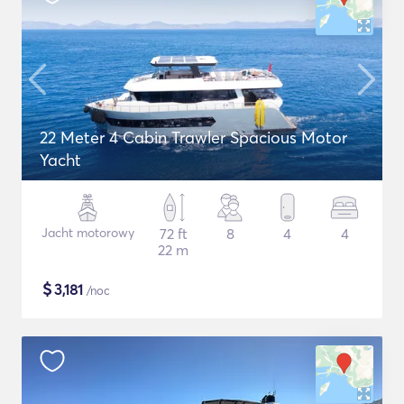
22 Meter 4 Cabin Trawler Spacious Motor
Yacht
Jacht motorowy
72 ft
8
4
4
22 m
$
3,181
/noc