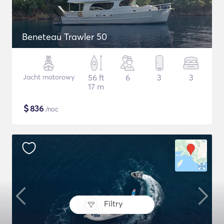
Beneteau Trawler 50
Jacht motorowy
56 ft
6
3
3
17 m
$
836
/noc
Filtry