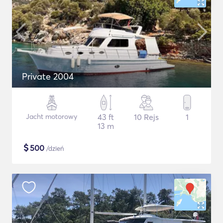
Private 2004
Jacht motorowy
43 ft
10 Rejs
1
13 m
$
500
/dzień