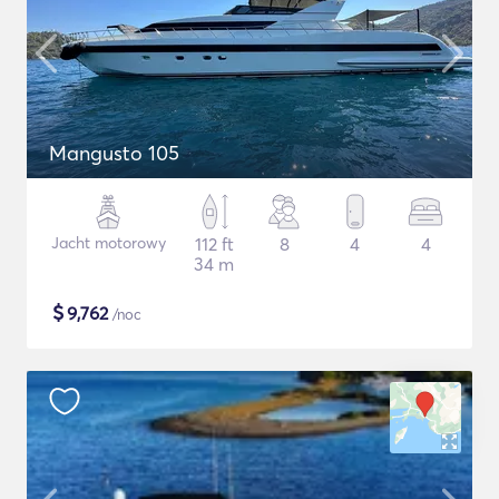
Mangusto 105
Jacht motorowy
112 ft
8
4
4
34 m
$
9,762
/noc