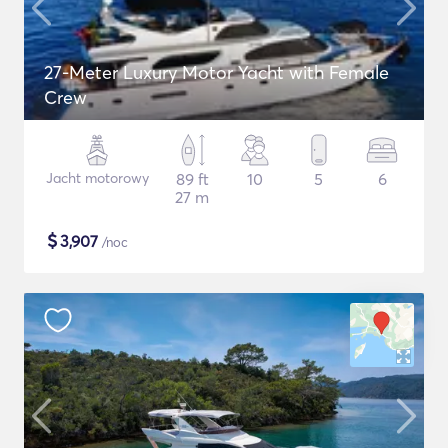
27-Meter Luxury Motor Yacht with Female
Crew
Jacht motorowy
89 ft
10
5
6
27 m
$
3,907
/noc