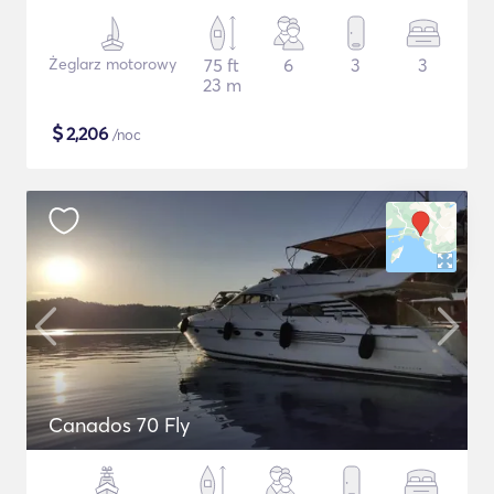
Żeglarz motorowy
75 ft
6
3
3
23 m
$
2,206
/noc
Canados 70 Fly