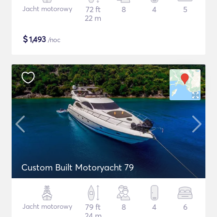
Jacht motorowy
72 ft
8
4
5
22 m
$
1,493
/noc
Custom Built Motoryacht 79
Jacht motorowy
79 ft
8
4
6
24 m