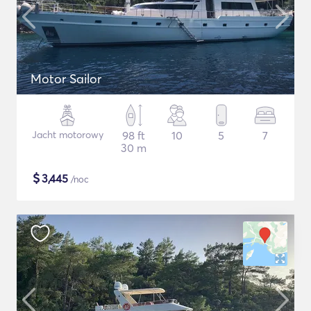
Motor Sailor
Jacht motorowy
98 ft
10
5
7
30 m
$
3,445
/noc