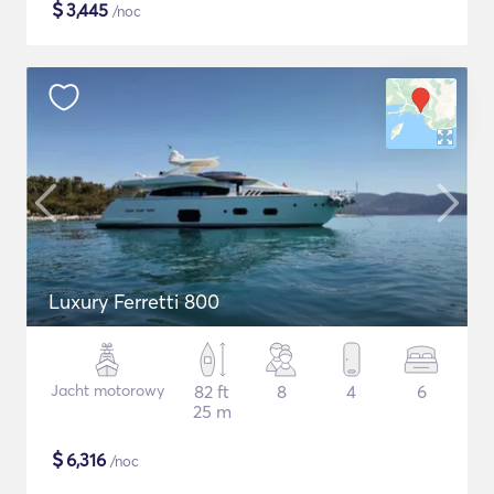
$
3,445
/noc
Luxury Ferretti 800
Jacht motorowy
82 ft
8
4
6
25 m
$
6,316
/noc