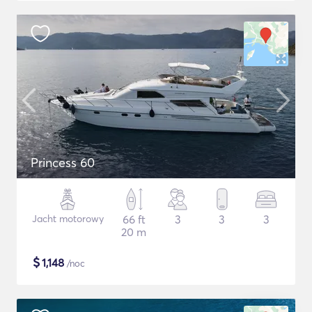
Princess 60
Jacht motorowy
66 ft
3
3
3
20 m
$
1,148
/noc