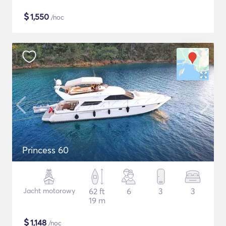
$
1,550
/noc
Princess 60
Jacht motorowy
62 ft
6
3
3
19 m
$
1,148
/noc