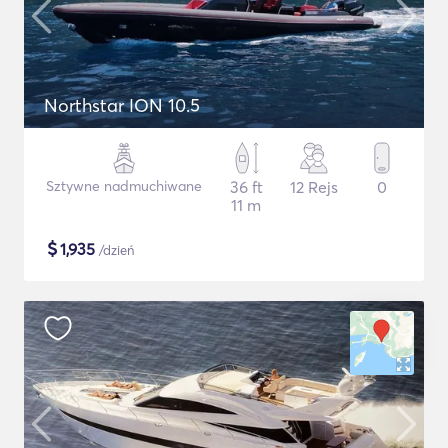
Northstar ION 10.5
Sztywne nadmuchiwane
36 ft
12 Rejs
0
11 m
$
1,935
/dzień