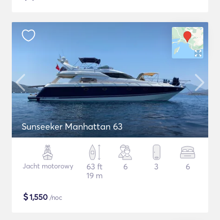
Sunseeker Manhattan 63
Jacht motorowy
63 ft
6
3
6
19 m
$
1,550
/noc