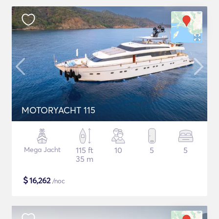
MOTORYACHT 115
Mega Jacht
115 ft
10
5
5
35 m
$
16,262
/noc