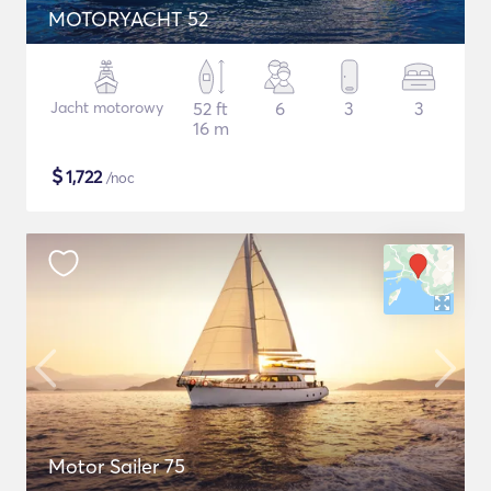
MOTORYACHT 52
Jacht motorowy
52 ft
6
3
3
16 m
$
1,722
/noc
Motor Sailer 75