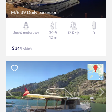
M/B 39 Daily excursions
Jacht motorowy
39 ft
12 Rejs
0
12 m
$
344
/dzień