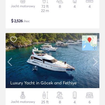
Jacht motorowy
72 ft
8
4
4
22 m
$
2,526
/noc
Luxury Yacht in Göcek and Fethiye
Jacht motorowy
25 ft
8
4
6