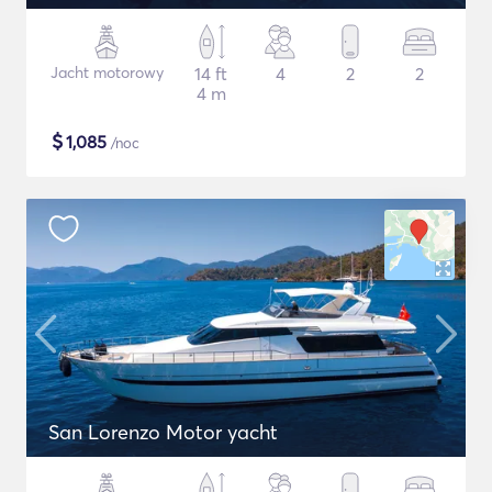
Jacht motorowy
14 ft
4
2
2
4 m
$
1,085
/noc
San Lorenzo Motor yacht