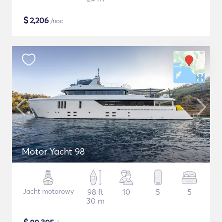
$
2,206
/noc
Motor Yacht 98
Jacht motorowy
98 ft
10
5
5
30 m