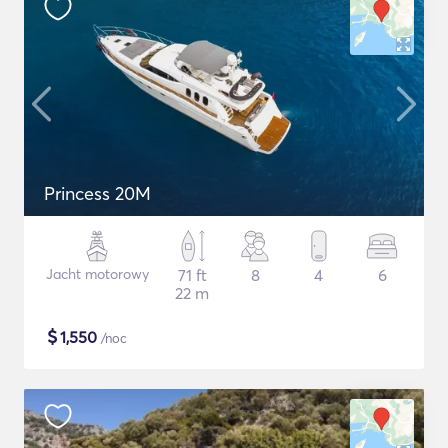
Princess 20M
Jacht motorowy
71 ft
8
4
6
22 m
$
1,550
/noc