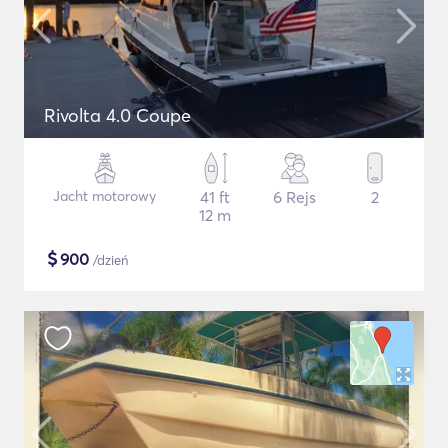
Rivolta 4.0 Coupe
Jacht motorowy
41 ft
6 Rejs
2
12 m
$
900
/dzień