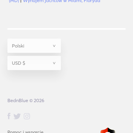
(MD)
|
Wynajem jachtów w Miami, Floryda
BednBlue © 2026
Pomoc i wsparcie