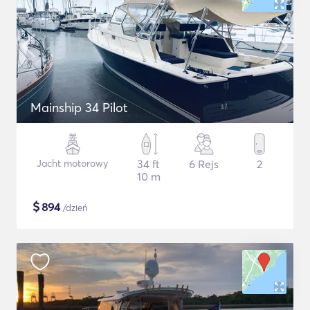
Mainship 34 Pilot
Jacht motorowy
34 ft
6 Rejs
2
10 m
$
894
/dzień