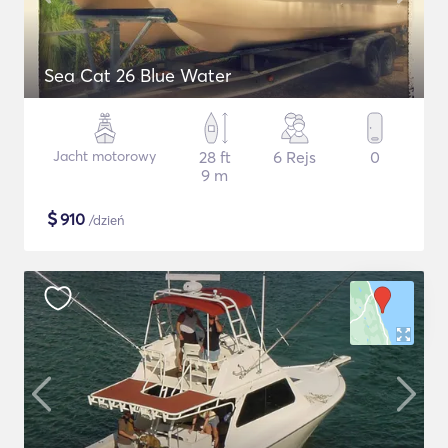
Sea Cat 26 Blue Water
Jacht motorowy
28 ft
6 Rejs
0
9 m
$
910
/dzień