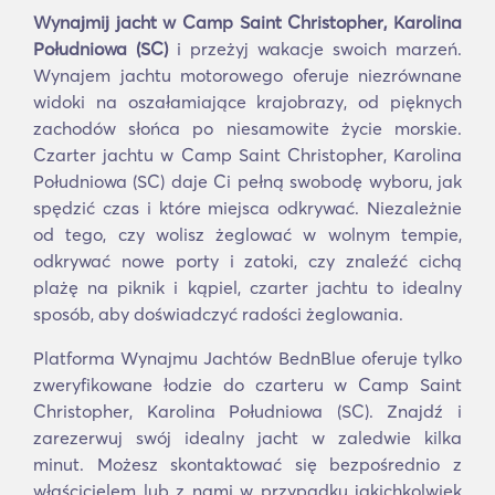
Wynajmij jacht w Camp Saint Christopher, Karolina
Południowa (SC)
i przeżyj wakacje swoich marzeń.
Wynajem jachtu motorowego oferuje niezrównane
widoki na oszałamiające krajobrazy, od pięknych
zachodów słońca po niesamowite życie morskie.
Czarter jachtu w Camp Saint Christopher, Karolina
Południowa (SC) daje Ci pełną swobodę wyboru, jak
spędzić czas i które miejsca odkrywać. Niezależnie
od tego, czy wolisz żeglować w wolnym tempie,
odkrywać nowe porty i zatoki, czy znaleźć cichą
plażę na piknik i kąpiel, czarter jachtu to idealny
sposób, aby doświadczyć radości żeglowania.
Platforma Wynajmu Jachtów BednBlue oferuje tylko
zweryfikowane łodzie do czarteru w Camp Saint
Christopher, Karolina Południowa (SC). Znajdź i
zarezerwuj swój idealny jacht w zaledwie kilka
minut. Możesz skontaktować się bezpośrednio z
właścicielem lub z nami w przypadku jakichkolwiek