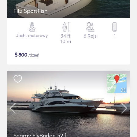
Fitz SportFish
Jacht motorowy
34 ft
6 Rejs
1
10 m
$
800
/dzień
Searay FlyBridge 52 ft