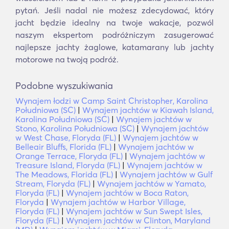
pytań. Jeśli nadal nie możesz zdecydować, który
jacht będzie idealny na twoje wakacje, pozwól
naszym ekspertom podróżniczym zasugerować
najlepsze jachty żaglowe, katamarany lub jachty
motorowe na twoją podróż.
Podobne wyszukiwania
Wynajem łodzi w Camp Saint Christopher, Karolina
Południowa (SC)
|
Wynajem jachtów w Kiawah Island,
Karolina Południowa (SC)
|
Wynajem jachtów w
Stono, Karolina Południowa (SC)
|
Wynajem jachtów
w West Chase, Floryda (FL)
|
Wynajem jachtów w
Belleair Bluffs, Florida (FL)
|
Wynajem jachtów w
Orange Terrace, Floryda (FL)
|
Wynajem jachtów w
Treasure Island, Floryda (FL)
|
Wynajem jachtów w
The Meadows, Florida (FL)
|
Wynajem jachtów w Gulf
Stream, Floryda (FL)
|
Wynajem jachtów w Yamato,
Floryda (FL)
|
Wynajem jachtów w Boca Raton,
Floryda
|
Wynajem jachtów w Harbor Village,
Floryda (FL)
|
Wynajem jachtów w Sun Swept Isles,
Floryda (FL)
|
Wynajem jachtów w Clinton, Maryland