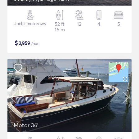
Jacht motorowy
52 ft
12
4
5
16 m
$
2,959
/noc
Motor 36'