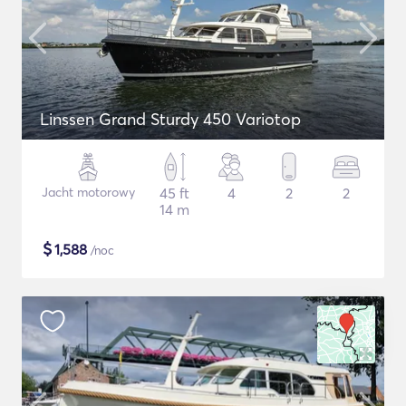
Linssen Grand Sturdy 450 Variotop
Jacht motorowy
45 ft
4
2
2
14 m
$
1,588
/noc