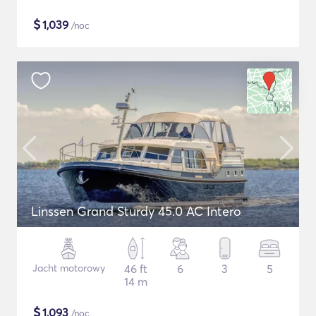
$
1,039
/noc
Linssen Grand Sturdy 45.0 AC Intero
Jacht motorowy
46 ft
6
3
5
14 m
$
1,093
/noc