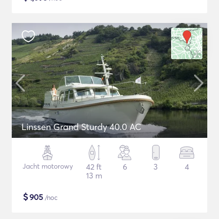
Linssen Grand Sturdy 40.0 AC
Jacht motorowy
42 ft
6
3
4
13 m
$
905
/noc