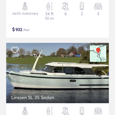
Jacht motorowy
34 ft
6
2
3
10 m
$
932
/noc
Linssen SL 35 Sedan