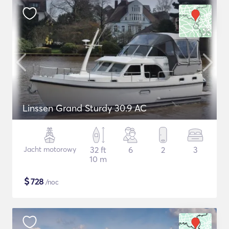
Linssen Grand Sturdy 30.9 AC
Jacht motorowy
32 ft
6
2
3
10 m
$
728
/noc