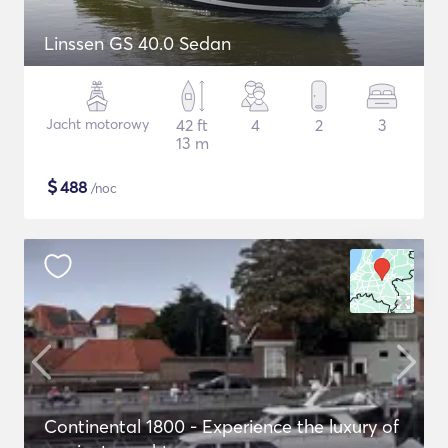
Linssen GS 40.0 Sedan
Jacht motorowy
42 ft
4
2
3
13 m
$
488
/noc
Continental 1800 - Experience the luxury of