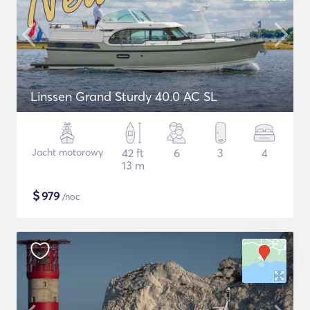
Linssen Grand Sturdy 40.0 AC SL
Jacht motorowy
42 ft
6
3
4
13 m
$
979
/noc