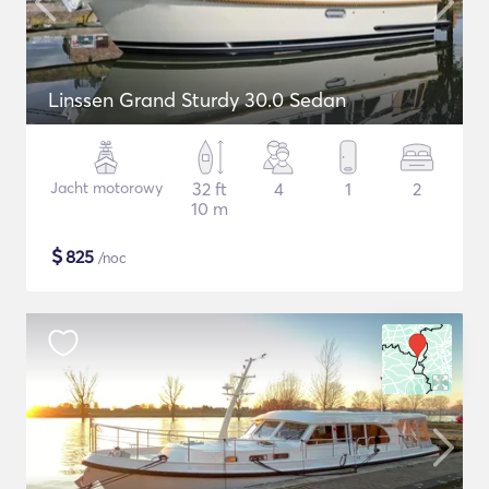
Linssen Grand Sturdy 30.0 Sedan
Jacht motorowy
32 ft
4
1
2
10 m
$
825
/noc