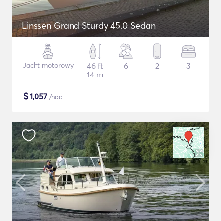
Linssen Grand Sturdy 45.0 Sedan
Jacht motorowy
46 ft
6
2
3
14 m
$
1,057
/noc