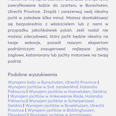
zweryfikowane łodzie do czarteru w Bunschoten,
Utrecht Province. Znajdź i zarezerwuj swój idealny
jacht w zaledwie kilka minut. Możesz skontaktować
się bezpośrednio z właścicielem lub z nami w
przypadku jakichkolwiek pytań. Jeśli nadal nie
możesz zdecydować, który jacht będzie idealny na
twoje wakacje, pozwól naszym ekspertom
podróżniczym zasugerować najlepsze jachty
żaglowe, katamarany lub jachty motorowe na twoją
podróż.
Podobne wyszukiwania
Wynajem łodzi w Bunschoten, Utrecht Province
|
Wynajem jachtów w Sint Janskerkhof, Holandia
Północna
|
Wynajem jachtów w Hoevelaken, Geldria
|
Wynajem jachtów w Ankeveense Rade, Holandia
Północna
|
Wynajem jachtów w Scherpenzeel,
Geldria
|
Wynajem jachtów w Broekhuizen, Utrecht
Province
|
Wynajem jachtów w Biddinghuizen,
Flevoland
|
Wynajem jachtów w Amstelveen,