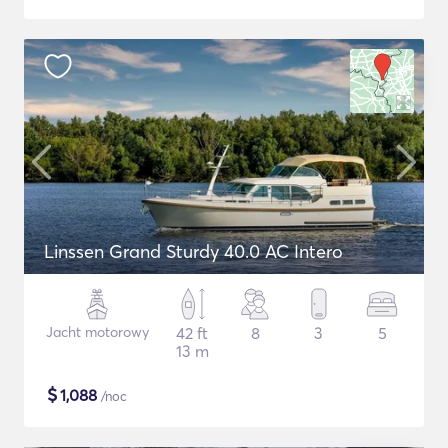
Linssen Grand Sturdy 40.0 AC Intero
Jacht motorowy
42 ft
8
3
5
13 m
$
1,088
/noc