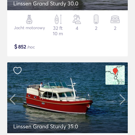
Linssen Grand Sturdy 30.0
Jacht motorowy
32 ft
4
2
2
10 m
$
852
/noc
Linssen Grand Sturdy 35.0