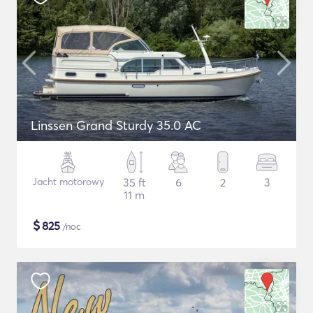
Linssen Grand Sturdy 35.0 AC
Jacht motorowy
35 ft
6
2
3
11 m
$
825
/noc