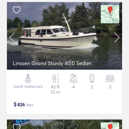
Linssen Grand Sturdy 40.0 Sedan
Jacht motorowy
42 ft
4
2
3
13 m
$
826
/noc