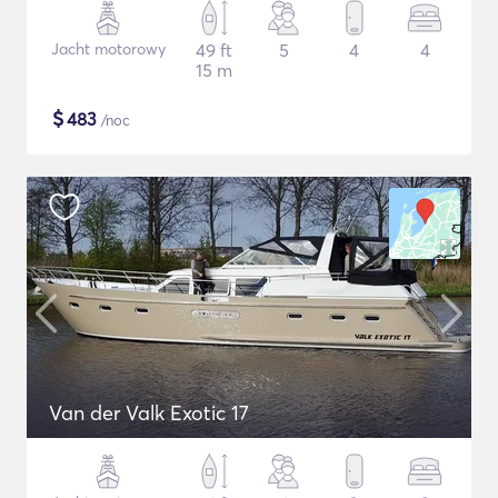
Jacht motorowy
49 ft
5
4
4
15 m
$
483
/noc
Van der Valk Exotic 17