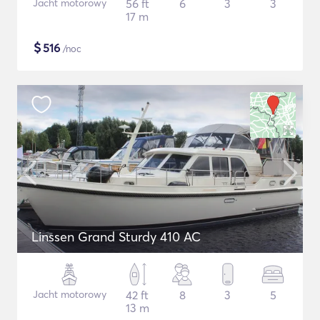
Jacht motorowy
56 ft
6
3
3
17 m
$
516
/noc
Linssen Grand Sturdy 410 AC
Jacht motorowy
42 ft
8
3
5
13 m