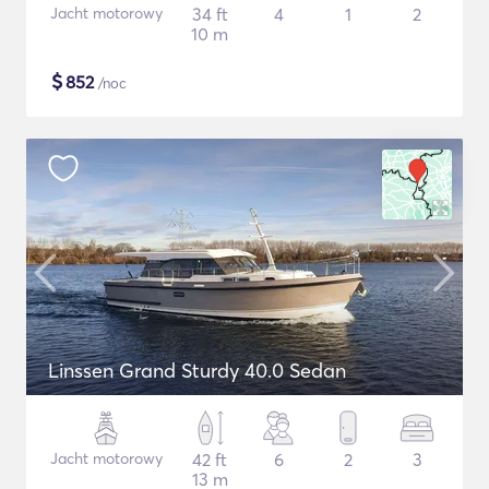
Jacht motorowy
34 ft
4
1
2
10 m
$
852
/noc
Linssen Grand Sturdy 40.0 Sedan
Jacht motorowy
42 ft
6
2
3
13 m