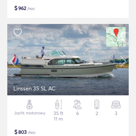
$
962
/noc
Linssen 35 SL AC
Jacht motorowy
35 ft
6
2
3
11 m
$
803
/noc