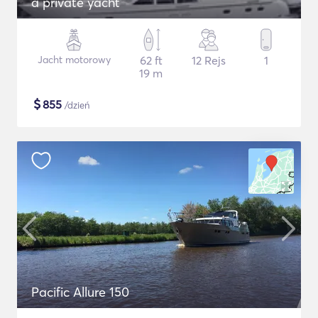
a private yacht
Jacht motorowy
62 ft
12 Rejs
1
19 m
$
855
/dzień
Pacific Allure 150