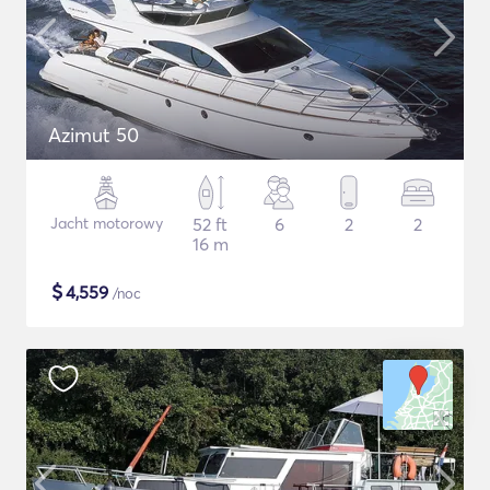
Azimut 50
Jacht motorowy
52 ft
6
2
2
16 m
$
4,559
/noc