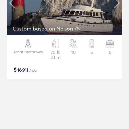
Custom based on Nelson 75"
Jacht motorowy
75 ft
10
5
5
23 m
$
16,911
/noc