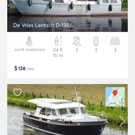
De Vries Lentsch D-1986
Jacht motorowy
34 ft
5
2
3
10 m
$
138
/noc