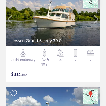
Linssen Grand Sturdy 30.0
Jacht motorowy
32 ft
4
2
2
10 m
$
852
/noc