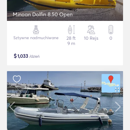
Minoan Dolfin 8.50 Open
Sztywne nadmuchiwane
28 ft
10 Rejs
0
9 m
$
1,033
/dzień