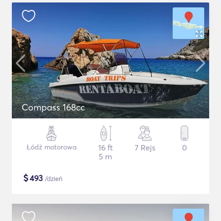
Compass 168cc
Łódź motorowa
16 ft
7 Rejs
0
5 m
$
493
/dzień