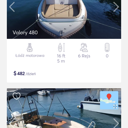
Valory 480
Łódź motorowa
16 ft
6 Rejs
0
5 m
$
482
/dzień