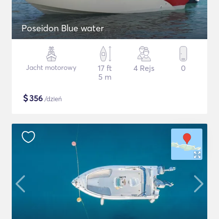
Poseidon Blue water
Jacht motorowy
17 ft
4 Rejs
0
5 m
$
356
/dzień