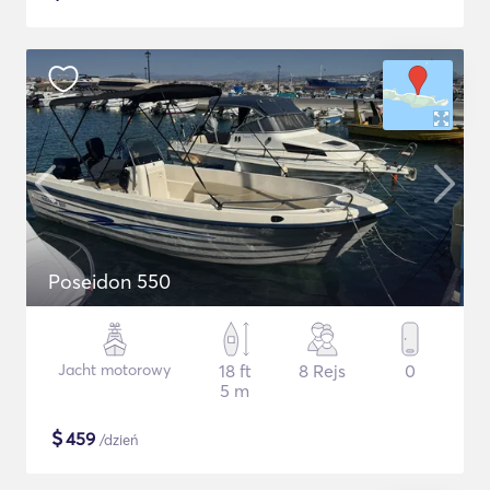
Poseidon 550
Jacht motorowy
18 ft
8 Rejs
0
5 m
$
459
/dzień