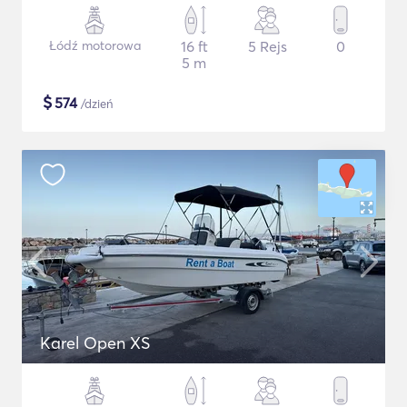
Łódź motorowa
16 ft
5 Rejs
0
5 m
$
574
/dzień
Karel Open XS