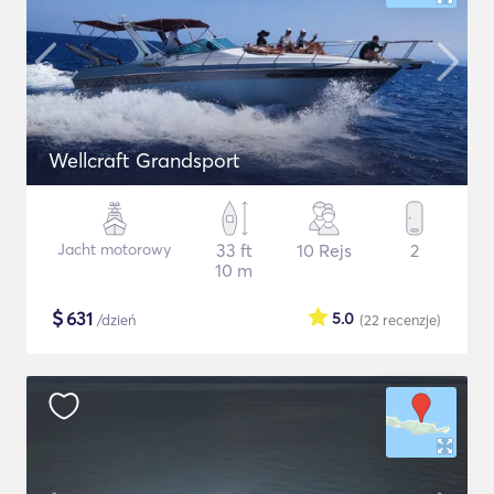
Wellcraft Grandsport
Jacht motorowy
33 ft
10 Rejs
2
10 m
$
631
5.0
/dzień
(22
recenzje
)