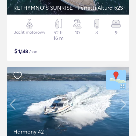
RETHYMNO'S SUNRISE - Ferretti Altura 52S
Jacht motorowy
52 ft
10
3
9
16 m
$
1,148
/noc
Harmony 42