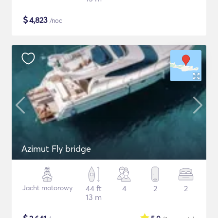
$
4,823
/noc
Azimut Fly bridge
Jacht motorowy
44 ft
4
2
2
13 m