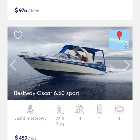
$
976
/dzień
Bestway Oscar 6.50 sport
Jacht motorowy
22 ft
3
1
1
7 m
$
459
/noc