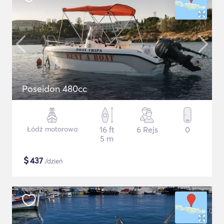
Poseidon 480cc
Łódź motorowa
16 ft
6 Rejs
0
5 m
$
437
/dzień