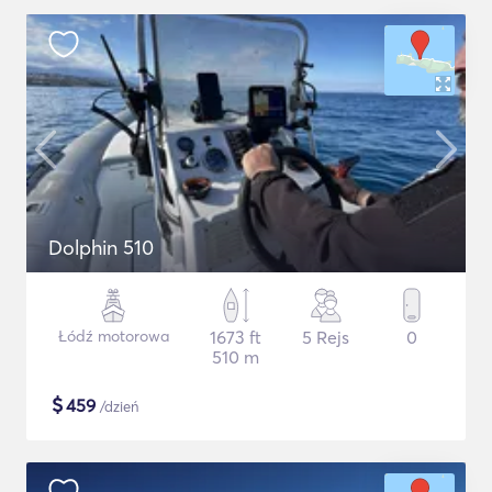
Dolphin 510
Łódź motorowa
1673 ft
5 Rejs
0
510 m
$
459
/dzień