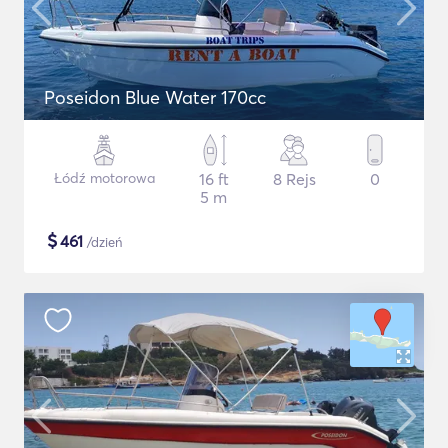
Poseidon Blue Water 170cc
Łódź motorowa
16 ft
8 Rejs
0
5 m
$
461
/dzień