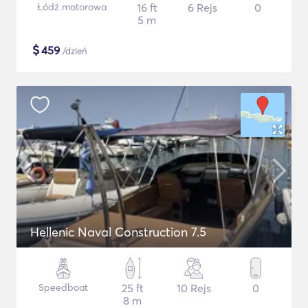
Łódź motorowa
16 ft
6 Rejs
0
5 m
$
459
/dzień
Hellenic Naval Construction 7.5
Speedboat
25 ft
10 Rejs
0
8 m