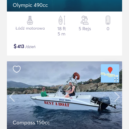
Olympic 490cc
Łódź motorowa
18 ft
5 Rejs
0
5 m
$
413
/dzień
Compass 150cc