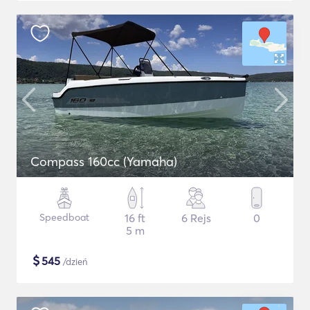
Compass 160cc (Yamaha)
Speedboat
16 ft
6 Rejs
0
5 m
$
545
/dzień