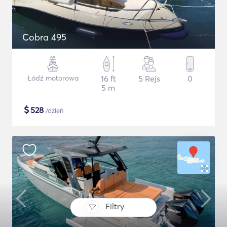
Cobra 495
Łódź motorowa
16 ft
5 Rejs
0
5 m
$
528
/dzień
Filtry