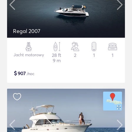
Regal 2007
Jacht motorowy
28 ft
2
1
1
9 m
$
907
/noc