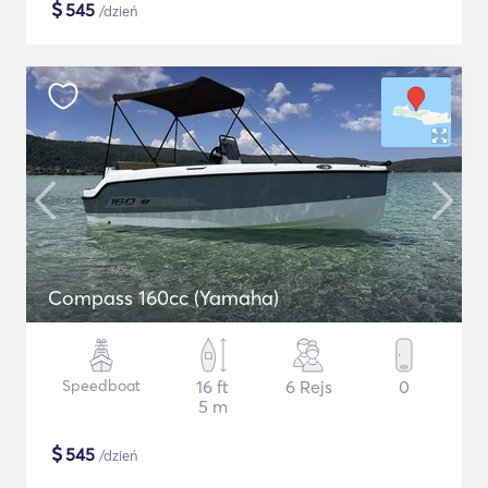
$
545
/dzień
Compass 160cc (Yamaha)
Speedboat
16 ft
6 Rejs
0
5 m
$
545
/dzień