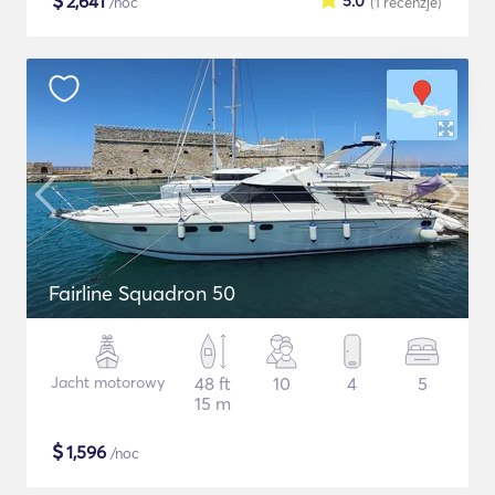
$
2,641
5.0
/noc
(1
recenzje
)
Fairline Squadron 50
Jacht motorowy
48 ft
10
4
5
15 m
$
1,596
/noc