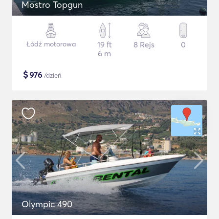
Mostro Topgun
Łódź motorowa
19 ft
8 Rejs
0
6 m
$
976
/dzień
Olympic 490