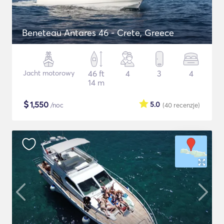
Beneteau Antares 46 - Crete, Greece
Jacht motorowy
46 ft
4
3
4
14 m
$
1,550
5.0
/noc
(40
recenzje
)