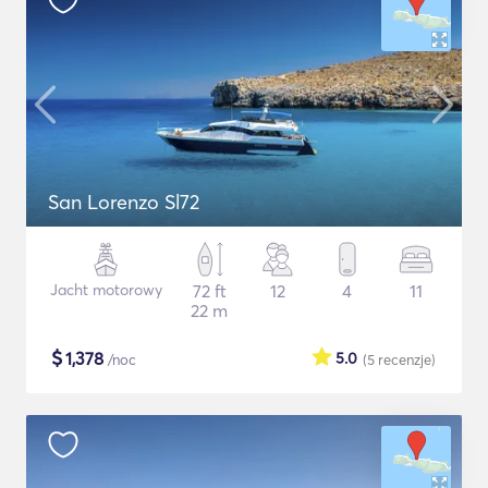
San Lorenzo Sl72
Jacht motorowy
72 ft
12
4
11
22 m
$
1,378
5.0
/noc
(5
recenzje
)