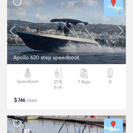
Apollo 620 step speedboat
Speedboat
21 ft
7 Rejs
0
6 m
$
746
/dzień