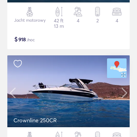
Jacht motorowy
42 ft
4
2
4
13 m
$
918
/noc
Crownline 250CR