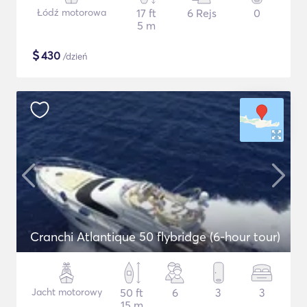
Łódź motorowa
17 ft
6 Rejs
0
5 m
$
430
/dzień
Cranchi Atlantique 50 flybridge (6-hour tour)
Jacht motorowy
50 ft
6
3
3
15 m