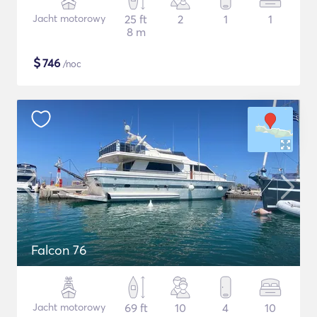
Jacht motorowy
25 ft
2
1
1
8 m
$
746
/noc
Falcon 76
Jacht motorowy
69 ft
10
4
10