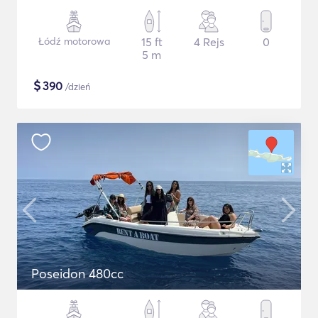
Łódź motorowa
15 ft
4 Rejs
0
5 m
$
390
/dzień
Poseidon 480cc