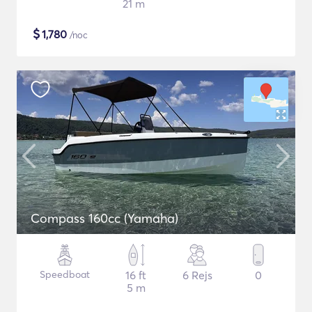
21 m
$
1,780
/noc
Compass 160cc (Yamaha)
Speedboat
16 ft
6 Rejs
0
5 m