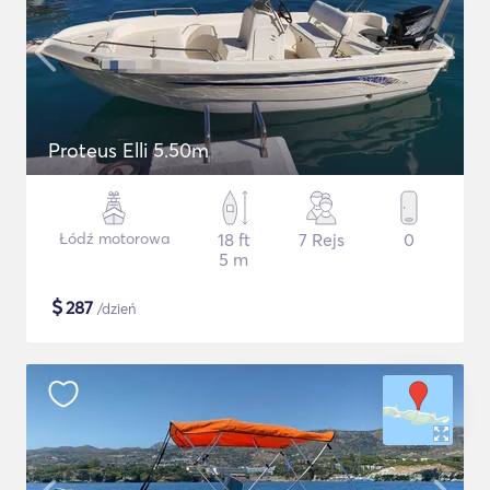
Proteus Elli 5.50m
Łódź motorowa
18 ft
7 Rejs
0
5 m
$
287
/dzień