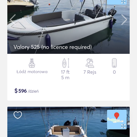
Valory 525 (no licence required)
Łódź motorowa
17 ft
7 Rejs
0
5 m
$
596
/dzień