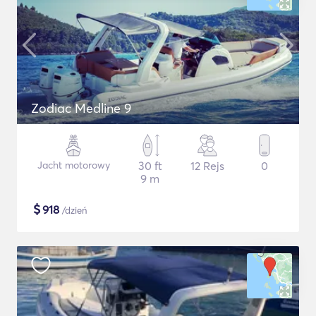
Zodiac Medline 9
Jacht motorowy
30 ft
12 Rejs
0
9 m
$
918
/dzień