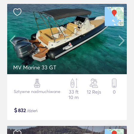
MV Marine 33 GT
Sztywne nadmuchiwane
33 ft
12 Rejs
0
10 m
$
832
/dzień