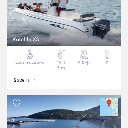
Karel 16 XS
Łódź motorowa
16 ft
5 Rejs
0
5 m
$
229
/dzień