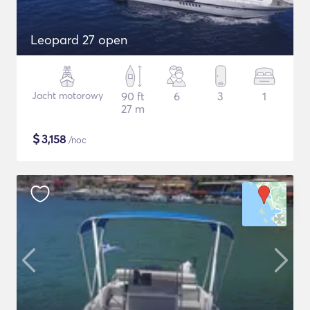
Leopard 27 open
Jacht motorowy
90 ft
6
3
1
27 m
$
3,158
/noc