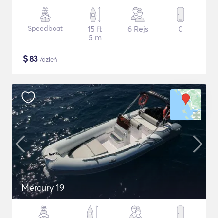
Speedboat
15 ft
6 Rejs
0
5 m
$
83
/dzień
Mercury 19