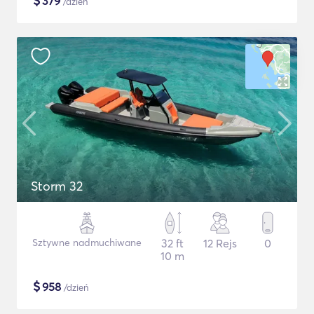
$
379
/dzień
Storm 32
Sztywne nadmuchiwane
32 ft
12 Rejs
0
10 m
$
958
/dzień