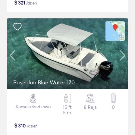
$
321
/dzień
Poseidon Blue Water 170
Konsola środkowa
15 ft
8 Rejs
0
5 m
$
310
/dzień