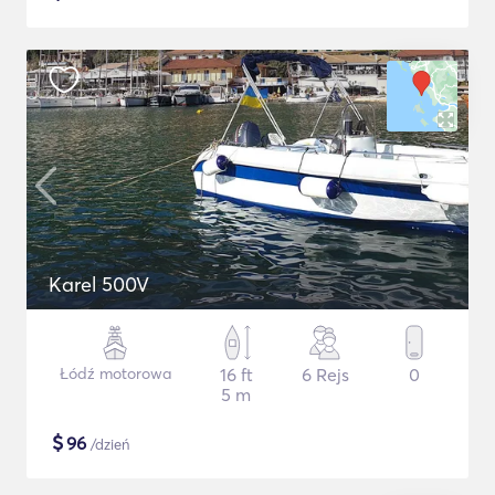
Karel 500V
Łódź motorowa
16 ft
6 Rejs
0
5 m
$
96
/dzień