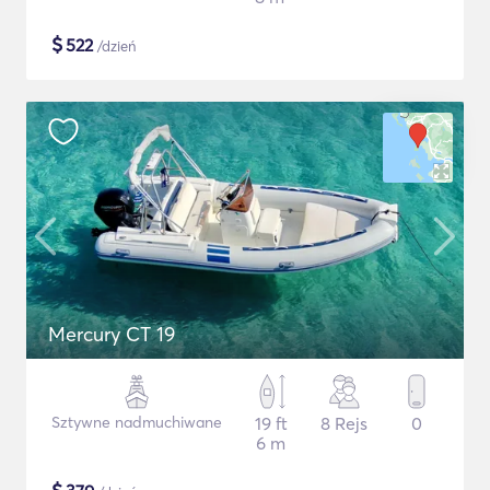
$
522
/dzień
Mercury CT 19
Sztywne nadmuchiwane
19 ft
8 Rejs
0
6 m