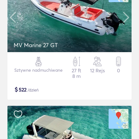
MV Marine 27 GT
Sztywne nadmuchiwane
27 ft
12 Rejs
0
8 m
$
522
/dzień