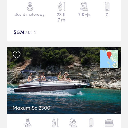
Jacht motorowy
23 ft
7 Rejs
0
7 m
$
574
/dzień
Maxum Sc 2300