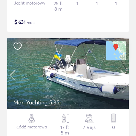
Jacht motorowy
25 ft
1
1
1
8 m
$
631
/noc
Man Yachting 5.35
Łódź motorowa
17 ft
7 Rejs
0
5 m