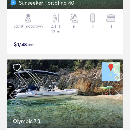
Sunseeker Portofino 40
Jacht motorowy
43 ft
6
2
3
13 m
$
1,148
/noc
Olympic 7.3