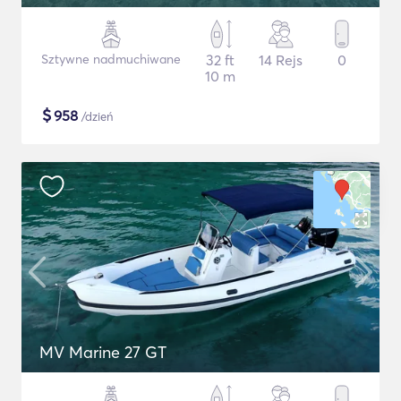
Sztywne nadmuchiwane
32 ft
14 Rejs
0
10 m
$
958
/dzień
MV Marine 27 GT