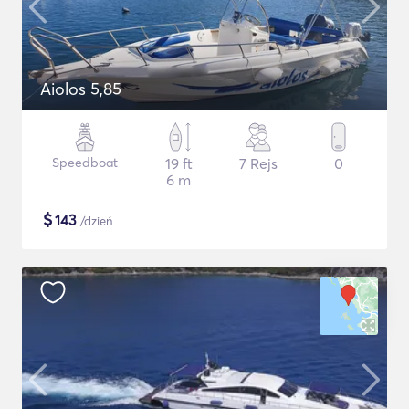
Aiolos 5,85
Speedboat
19 ft
7 Rejs
0
6 m
$
143
/dzień