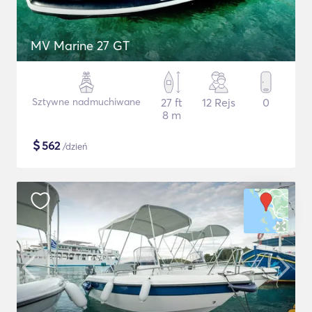
MV Marine 27 GT
Sztywne nadmuchiwane
27 ft
12 Rejs
0
8 m
$
562
/dzień