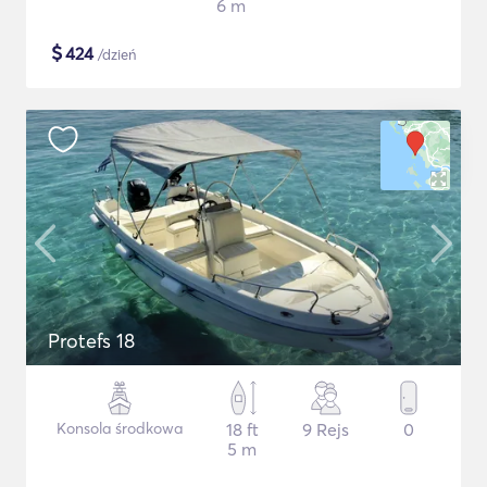
6 m
$
424
/dzień
Protefs 18
Konsola środkowa
18 ft
9 Rejs
0
5 m