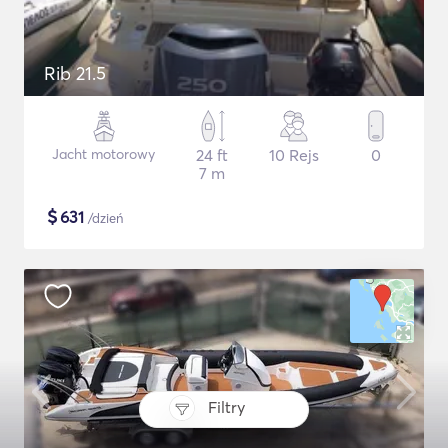
Rib 21.5
Jacht motorowy
24 ft
10 Rejs
0
7 m
$
631
/dzień
Filtry