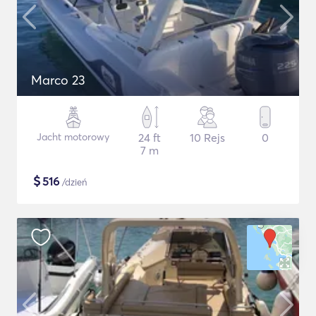
Marco 23
Jacht motorowy
24 ft
10 Rejs
0
7 m
$
516
/dzień