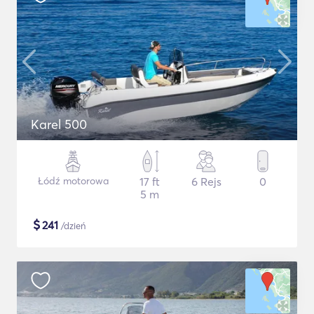
Karel 500
Łódź motorowa
17 ft
6 Rejs
0
5 m
$
241
/dzień