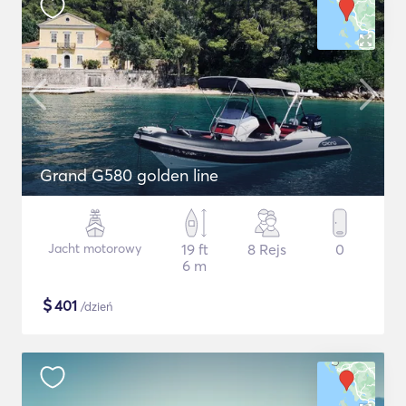
Grand G580 golden line
Jacht motorowy
19 ft
8 Rejs
0
6 m
$
401
/dzień