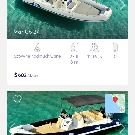
Mar Co 27
Sztywne nadmuchiwane
27 ft
12 Rejs
0
8 m
$
602
/dzień