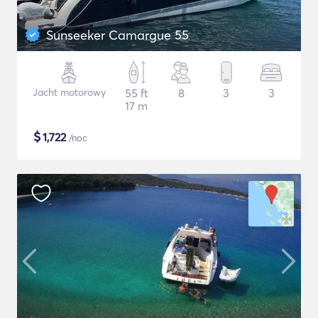
Sunseeker Camargue 55
Jacht motorowy
55 ft
8
3
3
17 m
$
1,722
/noc