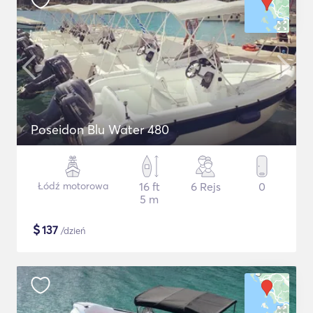
Poseidon Blu Water 480
Łódź motorowa
16 ft
6 Rejs
0
5 m
$
137
/dzień