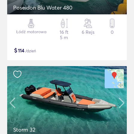
Poseidon Blu Water 480
Łódź motorowa
16 ft
6 Rejs
0
5 m
$
114
/dzień
Storm 32