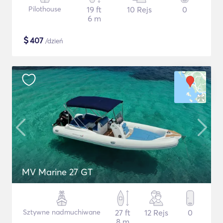
Pilothouse
19 ft
10 Rejs
0
6 m
$
407
/dzień
MV Marine 27 GT
Sztywne nadmuchiwane
27 ft
12 Rejs
0
8 m