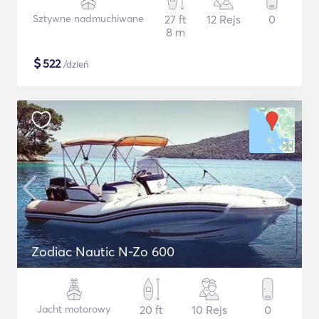
Sztywne nadmuchiwane
27 ft
12 Rejs
0
8 m
$
522
/dzień
Zodiac Nautic N-Zo 600
Jacht motorowy
20 ft
10 Rejs
0