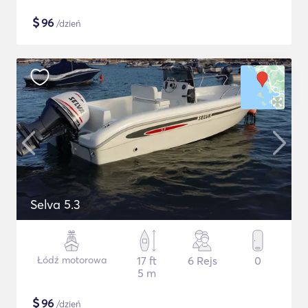
$
96
/dzień
Selva 5.3
Łódź motorowa
17 ft
6 Rejs
0
5 m
$
96
/dzień