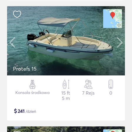
Protefs 15
Konsola środkowa
15 ft
7 Rejs
0
5 m
$
241
/dzień