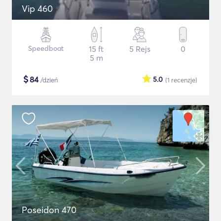
Vip 460
Speedboat
15 ft
5 Rejs
0
5 m
$
84
5.0
/dzień
(1
recenzje
)
Poseidon 470