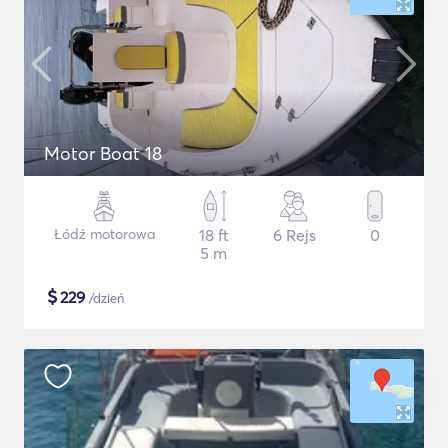
Motor Boat 18
Łódź motorowa
18 ft
6 Rejs
0
5 m
$
229
/dzień