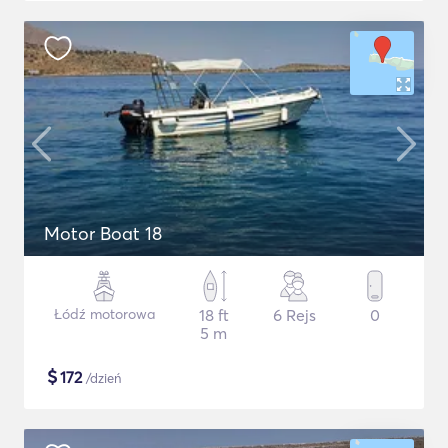
Motor Boat 18
Łódź motorowa
18 ft
6 Rejs
0
5 m
$
172
/dzień