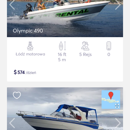
Olympic 490
Łódź motorowa
16 ft
5 Rejs
0
5 m
$
574
/dzień