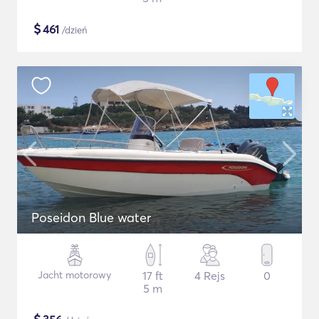
$
461
/dzień
Poseidon Blue water
Jacht motorowy
17 ft
4 Rejs
0
5 m