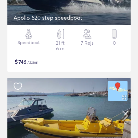
Apollo 620 step speedboat
Speedboat
21 ft
7 Rejs
0
6 m
$
746
/dzień