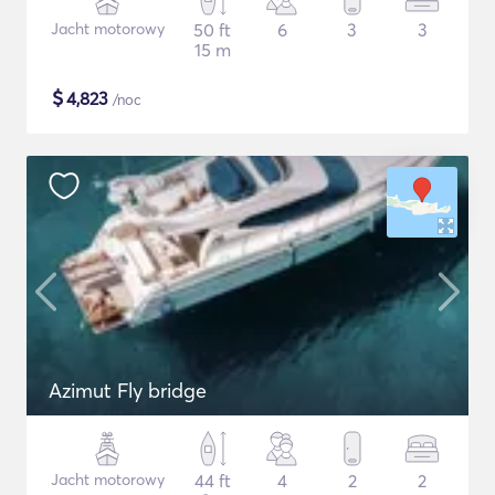
Jacht motorowy
50 ft
6
3
3
15 m
$
4,823
/noc
Azimut Fly bridge
Jacht motorowy
44 ft
4
2
2