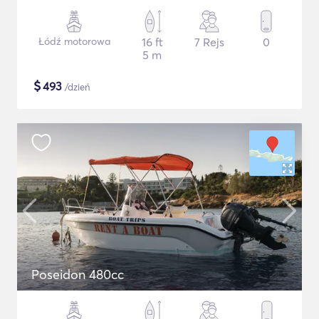
Łódź motorowa
16 ft
7 Rejs
0
5 m
$
493
/dzień
Poseidon 480cc