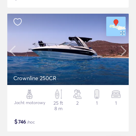
Crownline 250CR
Jacht motorowy
25 ft
2
1
1
8 m
$
746
/noc