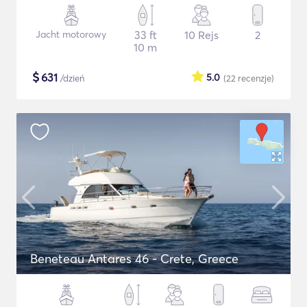
Jacht motorowy
33 ft
10 Rejs
2
10 m
$
631
5.0
/dzień
(22
recenzje
)
Beneteau Antares 46 - Crete, Greece