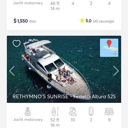
Jacht motorowy
46 ft
4
3
4
14 m
$
1,550
5.0
/noc
(40
recenzje
)
RETHYMNO'S SUNRISE - Ferretti Altura 52S
Jacht motorowy
52 ft
10
3
9
16 m