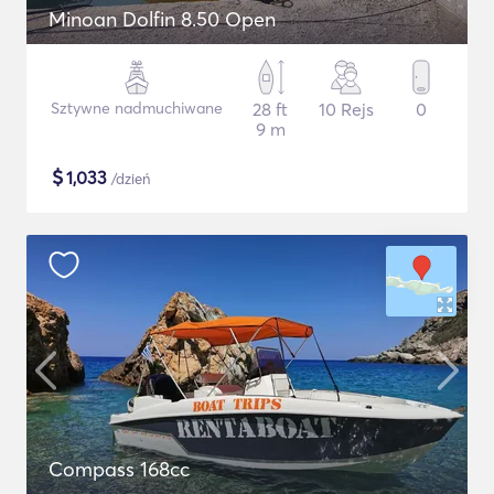
Minoan Dolfin 8.50 Open
Sztywne nadmuchiwane
28 ft
10 Rejs
0
9 m
$
1,033
/dzień
Compass 168cc