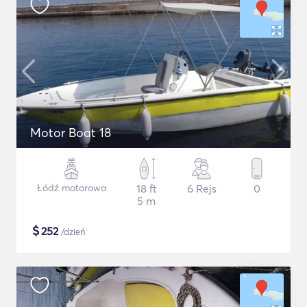
Motor Boat 18
Łódź motorowa
18 ft
6 Rejs
0
5 m
$
252
/dzień