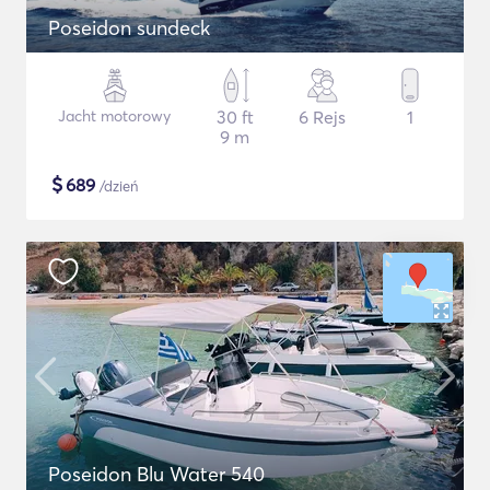
Poseidon sundeck
Jacht motorowy
30 ft
6 Rejs
1
9 m
$
689
/dzień
Poseidon Blu Water 540