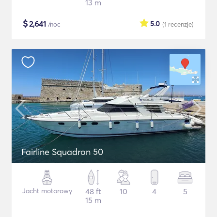
13 m
$
2,641
5.0
/noc
(1
recenzje
)
Fairline Squadron 50
Jacht motorowy
48 ft
10
4
5
15 m