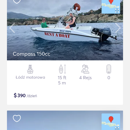
Compass 150cc
Łódź motorowa
15 ft
4 Rejs
0
5 m
$
390
/dzień