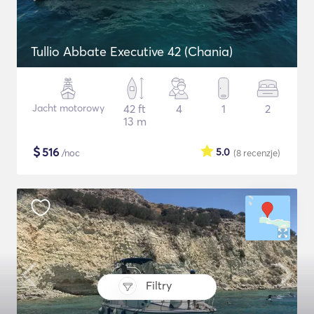
Tullio Abbate Executive 42 (Chania)
Jacht motorowy
42 ft
4
1
2
13 m
$
516
5.0
/noc
(8
recenzje
)
Filtry