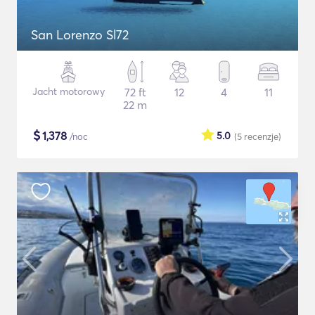
San Lorenzo Sl72
Jacht motorowy
72 ft
12
4
11
22 m
$
1,378
5.0
/noc
(5
recenzje
)