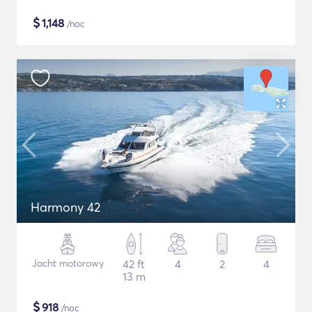
$
1,148
/noc
Harmony 42
Jacht motorowy
42 ft
4
2
4
13 m
$
918
/noc