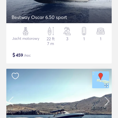
Bestway Oscar 6.50 sport
Jacht motorowy
22 ft
3
1
1
7 m
$
459
/noc