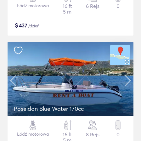
Łódź motorowa
16 ft
6 Rejs
0
5 m
$
437
/dzień
Poseidon Blue Water 170cc
Łódź motorowa
16 ft
8 Rejs
0
5 m