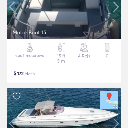
Motor Boat 15
Łódź motorowa
15 ft
4 Rejs
0
5 m
$
172
/dzień