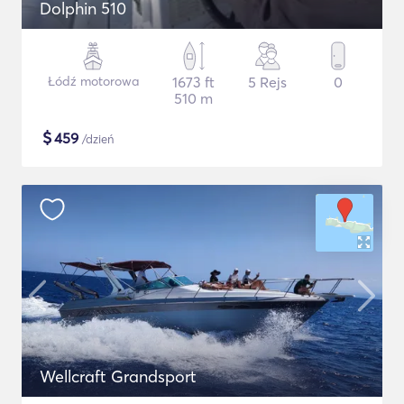
Dolphin 510
Łódź motorowa
1673 ft
5 Rejs
0
510 m
$
459
/dzień
Wellcraft Grandsport