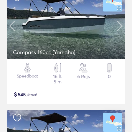
Compass 160cc (Yamaha)
Speedboat
16 ft
6 Rejs
0
5 m
$
545
/dzień