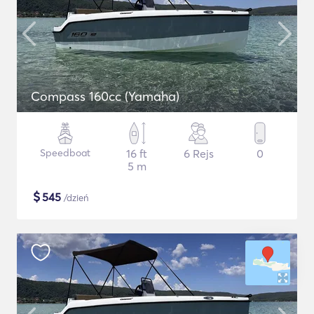
Compass 160cc (Yamaha)
Speedboat
16 ft
6 Rejs
0
5 m
$
545
/dzień