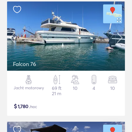
Falcon 76
Jacht motorowy
69 ft
10
4
10
21 m
$
1,780
/noc