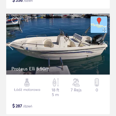
$
356
/dzień
Proteus Elli 5.50m
Łódź motorowa
18 ft
7 Rejs
0
5 m
$
287
/dzień