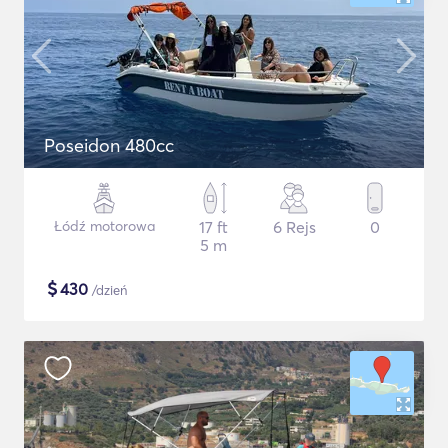
Poseidon 480cc
Łódź motorowa
17 ft
6 Rejs
0
5 m
$
430
/dzień