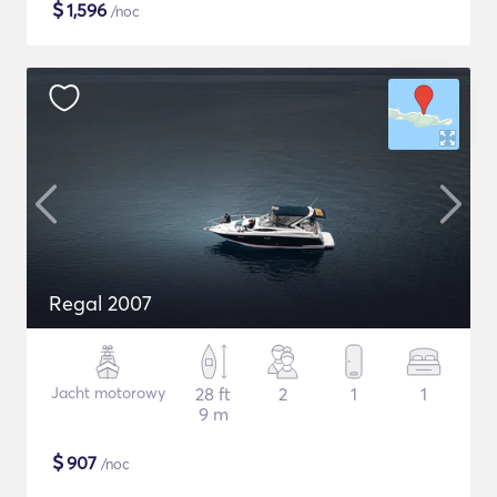
$
1,596
/noc
Regal 2007
Jacht motorowy
28 ft
2
1
1
9 m
$
907
/noc