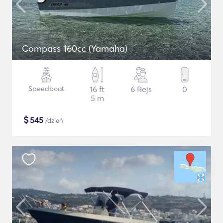
Compass 160cc (Yamaha)
Speedboat
16 ft
6 Rejs
0
5 m
$
545
/dzień