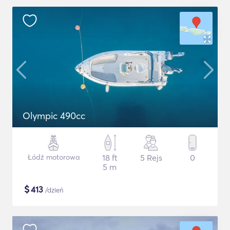
Olympic 490cc
Łódź motorowa
18 ft
5 Rejs
0
5 m
$
413
/dzień