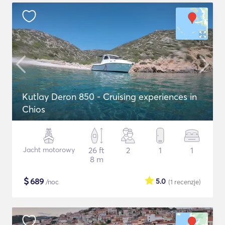
Kutlay Deron 850 - Cruising experiences in
Chios
Jacht motorowy
26 ft
2
1
1
8 m
$
689
5.0
/noc
(1
recenzje
)