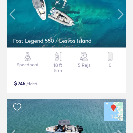
Fost Legend 550 / Lesvos Island
Speedboat
18 ft
5 Rejs
0
5 m
$
746
/dzień