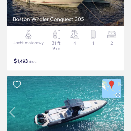
Boston Whaler Conquest 305
Jacht motorowy
31 ft
4
1
2
9 m
$
1,493
/noc