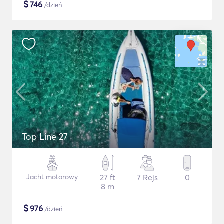
$
746
/dzień
Top Line 27
Jacht motorowy
27 ft
7 Rejs
0
8 m
$
976
/dzień