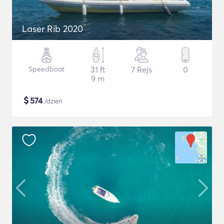
Laser Rib 2020
Speedboat
31 ft
7 Rejs
0
9 m
$
574
/dzień