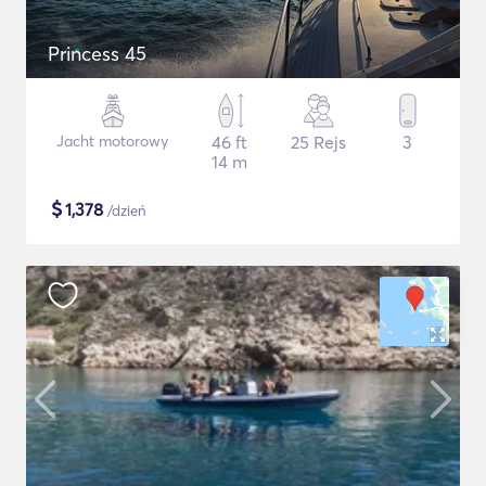
Princess 45
Jacht motorowy
46 ft
25 Rejs
3
14 m
$
1,378
/dzień