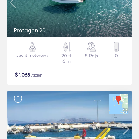
Protagon 20
Jacht motorowy
20 ft
8 Rejs
0
6 m
$
1,068
/dzień