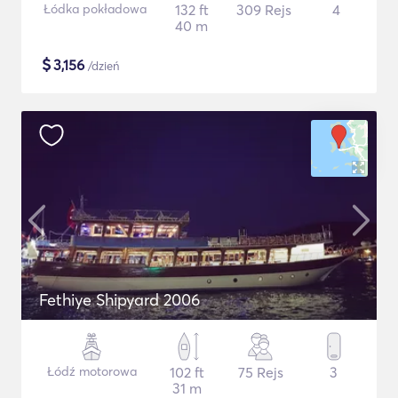
Łódka pokładowa
132 ft
309 Rejs
4
40 m
$
3,156
/dzień
Fethiye Shipyard 2006
Łódź motorowa
102 ft
75 Rejs
3
31 m