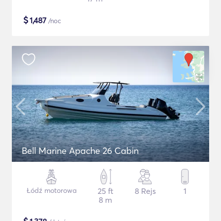
$
1,487
/noc
Bell Marine Apache 26 Cabin
Łódź motorowa
25 ft
8 Rejs
1
8 m