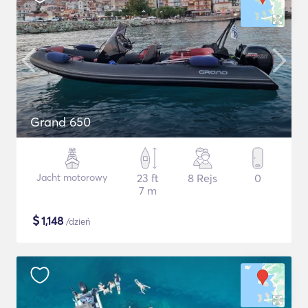
Grand 650
Jacht motorowy
23 ft
8 Rejs
0
7 m
$
1,148
/dzień