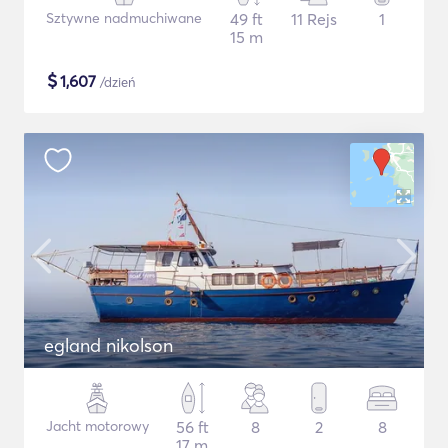
Sztywne nadmuchiwane
49 ft
11 Rejs
1
15 m
$
1,607
/dzień
egland nikolson
Jacht motorowy
56 ft
8
2
8
17 m