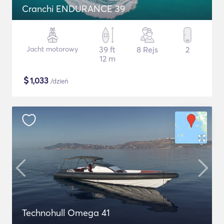
Cranchi ENDURANCE 39
Jacht motorowy
39 ft
8 Rejs
2
12 m
$
1,033
/dzień
Technohull Omega 41