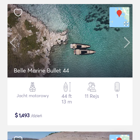
Belle Marine Bullet 44
Jacht motorowy
44 ft
11 Rejs
1
13 m
$
1,493
/dzień