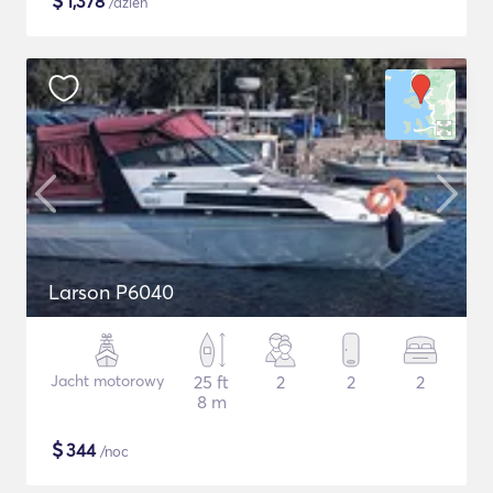
$
1,378
/dzień
Larson P6040
Jacht motorowy
25 ft
2
2
2
8 m
$
344
/noc