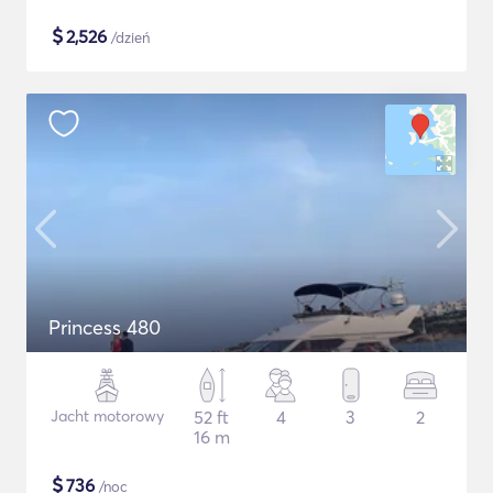
$
2,526
/dzień
Princess 480
Jacht motorowy
52 ft
4
3
2
16 m
$
736
/noc