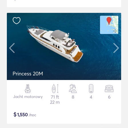
Princess 20M
Jacht motorowy
71 ft
8
4
6
22 m
$
1,550
/noc