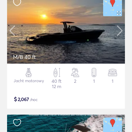
M/B 40 ft
Jacht motorowy
40 ft
2
1
1
12 m
$
2,067
/noc