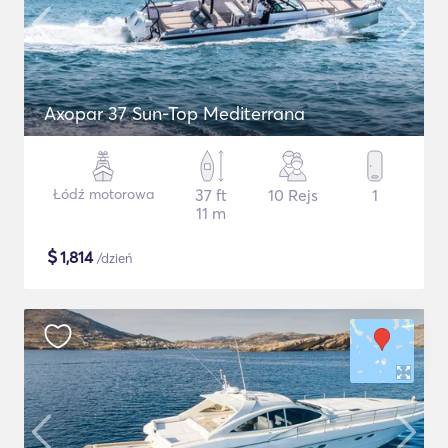
Axopar 37 Sun-Top Mediterrana
Łódź motorowa
37 ft
10 Rejs
1
11 m
$
1,814
/dzień