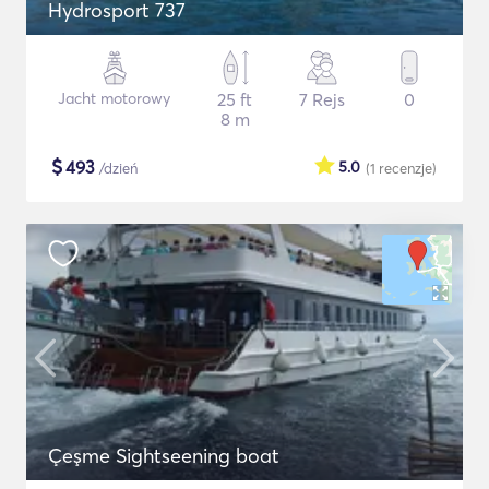
Hydrosport 737
Jacht motorowy
25 ft
7 Rejs
0
8 m
$
493
5.0
/dzień
(1
recenzje
)
Çeşme Sightseening boat