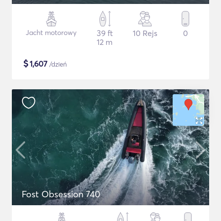
Jacht motorowy
39 ft
10 Rejs
0
12 m
$
1,607
/dzień
Fost Obsession 740