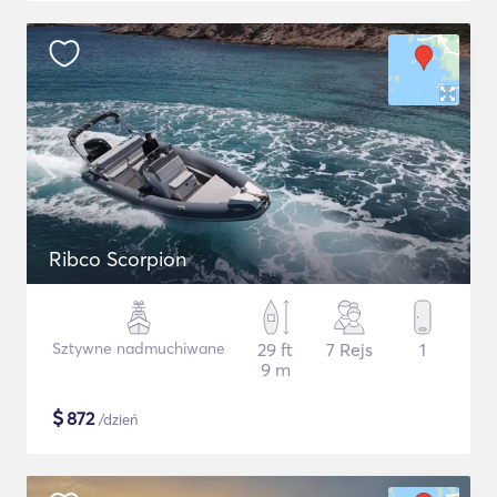
Ribco Scorpion
Sztywne nadmuchiwane
29 ft
7 Rejs
1
9 m
$
872
/dzień