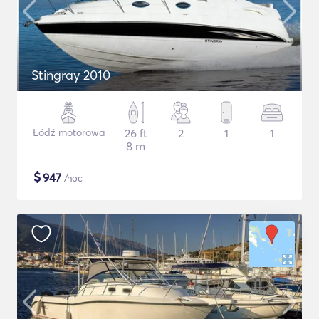
Stingray 2010
Łódź motorowa
26 ft
2
1
1
8 m
$
947
/noc