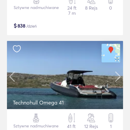
Sztywne nadmuchiwane
24 ft
8 Rejs
0
7 m
$
838
/dzień
Technohull Omega 41
Sztywne nadmuchiwane
41 ft
12 Rejs
1