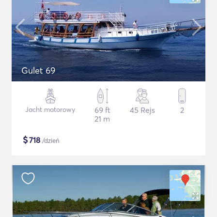
Gulet 69
Jacht motorowy
69 ft
45 Rejs
2
21 m
$
718
/dzień