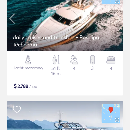
daily cruises and transfers - Posillipo
Technema
Jacht motorowy
51 ft
4
3
4
16 m
$
2,788
/noc