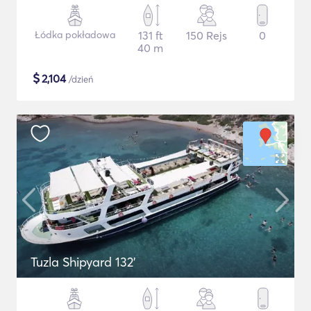
Łódka pokładowa
131 ft
150 Rejs
0
40 m
$
2,104
/dzień
Tuzla Shipyard 132'