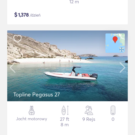
12 m
$
1,378
/dzień
Topline Pegasus 27
Jacht motorowy
27 ft
9 Rejs
0
8 m