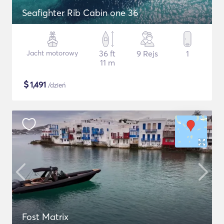
Seafighter Rib Cabin one 36
Jacht motorowy
36 ft
9 Rejs
1
11 m
$
1,491
/dzień
Fost Matrix