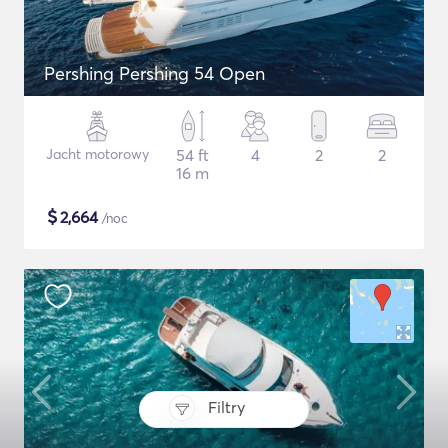
Pershing Pershing 54 Open
Jacht motorowy
54 ft
4
2
2
16 m
$
2,664
/noc
Filtry