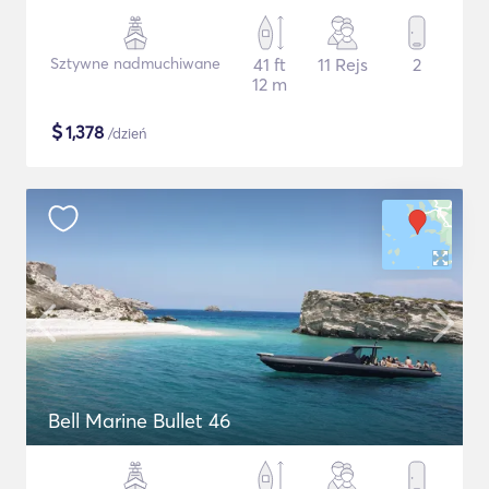
Sztywne nadmuchiwane
41 ft
11 Rejs
2
12 m
$
1,378
/dzień
Bell Marine Bullet 46