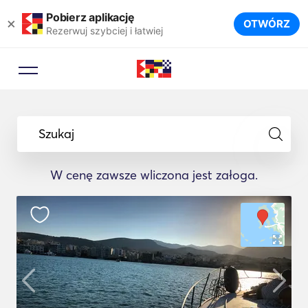
Pobierz aplikację
×
OTWÓRZ
Rezerwuj szybciej i łatwiej
Szukaj
W cenę zawsze wliczona jest załoga.