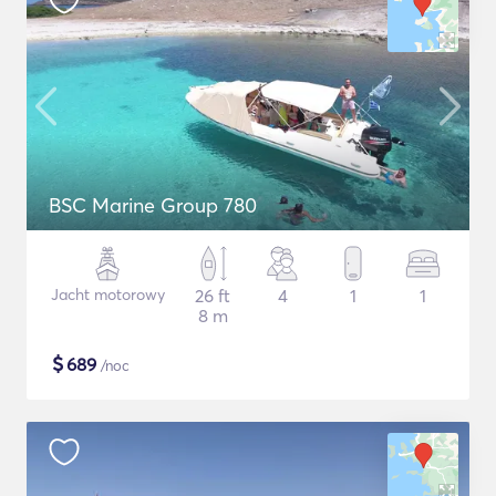
BSC Marine Group 780
Jacht motorowy
26 ft
4
1
1
8 m
$
689
/noc