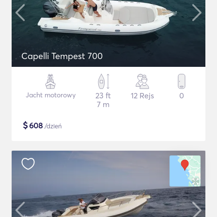
Capelli Tempest 700
Jacht motorowy
23 ft
12 Rejs
0
7 m
$
608
/dzień