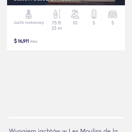
Jacht motorowy
75 ft
10
5
5
23 m
$
16,911
/noc
Wynajem jachtów w Les Moulins de la