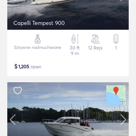
Capelli Tempest 900
Sztywne nadmuchiwane
30 ft
12 Rejs
1
9 m
$
1,205
/dzień