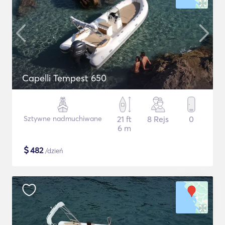
Capelli Tempest 650
Sztywne nadmuchiwane
21 ft
8 Rejs
0
6 m
$
482
/dzień