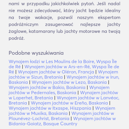
nami w przypadku jakichkolwiek pytań. Jeśli nadal
nie możesz zdecydować, który jacht będzie idealny
na twoje wakacje, pozwól naszym ekspertom
podróżniczym zasugerować najlepsze jachty
żaglowe, katamarany lub jachty motorowe na twoją
podróż.
Podobne wyszukiwania
Wynajem łodzi w Les Moulins de la Boire, Wyspa Île
de Ré
|
Wynajem jachtów w Ars-en-Ré, Wyspa Île de
Ré
|
Wynajem jachtów w Oléron, Francja
|
Wynajem
jachtów w Sizun, Bretania
|
Wynajem jachtów w Irun,
Baskonia
|
Wynajem jachtów w Lezo, Baskonia
|
Wynajem jachtów w Bakio, Baskonia
|
Wynajem
jachtów w Pedernales, Baskonia
|
Wynajem jachtów
w Loperhet, Bretania
|
Wynajem jachtów w Lanvéoc,
Bretania
|
Wynajem jachtów w Ereño, Baskonia
|
Wynajem jachtów w Itxaspe, Hiszpania
|
Wynajem
jachtów w Muxika, Baskonia
|
Wynajem jachtów w
Plounévez-Lochrist, Bretania
|
Wynajem jachtów w
Bidania-Goiatz, Basque Country