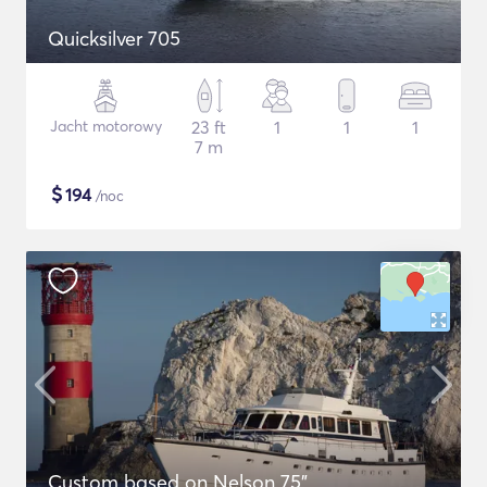
Quicksilver 705
Jacht motorowy
23 ft
1
1
1
7 m
$
194
/noc
Custom based on Nelson 75"