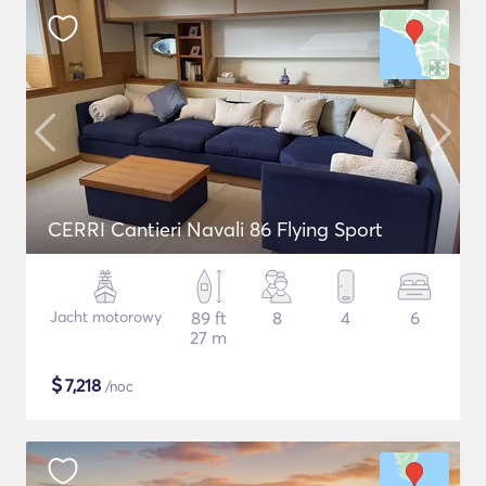
CERRI Cantieri Navali 86 Flying Sport
Jacht motorowy
89 ft
8
4
6
27 m
$
7,218
/noc