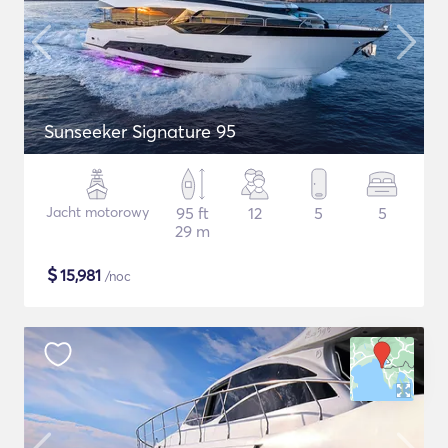
Sunseeker Signature 95
Jacht motorowy
95 ft
12
5
5
29 m
$
15,981
/noc