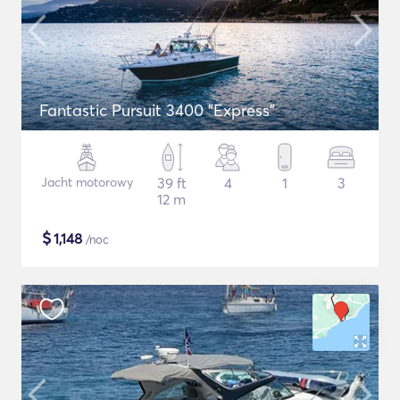
Fantastic Pursuit 3400 "Express"
Jacht motorowy
39 ft
4
1
3
12 m
$
1,148
/noc