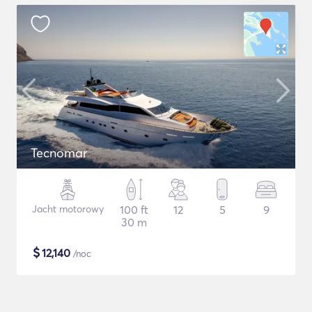
Tecnomar
Jacht motorowy
100 ft
12
5
9
30 m
$
12,140
/noc