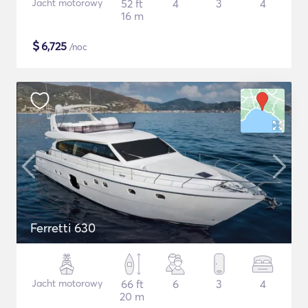
Jacht motorowy
52 ft
4
3
4
16 m
$
6,725
/noc
Ferretti 630
Jacht motorowy
66 ft
6
3
4
20 m