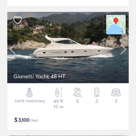
Gianetti Yacht 48 HT
Jacht motorowy
49 ft
5
3
3
15 m
$
3,100
/noc