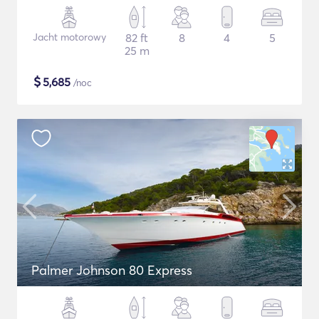
Jacht motorowy
82 ft
8
4
5
25 m
$
5,685
/noc
Palmer Johnson 80 Express