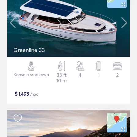
Greenline 33
Konsola środkowa
33 ft
4
1
2
10 m
$
1,493
/noc