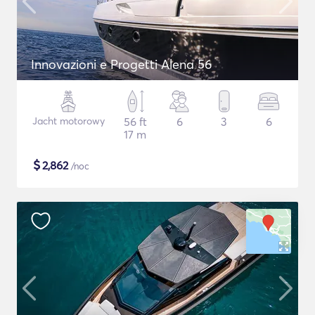
Innovazioni e Progetti Alena 56
Jacht motorowy
56 ft
6
3
6
17 m
$
2,862
/noc