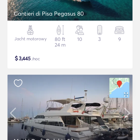
Cantieri di Pisa Pegasus 80
Jacht motorowy
80 ft
10
3
9
24 m
$
3,445
/noc