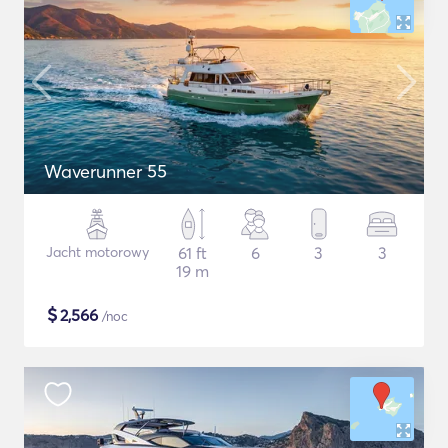
Waverunner 55
Jacht motorowy
61 ft
6
3
3
19 m
$
2,566
/noc