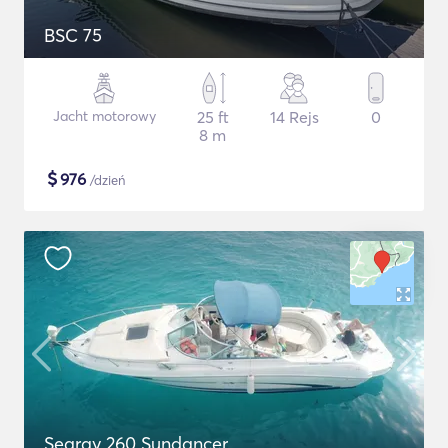
BSC 75
Jacht motorowy
25 ft
14 Rejs
0
8 m
$
976
/dzień
Searay 260 Sundancer