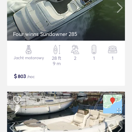
Four winns Sundowner 285
Jacht motorowy
28 ft
2
1
1
9 m
$
803
/noc