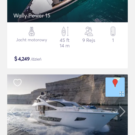
Wally Power 15
Jacht motorowy
45 ft
9 Rejs
1
14 m
$
4,249
/dzień