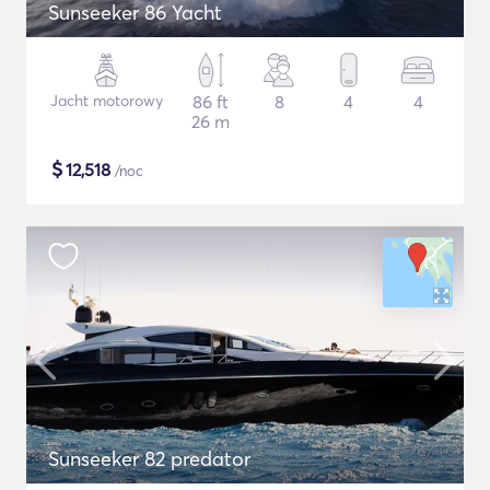
Sunseeker 86 Yacht
Jacht motorowy
86 ft
8
4
4
26 m
$
12,518
/noc
Sunseeker 82 predator