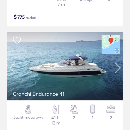
7 m
$
775
/dzień
Cranchi Endurance 41
Jacht motorowy
41 ft
2
1
2
12 m