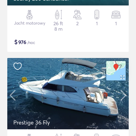
Jacht motorowy
26 ft
2
1
1
8 m
$
976
/noc
Prestige 36 Fly