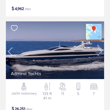
$
4,962
/noc
Admiral Yachts
Jacht motorowy
135 ft
11
5
7
41 m
$
26,251
/noc