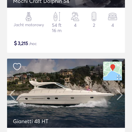
Mochi Craft Dolphin 54
Jacht motorowy
54 ft
4
2
4
16 m
$
3,215
/noc
Gianetti 48 HT