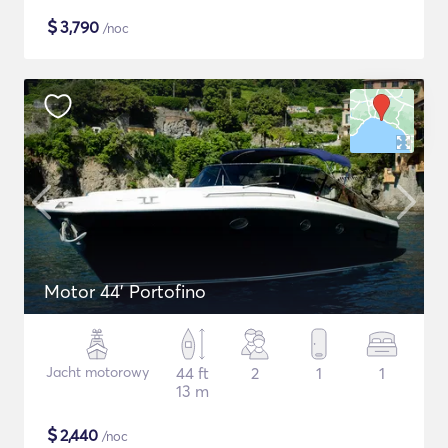
$
3,790
/noc
Motor 44' Portofino
Jacht motorowy
44 ft
2
1
1
13 m
$
2,440
/noc