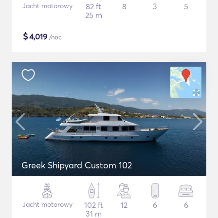
Jacht motorowy
82 ft
8
3
5
25 m
$
4,019
/noc
Greek Shipyard Custom 102
Jacht motorowy
102 ft
12
6
6
31 m