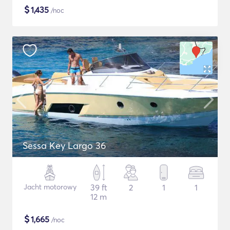
$
1,435
/noc
Sessa Key Largo 36
Jacht motorowy
39 ft
2
1
1
12 m
$
1,665
/noc