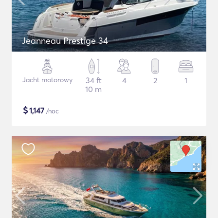
Jeanneau Prestige 34
Jacht motorowy
34 ft
4
2
1
10 m
$
1,147
/noc