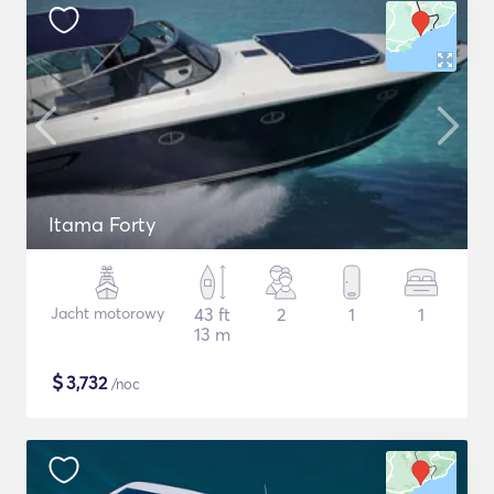
Itama Forty
Jacht motorowy
43 ft
2
1
1
13 m
$
3,732
/noc