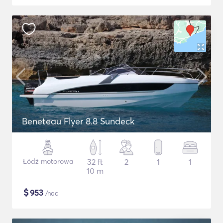
Beneteau Flyer 8.8 Sundeck
Łódź motorowa
32 ft
2
1
1
10 m
$
953
/noc