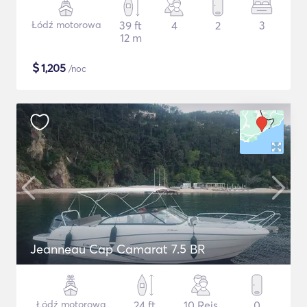
Łódź motorowa
39 ft
4
2
3
12 m
$
1,205
/noc
Jeanneau Cap Camarat 7.5 BR
Łódź motorowa
24 ft
10 Rejs
0