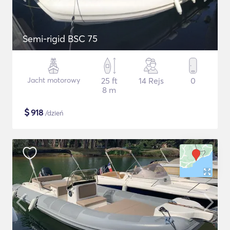
Semi-rigid BSC 75
Jacht motorowy
25 ft
14 Rejs
0
8 m
$
918
/dzień