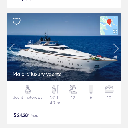
Maiora luxury yachts
Jacht motorowy
131 ft
12
6
10
40 m
$
24,281
/noc