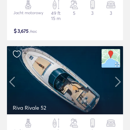
Jacht motorowy
49 ft
5
3
3
15 m
$
3,675
/noc
Riva Rivale 52