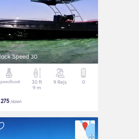
lack Speed 30
Speedboat
30 ft
9 Rejs
0
9 m
$
275
/dzień