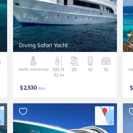
Diving Safari Yacht
2
Jacht motorowy
105 ft
20
10
10
Ja
32 m
$
2,530
/noc