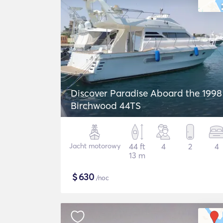
Discover Paradise Aboard the 1998
Birchwood 44TS
Jacht motorowy
44 ft
4
2
4
13 m
$
630
/noc