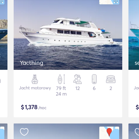
k
Yacthing
s
Jacht motorowy
79 ft
12
6
2
Ja
24 m
$
1,378
/noc