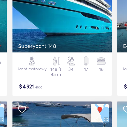
Superyacht 148
E
Jacht motorowy
148 ft
34
17
16
Ja
45 m
$
4,921
/noc