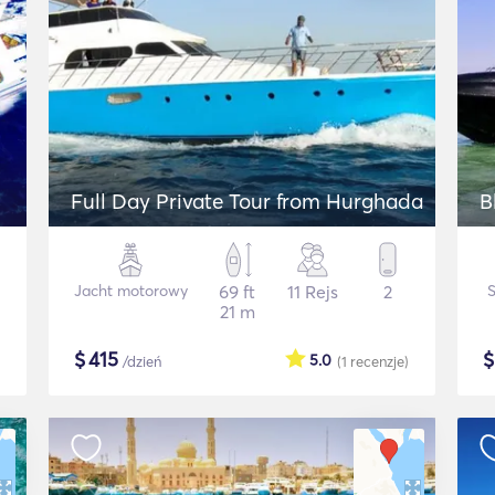
Full Day Private Tour from Hurghada
B
Jacht motorowy
69 ft
11 Rejs
2
21 m
$
415
5.0
/dzień
(1
recenzje
)