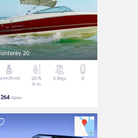
onterey 20
Speedboat
20 ft
5 Rejs
0
6 m
$
264
/dzień