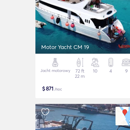
Motor Yacht CM 19
Jacht motorowy
72 ft
10
4
9
22 m
$
871
/noc