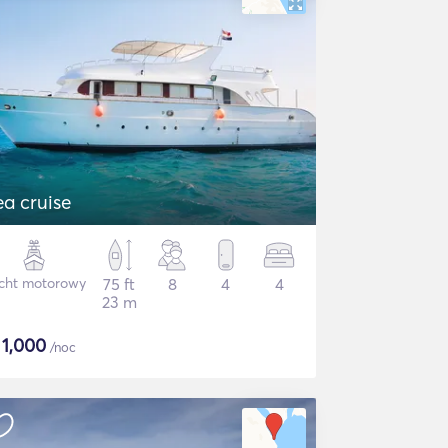
ea cruise
cht motorowy
75 ft
8
4
4
23 m
$
1,000
/noc