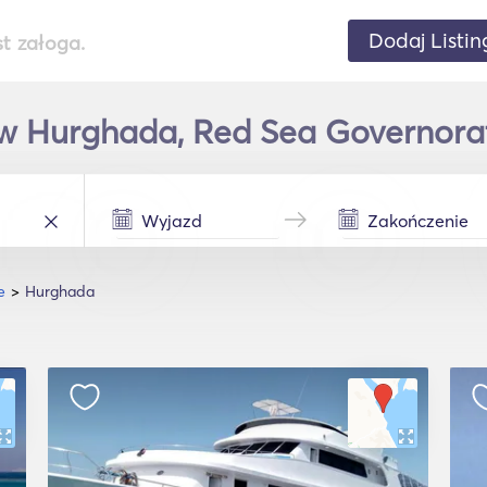
Dodaj Listin
st załoga.
w Hurghada, Red Sea Governorat
e
Hurghada