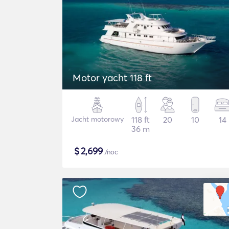
Motor yacht 118 ft
Jacht motorowy
118 ft
20
10
14
36 m
$
2,699
/noc