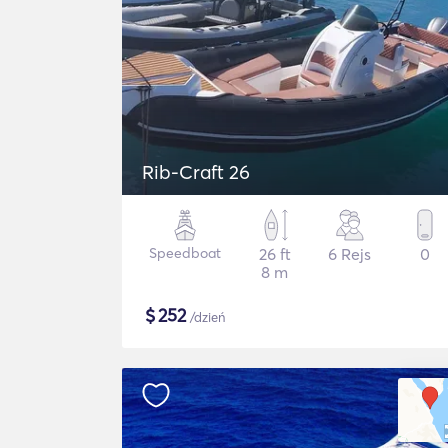
Rib-Craft 26
Speedboat
26 ft
6 Rejs
0
8 m
$
252
/dzień