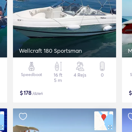
Wellcraft 180 Sportsman
M
Speedboat
16 ft
4 Rejs
0
5 m
$
178
/dzień