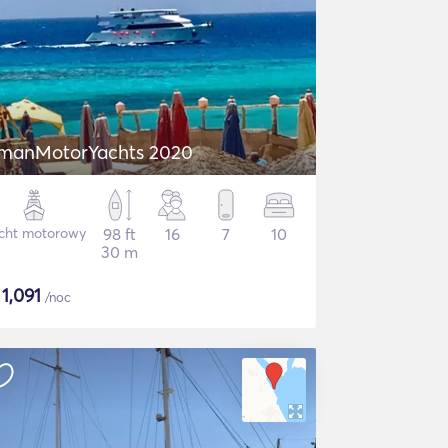
manMotorYachts 2020
cht motorowy
98 ft
16
7
10
30 m
$
1,091
/noc