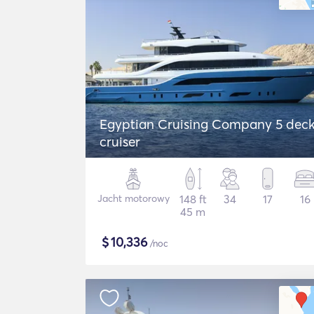
Egyptian Cruising Company 5 dec
cruiser
Jacht motorowy
148 ft
34
17
16
45 m
$
10,336
/noc