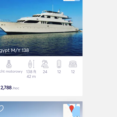
gypt M/Y 138
cht motorowy
138 ft
24
12
12
42 m
$
2,788
/noc