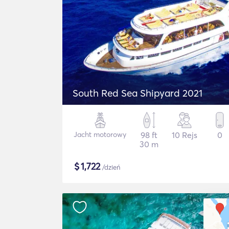
South Red Sea Shipyard 2021
Jacht motorowy
98 ft
10 Rejs
0
30 m
$
1,722
/dzień