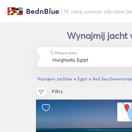
BednBlue
| W cenę zawsze wliczona je
Wynajmij jacht 
Miejsce startu
Wynajem Jachtów
Egipt
Red Sea Governorat
Filtry