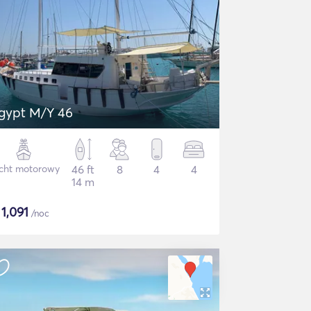
gypt M/Y 46
cht motorowy
46 ft
8
4
4
14 m
$
1,091
/noc