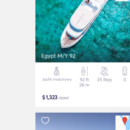
Egypt M/Y 92
Jacht motorowy
92 ft
35 Rejs
0
28 m
$
1,323
/dzień