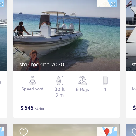
star marine 2020
s
Speedboat
30 ft
6 Rejs
1
Ja
9 m
$
545
/dzień