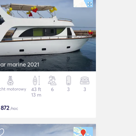
tar marine 2021
cht motorowy
43 ft
6
3
3
13 m
$
872
/noc