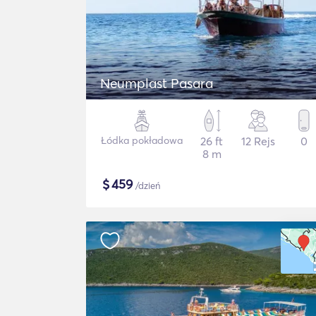
Neumplast Pasara
Łódka pokładowa
26 ft
12 Rejs
0
8 m
$
459
/dzień