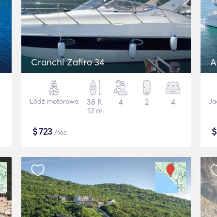
Cranchi Zafiro 34
A
Łódź motorowa
38 ft
4
2
4
Ja
12 m
$
723
/noc