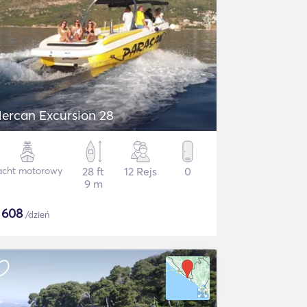
ercan Excursion 28
acht motorowy
28 ft
12 Rejs
0
9 m
$
608
/dzień