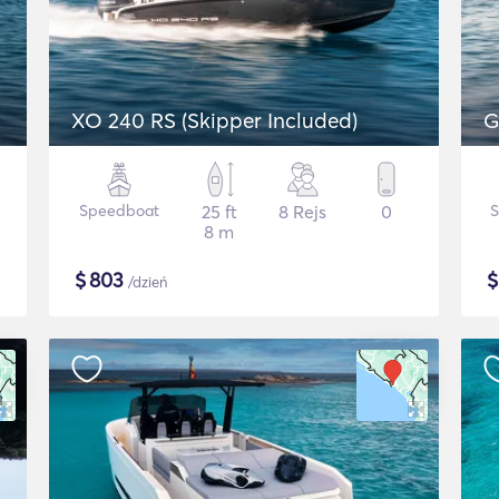
XO 240 RS (Skipper Included)
G
Speedboat
25 ft
8 Rejs
0
S
8 m
$
803
/dzień