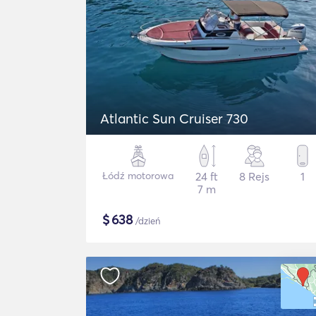
Atlantic Sun Cruiser 730
Łódź motorowa
24 ft
8 Rejs
1
7 m
$
638
/dzień