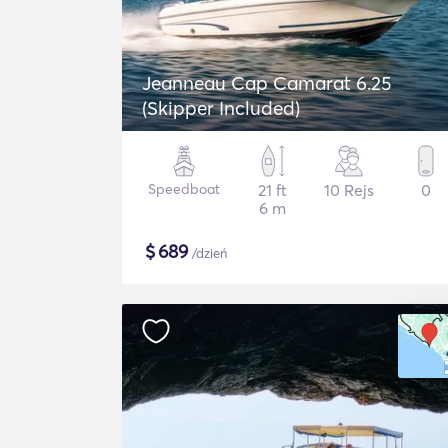
Jeanneau Cap Camarat 6.25
(Skipper Included)
Speedboat
21 ft
10 Rejs
0
6 m
$
689
/dzień