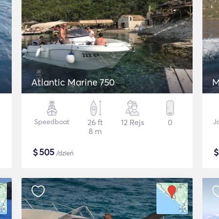
Atlantic Marine 750
M
Speedboat
26 ft
12 Rejs
0
J
8 m
$
505
/dzień