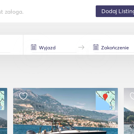
Dodaj Listin
st załoga.