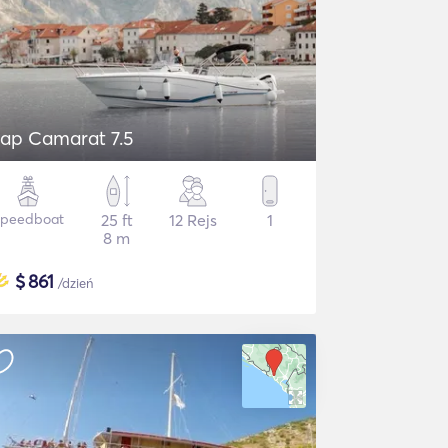
ap Camarat 7.5
Speedboat
25 ft
12 Rejs
1
8 m
$
861
/dzień