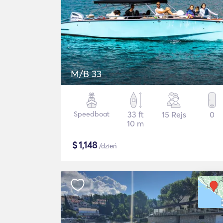
M/B 33
Speedboat
33 ft
15 Rejs
0
10 m
$
1,148
/dzień