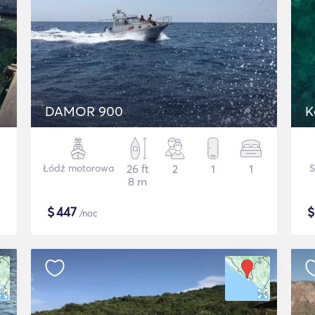
DAMOR 900
K
Łódź motorowa
26 ft
2
1
1
8 m
$
447
/noc