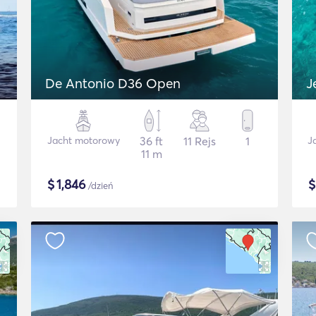
De Antonio D36 Open
J
Jacht motorowy
36 ft
11 Rejs
1
J
11 m
$
1,846
/dzień