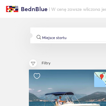
BednBlue
| W cenę zawsze wliczona je
Filtry