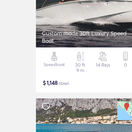
Custom made 30ft Luxury Speed
Boat
Speedboat
30 ft
14 Rejs
0
9 m
$
1,148
/dzień