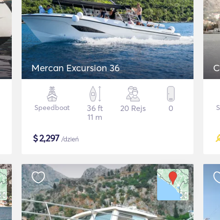
Mercan Excursion 36
C
Speedboat
36 ft
20 Rejs
0
11 m
$
2,297
/dzień