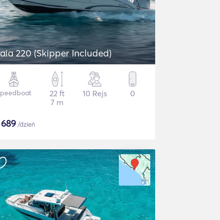
aia 220 (Skipper Included)
peedboat
22 ft
10 Rejs
0
7 m
$
689
/dzień