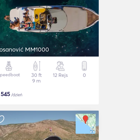
osanović MM1000
Speedboat
30 ft
12 Rejs
0
9 m
$
545
/dzień