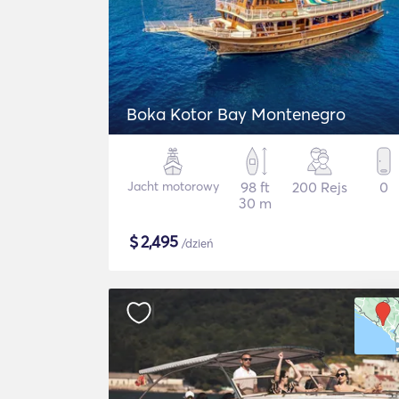
Boka Kotor Bay Montenegro
Jacht motorowy
98 ft
200 Rejs
0
30 m
$
2,495
/dzień