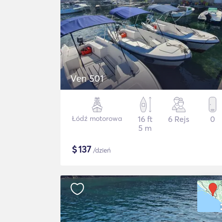
Ven 501
Łódź motorowa
16 ft
6 Rejs
0
5 m
$
137
/dzień