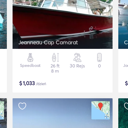
Jeanneau Cap Camarat
C
Speedboat
26 ft
30 Rejs
0
Ja
8 m
$
1,033
/dzień