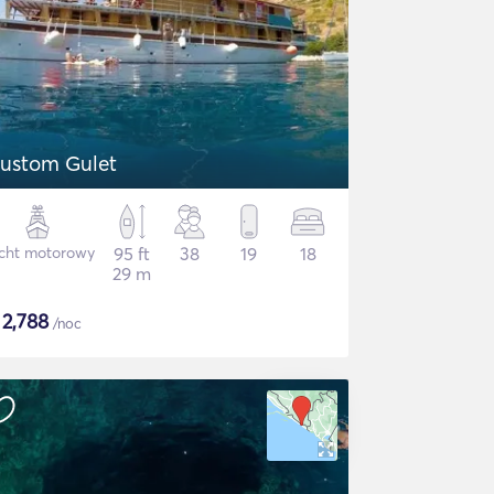
ustom Gulet
cht motorowy
95 ft
38
19
18
29 m
$
2,788
/noc