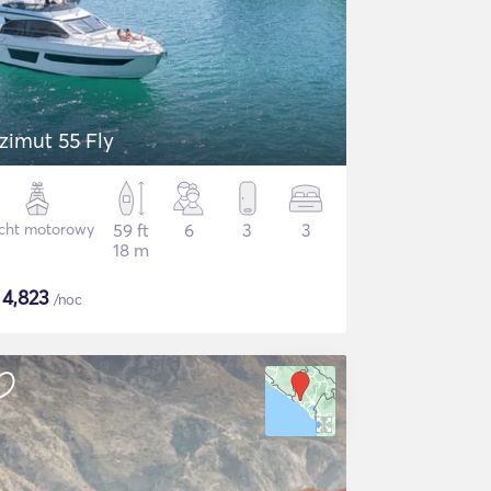
zimut 55 Fly
cht motorowy
59 ft
6
3
3
18 m
$
4,823
/noc