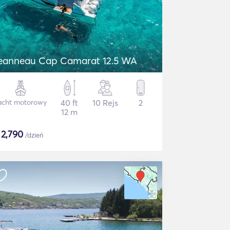
eanneau Cap Camarat 12.5 WA
acht motorowy
40 ft
10 Rejs
2
12 m
$
2,790
/dzień