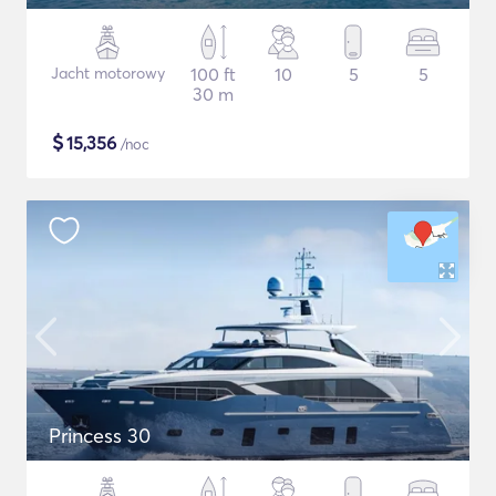
Jacht motorowy
100 ft
10
5
5
30 m
$
15,356
/noc
Princess 30