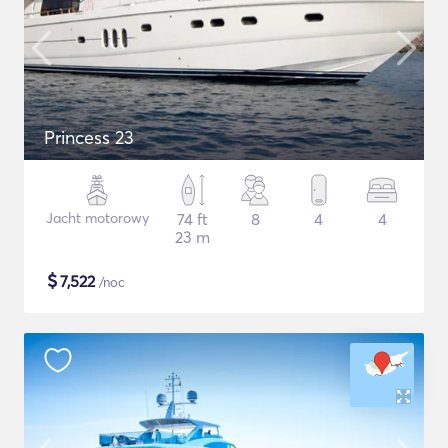
Princess 23
Jacht motorowy
74 ft
8
4
4
23 m
$
7,522
/noc