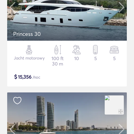
Princess 30
Jacht motorowy
100 ft
10
5
5
30 m
$
15,356
/noc