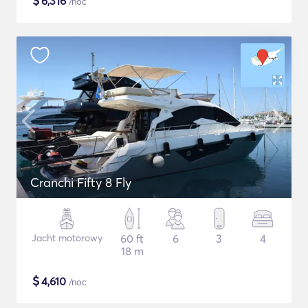
$
6,316
/noc
Cranchi Fifty 8 Fly
Jacht motorowy
60 ft
6
3
4
18 m
$
4,610
/noc