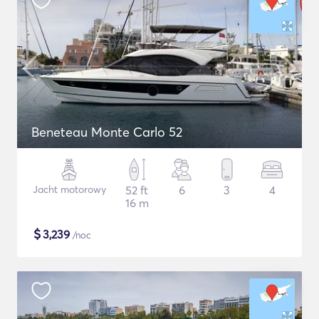
Beneteau Monte Carlo 52
Jacht motorowy
52 ft
6
3
4
16 m
$
3,239
/noc