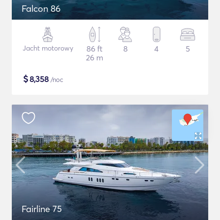
Falcon 86
Jacht motorowy
86 ft
8
4
5
26 m
$
8,358
/noc
Fairline 75