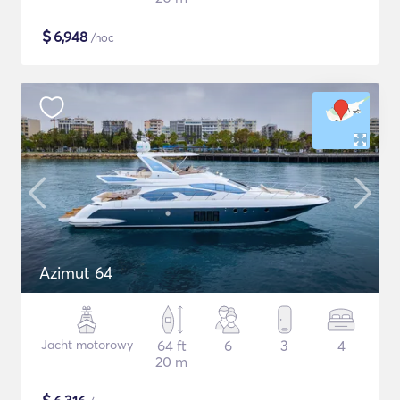
$
6,948
/noc
Azimut 64
Jacht motorowy
64 ft
6
3
4
20 m