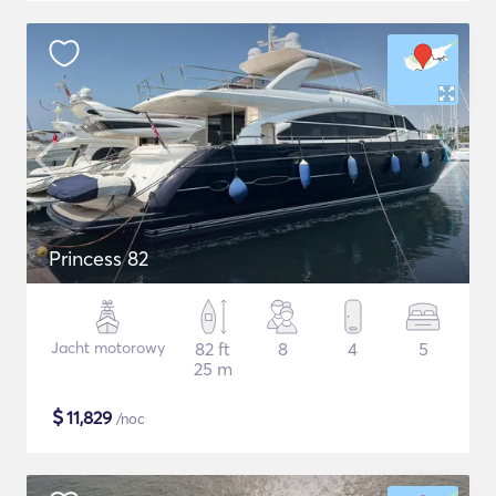
Princess 82
Jacht motorowy
82 ft
8
4
5
25 m
$
11,829
/noc