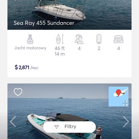
Sea Ray 455 Sundancer
Jacht motorowy
46 ft
4
2
4
14 m
$
2,871
/noc
Filtry