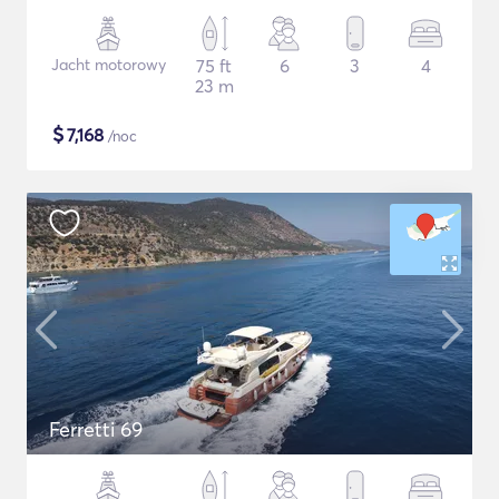
Jacht motorowy
75 ft
6
3
4
23 m
$
7,168
/noc
Ferretti 69