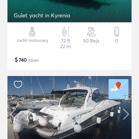
Gulet yacht in Kyrenia
Jacht motorowy
72 ft
50 Rejs
0
22 m
$
740
/dzień