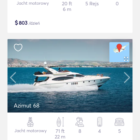
Jacht motorowy
20 ft
5 Rejs
0
6 m
$
803
/dzień
Azimut 68
Jacht motorowy
71 ft
8
4
5
22 m