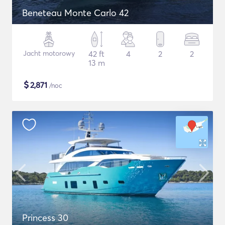
Beneteau Monte Carlo 42
Jacht motorowy
42 ft
4
2
2
13 m
$
2,871
/noc
Princess 30