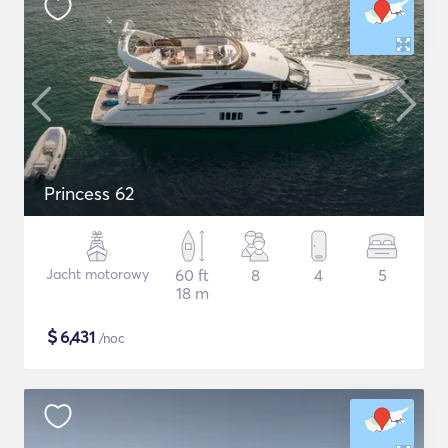
Princess 62
Jacht motorowy
60 ft
8
4
5
18 m
$
6,431
/noc