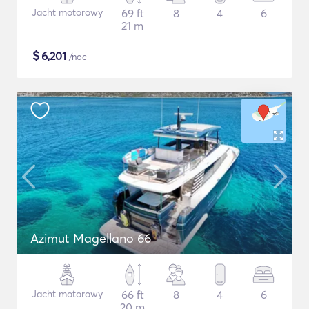
Jacht motorowy
69 ft
8
4
6
21 m
$
6,201
/noc
Azimut Magellano 66
Jacht motorowy
66 ft
8
4
6
20 m