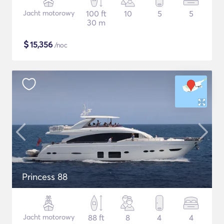
Jacht motorowy
100 ft
10
5
5
30 m
$
15,356
/noc
Princess 88
Jacht motorowy
88 ft
8
4
4