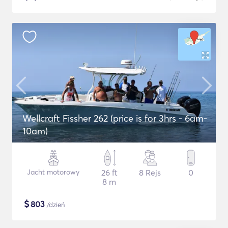
Wellcraft Fissher 262 (price is for 3hrs - 6am-
10am)
Jacht motorowy
26 ft
8 Rejs
0
8 m
$
803
/dzień