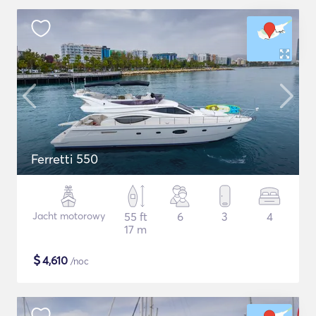
Ferretti 550
Jacht motorowy
55 ft
6
3
4
17 m
$
4,610
/noc