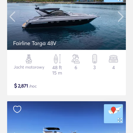
Fairline Targa 48V
Jacht motorowy
48 ft
6
3
4
15 m
$
2,871
/noc