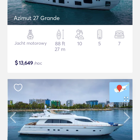
Azimut 27 Grande
Jacht motorowy
88 ft
10
5
7
27 m
$
13,649
/noc