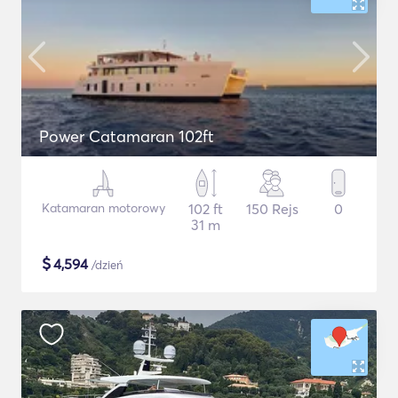
Power Catamaran 102ft
Katamaran motorowy
102 ft
150 Rejs
0
31 m
$
4,594
/dzień