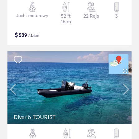
Jacht motorowy
52 ft
22 Rejs
3
16 m
$
539
/dzień
Diverib TOURIST