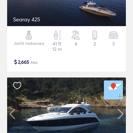
Searay 425
Jacht motorowy
41 ft
4
2
3
12 m
$
2,665
/noc