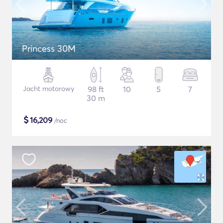
Princess 30M
Jacht motorowy
98 ft
10
5
7
30 m
$
16,209
/noc