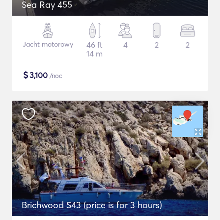
Sea Ray 455
Jacht motorowy
46 ft
4
2
2
14 m
$
3,100
/noc
Brichwood S43 (price is for 3 hours)