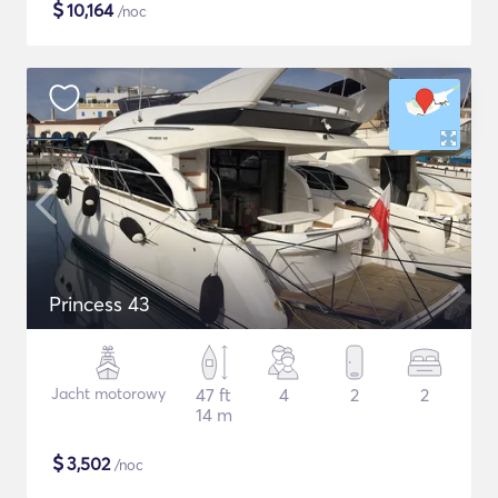
$
10,164
/noc
Princess 43
Jacht motorowy
47 ft
4
2
2
14 m
$
3,502
/noc