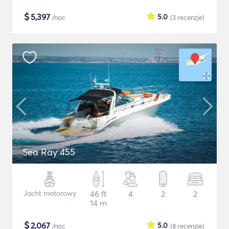
$
5,397
5.0
/noc
(3
recenzje
)
Sea Ray 455
Jacht motorowy
46 ft
4
2
2
14 m
$
2,067
5.0
/noc
(8
recenzje
)