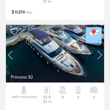
27 m
$
11,370
/noc
Princess 82
Jacht motorowy
82 ft
8
4
4
25 m