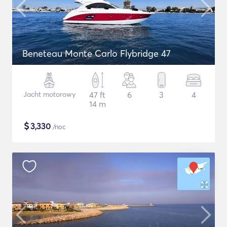
Beneteau Monte Carlo Flybridge 47
Jacht motorowy
47 ft
6
3
4
14 m
$
3,330
/noc