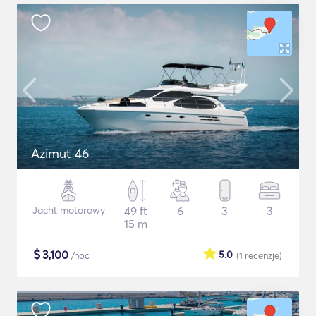
Azimut 46
Jacht motorowy
49 ft
6
3
3
15 m
$
3,100
5.0
/noc
(1
recenzje
)