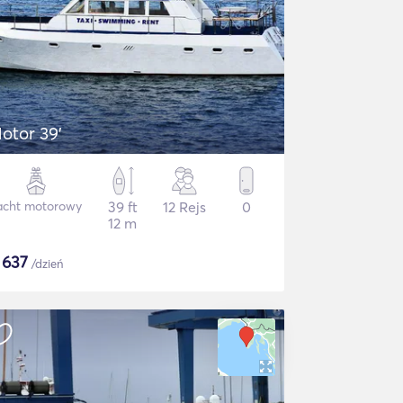
otor 39'
acht motorowy
39 ft
12 Rejs
0
12 m
$
637
/dzień