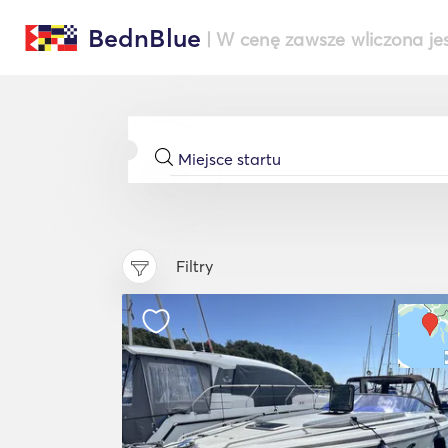
BednBlue
| W cenę zawsze wliczona je
Filtry