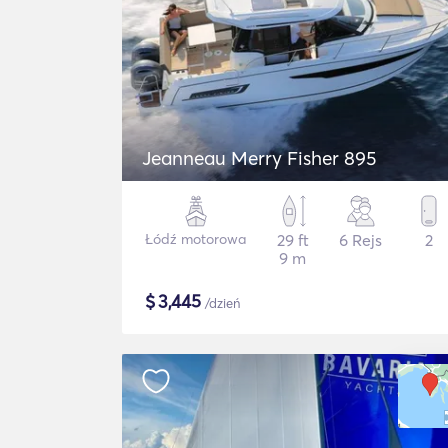
Jeanneau Merry Fisher 895
Łódź motorowa
29 ft
6 Rejs
2
9 m
$
3,445
/dzień