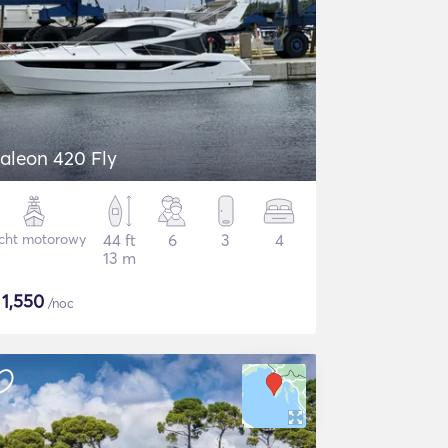
aleon 420 Fly
cht motorowy
44 ft
6
3
4
13 m
$
1,550
/noc