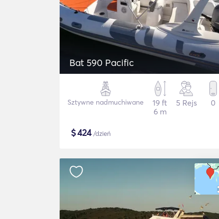
Bat 590 Pacific
Sztywne nadmuchiwane
19 ft
5 Rejs
0
6 m
$
424
/dzień