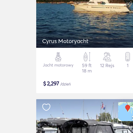
Cyrus Motoryacht
Jacht motorowy
59 ft
12 Rejs
1
18 m
$
2,297
/dzień