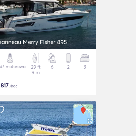
eanneau Merry Fisher 895
dź motorowa
29 ft
6
2
3
9 m
$
817
/noc