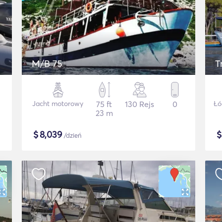
M/B 75
T
Jacht motorowy
75 ft
130 Rejs
0
Łó
23 m
$
8,039
/dzień