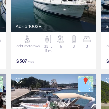
Adria 1002V
S
Jacht motorowy
35 ft
6
3
3
Ja
11 m
$
507
/noc