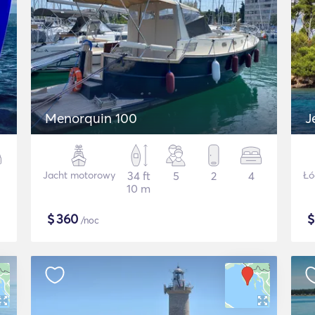
Menorquin 100
J
Jacht motorowy
34 ft
5
2
4
Łó
10 m
$
360
/noc