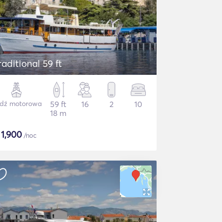
raditional 59 ft
dź motorowa
59 ft
16
2
10
18 m
$
1,900
/noc