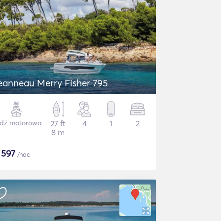
eanneau Merry Fisher 795
dź motorowa
27 ft
4
1
2
8 m
$
597
/noc