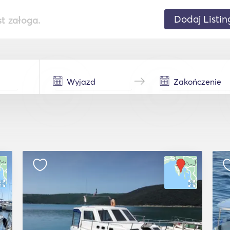
Dodaj Listin
st załoga.