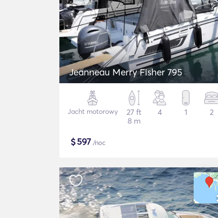
Jeanneau Merry Fisher 795
Jacht motorowy
27 ft
4
1
2
8 m
$
597
/noc