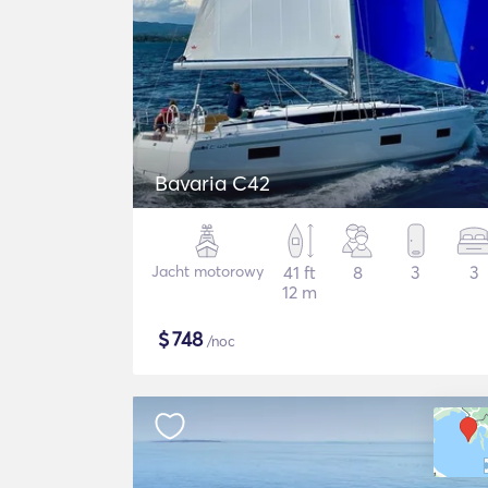
Bavaria C42
Jacht motorowy
41 ft
8
3
3
12 m
$
748
/noc