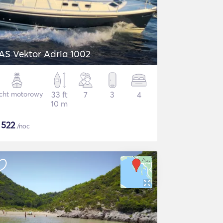
AS Vektor Adria 1002
cht motorowy
33 ft
7
3
4
10 m
$
522
/noc