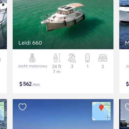
Leidi 660
M
Jacht motorowy
24 ft
3
1
2
J
7 m
$
562
/noc