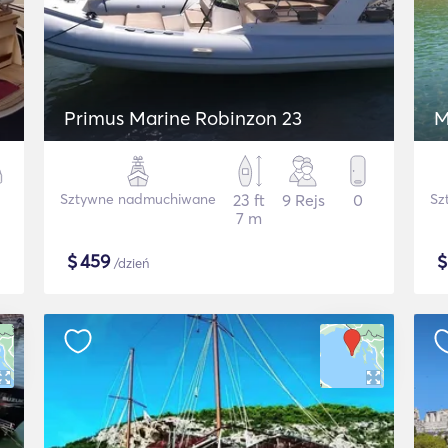
Primus Marine Robinzon 23
M
Sztywne nadmuchiwane
23 ft
9 Rejs
0
Sz
7 m
$
459
/dzień