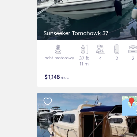
Sunseeker Tomahawk 37
Jacht motorowy
37 ft
4
2
2
11 m
$
1,148
/noc