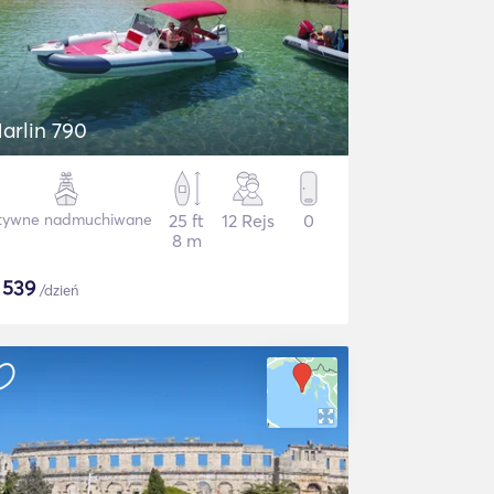
arlin 790
tywne nadmuchiwane
25 ft
12 Rejs
0
8 m
$
539
/dzień