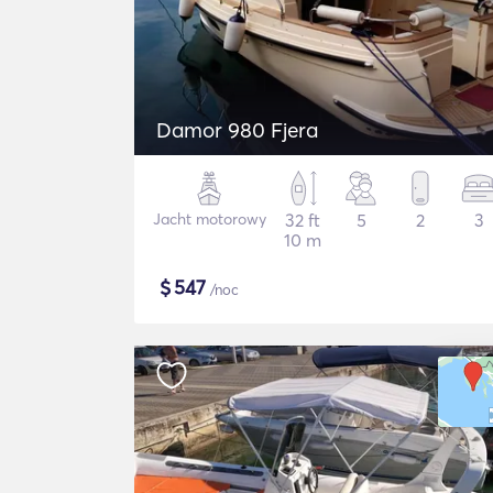
Damor 980 Fjera
Jacht motorowy
32 ft
5
2
3
10 m
$
547
/noc