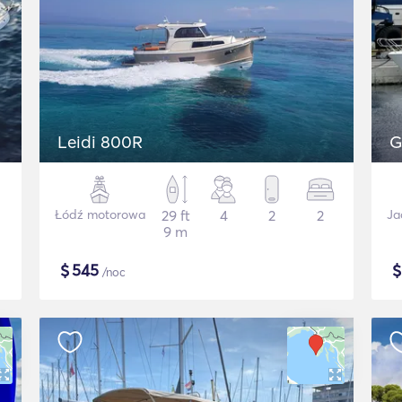
Leidi 800R
G
Łódź motorowa
29 ft
4
2
2
Ja
9 m
$
545
/noc