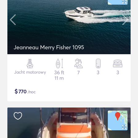
Jeanneau Merry Fisher 1095
Jacht motorowy
36 ft
7
3
3
11 m
$
770
/noc