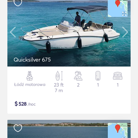
Quicksilver 675
Łódź motorowa
23 ft
2
1
1
7 m
$
528
/noc