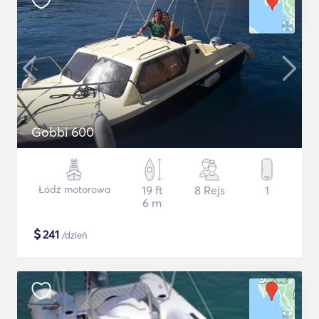
Gobbi 600
Łódź motorowa
19 ft
8 Rejs
1
6 m
$
241
/dzień