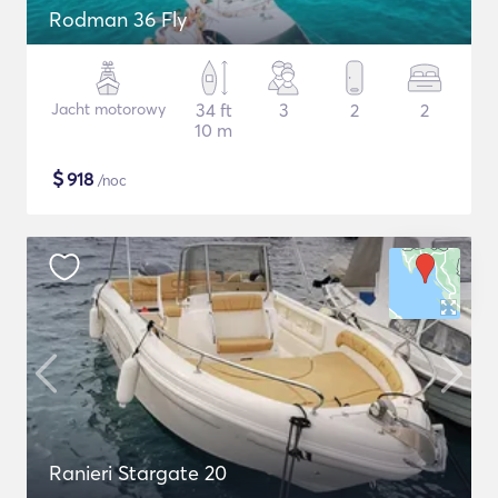
Rodman 36 Fly
Jacht motorowy
34 ft
3
2
2
10 m
$
918
/noc
Ranieri Stargate 20