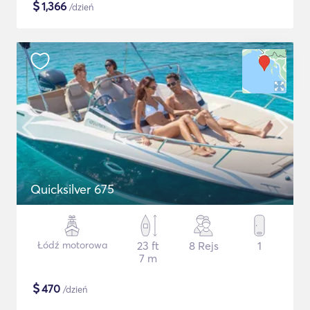
$
1,366
/dzień
Quicksilver 675
Łódź motorowa
23 ft
8 Rejs
1
7 m
$
470
/dzień