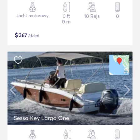
Jacht motorowy
0 ft
10 Rejs
0
0 m
$
367
/dzień
Sessa Key Largo One