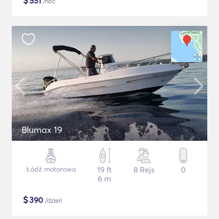
$
551
/noc
Blumax 19
Łódź motorowa
19 ft
8 Rejs
0
6 m
$
390
/dzień