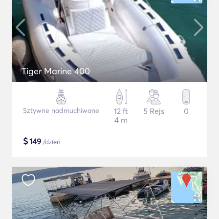
Tiger Marine 400
Sztywne nadmuchiwane
12 ft
5 Rejs
0
4 m
$
149
/dzień