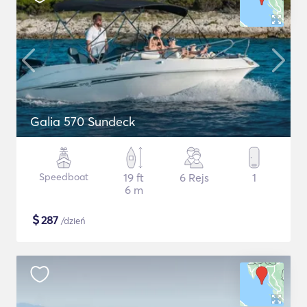
Galia 570 Sundeck
Speedboat
19 ft
6 Rejs
1
6 m
$
287
/dzień