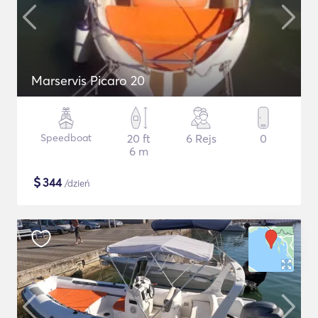
Marservis Picaro 20
Speedboat
20 ft
6 Rejs
0
6 m
$
344
/dzień