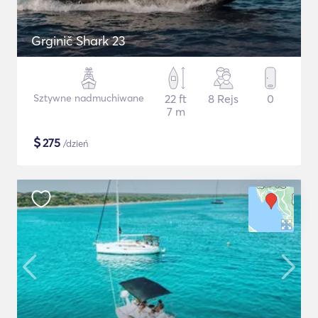
Grginič Shark 23
Sztywne nadmuchiwane
22 ft
8 Rejs
0
7 m
$
275
/dzień