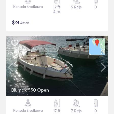
Konsola środkowa
12 ft
5 Rejs
0
4 m
$
91
/dzień
Blumax 550 Open
Konsola środkowa
17 ft
7 Rejs
0