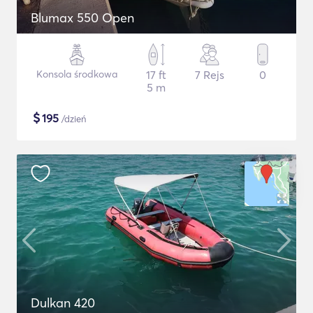
Blumax 550 Open
Konsola środkowa
17 ft
7 Rejs
0
5 m
$
195
/dzień
Dulkan 420