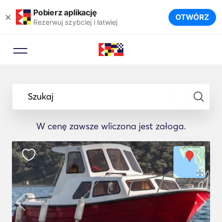
Pobierz aplikację
×
OTWÓRZ
Rezerwuj szybciej i łatwiej
Szukaj
W cenę zawsze wliczona jest załoga.