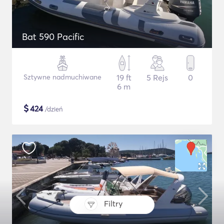
Bat 590 Pacific
Sztywne nadmuchiwane
19 ft
5 Rejs
0
6 m
$
424
/dzień
Filtry