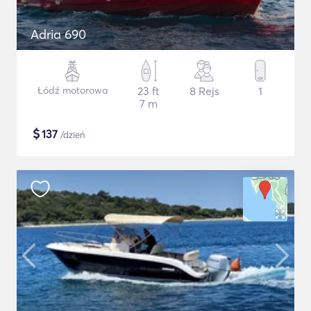
Adria 690
Łódź motorowa
23 ft
8 Rejs
1
7 m
$
137
/dzień