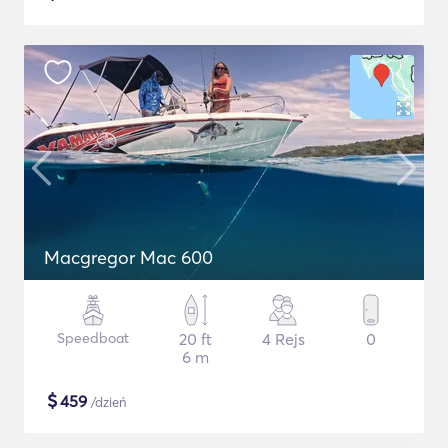
Macgregor Mac 600
Speedboat
20 ft
4 Rejs
0
6 m
$
459
/dzień