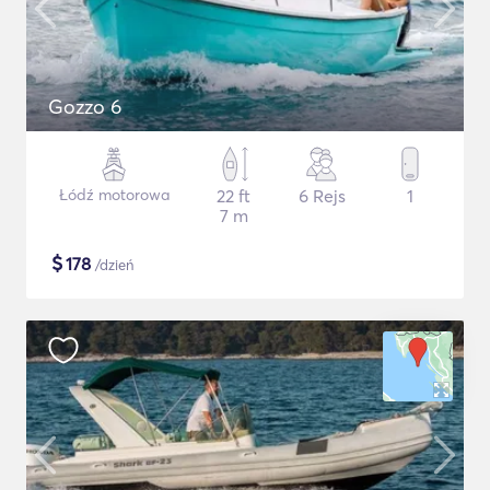
Gozzo 6
Łódź motorowa
22 ft
6 Rejs
1
7 m
$
178
/dzień