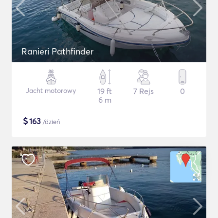
Ranieri Pathfinder
Jacht motorowy
19 ft
7 Rejs
0
6 m
$
163
/dzień