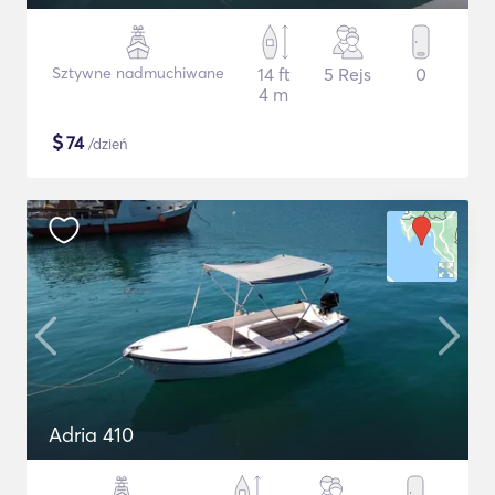
Sztywne nadmuchiwane
14 ft
5 Rejs
0
4 m
$
74
/dzień
Adria 410