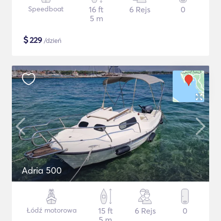
Speedboat
16 ft
6 Rejs
0
5 m
$
229
/dzień
Adria 500
Łódź motorowa
15 ft
6 Rejs
0
5 m