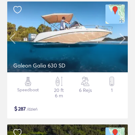
Galeon Galia 630 SD
Speedboat
20 ft
6 Rejs
1
6 m
$
287
/dzień