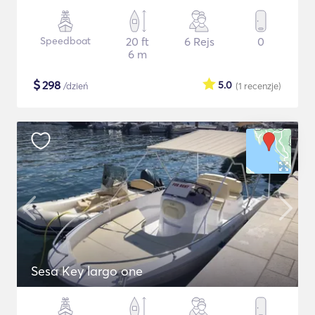
Speedboat
20 ft
6 Rejs
0
6 m
$
298
5.0
/dzień
(1
recenzje
)
Sesa Key largo one