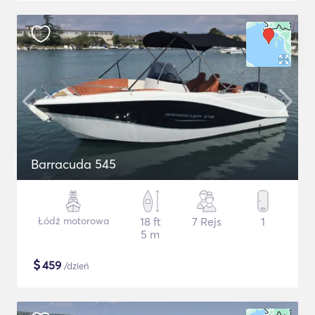
Barracuda 545
Łódź motorowa
18 ft
7 Rejs
1
5 m
$
459
/dzień