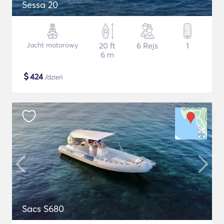
Sessa 20
Jacht motorowy
20 ft
6 Rejs
1
6 m
$
424
/dzień
Sacs S680