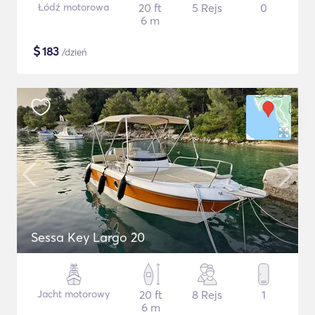
Łódź motorowa
20 ft
5 Rejs
0
6 m
$
183
/dzień
Sessa Key Largo 20
Jacht motorowy
20 ft
8 Rejs
1
6 m