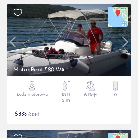
Motor Boat 580 WA
Łódź motorowa
18 ft
6 Rejs
0
5 m
$
333
/dzień