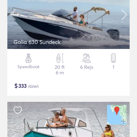
Galia 630 Sundeck
Speedboat
20 ft
6 Rejs
1
6 m
$
333
/dzień