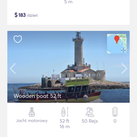
5 m
$
183
/dzień
Wooden boat 52 ft
Jacht motorowy
52 ft
50 Rejs
0
16 m