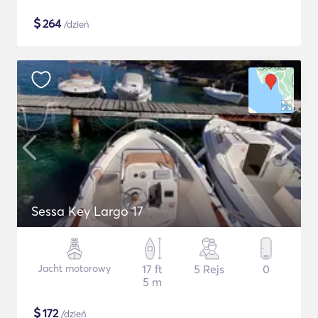
$
264
/dzień
Sessa Key Largo 17
Jacht motorowy
17 ft
5 Rejs
0
5 m
$
172
/dzień