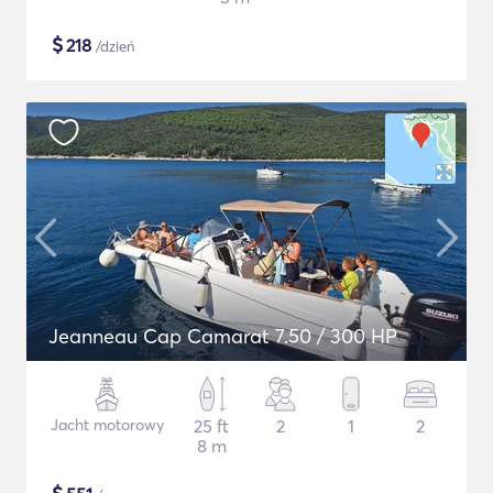
$
218
/dzień
Jeanneau Cap Camarat 7.50 / 300 HP
Jacht motorowy
25 ft
2
1
2
8 m