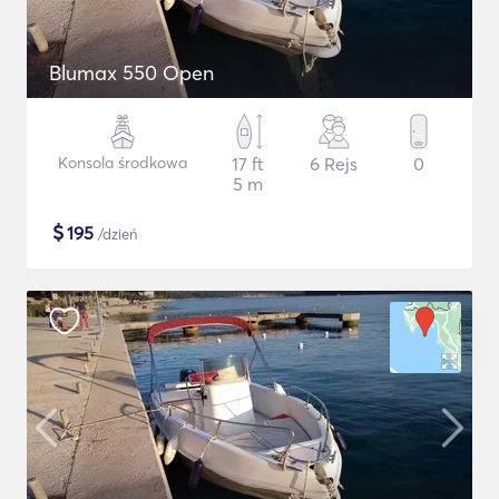
Blumax 550 Open
Konsola środkowa
17 ft
6 Rejs
0
5 m
$
195
/dzień