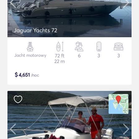
Jaguar Yachts 72
Jacht motorowy
72 ft
6
3
3
22 m
$
4,651
/noc