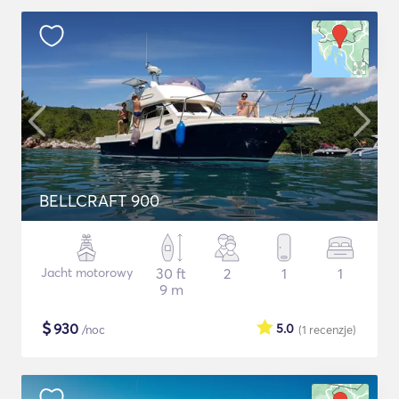
BELLCRAFT 900
Jacht motorowy
30 ft
2
1
1
9 m
$
930
5.0
/noc
(1
recenzje
)