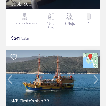
Gobbi 600
Łódź motorowa
19 ft
8 Rejs
1
6 m
$
241
/dzień
M/B Pirate's ship 79