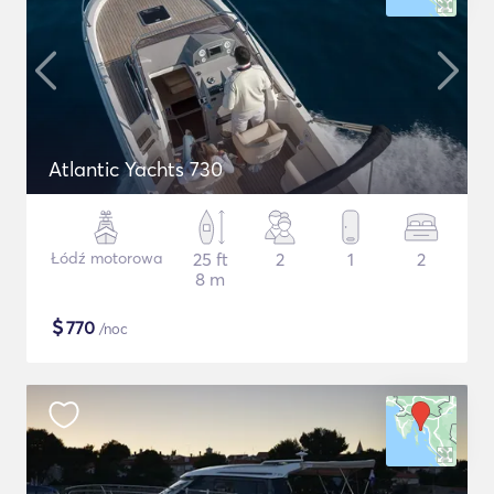
Atlantic Yachts 730
Łódź motorowa
25 ft
2
1
2
8 m
$
770
/noc