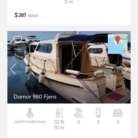
5 m
$
287
/dzień
Damor 980 Fjera
Jacht motorowy
32 ft
5
2
3
10 m