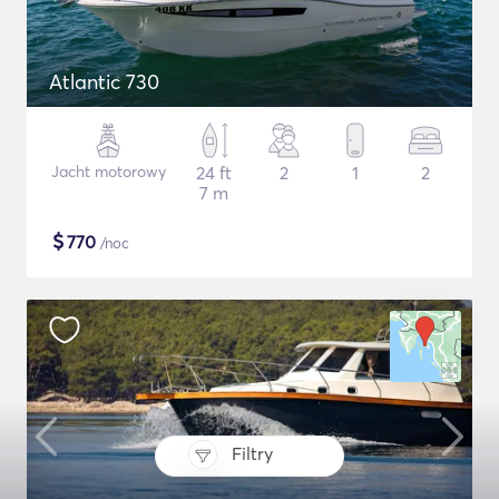
Atlantic 730
Jacht motorowy
24 ft
2
1
2
7 m
$
770
/noc
Filtry