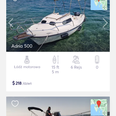
Adria 500
Łódź motorowa
15 ft
6 Rejs
0
5 m
$
218
/dzień