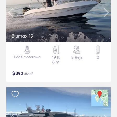
Blumax 19
Łódź motorowa
19 ft
8 Rejs
0
6 m
$
390
/dzień