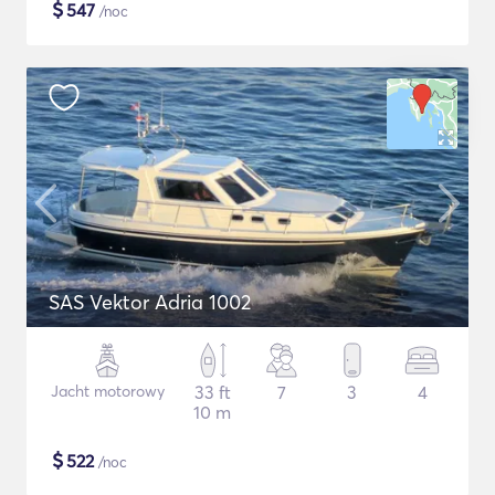
$
547
/noc
SAS Vektor Adria 1002
Jacht motorowy
33 ft
7
3
4
10 m
$
522
/noc