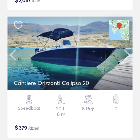
$
2,067
/noc
Cantiere Orizzonti Calipso 20
Speedboat
20 ft
8 Rejs
0
6 m
$
379
/dzień