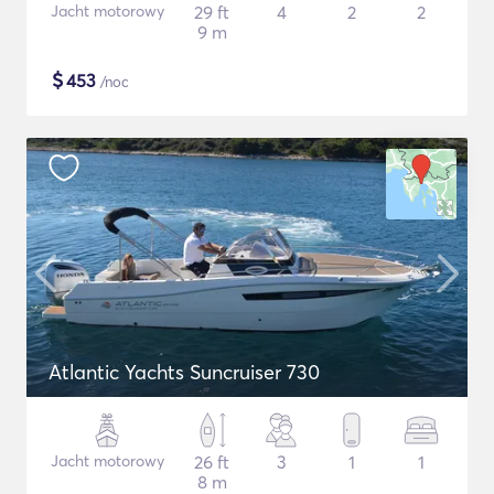
Jacht motorowy
29 ft
4
2
2
9 m
$
453
/noc
Atlantic Yachts Suncruiser 730
Jacht motorowy
26 ft
3
1
1
8 m