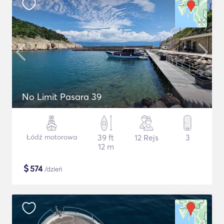
No Limit Pasara 39
Łódź motorowa
39 ft
12 Rejs
3
12 m
$
574
/dzień