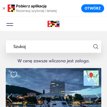
Pobierz aplikację
×
OTWÓRZ
Rezerwuj szybciej i łatwiej
Szukaj
W cenę zawsze wliczona jest załoga.