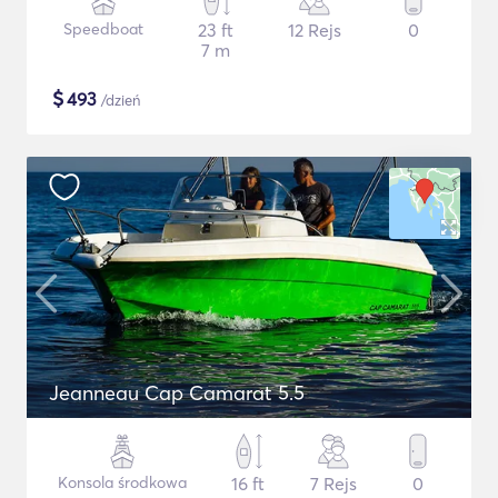
Speedboat
23 ft
12 Rejs
0
7 m
$
493
/dzień
Jeanneau Cap Camarat 5.5
Konsola środkowa
16 ft
7 Rejs
0