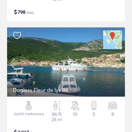
$
798
/noc
Dagless Fleur de lys 86
Jacht motorowy
86 ft
10
5
8
26 m