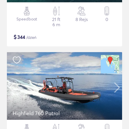
Speedboat
21 ft
8 Rejs
0
6 m
$
344
/dzień
Highfield 760 Patrol