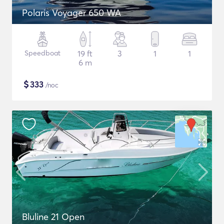
Polaris Voyager 650 WA
Speedboat
19 ft
3
1
1
6 m
$
333
/noc
Bluline 21 Open