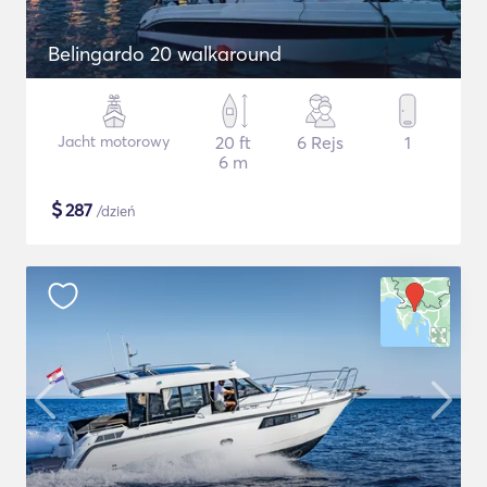
Belingardo 20 walkaround
Jacht motorowy
20 ft
6 Rejs
1
6 m
$
287
/dzień