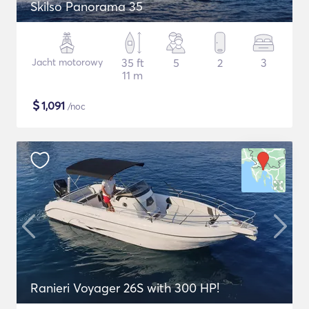
Skilso Panorama 35
Jacht motorowy
35 ft
5
2
3
11 m
$
1,091
/noc
Ranieri Voyager 26S with 300 HP!