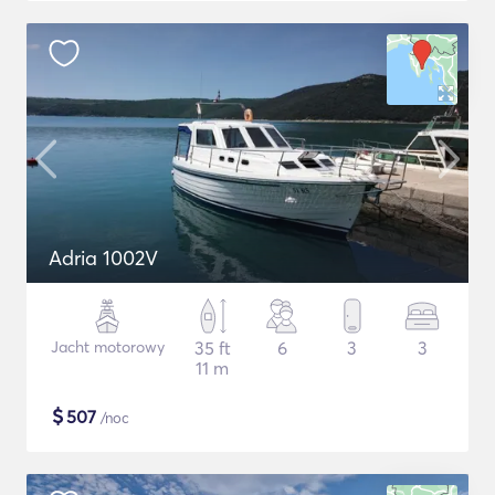
Adria 1002V
Jacht motorowy
35 ft
6
3
3
11 m
$
507
/noc