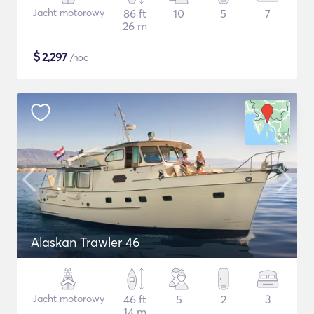
Jacht motorowy
86 ft
10
5
7
26 m
$
2,297
/noc
Alaskan Trawler 46
Jacht motorowy
46 ft
5
2
3
14 m