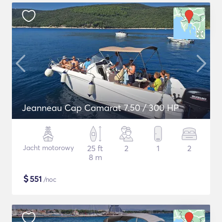
Jeanneau Cap Camarat 7.50 / 300 HP
Jacht motorowy
25 ft
2
1
2
8 m
$
551
/noc