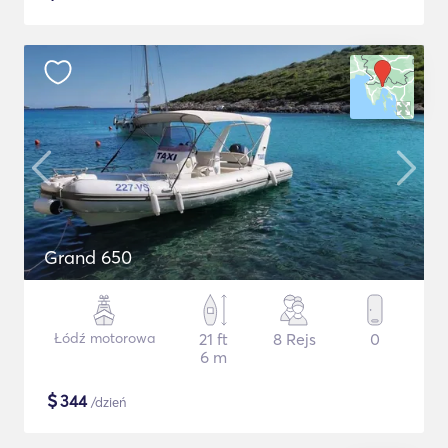
Grand 650
Łódź motorowa
21 ft
8 Rejs
0
6 m
$
344
/dzień