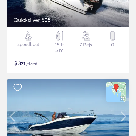
Quicksilver 605
Speedboat
15 ft
7 Rejs
0
5 m
$
321
/dzień