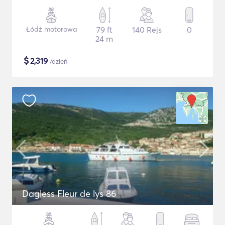
Łódź motorowa
79 ft
140 Rejs
0
24 m
$
2,319
/dzień
Dagless Fleur de lys 86