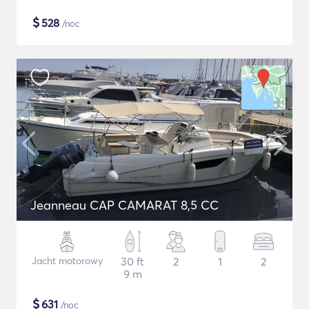
$
528
/noc
Jeanneau CAP CAMARAT 8,5 CC
Jacht motorowy
30 ft
2
1
2
9 m
$
631
/noc