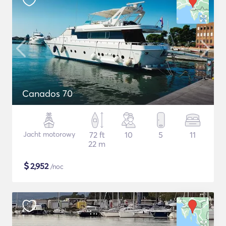
Canados 70
Jacht motorowy
72 ft
10
5
11
22 m
$
2,952
/noc