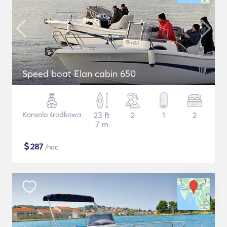
Speed boat Elan cabin 650
Konsola środkowa
23 ft
2
1
2
7 m
$
287
/noc