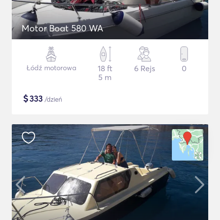
Motor Boat 580 WA
Łódź motorowa
18 ft
6 Rejs
0
5 m
$
333
/dzień