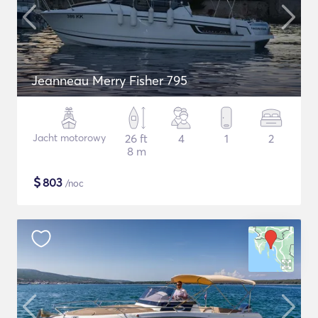
Jeanneau Merry Fisher 795
Jacht motorowy
26 ft
4
1
2
8 m
$
803
/noc