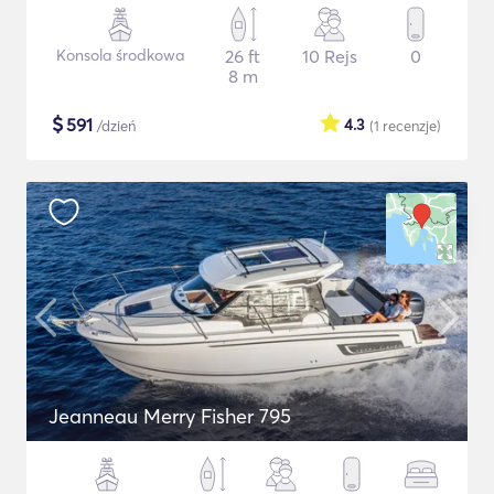
Konsola środkowa
26 ft
10 Rejs
0
8 m
$
591
4.3
/dzień
(1
recenzje
)
Jeanneau Merry Fisher 795