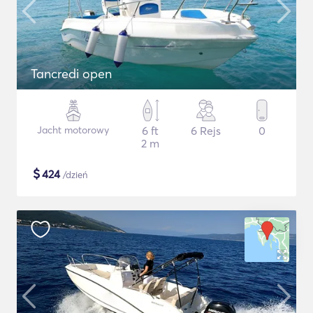
Tancredi open
Jacht motorowy
6 ft
6 Rejs
0
2 m
$
424
/dzień