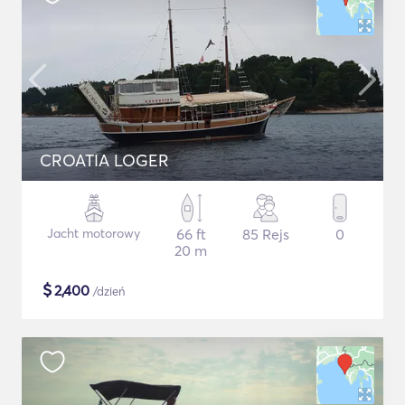
CROATIA LOGER
Jacht motorowy
66 ft
85 Rejs
0
20 m
$
2,400
/dzień