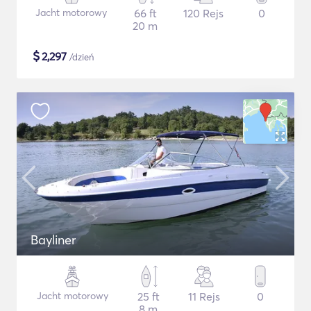
Jacht motorowy
66 ft
120 Rejs
0
20 m
$
2,297
/dzień
Bayliner
Jacht motorowy
25 ft
11 Rejs
0
8 m