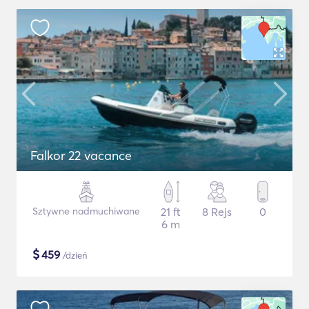
Falkor 22 vacance
Sztywne nadmuchiwane
21 ft
8 Rejs
0
6 m
$
459
/dzień