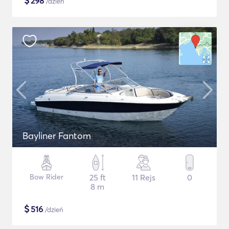
$
298
/dzień
Bayliner Fantom
Bow Rider
25 ft
11 Rejs
0
8 m
$
516
/dzień