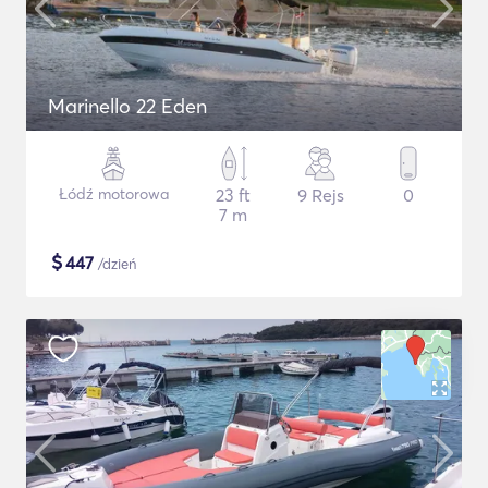
Marinello 22 Eden
Łódź motorowa
23 ft
9 Rejs
0
7 m
$
447
/dzień