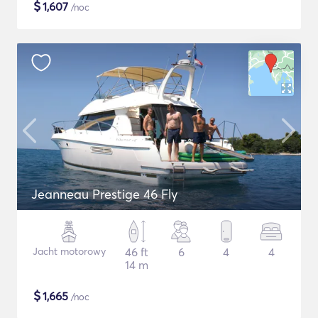
$
1,607
/noc
Jeanneau Prestige 46 Fly
Jacht motorowy
46 ft
6
4
4
14 m
$
1,665
/noc