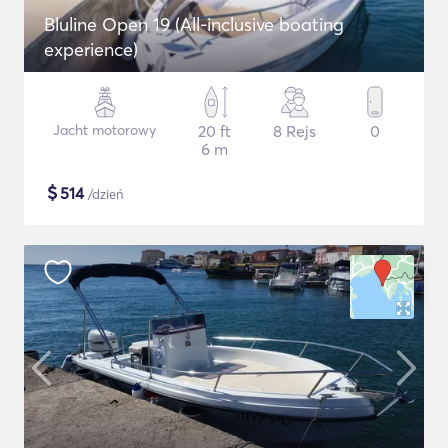
Bluline Open 19 (All-inclusive boating
experience)
Jacht motorowy
20 ft
8 Rejs
0
6 m
$
514
/dzień