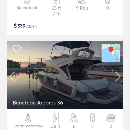
Speedboat
23 ft
9 Rejs
0
7 m
$
539
/dzień
Beneteau Antares 36
Jacht motorowy
38 ft
6
2
2