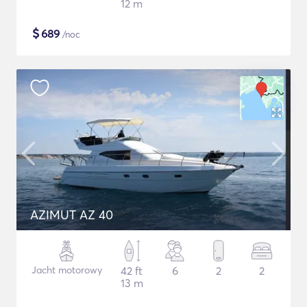
12 m
$
689
/noc
AZIMUT AZ 40
Jacht motorowy
42 ft
6
2
2
13 m