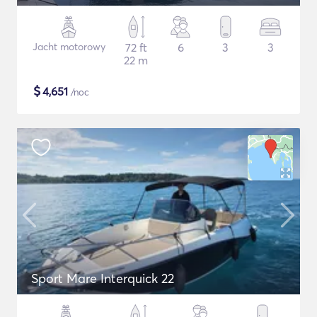
Jacht motorowy
72 ft
6
3
3
22 m
$
4,651
/noc
Sport Mare Interquick 22