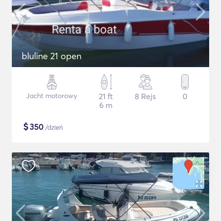
bluline 21 open
Jacht motorowy
21 ft
8 Rejs
0
6 m
$
350
/dzień