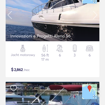
Innovazioni e Progetti Alena 56
Jacht motorowy
56 ft
6
3
6
17 m
$
2,862
/noc