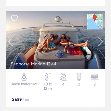
Seahorse Marine 12.44
Jacht motorowy
43 ft
4
2
2
13 m
$
689
/noc