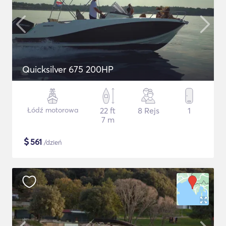
Quicksilver 675 200HP
Łódź motorowa
22 ft
8 Rejs
1
7 m
$
561
/dzień