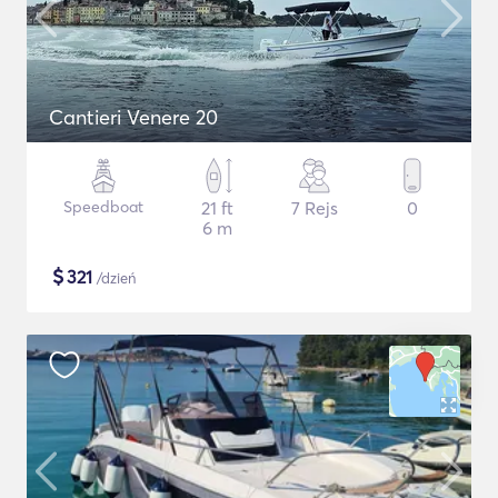
Cantieri Venere 20
Speedboat
21 ft
7 Rejs
0
6 m
$
321
/dzień