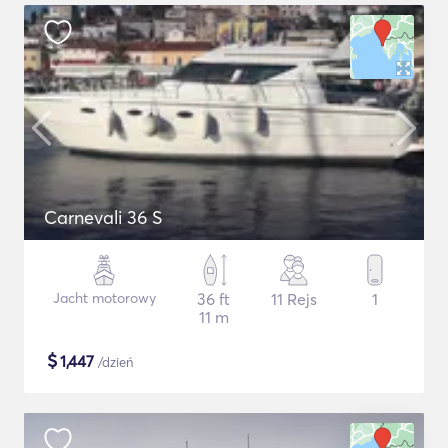
Carnevali 36 S
Jacht motorowy
36 ft
11 Rejs
1
11 m
$
1,447
/dzień