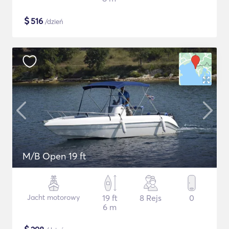
$
516
/dzień
M/B Open 19 ft
Jacht motorowy
19 ft
8 Rejs
0
6 m