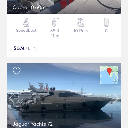
Cobra 10.60m
Speedboat
35 ft
10 Rejs
0
11 m
$
574
/dzień
Jaguar Yachts 72