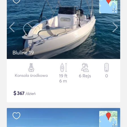
Bluline 19
Konsola środkowa
19 ft
6 Rejs
0
6 m
$
367
/dzień