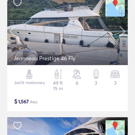
Jeanneau Prestige 46 Fly
Jacht motorowy
49 ft
6
3
3
15 m
$
1,567
/noc