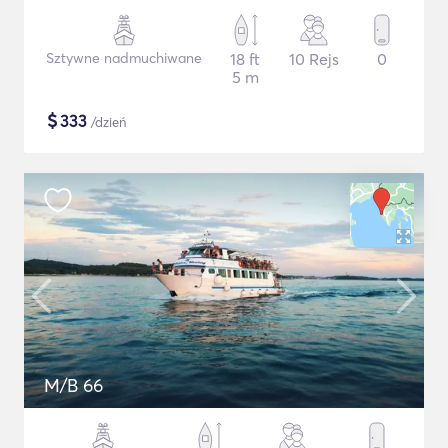
Sztywne nadmuchiwane
18 ft
10 Rejs
0
5 m
$
333
/dzień
M/B 66