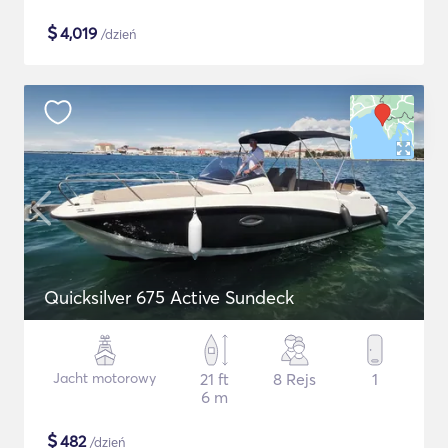
$
4,019
/dzień
Quicksilver 675 Active Sundeck
Jacht motorowy
21 ft
8 Rejs
1
6 m
$
482
/dzień