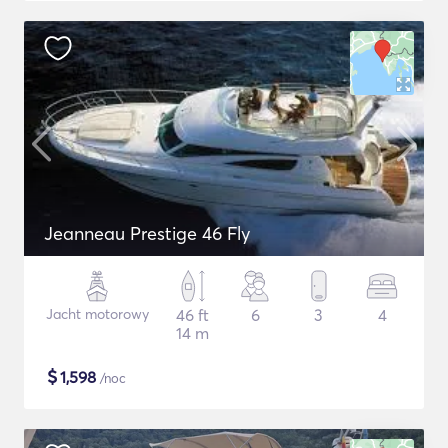
Jeanneau Prestige 46 Fly
Jacht motorowy
46 ft
6
3
4
14 m
$
1,598
/noc