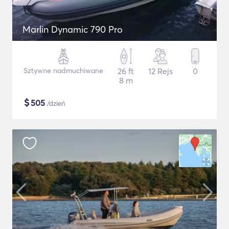
Marlin Dynamic 790 Pro
Sztywne nadmuchiwane
26 ft
12 Rejs
0
8 m
$
505
/dzień