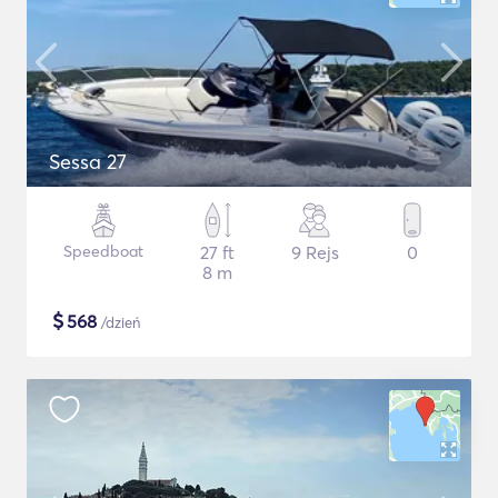
Sessa 27
Speedboat
27 ft
9 Rejs
0
8 m
$
568
/dzień