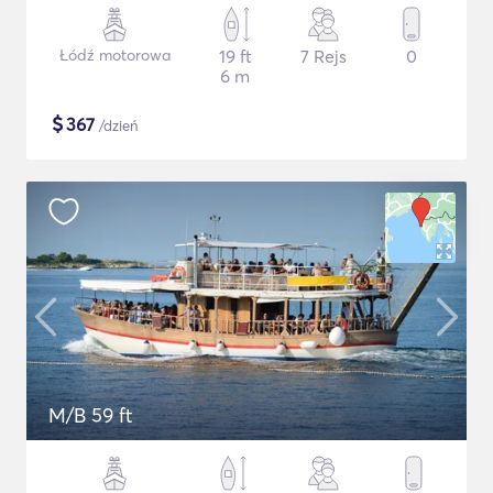
Łódź motorowa
19 ft
7 Rejs
0
6 m
$
367
/dzień
M/B 59 ft