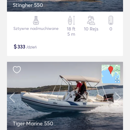
Stingher 550
Sztywne nadmuchiwane
18 ft
10 Rejs
0
5 m
$
333
/dzień
Tiger Marine 550