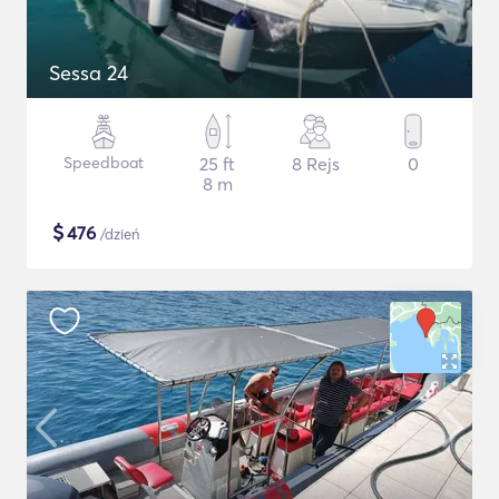
Sessa 24
Speedboat
25 ft
8 Rejs
0
8 m
$
476
/dzień