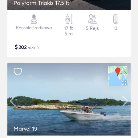
Polyform Triakis 17.5 ft'
Konsola środkowa
17 ft
5 Rejs
0
5 m
$
202
/dzień
Marvel 19