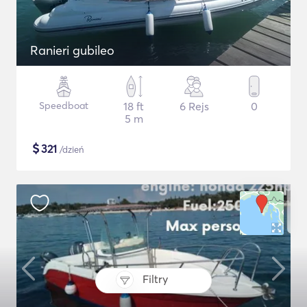
Ranieri gubileo
Speedboat
18 ft
6 Rejs
0
5 m
$
321
/dzień
Filtry