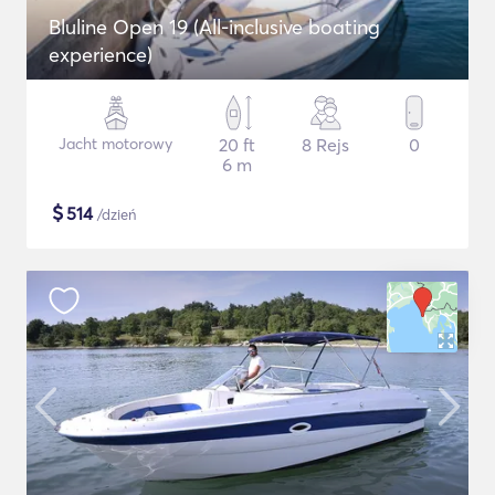
Bluline Open 19 (All-inclusive boating
experience)
Jacht motorowy
20 ft
8 Rejs
0
6 m
$
514
/dzień