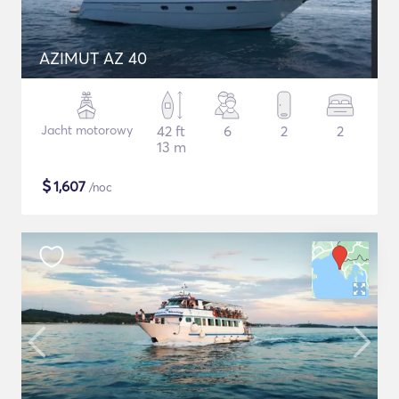
AZIMUT AZ 40
Jacht motorowy
42 ft
6
2
2
13 m
$
1,607
/noc