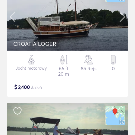
CROATIA LOGER
Jacht motorowy
66 ft
85 Rejs
0
20 m
$
2,400
/dzień