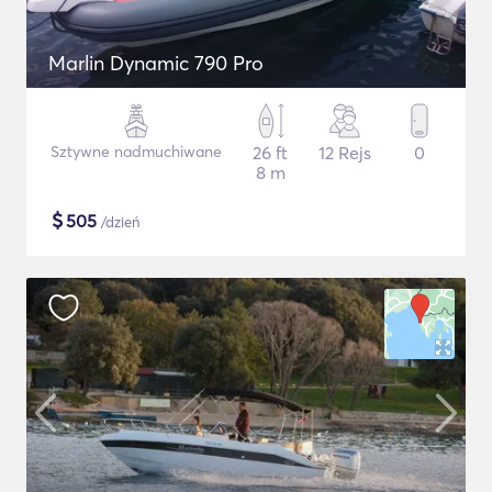
Marlin Dynamic 790 Pro
Sztywne nadmuchiwane
26 ft
12 Rejs
0
8 m
$
505
/dzień