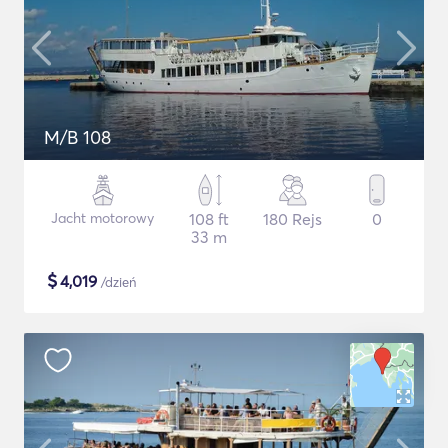
M/B 108
Jacht motorowy
108 ft
180 Rejs
0
33 m
$
4,019
/dzień