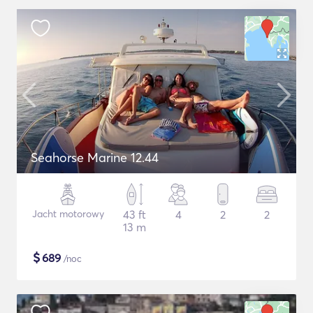
Seahorse Marine 12.44
Jacht motorowy
43 ft
4
2
2
13 m
$
689
/noc