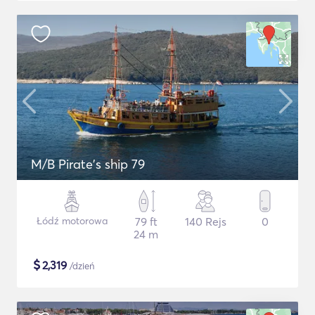
M/B Pirate's ship 79
Łódź motorowa
79 ft
140 Rejs
0
24 m
$
2,319
/dzień