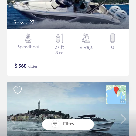
Sessa 27
Speedboat
27 ft
9 Rejs
0
8 m
$
568
/dzień
Filtry