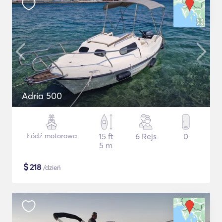
Adria 500
Łódź motorowa
15 ft
6 Rejs
0
5 m
$
218
/dzień