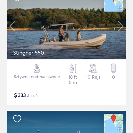
Stingher 550
Sztywne nadmuchiwane
18 ft
10 Rejs
0
5 m
$
333
/dzień