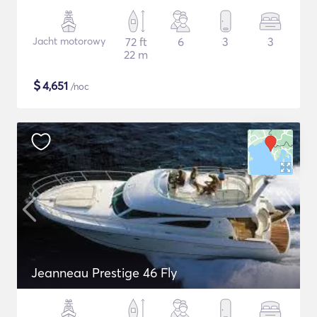
Jacht motorowy
72 ft
6
3
3
22 m
$
4,651
/noc
Jeanneau Prestige 46 Fly