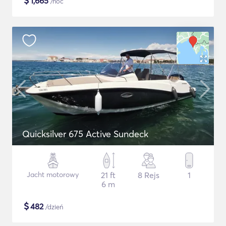
$
1,665
/noc
Quicksilver 675 Active Sundeck
Jacht motorowy
21 ft
8 Rejs
1
6 m
$
482
/dzień