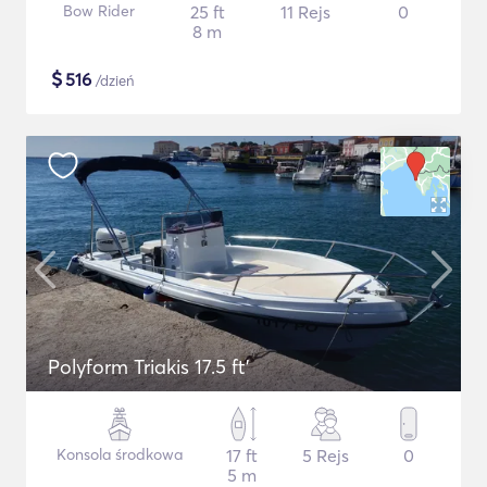
Bow Rider
25 ft
11 Rejs
0
8 m
$
516
/dzień
Polyform Triakis 17.5 ft'
Konsola środkowa
17 ft
5 Rejs
0
5 m