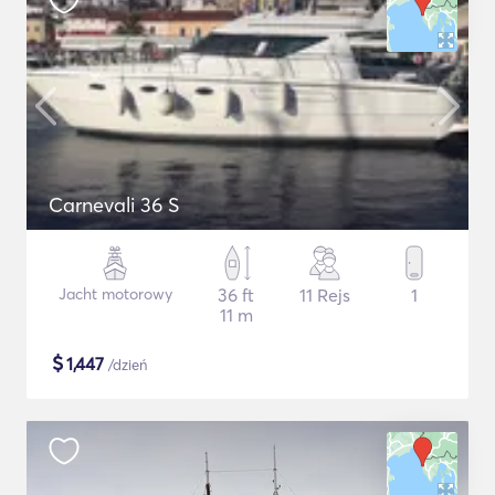
Carnevali 36 S
Jacht motorowy
36 ft
11 Rejs
1
11 m
$
1,447
/dzień