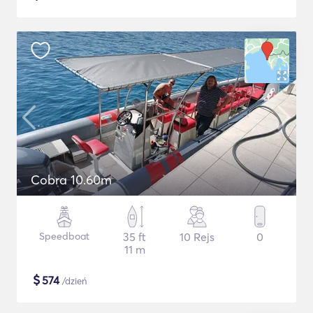
Cobra 10.60m
Speedboat
35 ft
10 Rejs
0
11 m
$
574
/dzień