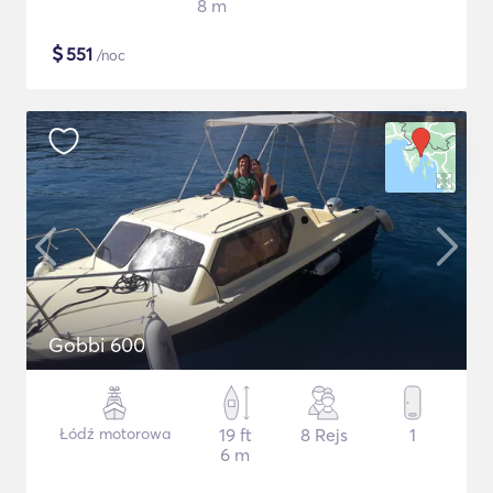
8 m
$
551
/noc
Gobbi 600
Łódź motorowa
19 ft
8 Rejs
1
6 m