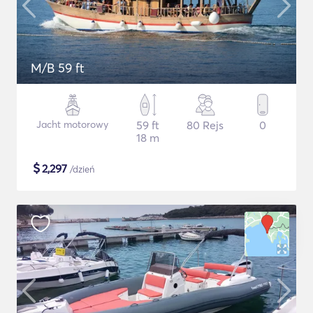
M/B 59 ft
Jacht motorowy
59 ft
80 Rejs
0
18 m
$
2,297
/dzień