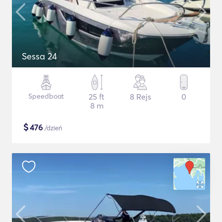
Sessa 24
Speedboat
25 ft
8 Rejs
0
8 m
$
476
/dzień