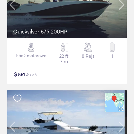
Quicksilver 675 200HP
Łódź motorowa
22 ft
8 Rejs
1
7 m
$
561
/dzień