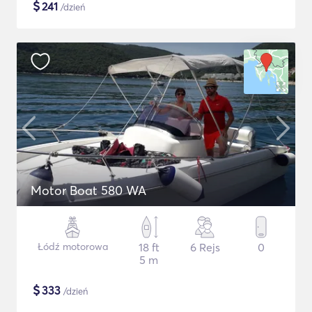
$
241
/dzień
Motor Boat 580 WA
Łódź motorowa
18 ft
6 Rejs
0
5 m
$
333
/dzień