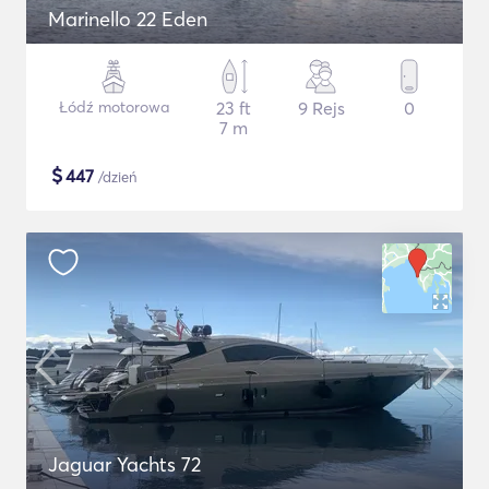
Marinello 22 Eden
Łódź motorowa
23 ft
9 Rejs
0
7 m
$
447
/dzień
Jaguar Yachts 72