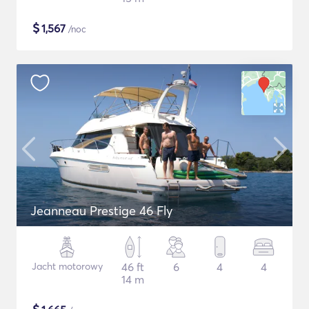
$
1,567
/noc
Jeanneau Prestige 46 Fly
Jacht motorowy
46 ft
6
4
4
14 m