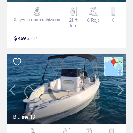
Sztywne nadmuchiwane
21 ft
8 Rejs
0
6 m
$
459
/dzień
Bluline 19