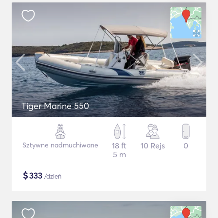
Tiger Marine 550
Sztywne nadmuchiwane
18 ft
10 Rejs
0
5 m
$
333
/dzień