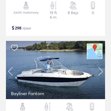
Jacht motorowy
19 ft
8 Rejs
0
6 m
$
298
/dzień
Bayliner Fantom