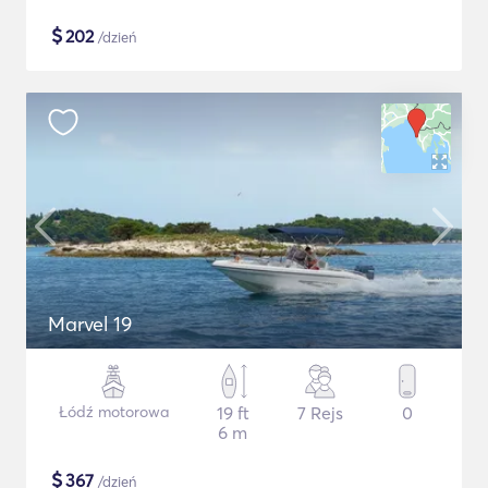
$
202
/dzień
Marvel 19
Łódź motorowa
19 ft
7 Rejs
0
6 m
$
367
/dzień