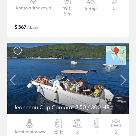
Konsola środkowa
19 ft
6 Rejs
0
6 m
$
367
/dzień
Jeanneau Cap Camarat 7.50 / 300 HP
Jacht motorowy
25 ft
2
1
2