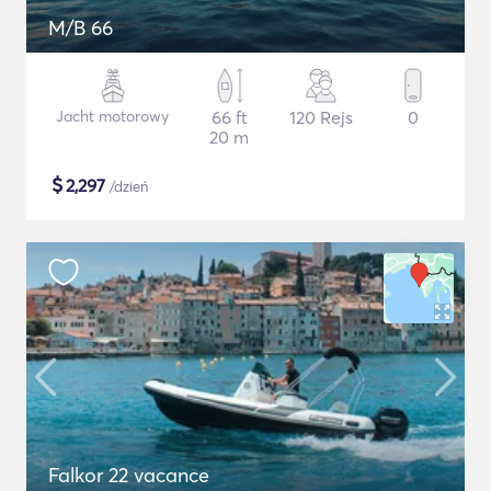
M/B 66
Jacht motorowy
66 ft
120 Rejs
0
20 m
$
2,297
/dzień
Falkor 22 vacance