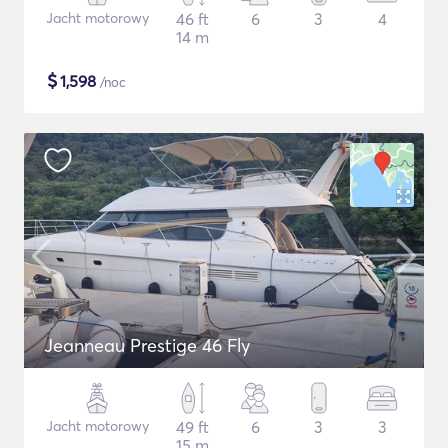
Jacht motorowy
46 ft
6
3
4
14 m
$
1,598
/noc
Jeanneau Prestige 46 Fly
Jacht motorowy
49 ft
6
3
3
15 m