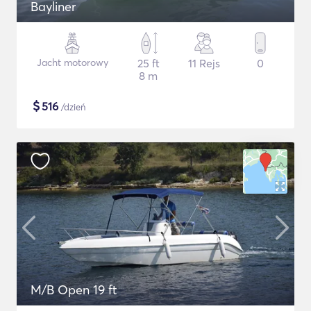
Bayliner
Jacht motorowy
25 ft
11 Rejs
0
8 m
$
516
/dzień
M/B Open 19 ft