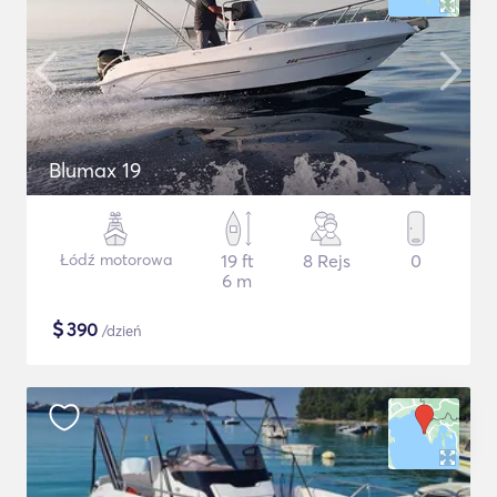
Blumax 19
Łódź motorowa
19 ft
8 Rejs
0
6 m
$
390
/dzień