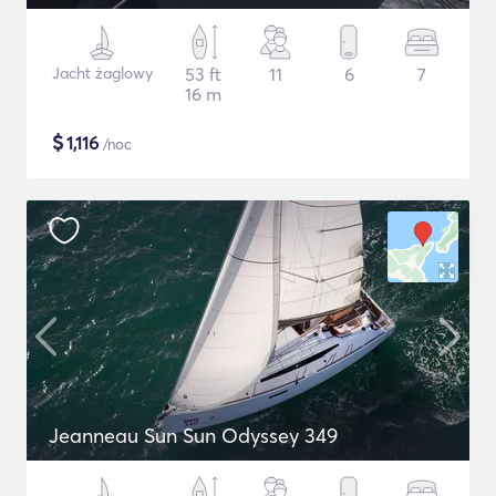
Jacht żaglowy
53 ft
11
6
7
16 m
$
1,116
/noc
Jeanneau Sun Sun Odyssey 349