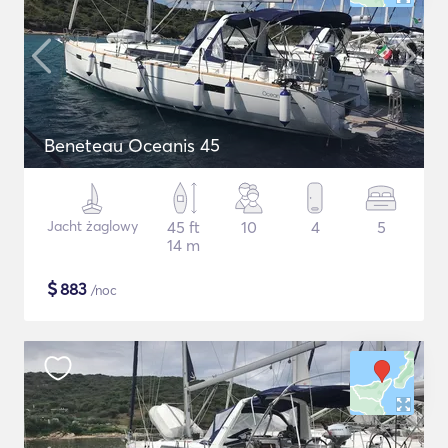
Beneteau Oceanis 45
Jacht żaglowy
45 ft
10
4
5
14 m
$
883
/noc