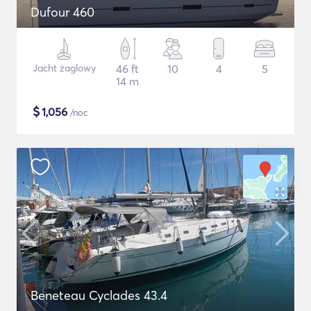
Dufour 460
Jacht żaglowy
46 ft
10
4
5
14 m
$
1,056
/noc
Beneteau Cyclades 43.4