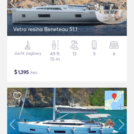
Vetro resina Beneteau 51.1
Jacht żaglowy
49 ft
12
5
6
15 m
$
1,395
/noc