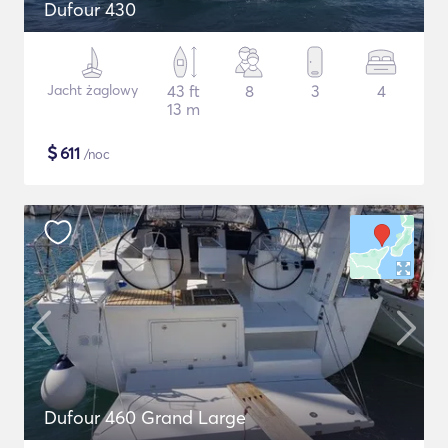
Dufour 430
Jacht żaglowy
43 ft
8
3
4
13 m
$
611
/noc
Dufour 460 Grand Large