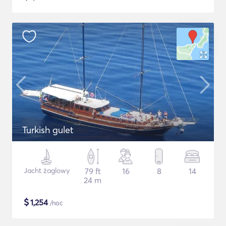
Turkish gulet
Jacht żaglowy
79 ft
16
8
14
24 m
$
1,254
/noc