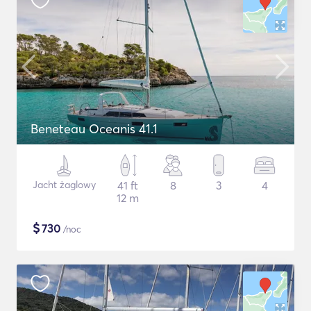
Beneteau Oceanis 41.1
Jacht żaglowy
41 ft
8
3
4
12 m
$
730
/noc