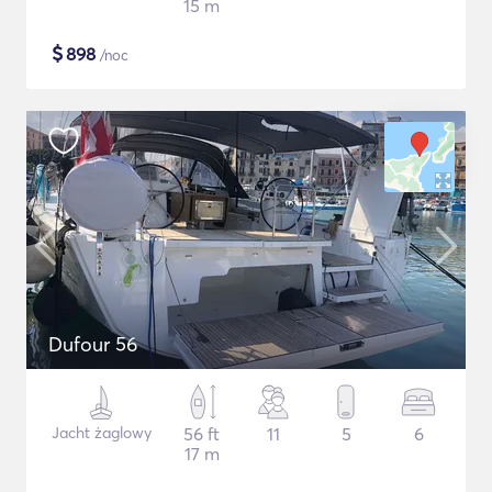
15 m
$
898
/noc
Dufour 56
Jacht żaglowy
56 ft
11
5
6
17 m