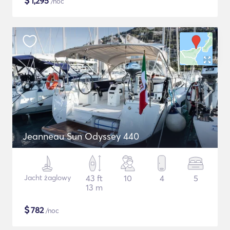
$
1,295
/noc
Jeanneau Sun Odyssey 440
Jacht żaglowy
43 ft
10
4
5
13 m
$
782
/noc