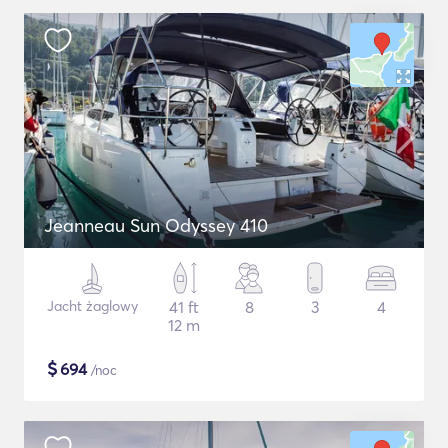
Jeanneau Sun Odyssey 410
Jacht żaglowy
41 ft
8
3
4
12 m
$
694
/noc