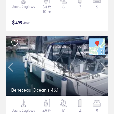
Jacht żaglowy
34 ft
8
3
5
10 m
$
499
/noc
Beneteau Oceanis 46.1
Jacht żaglowy
48 ft
10
4
5