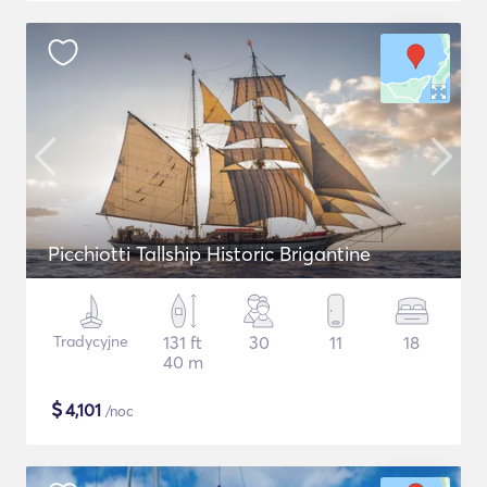
Picchiotti Tallship Historic Brigantine
Tradycyjne
131 ft
30
11
18
40 m
$
4,101
/noc