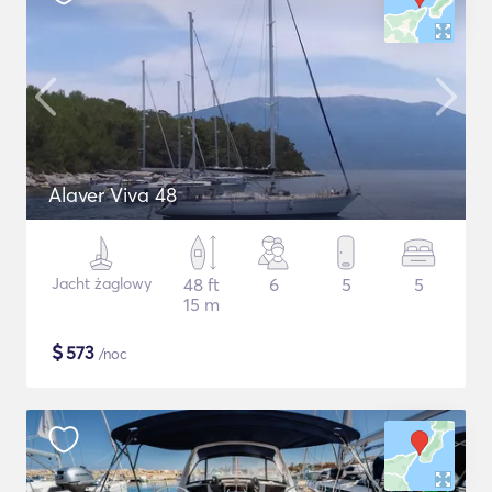
Alaver Viva 48
Jacht żaglowy
48 ft
6
5
5
15 m
$
573
/noc