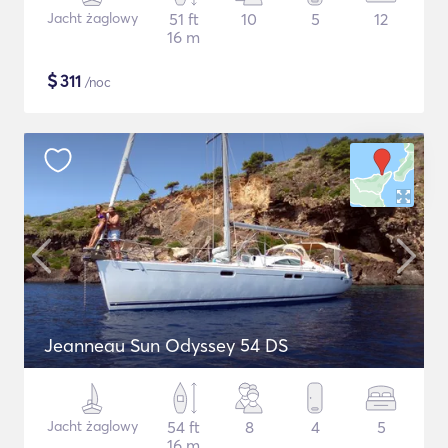
Jacht żaglowy
51 ft
10
5
12
16 m
$
311
/noc
Jeanneau Sun Odyssey 54 DS
Jacht żaglowy
54 ft
8
4
5
16 m