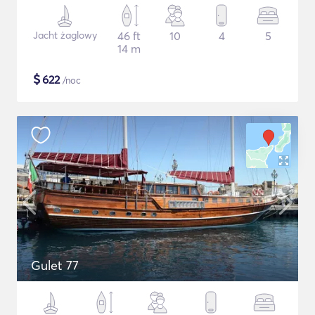
Jacht żaglowy
46 ft
10
4
5
14 m
$
622
/noc
Gulet 77