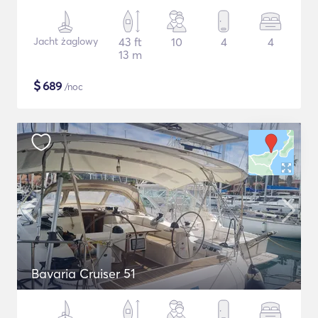
Jacht żaglowy
43 ft
10
4
4
13 m
$
689
/noc
Bavaria Cruiser 51