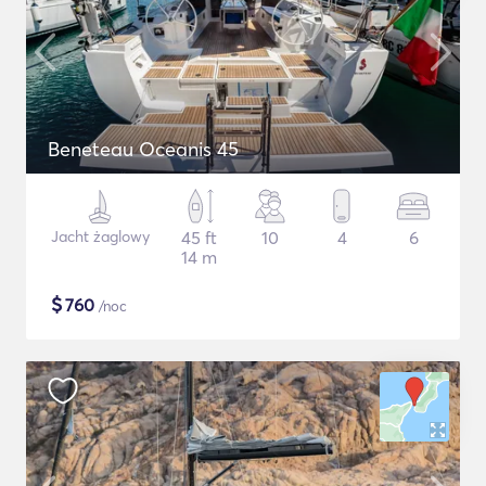
Beneteau Oceanis 45
Jacht żaglowy
45 ft
10
4
6
14 m
$
760
/noc