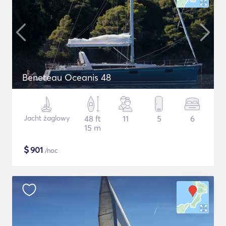
Beneteau Oceanis 48
Jacht żaglowy
48 ft
11
5
6
15 m
$
901
/noc