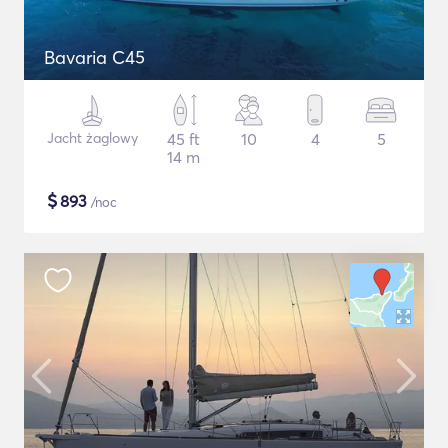
Bavaria C45
Jacht żaglowy
45 ft
10
4
5
14 m
$
893
/noc