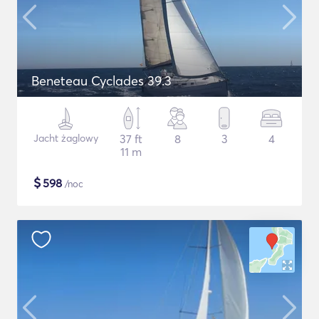
Beneteau Cyclades 39.3
Jacht żaglowy
37 ft
8
3
4
11 m
$
598
/noc