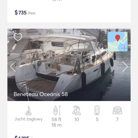
$
735
/noc
Beneteau Oceanis 58
Jacht żaglowy
58 ft
10
5
7
18 m