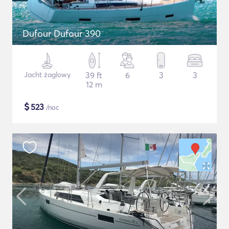
Dufour Dufour 390
Jacht żaglowy
39 ft
6
3
3
12 m
$
523
/noc