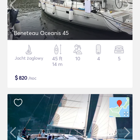
Beneteau Oceanis 45
Jacht żaglowy
45 ft
10
4
5
14 m
$
820
/noc