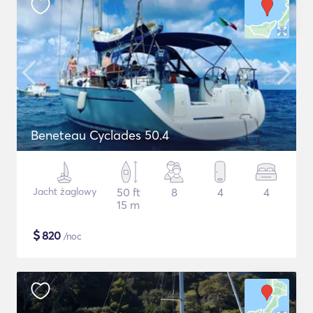
Beneteau Cyclades 50.4
Jacht żaglowy
50 ft
8
4
4
15 m
$
820
/noc