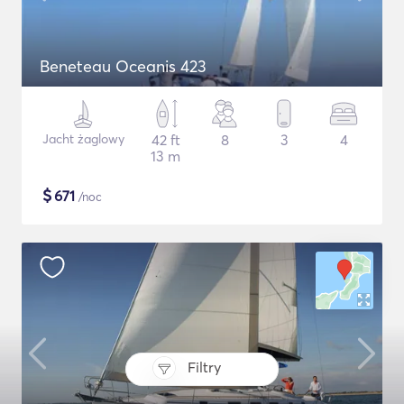
Beneteau Oceanis 423
Jacht żaglowy
42 ft
8
3
4
13 m
$
671
/noc
Filtry