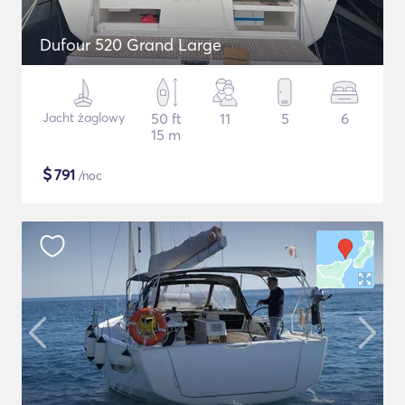
Dufour 520 Grand Large
Jacht żaglowy
50 ft
11
5
6
15 m
$
791
/noc