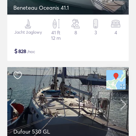
Beneteau Oceanis 41.1
Jacht żaglowy
41 ft
8
3
4
12 m
$
828
/noc
Dufour 530 GL