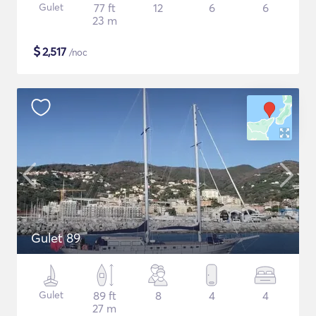
Gulet
77 ft
12
6
6
23 m
$
2,517
/noc
Gulet 89
Gulet
89 ft
8
4
4
27 m