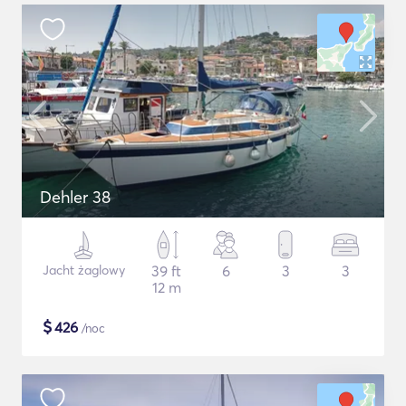
Dehler 38
Jacht żaglowy
39 ft
6
3
3
12 m
$
426
/noc