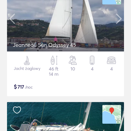
Jeanneau Sun Odyssey 45
Jacht żaglowy
46 ft
10
4
4
14 m
$
717
/noc