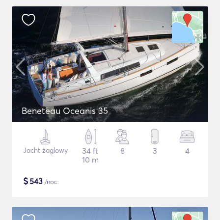
Beneteau Oceanis 35
Jacht żaglowy
34 ft
8
3
4
10 m
$
543
/noc