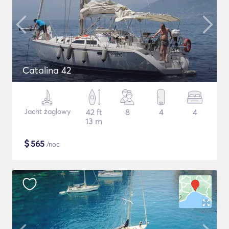
Catalina 42
Jacht żaglowy
42 ft
8
4
4
13 m
$
565
/noc