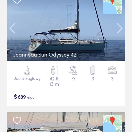
Jeanneau Sun Odyssey 42i
Jacht żaglowy
42 ft
9
3
3
13 m
$
689
/noc