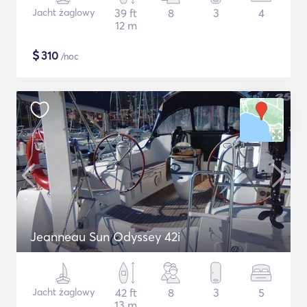
Jacht żaglowy
39 ft
8
3
4
12 m
$
310
/noc
Jeanneau Sun Odyssey 42i
Jacht żaglowy
42 ft
8
3
5
13 m