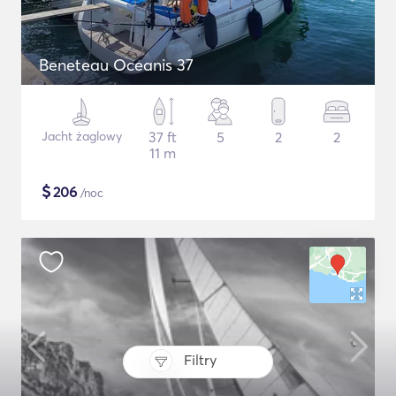
Beneteau Oceanis 37
Jacht żaglowy
37 ft
5
2
2
11 m
$
206
/noc
Filtry