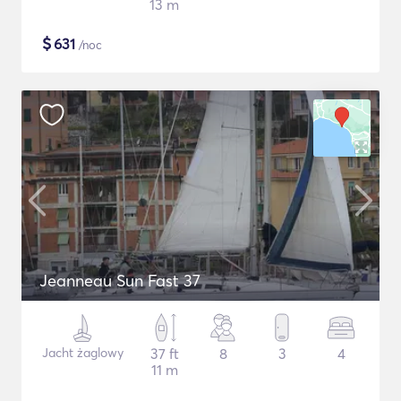
13 m
$
631
/noc
Jeanneau Sun Fast 37
Jacht żaglowy
37 ft
8
3
4
11 m