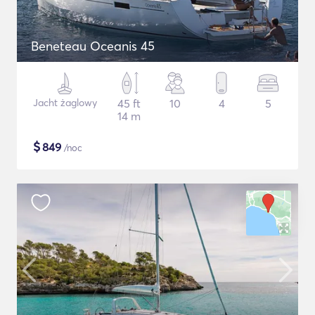
Beneteau Oceanis 45
Jacht żaglowy
45 ft
10
4
5
14 m
$
849
/noc