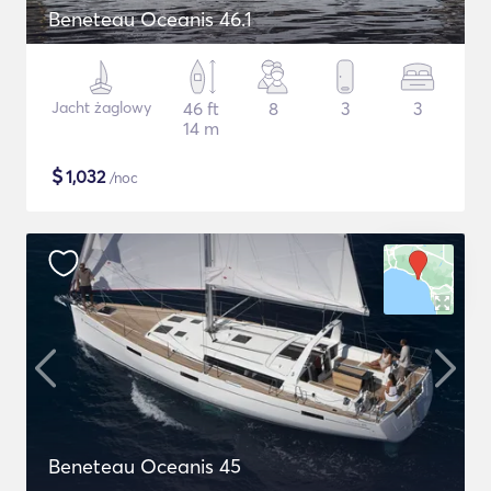
Beneteau Oceanis 46.1
Jacht żaglowy
46 ft
8
3
3
14 m
$
1,032
/noc
Beneteau Oceanis 45