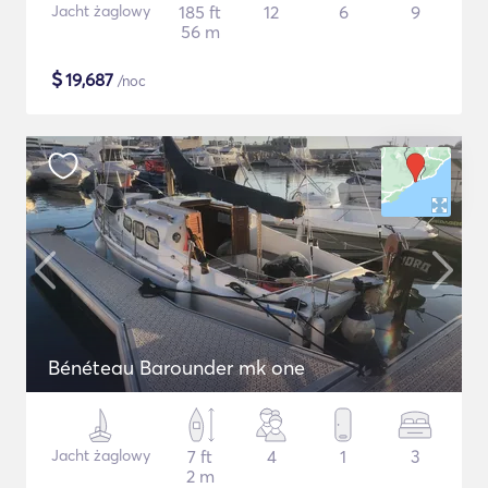
Jacht żaglowy
185 ft
12
6
9
56 m
$
19,687
/noc
Bénéteau Barounder mk one
Jacht żaglowy
7 ft
4
1
3
2 m