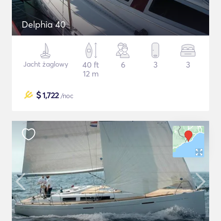
Delphia 40
Jacht żaglowy
40 ft
6
3
3
12 m
$
1,722
/noc