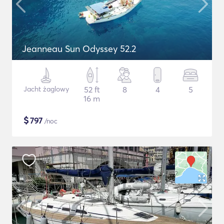
Jeanneau Sun Odyssey 52.2
Jacht żaglowy
52 ft
8
4
5
16 m
$
797
/noc