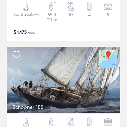
Jacht żaglowy
65 ft
10
4
9
20 m
$
1,475
/noc
Schooner 185'