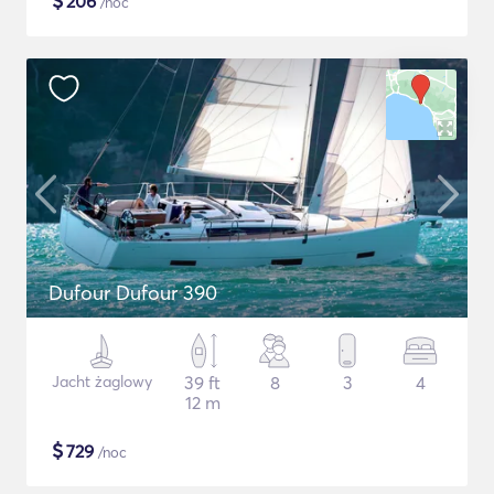
$
206
/noc
Dufour Dufour 390
Jacht żaglowy
39 ft
8
3
4
12 m
$
729
/noc