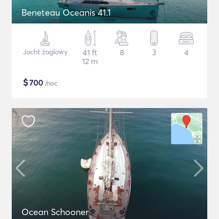
Beneteau Oceanis 41.1
Jacht żaglowy
41 ft
8
3
4
12 m
$
700
/noc
Ocean Schooner