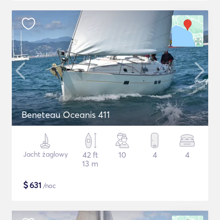
Beneteau Oceanis 411
Jacht żaglowy
42 ft
10
4
4
13 m
$
631
/noc