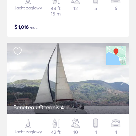
Jacht żaglowy
48 ft
12
5
6
15 m
$
1,016
/noc
Beneteau Oceanis 411
Jacht żaglowy
42 ft
10
4
4