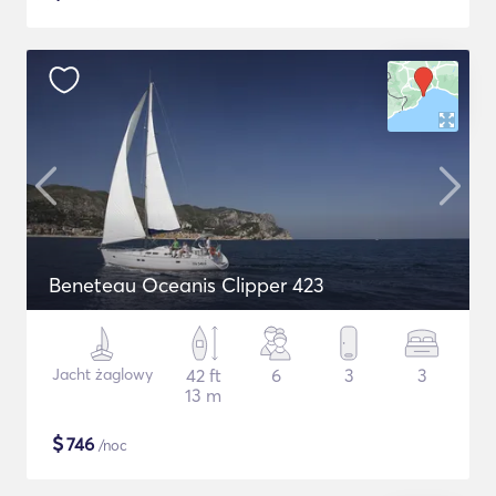
Beneteau Oceanis Clipper 423
Jacht żaglowy
42 ft
6
3
3
13 m
$
746
/noc