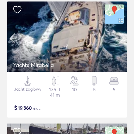
Yachts Mirabella
Jacht żaglowy
135 ft
10
5
5
41 m
$
19,360
/noc