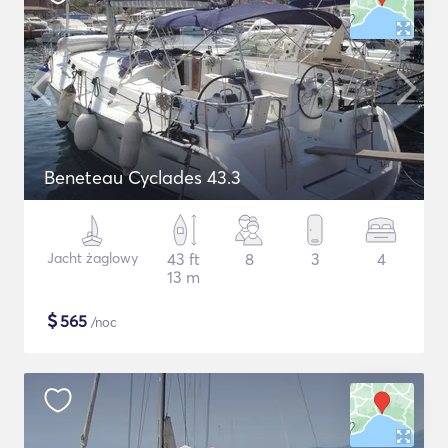
Beneteau Cyclades 43.3
Jacht żaglowy
43 ft
8
3
4
13 m
$
565
/noc