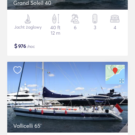
Grand Soleil 40
Jacht żaglowy
40 ft
6
3
4
12 m
$
976
/noc
Vallicelli 65'