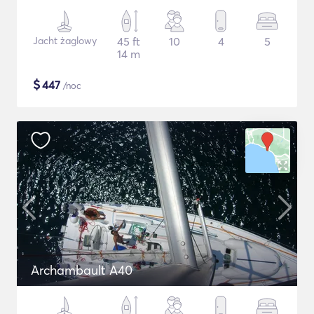
Jacht żaglowy
45 ft
10
4
5
14 m
$
447
/noc
Archambault A40