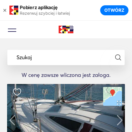
Pobierz aplikację
×
OTWÓRZ
Rezerwuj szybciej i łatwiej
Szukaj
W cenę zawsze wliczona jest załoga.