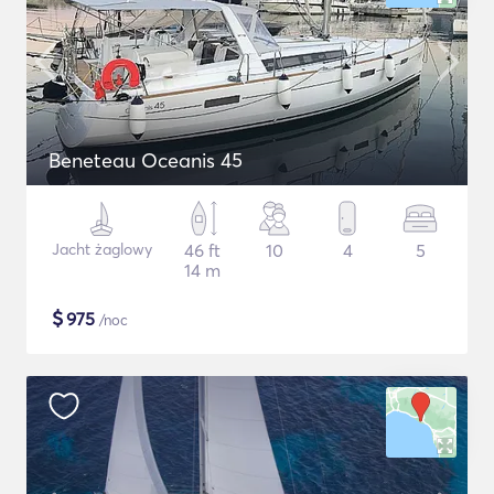
Beneteau Oceanis 45
Jacht żaglowy
46 ft
10
4
5
14 m
$
975
/noc