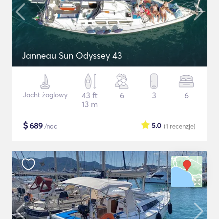
Janneau Sun Odyssey 43
Jacht żaglowy
43 ft
6
3
6
13 m
$
689
5.0
/noc
(1
recenzje
)