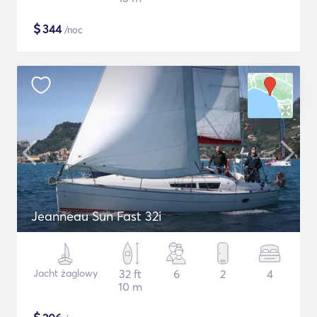
$
344
/noc
Jeanneau Sun Fast 32i
Jacht żaglowy
32 ft
6
2
4
10 m