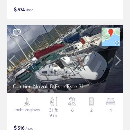
$
574
/noc
Cantieri Navali D'Este Este 31
Jacht żaglowy
31 ft
6
2
4
9 m
$
516
/noc