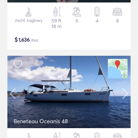
Jacht żaglowy
59 ft
6
4
8
18 m
$
1,636
/noc
Beneteau Oceanis 48