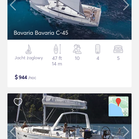
Bavaria Bavaria C-45
Jacht żaglowy
47 ft
10
4
5
14 m
$
944
/noc