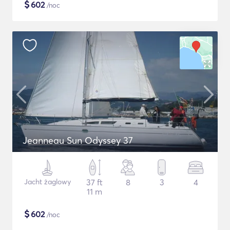
$
602
/noc
Jeanneau Sun Odyssey 37
Jacht żaglowy
37 ft
8
3
4
11 m
$
602
/noc