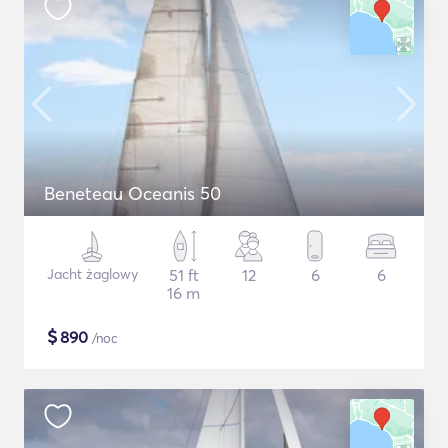
Beneteau Oceanis 50
Jacht żaglowy
51 ft
12
6
6
16 m
$
890
/noc