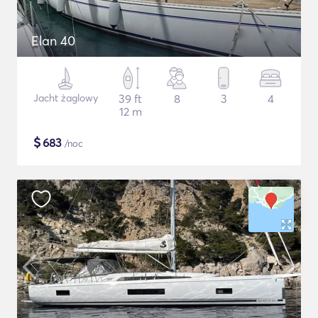
Elan 40
Jacht żaglowy
39 ft
8
3
4
12 m
$
683
/noc