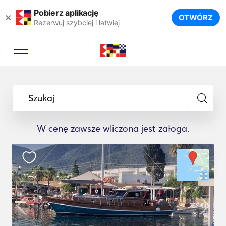
Pobierz aplikację
×
OTWÓRZ
Rezerwuj szybciej i łatwiej
Szukaj
W cenę zawsze wliczona jest załoga.