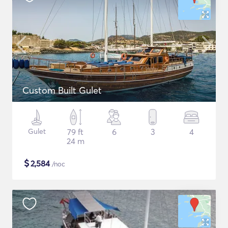
Custom Built Gulet
Gulet
79 ft
6
3
4
24 m
$
2,584
/noc