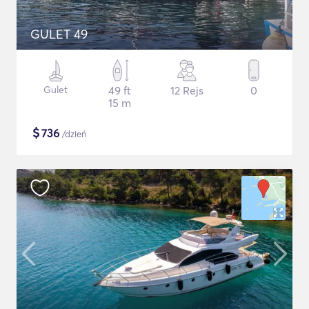
GULET 49
Gulet
49 ft
12 Rejs
0
15 m
$
736
/dzień