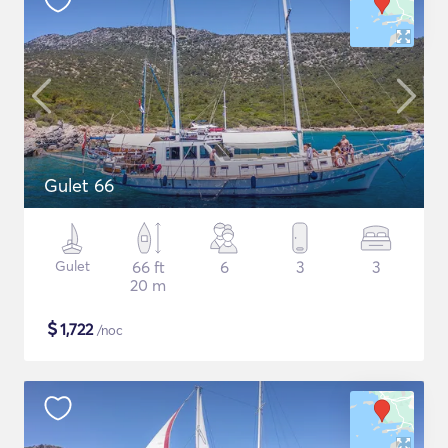
Gulet 66
Gulet
66 ft
6
3
3
20 m
$
1,722
/noc