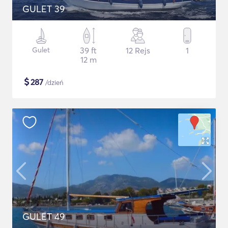
GULET 39
Gulet
39 ft
12 Rejs
1
12 m
$
287
/dzień
GULET 49