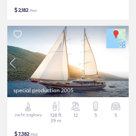
$
2,182
/noc
special production 2005
Jacht żaglowy
128 ft
12
5
5
39 m
$
7,382
/noc