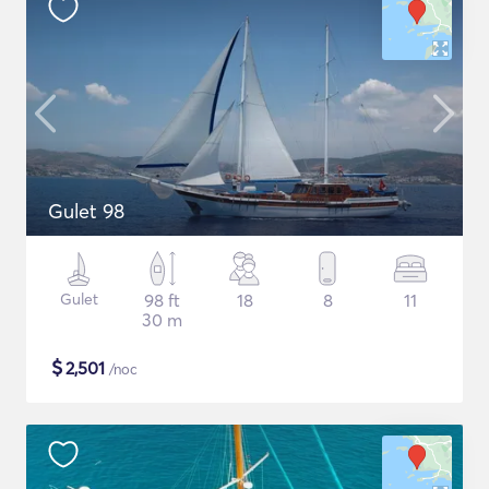
Gulet 98
Gulet
98 ft
18
8
11
30 m
$
2,501
/noc