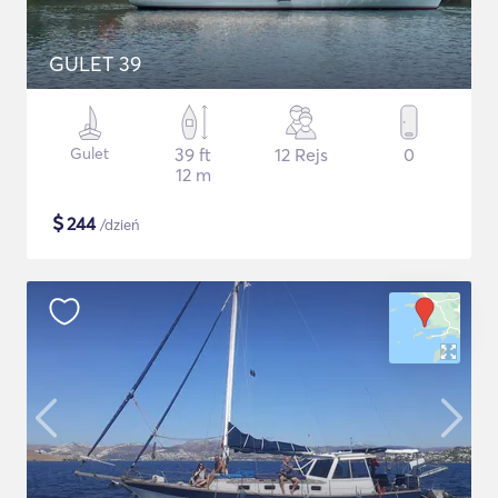
GULET 39
Gulet
39 ft
12 Rejs
0
12 m
$
244
/dzień