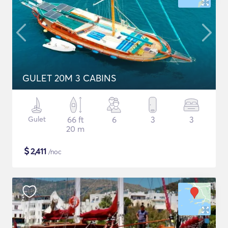
GULET 20M 3 CABINS
Gulet
66 ft
6
3
3
20 m
$
2,411
/noc