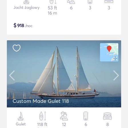
Jacht żaglowy
53 ft
6
3
3
16 m
$
918
/noc
Custom Made Gulet 118
Gulet
118 ft
12
6
8