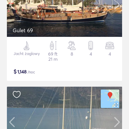
Gulet 69
Jacht żaglowy
69 ft
8
4
4
21 m
$
1,148
/noc