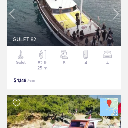
GULET 82
Gulet
82 ft
8
4
4
25 m
$
1,148
/noc