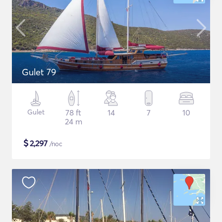
Gulet 79
Gulet
78 ft
14
7
10
24 m
$
2,297
/noc