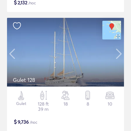
$
2,132
/noc
Gulet 128
Gulet
128 ft
18
8
10
39 m
$
9,736
/noc