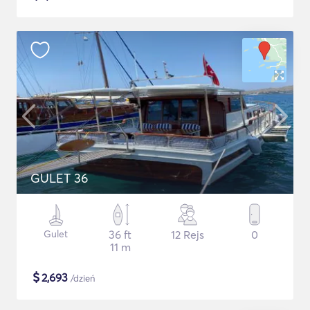
GULET 36
Gulet
36 ft
12 Rejs
0
11 m
$
2,693
/dzień