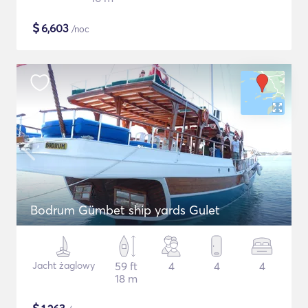
$
6,603
/noc
Bodrum Gümbet ship yards Gulet
Jacht żaglowy
59 ft
4
4
4
18 m