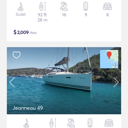
Gulet
92 ft
16
9
8
28 m
$
2,009
/noc
Jeanneau 49