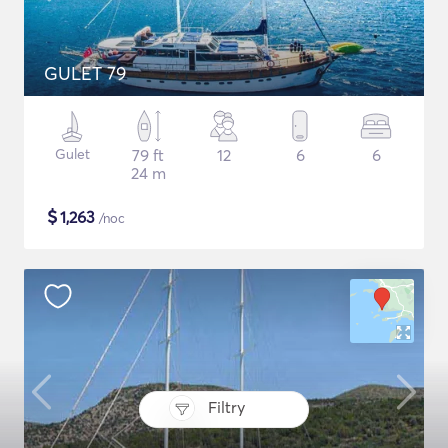
GULET 79
Gulet
79 ft
12
6
6
24 m
$
1,263
/noc
Filtry