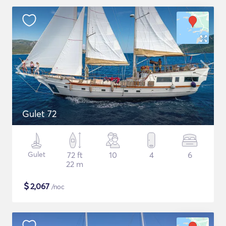
Gulet 72
Gulet
72 ft
10
4
6
22 m
$
2,067
/noc