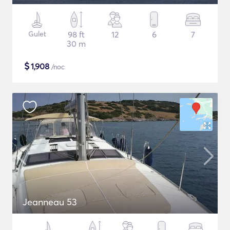
Gulet
98 ft
12
6
7
30 m
$
1,908
/noc
Jeanneau 53