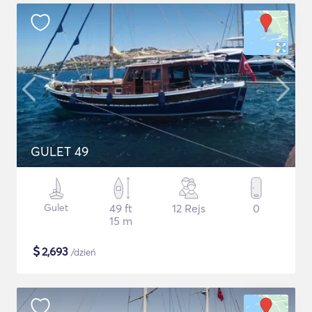
GULET 49
Gulet
49 ft
12 Rejs
0
15 m
$
2,693
/dzień