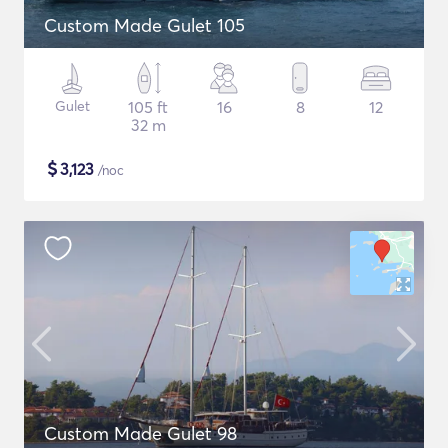
Custom Made Gulet 105
Gulet
105 ft
16
8
12
32 m
$
3,123
/noc
Custom Made Gulet 98