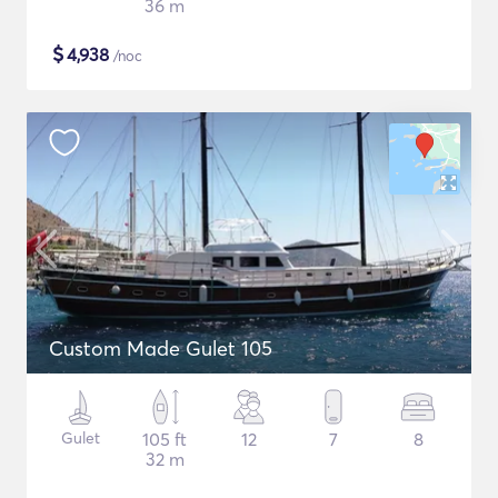
36 m
$
4,938
/noc
Custom Made Gulet 105
Gulet
105 ft
12
7
8
32 m