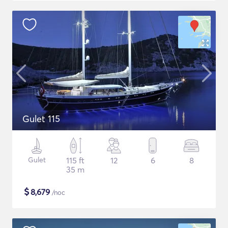
Gulet 115
Gulet
115 ft
12
6
8
35 m
$
8,679
/noc