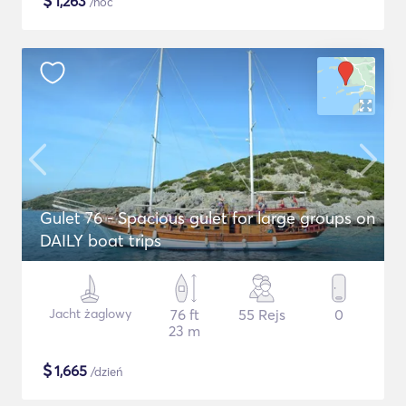
$
1,263
/noc
Gulet 76 - Spacious gulet for large groups on
DAILY boat trips
Jacht żaglowy
76 ft
55 Rejs
0
23 m
$
1,665
/dzień