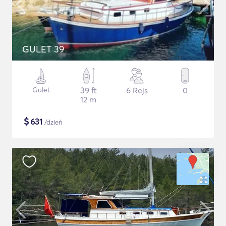
GULET 39
Gulet
39 ft
6 Rejs
0
12 m
$
631
/dzień