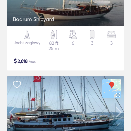
Bodrum Shipyard
Jacht żaglowy
82 ft
6
3
3
25 m
$
2,618
/noc