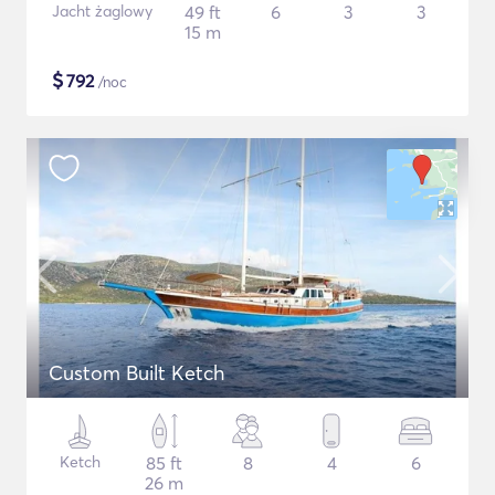
Jacht żaglowy
49 ft
6
3
3
15 m
$
792
/noc
Custom Built Ketch
Ketch
85 ft
8
4
6
26 m