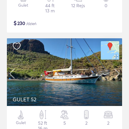
Gulet
44 ft
12 Rejs
0
13 m
$
230
/dzień
GULET 52
Gulet
52 ft
5
2
2
16 m