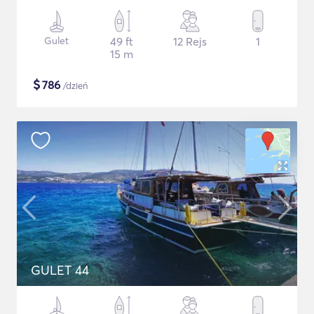
Gulet
49 ft
12 Rejs
1
15 m
$
786
/dzień
GULET 44