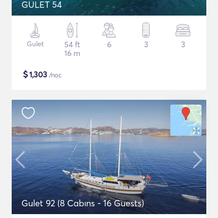
GULET 54
Gulet
54 ft
6
3
3
16 m
$
1,303
/noc
Gulet 92 (8 Cabıns - 16 Guests)