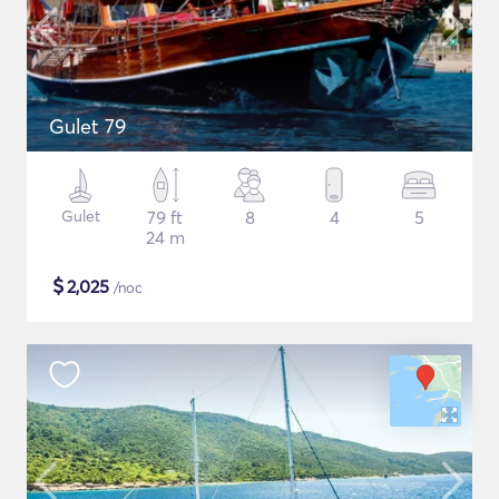
Gulet 79
Gulet
79 ft
8
4
5
24 m
$
2,025
/noc