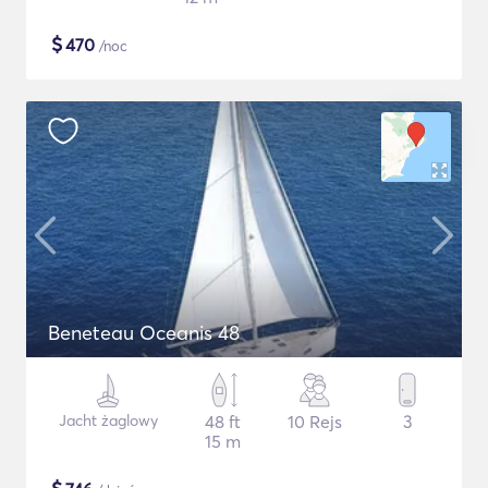
$
470
/noc
Beneteau Oceanis 48
Jacht żaglowy
48 ft
10 Rejs
3
15 m