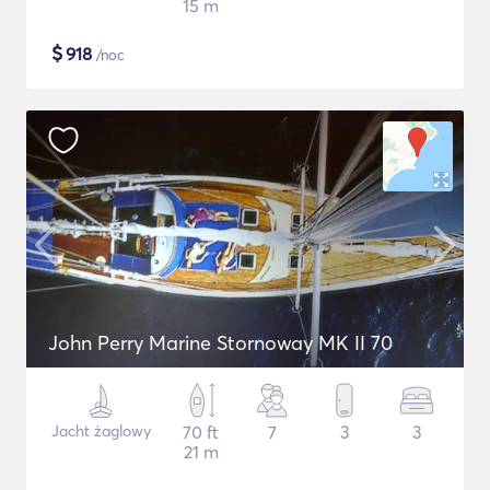
15 m
$
918
/noc
John Perry Marine Stornoway MK II 70
Jacht żaglowy
70 ft
7
3
3
21 m