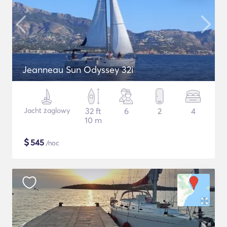
Jeanneau Sun Odyssey 32i
Jacht żaglowy
32 ft
6
2
4
10 m
$
545
/noc