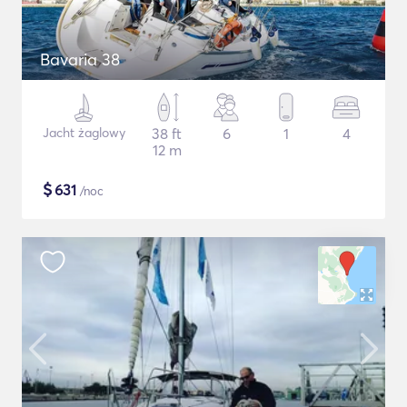
Bavaria 38
Jacht żaglowy
38 ft
6
1
4
12 m
$
631
/noc