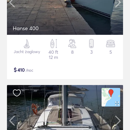
Hanse 400
Jacht żaglowy
40 ft
8
3
5
12 m
$
410
/noc