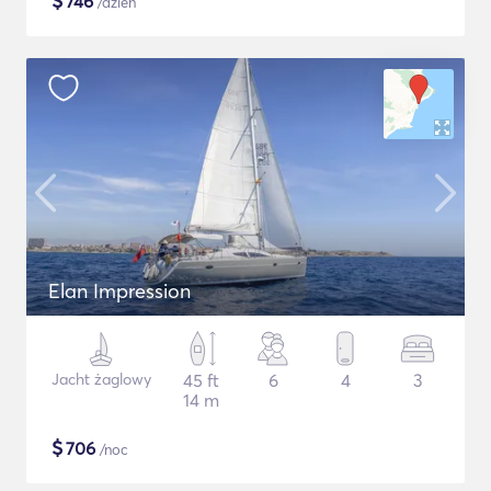
$
746
/dzień
Elan Impression
Jacht żaglowy
45 ft
6
4
3
14 m
$
706
/noc