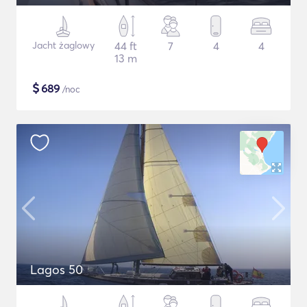
Jacht żaglowy
44 ft
7
4
4
13 m
$
689
/noc
Lagos 50