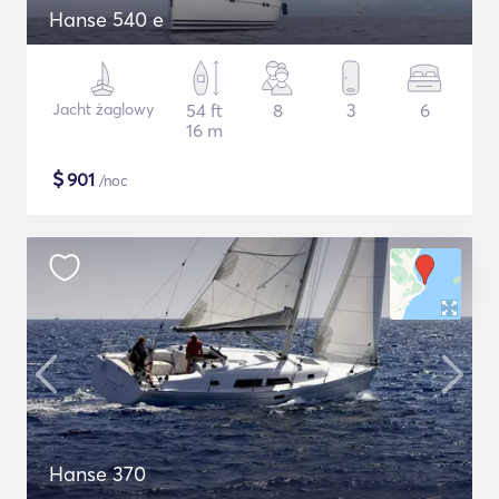
Hanse 540 e
Jacht żaglowy
54 ft
8
3
6
16 m
$
901
/noc
Hanse 370