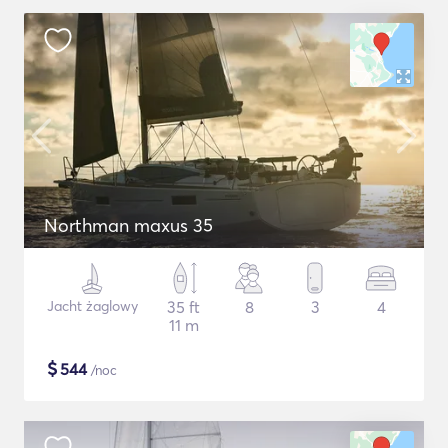
Northman maxus 35
Jacht żaglowy
35 ft
8
3
4
11 m
$
544
/noc