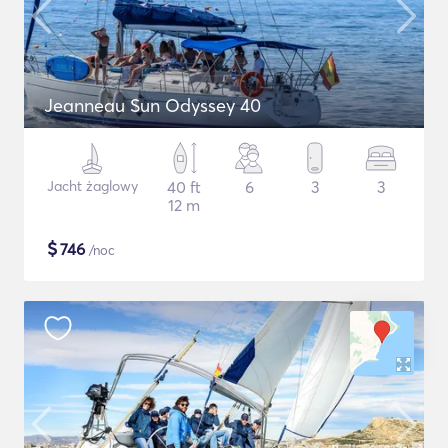
Jeanneau Sun Odyssey 40
Jacht żaglowy
40 ft
6
3
3
12 m
$
746
/noc