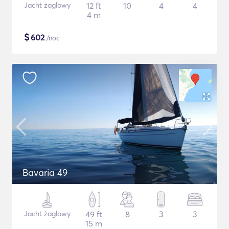
Jacht żaglowy
12 ft
10
4
4
4 m
$
602
/noc
Bavaria 49
Jacht żaglowy
49 ft
8
3
3
15 m