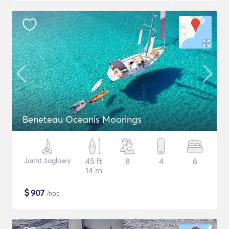
Beneteau Oceanis Moorings
Jacht żaglowy
45 ft
8
4
6
14 m
$
907
/noc