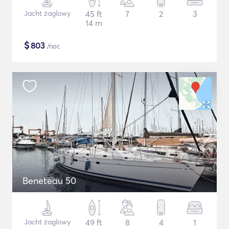
Jacht żaglowy
45 ft
7
2
3
14 m
$
803
/noc
Beneteau 50
Jacht żaglowy
49 ft
8
4
1