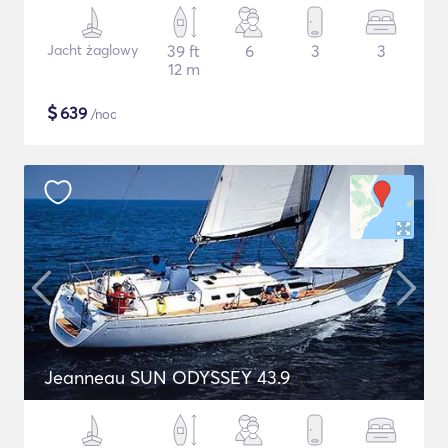
Jacht żaglowy
39 ft
6
3
3
12 m
$
639
/noc
Jeanneau SUN ODYSSEY 43.9