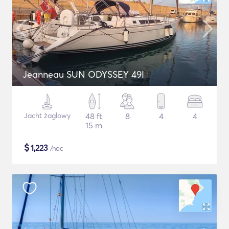
Jeanneau SUN ODYSSEY 49I
Jacht żaglowy
48 ft
8
4
4
15 m
$
1,223
/noc