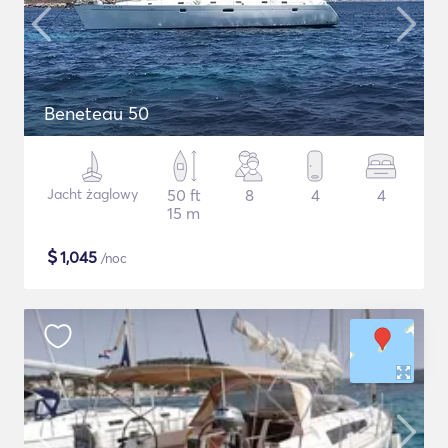
Beneteau 50
Jacht żaglowy
50 ft
8
4
4
15 m
$
1,045
/noc