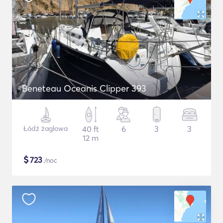
Beneteau Oceanis Clipper 393
Łódź żaglowa
40 ft
6
3
3
12 m
$
723
/noc