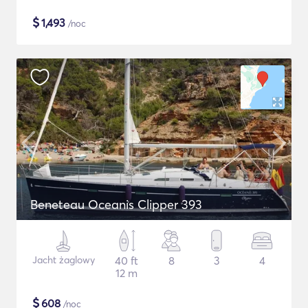
$
1,493
/noc
Beneteau Oceanis Clipper 393
Jacht żaglowy
40 ft
8
3
4
12 m
$
608
/noc