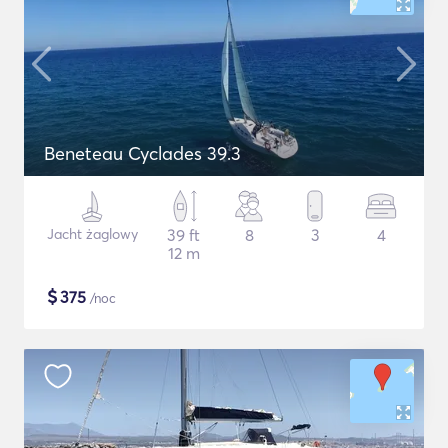
Beneteau Cyclades 39.3
Jacht żaglowy
39 ft
8
3
4
12 m
$
375
/noc