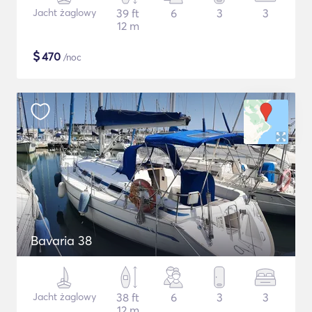
Jacht żaglowy
39 ft
6
3
3
12 m
$
470
/noc
Bavaria 38
Jacht żaglowy
38 ft
6
3
3
12 m