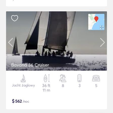
Bavaria 36 Cruiser
Jacht żaglowy
36 ft
8
3
5
11 m
$
562
/noc