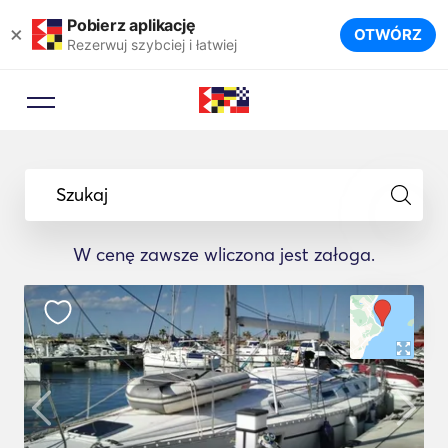
Pobierz aplikację
×
OTWÓRZ
Rezerwuj szybciej i łatwiej
Szukaj
W cenę zawsze wliczona jest załoga.