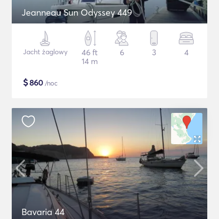
Jeanneau Sun Odyssey 449
Jacht żaglowy
46 ft
6
3
4
14 m
$
860
/noc
Bavaria 44