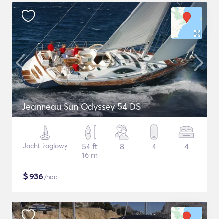
Jeanneau Sun Odyssey 54 DS
Jacht żaglowy
54 ft
8
4
4
16 m
$
936
/noc