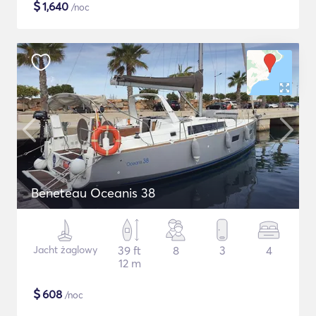
$
1,640
/noc
Beneteau Oceanis 38
Jacht żaglowy
39 ft
8
3
4
12 m
$
608
/noc