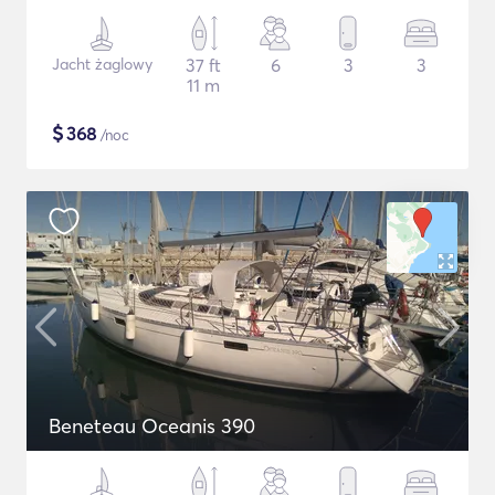
Jacht żaglowy
37 ft
6
3
3
11 m
$
368
/noc
Beneteau Oceanis 390