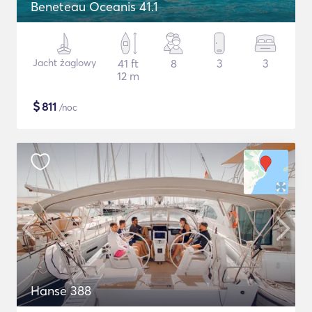
Beneteau Oceanis 41.1
Jacht żaglowy
41 ft
8
3
3
12 m
$
811
/noc
Hanse 388