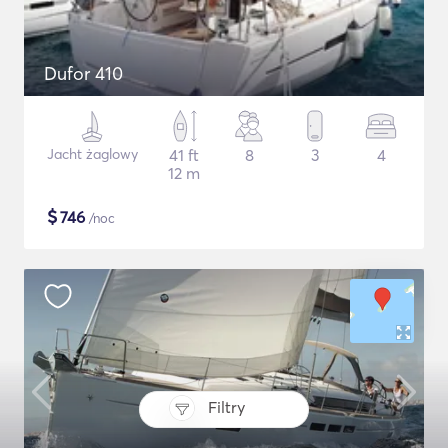
Dufor 410
Jacht żaglowy
41 ft
8
3
4
12 m
$
746
/noc
Filtry