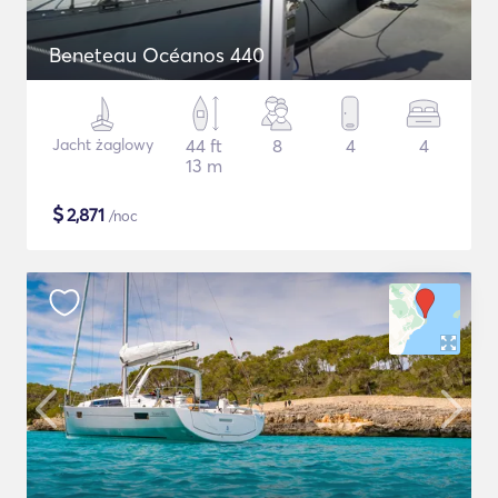
Beneteau Océanos 440
Jacht żaglowy
44 ft
8
4
4
13 m
$
2,871
/noc