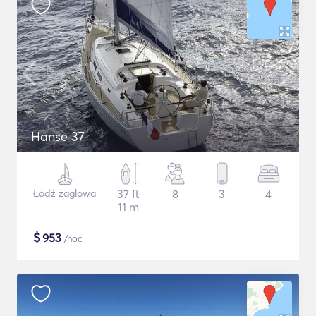
Hanse 37
Łódź żaglowa
37 ft
8
3
4
11 m
$
953
/noc