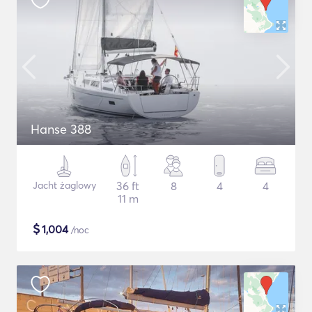
Hanse 388
Jacht żaglowy
36 ft
8
4
4
11 m
$
1,004
/noc