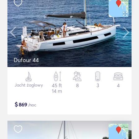
Dufour 44
Jacht żaglowy
45 ft
8
3
4
14 m
$
869
/noc