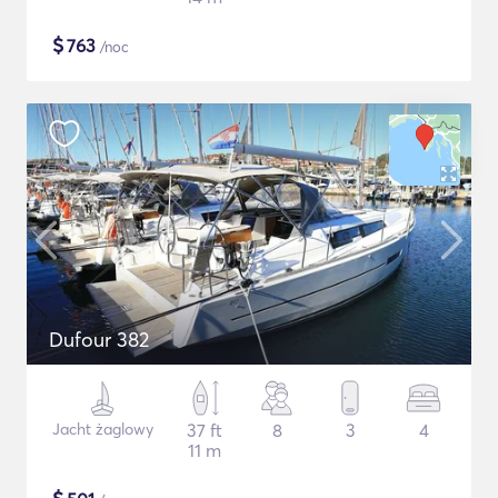
$
763
/noc
Dufour 382
Jacht żaglowy
37 ft
8
3
4
11 m