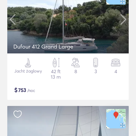
Dufour 412 Grand Large
Jacht żaglowy
42 ft
8
3
4
13 m
$
753
/noc