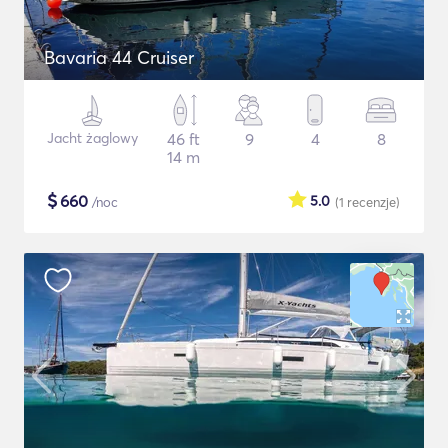
Bavaria 44 Cruiser
Jacht żaglowy
46 ft
9
4
8
14 m
$
660
5.0
/noc
(1
recenzje
)