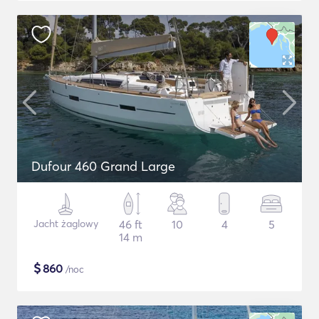
Dufour 460 Grand Large
Jacht żaglowy
46 ft
10
4
5
14 m
$
860
/noc