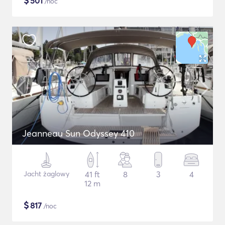
$
501
/noc
Jeanneau Sun Odyssey 410
Jacht żaglowy
41 ft
8
3
4
12 m
$
817
/noc