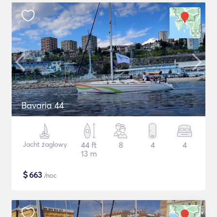
Bavaria 44
Jacht żaglowy
44 ft
8
4
4
13 m
$
663
/noc