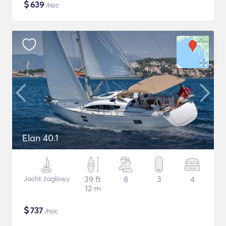
$
639
/noc
Elan 40.1
Jacht żaglowy
39 ft
8
3
4
12 m
$
737
/noc