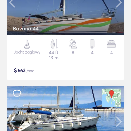
Bavaria 44
Jacht żaglowy
44 ft
8
4
4
13 m
$
663
/noc