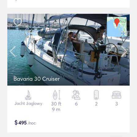
Bavaria 30 Cruiser
Jacht żaglowy
30 ft
6
2
3
9 m
$
495
/noc