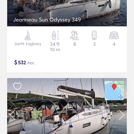
Jeanneau Sun Odyssey 349
Jacht żaglowy
34 ft
8
3
4
10 m
$
532
/noc