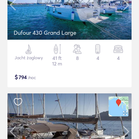
Dufour 430 Grand Large
Jacht żaglowy
41 ft
8
4
4
12 m
$
794
/noc