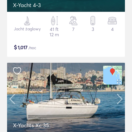
X-Yacht 4-3
Jacht żaglowy
41 ft
7
3
4
12 m
$
1,017
/noc
X-Yachts Xc 35