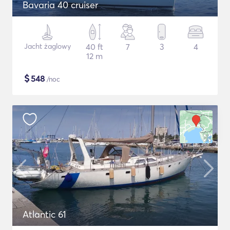
Bavaria 40 cruiser
Jacht żaglowy
40 ft
7
3
4
12 m
$
548
/noc
Atlantic 61