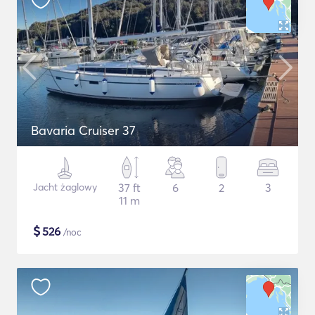
Bavaria Cruiser 37
Jacht żaglowy
37 ft
6
2
3
11 m
$
526
/noc