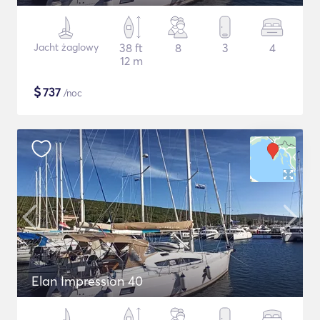
Jacht żaglowy
38 ft
8
3
4
12 m
$
737
/noc
Elan Impression 40