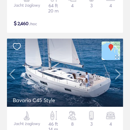
Jacht żaglowy
64 ft
4
3
4
20 m
$
2,460
/noc
Bavaria C45 Style
Jacht żaglowy
46 ft
8
3
4
14 m