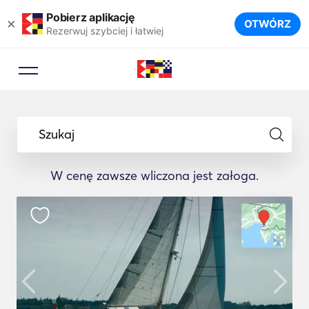
Pobierz aplikację
×
OTWÓRZ
Rezerwuj szybciej i łatwiej
Szukaj
W cenę zawsze wliczona jest załoga.