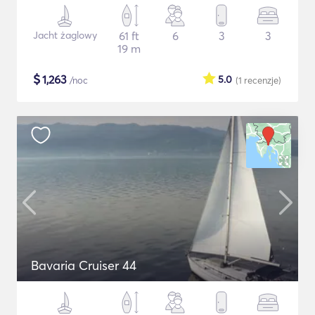
Jacht żaglowy
61 ft
6
3
3
19 m
$
1,263
5.0
/noc
(1
recenzje
)
Bavaria Cruiser 44