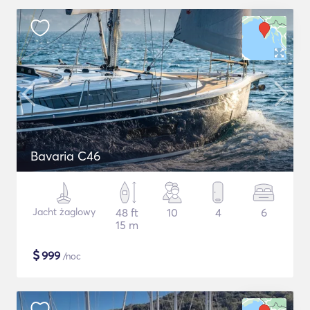
Bavaria C46
Jacht żaglowy
48 ft
10
4
6
15 m
$
999
/noc