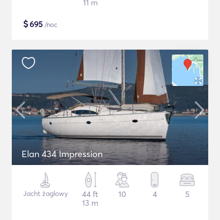
11 m
$
695
/noc
Elan 434 Impression
Jacht żaglowy
44 ft
10
4
5
13 m