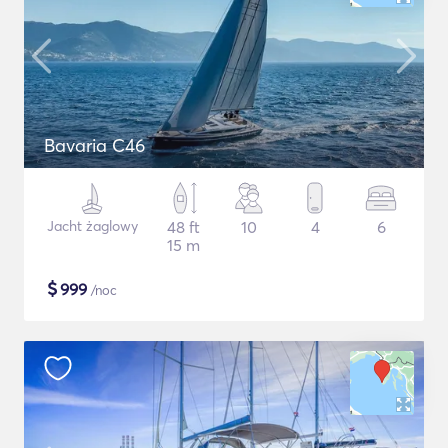
Bavaria C46
Jacht żaglowy
48 ft
10
4
6
15 m
$
999
/noc