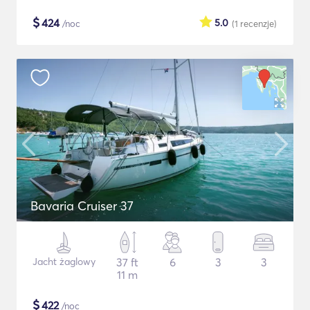
$
424
5.0
/noc
(1
recenzje
)
Bavaria Cruiser 37
Jacht żaglowy
37 ft
6
3
3
11 m
$
422
/noc