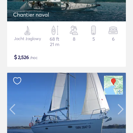
Chantier naval
Jacht żaglowy
68 ft
8
5
6
21 m
$
2,526
/noc