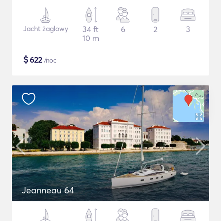
Jacht żaglowy
34 ft
6
2
3
10 m
$
622
/noc
Jeanneau 64