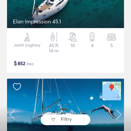
Elan Impression 45.1
Jacht żaglowy
45 ft
10
4
5
14 m
$
852
/noc
Filtry