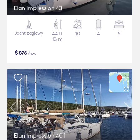
Elan Impression 43
Jacht żaglowy
44 ft
10
4
5
13 m
$
876
/noc
Elan Impression 40.1