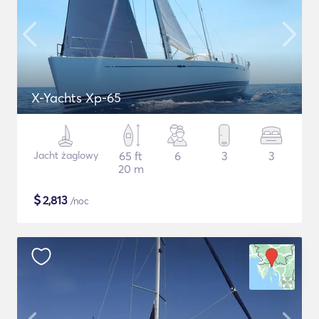
X-Yachts Xp-65
Jacht żaglowy
65 ft
6
3
3
20 m
$
2,813
/noc