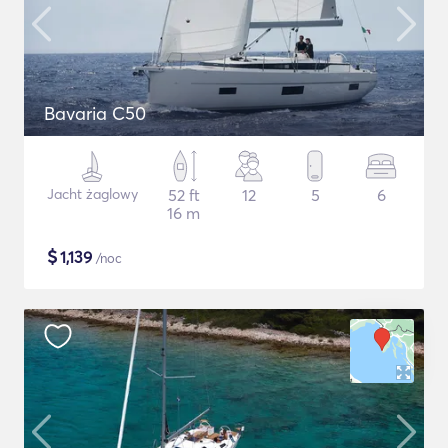
Bavaria C50
Jacht żaglowy
52 ft
12
5
6
16 m
$
1,139
/noc