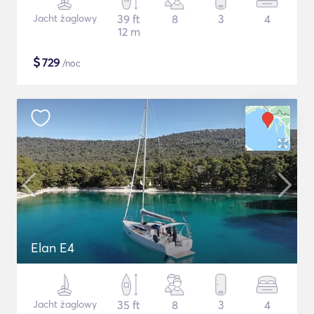
Jacht żaglowy
39 ft
8
3
4
12 m
$
729
/noc
Elan E4
Jacht żaglowy
35 ft
8
3
4