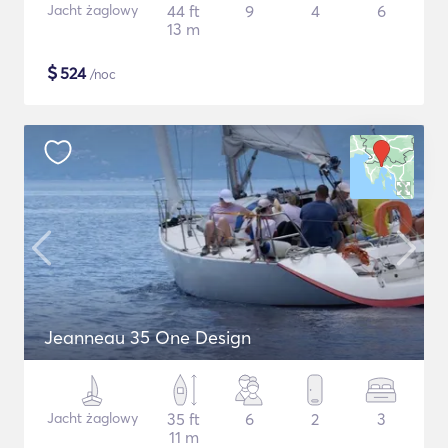
Jacht żaglowy
44 ft
9
4
6
13 m
$
524
/noc
Jeanneau 35 One Design
Jacht żaglowy
35 ft
6
2
3
11 m