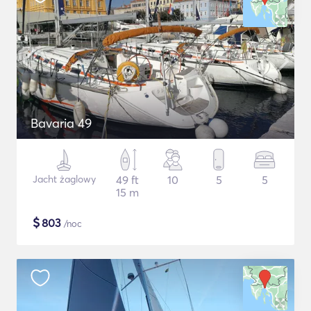
Bavaria 49
Jacht żaglowy
49 ft
10
5
5
15 m
$
803
/noc