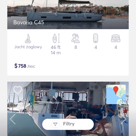
Bavaria C45
Jacht żaglowy
46 ft
8
4
4
14 m
$
758
/noc
Filtry