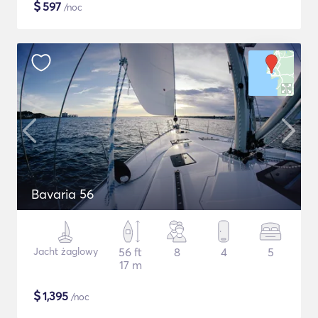
$
597
/noc
Bavaria 56
Jacht żaglowy
56 ft
8
4
5
17 m
$
1,395
/noc