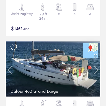
Jacht żaglowy
79 ft
8
4
4
24 m
$
1,462
/noc
Dufour 460 Grand Large