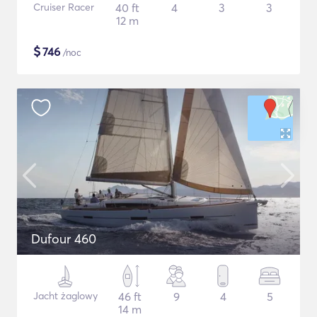
Cruiser Racer
40 ft
4
3
3
12 m
$
746
/noc
Dufour 460
Jacht żaglowy
46 ft
9
4
5
14 m