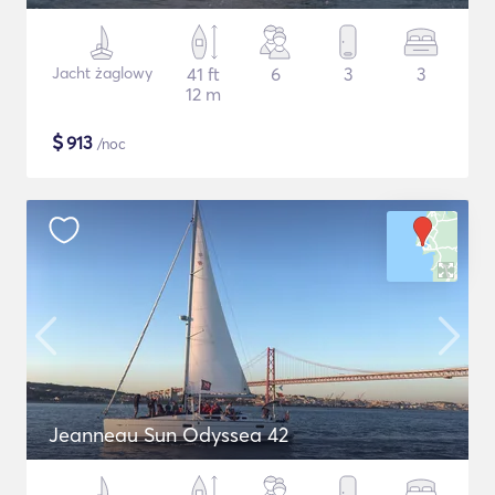
Jacht żaglowy
41 ft
6
3
3
12 m
$
913
/noc
Jeanneau Sun Odyssea 42