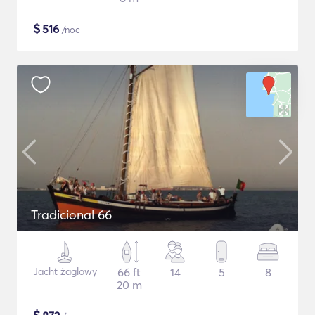
$
516
/noc
Tradicional 66
Jacht żaglowy
66 ft
14
5
8
20 m