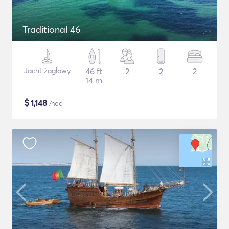
Traditional 46
Jacht żaglowy
46 ft
2
2
2
14 m
$
1,148
/noc