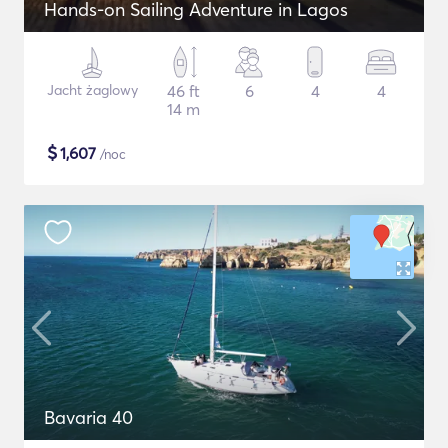
Hands-on Sailing Adventure in Lagos
Jacht żaglowy
46 ft
6
4
4
14 m
$
1,607
/noc
Bavaria 40