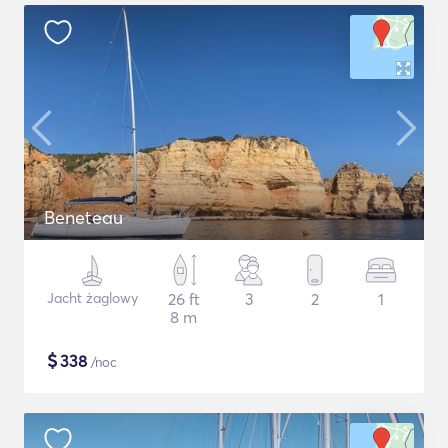
Beneteau
Jacht żaglowy
26 ft
3
2
1
8 m
$
338
/noc