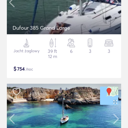
Dufour 385 Grand Large
Jacht żaglowy
39 ft
6
3
3
12 m
$
754
/noc