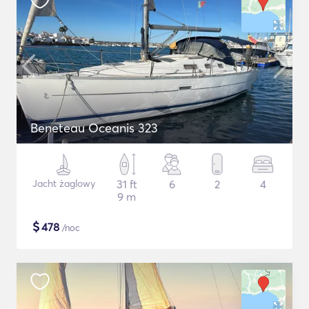
Beneteau Oceanis 323
Jacht żaglowy
31 ft
6
2
4
9 m
$
478
/noc