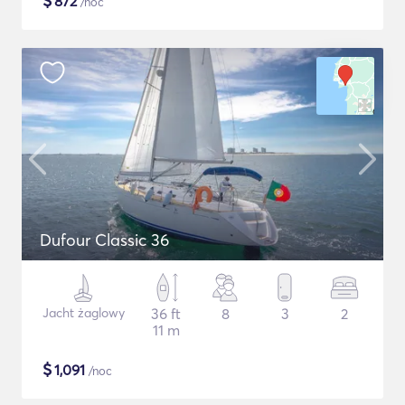
$
872
/noc
Dufour Classic 36
Jacht żaglowy
36 ft
8
3
2
11 m
$
1,091
/noc