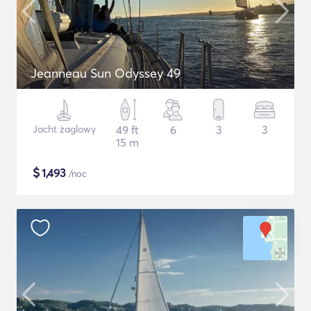
Jeanneau Sun Odyssey 49
Jacht żaglowy
49 ft
6
3
3
15 m
$
1,493
/noc