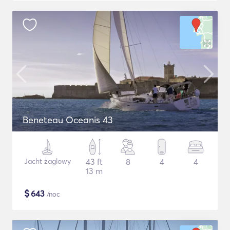
Beneteau Oceanis 43
Jacht żaglowy
43 ft
8
4
4
13 m
$
643
/noc