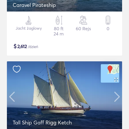
Caravel Pirateship
Jacht żaglowy
80 ft
60 Rejs
0
24 m
$
2,612
/dzień
Tall Ship Gaff Rigg Ketch