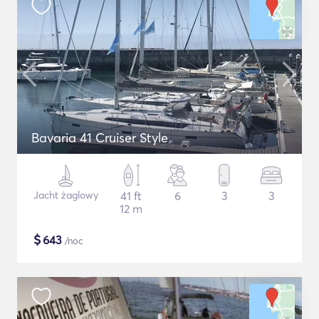
Bavaria 41 Cruiser Style
Jacht żaglowy
41 ft
6
3
3
12 m
$
643
/noc