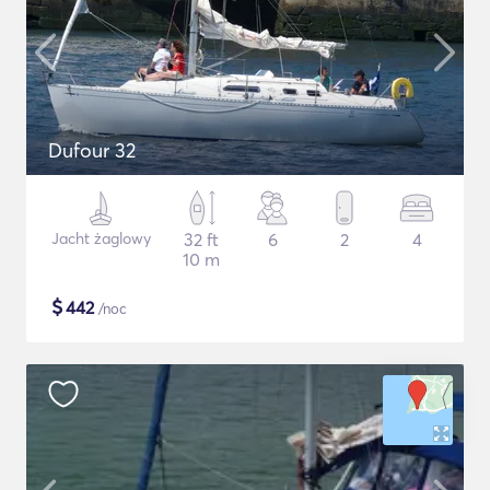
Dufour 32
Jacht żaglowy
32 ft
6
2
4
10 m
$
442
/noc