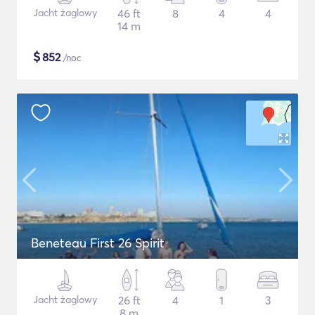
Jacht żaglowy
46 ft
8
4
4
14 m
$
852
/noc
Beneteau First 26 Spirit
Jacht żaglowy
26 ft
4
1
3
8 m