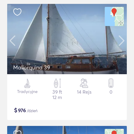
Mallorquina 39
Tradycyjne
39 ft
14 Rejs
0
12 m
$
976
/dzień