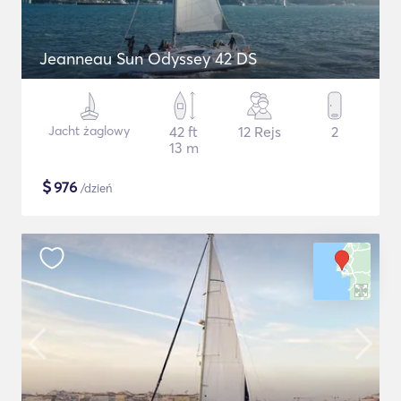
Jeanneau Sun Odyssey 42 DS
Jacht żaglowy
42 ft
12 Rejs
2
13 m
$
976
/dzień