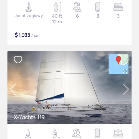
Jacht żaglowy
40 ft
6
3
3
12 m
$
1,033
/noc
X-Yachts 119