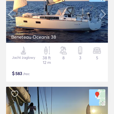
Beneteau Oceanis 38
Jacht żaglowy
38 ft
8
3
5
12 m
$
583
/noc