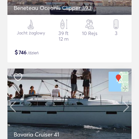
Beneteau Oceanis Clipper 393
Jacht żaglowy
39 ft
10 Rejs
3
12 m
$
746
/dzień
Bavaria Cruiser 41