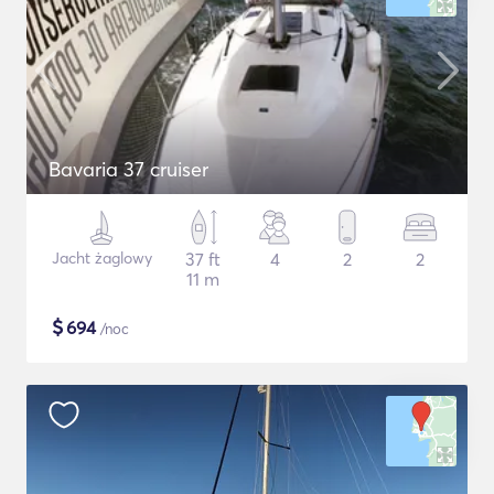
Bavaria 37 cruiser
Jacht żaglowy
37 ft
4
2
2
11 m
$
694
/noc