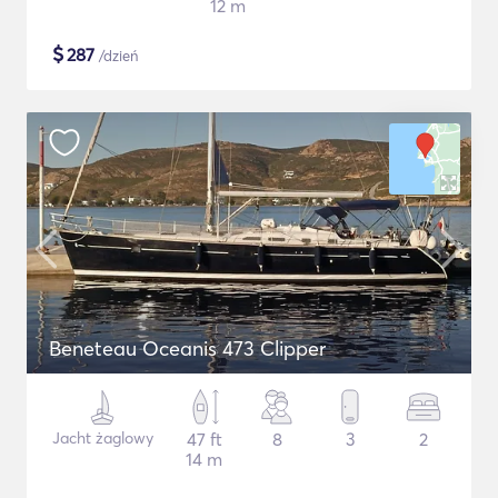
12 m
$
287
/dzień
Beneteau Oceanis 473 Clipper
Jacht żaglowy
47 ft
8
3
2
14 m