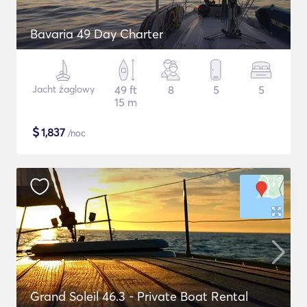
Bavaria 49 Day Charter
Jacht żaglowy
49 ft
8
5
5
15 m
$
1,837
/noc
Grand Soleil 46.3 - Private Boat Rental