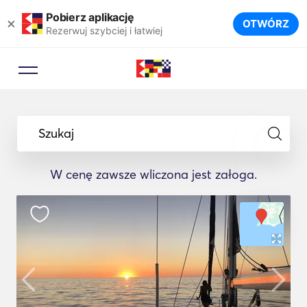
Pobierz aplikację
×
OTWÓRZ
Rezerwuj szybciej i łatwiej
Szukaj
W cenę zawsze wliczona jest załoga.