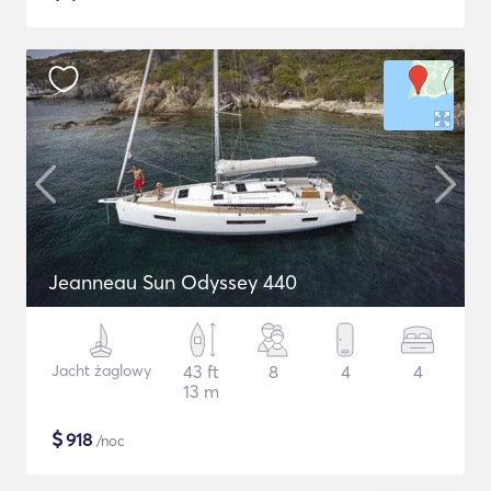
Jeanneau Sun Odyssey 440
Jacht żaglowy
43 ft
8
4
4
13 m
$
918
/noc