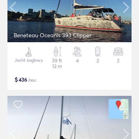
Beneteau Oceanis 393 Clipper
Jacht żaglowy
39 ft
4
2
2
12 m
$
436
/noc