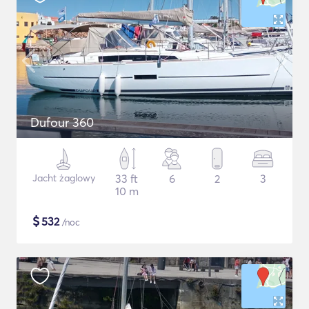
Dufour 360
Jacht żaglowy
33 ft
6
2
3
10 m
$
532
/noc