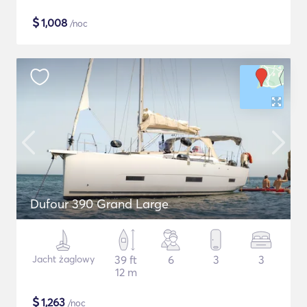
$
1,008
/noc
Dufour 390 Grand Large
Jacht żaglowy
39 ft
6
3
3
12 m
$
1,263
/noc