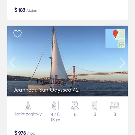
$
183
/dzień
Jeanneau Sun Odyssea 42
Jacht żaglowy
42 ft
6
3
3
13 m
$
976
/noc