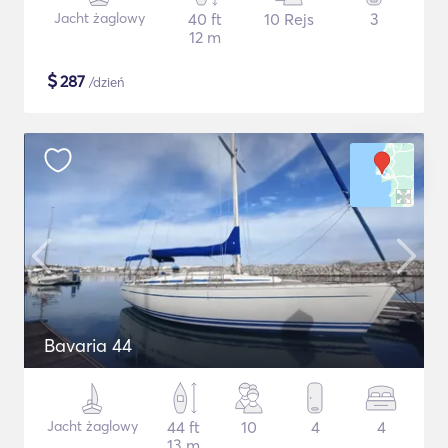
Jacht żaglowy
40 ft
10 Rejs
3
12 m
$
287
/dzień
Bavaria 44
Jacht żaglowy
44 ft
10
4
4
13 m