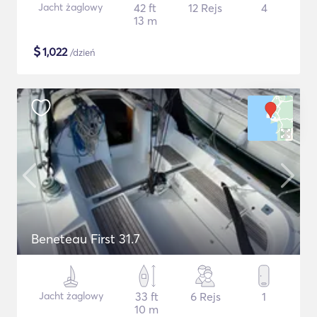
Jacht żaglowy
42 ft
12 Rejs
4
13 m
$
1,022
/dzień
Beneteau First 31.7
Jacht żaglowy
33 ft
6 Rejs
1
10 m