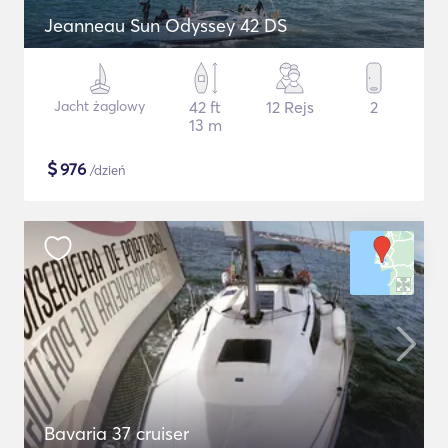
Jeanneau Sun Odyssey 42 DS
Jacht żaglowy
42 ft
12 Rejs
2
13 m
$
976
/dzień
Bavaria 37 cruiser