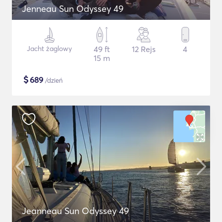
Jenneau Sun Odyssey 49
Jacht żaglowy
49 ft
12 Rejs
4
15 m
$
689
/dzień
Jeanneau Sun Odyssey 49