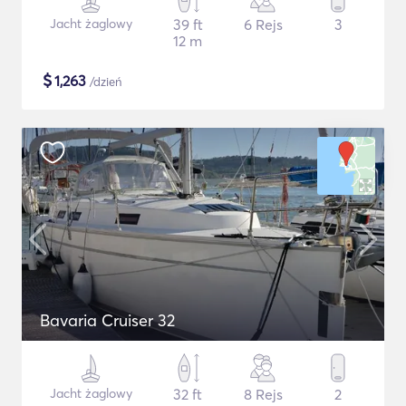
Jacht żaglowy
39 ft
6 Rejs
3
12 m
$
1,263
/dzień
Bavaria Cruiser 32
Jacht żaglowy
32 ft
8 Rejs
2