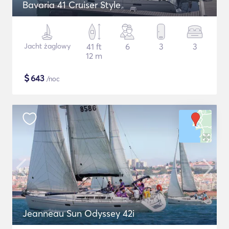
Bavaria 41 Cruiser Style
Jacht żaglowy
41 ft
6
3
3
12 m
$
643
/noc
Jeanneau Sun Odyssey 42i