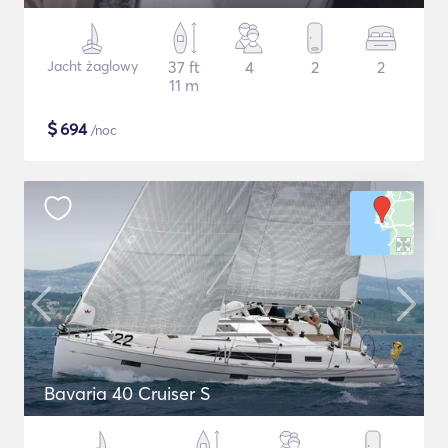
Jacht żaglowy
37 ft
4
2
2
11 m
$
694
/noc
Bavaria 40 Cruiser S