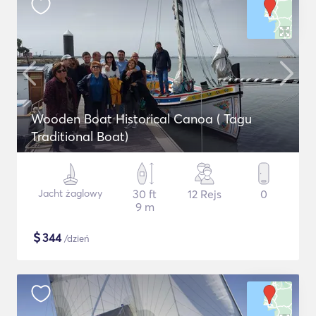
Wooden Boat Historical Canoa ( Tagu
Traditional Boat)
Jacht żaglowy
30 ft
12 Rejs
0
9 m
$
344
/dzień