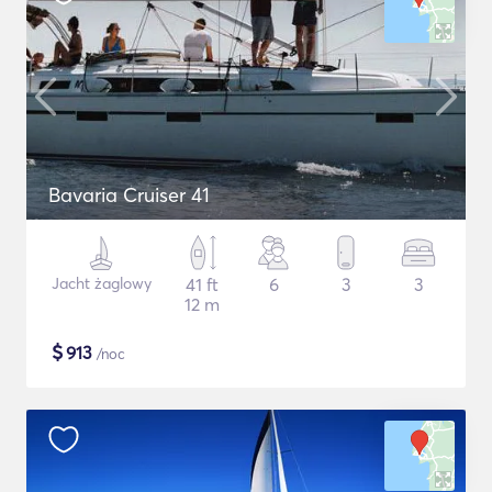
Bavaria Cruiser 41
Jacht żaglowy
41 ft
6
3
3
12 m
$
913
/noc