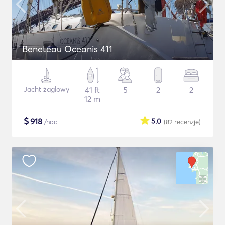
Beneteau Oceanis 411
Jacht żaglowy
41 ft
5
2
2
12 m
$
918
5.0
/noc
(82
recenzje
)