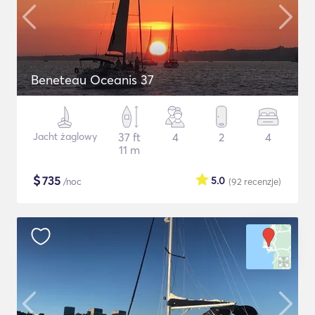
Beneteau Oceanis 37
Jacht żaglowy
37 ft
4
2
4
11 m
$
735
5.0
/noc
(92
recenzje
)