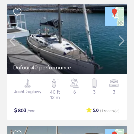
Dufour 40 performance
Jacht żaglowy
40 ft
6
3
3
12 m
$
803
5.0
/noc
(1
recenzje
)