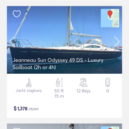
Jeanneau Sun Odyssey 49 DS - Luxury
Sailboat (2h or 4h)
Jacht żaglowy
50 ft
12 Rejs
0
15 m
$
1,378
/dzień