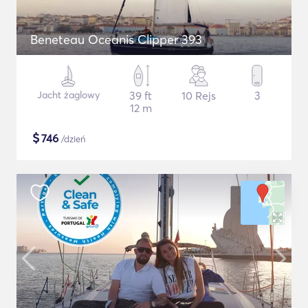
Beneteau Oceanis Clipper 393
Jacht żaglowy
39 ft
10 Rejs
3
12 m
$
746
/dzień