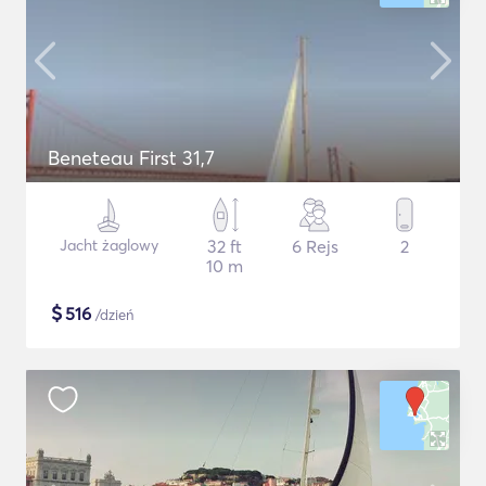
Beneteau First 31,7
Jacht żaglowy
32 ft
6 Rejs
2
10 m
$
516
/dzień