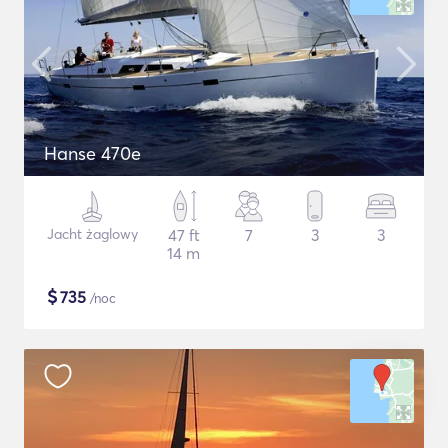
Hanse 470e
Jacht żaglowy
47 ft
7
3
3
14 m
$
735
/noc