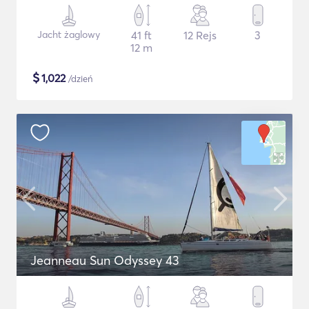
Jacht żaglowy
41 ft
12 Rejs
3
12 m
$
1,022
/dzień
Jeanneau Sun Odyssey 43