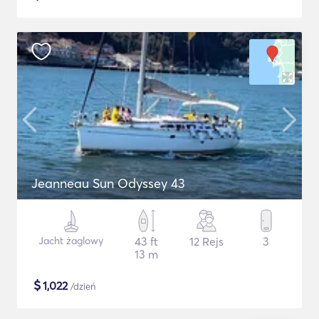
Jeanneau Sun Odyssey 43
Jacht żaglowy
43 ft
12 Rejs
3
13 m
$
1,022
/dzień