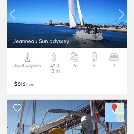
Jeanneau Sun odyssey
Jacht żaglowy
42 ft
6
3
3
13 m
$
516
/noc