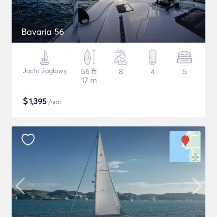
Bavaria 56
Jacht żaglowy
56 ft
8
4
5
17 m
$
1,395
/noc