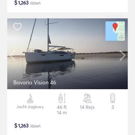
$
1,263
/dzień
Bavaria Vision 46
Jacht żaglowy
46 ft
14 Rejs
3
14 m
$
1,263
/dzień