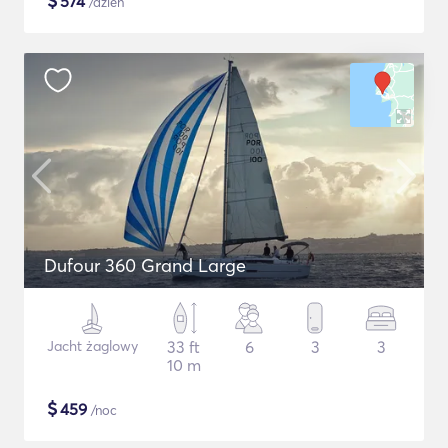
$
574
/dzień
Dufour 360 Grand Large
Jacht żaglowy
33 ft
6
3
3
10 m
$
459
/noc