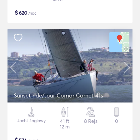
$
620
/noc
Sunset ride/tour Comar Comet 41s
Jacht żaglowy
41 ft
8 Rejs
0
12 m