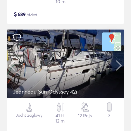
10 m
$
689
/dzień
Jeanneau Sun Odyssey 42i
Jacht żaglowy
41 ft
12 Rejs
3
12 m