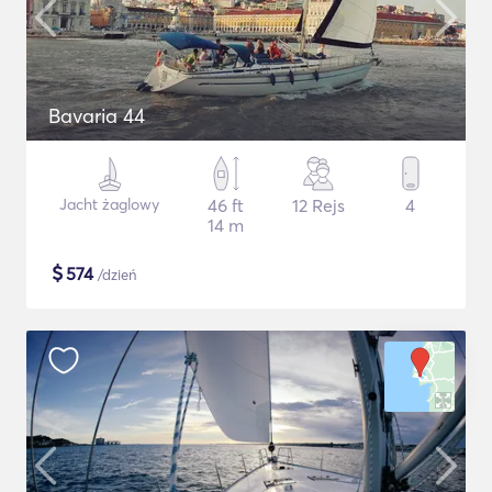
Bavaria 44
Jacht żaglowy
46 ft
12 Rejs
4
14 m
$
574
/dzień