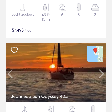
Jacht żaglowy
49 ft
6
3
3
15 m
$
1,493
/noc
Jeanneau Sun Odyssey 40.3