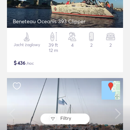
Beneteau Oceanis 393 Clipper
Jacht żaglowy
39 ft
4
2
2
12 m
$
436
/noc
Filtry