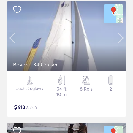
Bavaria 34 Cruiser
Jacht żaglowy
34 ft
8 Rejs
2
10 m
$
918
/dzień