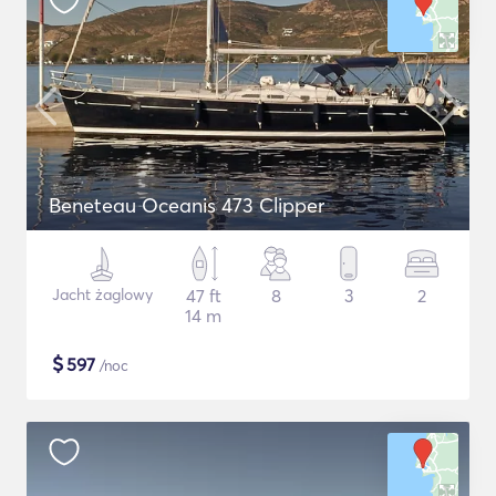
Beneteau Oceanis 473 Clipper
Jacht żaglowy
47 ft
8
3
2
14 m
$
597
/noc