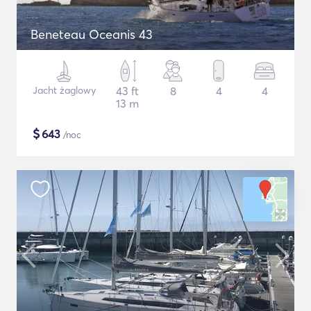
Beneteau Oceanis 43
Jacht żaglowy
43 ft
8
4
4
13 m
$
643
/noc